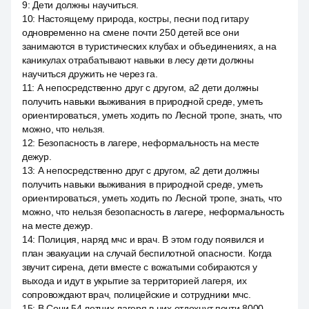
9
:
Дети должны научиться.
10
:
Настоящему природа, костры, песни под гитару
одновременно на смене почти 250 детей все они
занимаются в туристических клубах и объединениях, а на
каникулах отрабатывают навыки в лесу дети должны
научиться дружить не через га.
11
:
А непосредственно друг с другом, a2 дети должны
получить навыки выживания в природной среде, уметь
ориентироваться, уметь ходить по Лесной тропе, знать, что
можно, что нельзя.
12
:
Безопасность в лагере, неформальность на месте
дежур.
13
:
А непосредственно друг с другом, a2 дети должны
получить навыки выживания в природной среде, уметь
ориентироваться, уметь ходить по Лесной тропе, знать, что
можно, что нельзя безопасность в лагере, неформальность
на месте дежур.
14
:
Полиция, наряд мчс и врач. В этом году появился и
план эвакуации на случай беспилотной опасности. Когда
звучит сирена, дети вместе с вожатыми собираются у
выхода и идут в укрытие за территорией лагеря, их
сопровождают врач, полицейские и сотрудники мчс.
15
:
В Сочи 54 летних лагеря в них отдохнут почти 8000