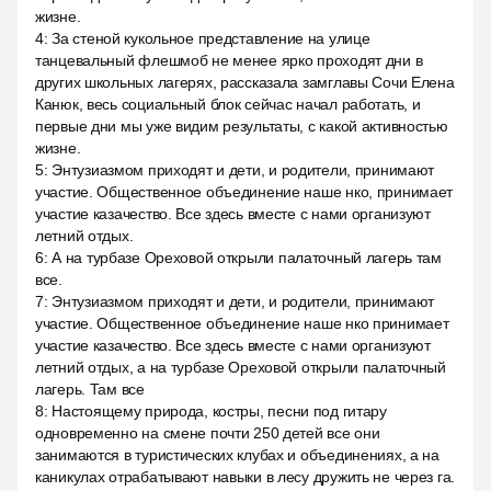
жизне.
4
:
За стеной кукольное представление на улице
танцевальный флешмоб не менее ярко проходят дни в
других школьных лагерях, рассказала замглавы Сочи Елена
Канюк, весь социальный блок сейчас начал работать, и
первые дни мы уже видим результаты, с какой активностью
жизне.
5
:
Энтузиазмом приходят и дети, и родители, принимают
участие. Общественное объединение наше нко, принимает
участие казачество. Все здесь вместе с нами организуют
летний отдых.
6
:
А на турбазе Ореховой открыли палаточный лагерь там
все.
7
:
Энтузиазмом приходят и дети, и родители, принимают
участие. Общественное объединение наше нко принимает
участие казачество. Все здесь вместе с нами организуют
летний отдых, а на турбазе Ореховой открыли палаточный
лагерь. Там все
8
:
Настоящему природа, костры, песни под гитару
одновременно на смене почти 250 детей все они
занимаются в туристических клубах и объединениях, а на
каникулах отрабатывают навыки в лесу дружить не через га.