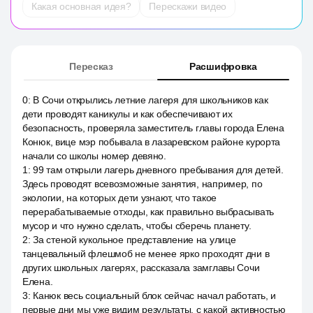
Какая основная идея?
Перескажи видео
Пересказ
Расшифровка
0
:
В Сочи открылись летние лагеря для школьников как
дети проводят каникулы и как обеспечивают их
безопасность, проверяла заместитель главы города Елена
Конюк, вице мэр побывала в лазаревском районе курорта
начали со школы номер девяно.
1
:
99 там открыли лагерь дневного пребывания для детей.
Здесь проводят всевозможные занятия, например, по
экологии, на которых дети узнают, что такое
перерабатываемые отходы, как правильно выбрасывать
мусор и что нужно сделать, чтобы сберечь планету.
2
:
За стеной кукольное представление на улице
танцевальный флешмоб не менее ярко проходят дни в
других школьных лагерях, рассказала замглавы Сочи
Елена.
3
:
Канюк весь социальный блок сейчас начал работать, и
первые дни мы уже видим результаты, с какой активностью