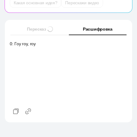
Какая основная идея?
Перескажи видео
Пересказ
Расшифровка
0
:
Гоу гоу, гоу