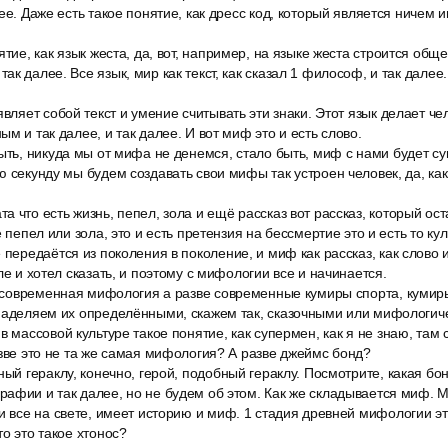
ее. Даже есть такое понятие, как дресс код, который является ничем 
ятие, как язык жеста, да, вот, например, на языке жеста строится об
к далее. Все язык, мир как текст, как сказал 1 философ, и так далее
вляет собой текст и умение считывать эти знаки. Этот язык делает чел
м и так далее, и так далее. И вот миф это и есть слово.
ыть, никуда мы от мифа не денемся, стало быть, миф с нами будет с
ю секунду мы будем создавать свои мифы так устроен человек, да, как
 что есть жизнь, пепел, зола и ещё рассказ вот рассказ, который ос
е пепел или зола, это и есть претензия на бессмертие это и есть то кул
 передаётся из поколения в поколение, и миф как рассказ, как слово 
ле и хотел сказать, и поэтому с мифологии все и начинается.
ть современная мифология а разве современные кумиры спорта, кумир
 наделяем их определёнными, скажем так, сказочными или мифологи
в массовой культуре такое понятие, как супермен, как я не знаю, та
азве это не та же самая мифология? А разве джеймс бонд?
ный гераклу, конечно, герой, подобный гераклу. Посмотрите, какая бо
рафии и так далее, но не будем об этом. Как же складывается миф.
 и все на свете, имеет историю и миф. 1 стадия древней мифологии э
о это такое хтонос?