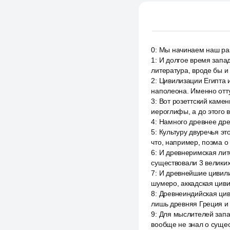
0
:
Мы начинаем наш раз
1
:
И долгое время запад
литература, вроде бы и 
2
:
Цивилизации Египта и
наполеона. Именно отту
3
:
Вот розеттский камен
иероглифы, а до этого 
4
:
Намного древнее дре
5
:
Культуру двуречья эт
что, например, поэма о
6
:
И древнеримская лите
существовали 3 великих
7
:
И древнейшие цивилиз
шумеро, аккадская циви
8
:
Древнеиндийская циви
лишь древняя Греция и
9
:
Для мыслителей запад
вообще не знал о сущес