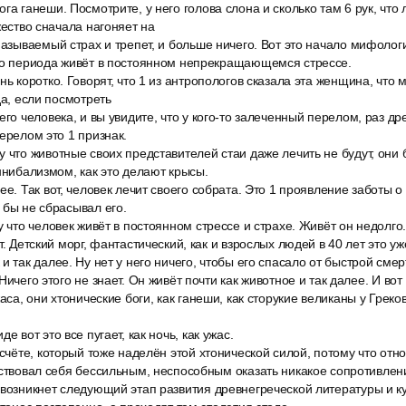
га ганеши. Посмотрите, у него голова слона и сколько там 6 рук, что л
жество сначала нагоняет на
называемый страх и трепет, и больше ничего. Вот это начало мифолог
ого периода живёт в постоянном непрекращающемся стрессе.
нь коротко. Говорят, что 1 из антропологов сказала эта женщина, что 
да, если посмотреть
его человека, и вы увидите, что у кого-то залеченный перелом, раз д
ерелом это 1 признак.
 что животные своих представителей стаи даже лечить не будут, они 
аннибализмом, как это делают крысы.
ее. Так вот, человек лечит своего собрата. Это 1 проявление заботы о
 бы не сбрасывал его.
у что человек живёт в постоянном стрессе и страхе. Живёт он недолго
т. Детский морг, фантастический, как и взрослых людей в 40 лет это уж
и так далее. Ну нет у него ничего, чтобы его спасало от быстрой смерт
Ничего этого не знает. Он живёт почти как животное и так далее. И вот
аса, они хтонические боги, как ганеши, как сторукие великаны у Греков,
е вот это все пугает, как ночь, как ужас.
 счёте, который тоже наделён этой хтонической силой, потому что отн
вствовал себя бессильным, неспособным оказать никакое сопротивлен
возникнет следующий этап развития древнегреческой литературы и ку