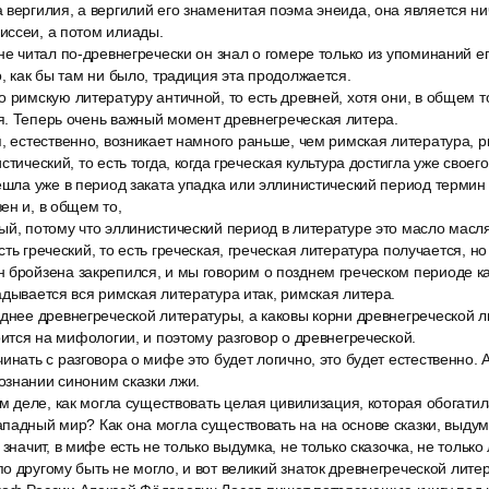
вергилия, а вергилий его знаменитая поэма энеида, она является ни
иссеи, а потом илиады.
не читал по-древнегречески он знал о гомере только из упоминаний ег
о, как бы там ни было, традиция эта продолжается.
 римскую литературу античной, то есть древней, хотя они, в общем то
я. Теперь очень важный момент древнегреческая литера.
, естественно, возникает намного раньше, чем римская литература, 
стический, то есть тогда, когда греческая культура достигла уже своего
решла уже в период заката упадка или эллинистический период терми
ен и, в общем то,
ый, потому что эллинистический период в литературе это масло масля
ть греческий, то есть греческая, греческая литература получается, но
 бройзена закрепился, и мы говорим о позднем греческом периоде к
адывается вся римская литература итак, римская литера.
зднее древнегреческой литературы, а каковы корни древнегреческой л
роится на мифологии, и поэтому разговор о древнегреческой.
инать с разговора о мифе это будет логично, это будет естественно. 
ознании синоним сказки лжи.
ом деле, как могла существовать целая цивилизация, которая обогати
падный мир? Как она могла существовать на на основе сказки, выдум
значит, в мифе есть не только выдумка, не только сказочка, не только 
о другому быть не могло, и вот великий знаток древнегреческой литер