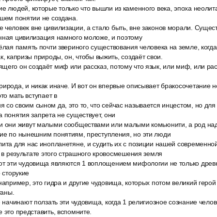
е людей, которые только что вышли из каменного века, эпоха неолит
ашем понятии не создана.
человек вне цивилизации, а стало быть, вне законов морали. Сущест
енная цивилизация намного моложе, и поэтому
ёлая память почти звериного существования человека на земле, когда
к, капризы природы, он, чтобы выжить, создаёт свои.
его он создаёт миф или рассказ, потому что язык, или миф, или рас
ирода, и никак иначе. И вот он впервые описывает бракосочетание не
это мать вступает в
со своим сыном да, это то, что сейчас называется инцестом, но для
а понятия запрета не существует, они
и они живут малыми сообществами или малыми комьюнити, а род надо
кие по нынешним понятиям, преступления, но эти люди
лита для нас инопланетяне, и судить их с позиции нашей современно
от в результате этого страшного кровосмешения земля
от эти чудовища являются 1 воплощением мифологии не только древн
о сторукие
например, это гидра и другие чудовища, которых потом великий герой 
таны.
е начинают ползать эти чудовища, когда 1 религиозное сознание чело
е это представить, вспомните.