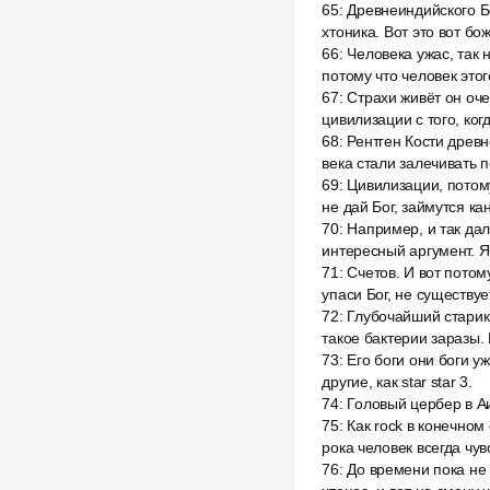
65
:
Древнеиндийского Бо
хтоника. Вот это вот бо
66
:
Человека ужас, так 
потому что человек эт
67
:
Страхи живёт он оче
цивилизации с того, ког
68
:
Рентген Кости древн
века стали залечивать п
69
:
Цивилизации, потому
не дай Бог, займутся к
70
:
Например, и так дал
интересный аргумент. Я
71
:
Счетов. И вот потом
упаси Бог, не существуе
72
:
Глубочайший старик 
такое бактерии заразы. 
73
:
Его боги они боги уж
другие, как star star 3.
74
:
Головый цербер в Аид
75
:
Как rock в конечном
рока человек всегда чу
76
:
До времени пока не 