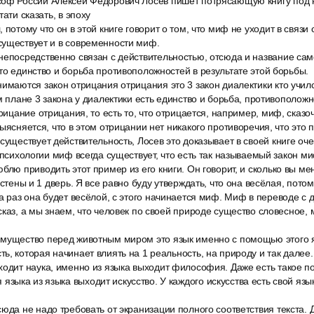
оф России Алексей Фёдорович Лосев пишет потрясающую книгу под 
тати сказать, в эпоху
 потому что он в этой книге говорит о том, что миф не уходит в связи
существует и в современности миф.
непосредственно связан с действительностью, отсюда и название сам
то единство и борьба противоположностей в результате этой борьбы.
имаются закон отрицания отрицания это 3 закон диалектики кто училс
м плане 3 закона у диалектики есть единство и борьба, противоположн
трицание отрицания, то есть то, что отрицается, например, миф, сказо
ыясняется, что в этом отрицании нет никакого противоречия, что это 
существует действительность, Лосев это доказывает в своей книге о
й психологии миф всегда существует, что есть так называемый закон м
блю приводить этот пример из его книги. Он говорит, и сколько вы мен
 стены и 1 дверь. Я все равно буду утверждать, что она весёлая, потом
а раз она будет весёлой, с этого начинается миф. Миф в переводе с 
сказ, а мы знаем, что человек по своей природе существо словесное, 
мущество перед животным миром это язык именно с помощью этого я
ь, которая начинает влиять на 1 реальность, на природу и так далее.
ходит наука, именно из языка выходит философия. Даже есть такое п
ыка из языка выходит искусство. У каждого искусства есть свой язы
юда не надо требовать от экранизации полного соответствия текста. Д