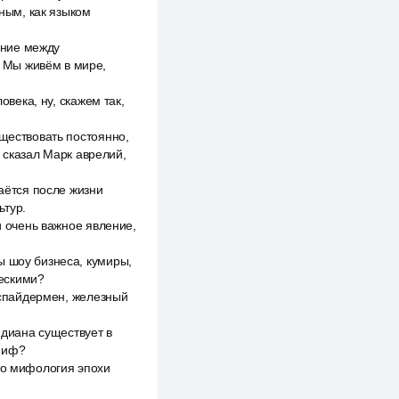
иным, как языком
щение между
. Мы живём в мире,
овека, ну, скажем так,
уществовать постоянно,
 сказал Марк аврелий,
таётся после жизни
ьтур.
и очень важное явление,
ы шоу бизнеса, кумиры,
ческими?
м спайдермен, железный
ндиана существует в
 Миф?
то мифология эпохи