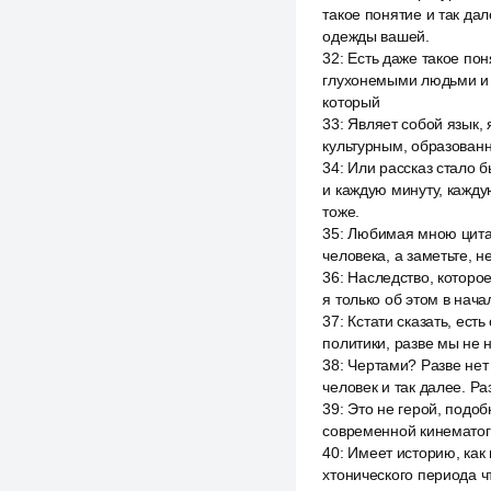
такое понятие и так дал
одежды вашей.
32
:
Есть даже такое пон
глухонемыми людьми и та
который
33
:
Являет собой язык, я
культурным, образованны
34
:
Или рассказ стало б
и каждую минуту, кажду
тоже.
35
:
Любимая мною цитата
человека, а заметьте, н
36
:
Наследство, которое
я только об этом в нача
37
:
Кстати сказать, ес
политики, разве мы не
38
:
Чертами? Разве нет 
человек и так далее. Р
39
:
Это не герой, подоб
современной кинематог
40
:
Имеет историю, как
хтонического периода чт