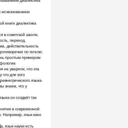
названием диалектика
 с исчезновением
ой книги диалектика
я в советской школе,
ость, переход.
чка, действительность
противоречие по гегелю.
чень простым примером
ифологии.
я не уверяли, что эта
у что для кого
древнегреческого языка
мы знаем, что у
зыка он создаёт так
онятие в современной
к. Например, язык кино
а, язык науки есть