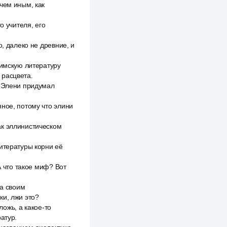
чем иным, как
о учителя, его
, далеко не древние, и
римскую литературу
 расцвета.
н Элени придумал
ное, потому что элини
ак эллинистическом
итературы корни её
А что такое миф? Вот
ла своим
ки, лжи это?
ложь, а какое-то
атур.