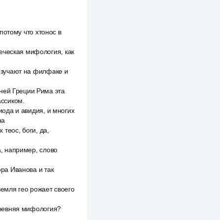
 потому что хтонос в
еческая мифология, как
 изучают на филфаке и
ней Греции Рима эта
ассиком.
сиода и авидия, и многих
на
 теос, боги, да,
а, например, слово
ора Иванова и так
земля гео рожает своего
 древняя мифология?