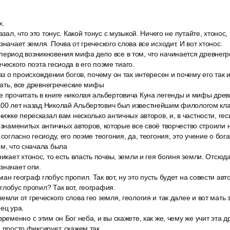
х.
азал, что это тонус. Какой тонус с музыкой. Ничего не путайте, хтонос,
значает земля. Почва от греческого слова все исходит. И вот хтонос.
период возникновения мифа дело все в том, что начинается древнегр
ческого поэта гесиода в его поэме тиаго.
раз о происхождении богов, почему он так интересен и почему его так
азать, все древнегреческие мифы
е прочитать в книге николая альбертовича Куна легенды и мифы древ
100 лет назад Николай Альбертович был известнейшим филологом кл
книжке пересказал вам несколько античных авторов, и, в частности, ге
з знаменитых античных авторов, которые все своё творчество строили 
согласно гесиоду, его поэме теогония, да, теогония, это учение о богах
ом, что сначала была
никает хтонос, то есть власть почвы, земли и гея богиня земли. Отсюд
значает опи.
ан географ глобус пропил. Так вот, ну это пусть будет на совести авт
глобус пропил? Так вот, география.
емли от греческого слова гео земля, геология и так далее и вот мать 
ец ура.
временно с этим он Бог неба, и вы скажете, как же, чему же учит эта
 просто фиксирует, скажем так.