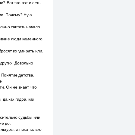
и? Вот это вот и есть
ии. Почему? Ну а
можно считать начало
ревние люди каменного
бросят их умирать или,
 других. Довольно
. Понятие детства,
е
и. Он не знает, что
 да как гидра, как
осительно судьбы или
ие до.
льтуры, а пока только