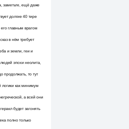
а, заметьте, ещё даже
вует долгие 40 тире
 его главным врагом
сказ в нём требует
ба и земли, геи и
 людей эпохи неолита,
 продолжать, то тут
й логики как минимум
егреческой, а всей они
геракл будет загонять
века полно только