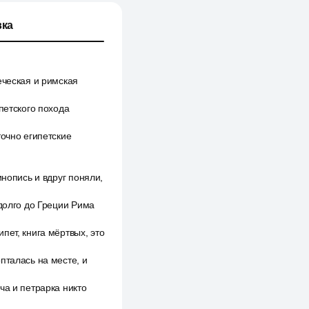
ка
еческая и римская
петского похода
точно египетские
инопись и вдруг поняли,
адолго до Греции Рима
пет, книга мёртвых, это
пталась на месте, и
ча и петрарка никто