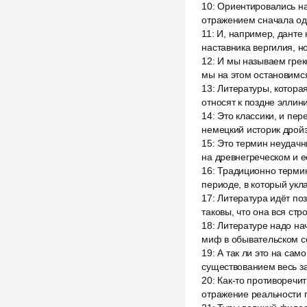
10
:
Ориентировались на 
отражением сначала од
11
:
И, например, данте 
наставника вергилия, н
12
:
И мы называем греко
мы на этом остановимс
13
:
Литературы, которая
относят к поздне эллини
14
:
Это классики, и пе
немецкий историк дройз
15
:
Это термин неудачн
на древнегреческом и ес
16
:
Традиционно термин
периоде, в который укл
17
:
Литература идёт по
таковы, что она вся ст
18
:
Литературе надо нач
миф в обывательском с
19
:
А так ли это на сам
существованием весь за
20
:
Как-то противоречит 
отражение реальности п