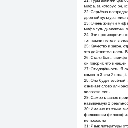
21
:
Туры великий филос
мифа, за которую он, кс
22
:
Серьёзно пострадал,
древней культуры миф 
23
:
Очень живуч и миф 
мифа суть диалектики э
24
:
Эти противоречия сн
тот помнит гегеля в это
25
:
Качество и закон, о
это действительность. В
26
:
Стало быть, в мифе 
он говорит, что в наше
27
:
Отчуждённость. Я лю
комната 3 или 2 окна, 4
28
:
Она будет весёлой, 
означает слово или рас
человека есть.
29
:
Самое главное преи
называемую 2 реальност
30
:
Именно из языка вы
философии философия яз
не похож на
31
:
Язык литературы отс