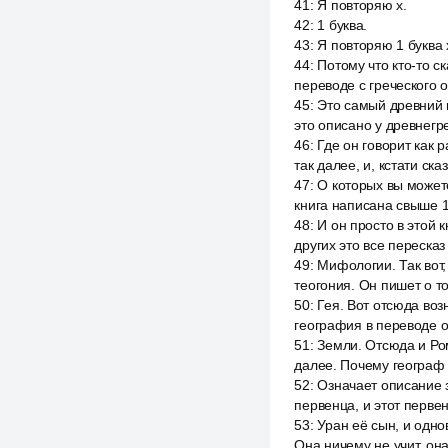
41
:
Я повторяю х.
42
:
1 буква.
43
:
Я повторяю 1 буква 
44
:
Потому что кто-то ск
переводе с греческого о
45
:
Это самый древний 
это описано у древнегре
46
:
Где он говорит как 
так далее, и, кстати ск
47
:
О которых вы может
книга написана свыше 
48
:
И он просто в этой 
других это все переска
49
:
Мифологии. Так вот, 
теогония. Он пишет о т
50
:
Гея. Вот отсюда воз
география в переводе о
51
:
Земли. Отсюда и Ром
далее. Почему географ 
52
:
Означает описание з
первенца, и этот первен
53
:
Уран её сын, и одно
Она ничему не учит, она