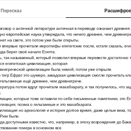
Пересказ
Расшифров
говор о античной литературе античная в переводе означает древняя.
но европейская наука утверждала, что ничего древнее, чем древнегр
нет на свете, это потом уже были открыты.
 впервые прочитали иероглифы египетские после, кстати сказать, еги
да берет своё начало Египта.
ь, так называемый, который позволил впервые перевести достаточно 
вся египетская цивилизация, которая
внегреческой цивилизации была немой, потом уже открыли.
о тигр Ефрат это шумеро, аккадская цивилизация смогли прочитать кл
 гельгамеше ещё древнее, чем древнегрече.
ратура потом вдруг прочитали махабхарату, и так получилось, что з
.
ации, которые тоже оставили по себе письменные памятники, это Еги
лизация, поэма о гильгамеше и это махабхарата.
лизация но археология и история долгое время, даже целые века, то
 Рим были.
а доступными известно, что, например, в эпоху возрождения до Бака
твовании гомера в основном все.