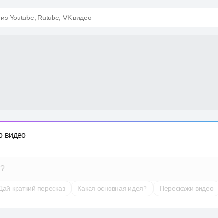
 из Youtube, Rutube, VK видео
о видео
т?
Дай краткий пересказ
Какая основная идея?
Перескажи видео