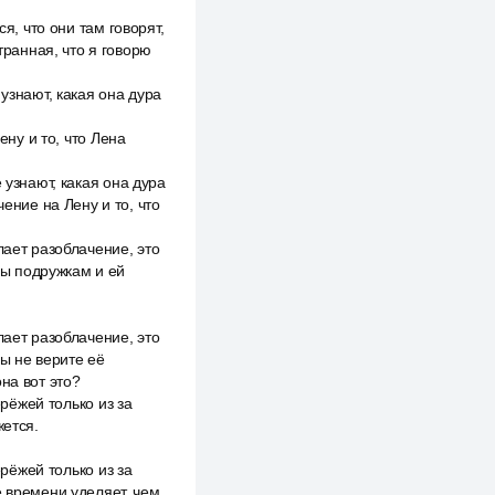
я, что они там говорят,
транная, что я говорю
узнают, какая она дура
ену и то, что Лена
 узнают, какая она дура
ение на Лену и то, что
лает разоблачение, это
 вы подружкам и ей
лает разоблачение, это
вы не верите её
на вот это?
ерёжей только из за
жется.
ерёжей только из за
е времени уделяет, чем