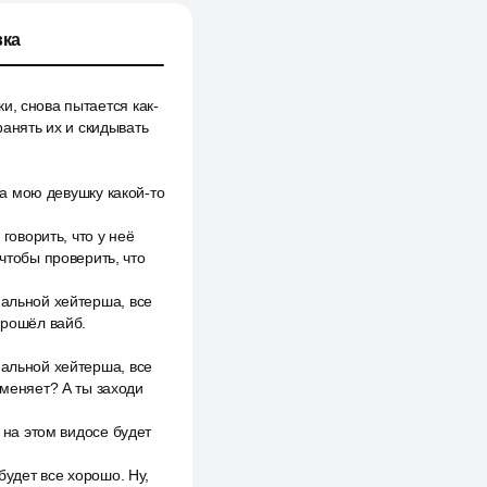
ка
и, снова пытается как-
ранять их и скидывать
на мою девушку какой-то
говорить, что у неё
чтобы проверить, что
мальной хейтерша, все
прошёл вайб.
мальной хейтерша, все
зменяет? А ты заходи
 на этом видосе будет
будет все хорошо. Ну,