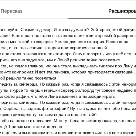
Пересказ
Расшифров
вствуйте. С вами я домер. И что вы думаете? Хейтерша, моей девушк
ание. В этот раз она стала выкладывать тик токи с просьбой распрост
вила мне какой-то сюрприз. У меня для него сюрприз. Распростра.
ста, и вот эта леночка, которая притворяется святошей.
 она стала выкладывать тик токи про Лену и говорить, что у неё есть 
рить, что она задумала, мы с Леной решили тайно поселиться.
та, но самое главное, что она стала выкладывать тик токи про Лену и 
кой-то компромат. И вот эта леночка, которая притворяется святошей, 
ной решили тайно поселиться.
едить за хейтерша. Но каждый раз, когда я связываюсь с этой ненор
Ну ты в курсе то на уши игришки сервер рилворлд тут совсем недавно 
ь фотографии, что тебе Лена изменяет, а ты заходи играть.
едить за хейтерша. Но каждый раз, когда я связываюсь с этой ненор
я. Серёжа, ты видишь фотографии? Ну, ты в курсе то, что тебе Лена и
сервер рилворлд тут совсем недавно прошёл вайб.
тебя на экране в описании. Мне тут Лена по секрету сказала, что если
ещё 1 ролик мне тоже и тогда на
А ещё если вы подпишитесь и поставите колокольчик, то у вас в жизни 