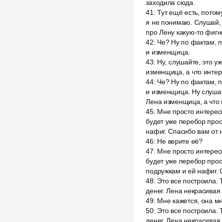
заходила сюда.
41
:
Тут ещё есть, потом
я не понимаю. Слушай, с
про Лену какую-то фигн
42
:
Че? Ну по фактам, п
и изменщица.
43
:
Ну, слушайте, это уж
изменщица, а что инте
44
:
Че? Ну по фактам, п
и изменщица. Ну слушайт
Лена изменщица, а что
45
:
Мне просто интересн
будет уже перебор прост
нафиг. Спасибо вам от 
46
:
Не верите её?
47
:
Мне просто интересн
будет уже перебор прост
подружкам и ей нафиг. 
48
:
Это все построила. Т
денег. Лена некрасивая
49
:
Мне кажется, она мн
50
:
Это все построила. Т
денег. Лена некрасивая