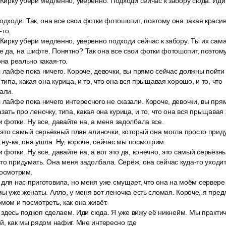
 Кирку убери медленно, уверенно. Подходи сейчас к забору сюда. Ид
одходи. Так, она все свои фотки фотошопит, поэтому она такая красив
-то.
 Кирку убери медленно, уверенно подходи сейчас к забору. Ты их сам
 да, на шифте. Понятно? Так она все свои фотки фотошопит, поэтому
она реально какая-то.
 лайфе пока ничего. Короче, девочки, вы прямо сейчас должны пойти
 типа, какая она курица, и то, что она вся прыщавая хорошо, и то, что
али.
 лайфе пока ничего интересного не сказали. Короче, девочки, вы пр
зать про леночку, типа, какая она курица, и то, что она вся прыщавая 
фотки. Ну все, давайте на, а меня задолбала все.
, это самый серьёзный план алиночки, который она могла просто прид
А ну-ка, она ушла. Ну, короче, сейчас мы посмотрим.
фотки. Ну все, давайте на, а вот это да, конечно, это самый серьёзн
то придумать. Она меня задолбала. Серёж, она сейчас куда-то уходит.
посмотрим.
для нас приготовила, но меня уже смущает, что она на моём сервере
 мы уже женаты. Алло, у меня вот леночка есть сломая. Короче, я пре
мом и посмотреть, как она живёт.
от здесь подкоп сделаем. Иди сюда. Я уже вижу её никнейм. Мы практи
ой, как мы рядом нафиг. Мне интересно где