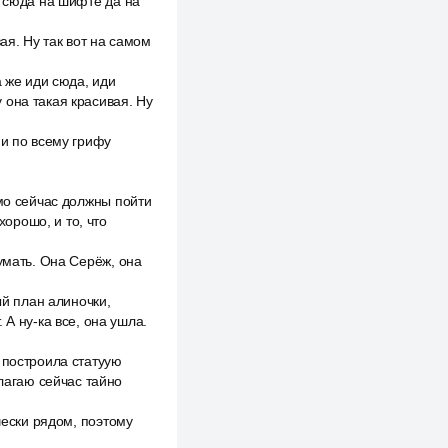
и сюда на шифте да на
ая. Ну так вот на самом
а же иди сюда, иди
 она такая красивая. Ну
 и по всему грифу
ямо сейчас должны пойти
хорошо, и то, что
умать. Она Серёж, она
ый план алиночки,
 А ну-ка все, она ушла.
 построила статуую
длагаю сейчас тайно
чески рядом, поэтому