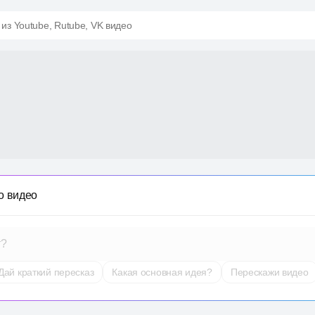
 из Youtube, Rutube, VK видео
о видео
т?
Дай краткий пересказ
Какая основная идея?
Перескажи видео