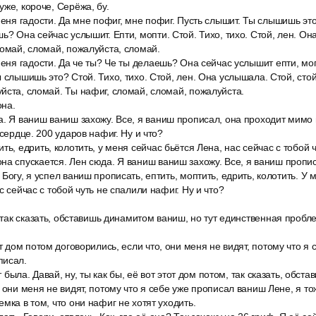
уже, короче, Серёжа, бу.
меня гадости. Да мне пофиг, мне пофиг. Пусть слышит. Ты слышишь эт
ь? Она сейчас услышит. Епти, мопти. Стой. Тихо, тихо. Стой, лен. Он
ломай, сломай, пожалуйста, сломай.
меня гадости. Да че ты? Че ты делаешь? Она сейчас услышит епти, мо
 слышишь это? Стой. Тихо, тихо. Стой, лен. Она услышала. Стой, стой
йста, сломай. Ты нафиг, сломай, сломай, пожалуйста.
на.
. Я ваниш ваниш захожу. Все, я ваниш прописал, она проходит мимо 
 сердце. 200 ударов нафиг. Ну и что?
ть, едрить, колотить, у меня сейчас бьётся Лена, нас сейчас с тобой 
на спускается. Лен сюда. Я ваниш ваниш захожу. Все, я ваниш пропи
Богу, я успел ваниш прописать, ептить, моптить, едрить, колотить. У
с сейчас с тобой чуть не спалили нафиг. Ну и что?
, так сказать, обставишь динамитом ваниш, но тут единственная пробле
от дом потом договорились, если что, они меня не видят, потому что я
писал.
ут была. Давай, ну, ты как бы, её вот этот дом потом, так сказать, обс
, они меня не видят, потому что я себе уже прописал ваниш Лене, я т
мка в том, что они нафиг не хотят уходить.