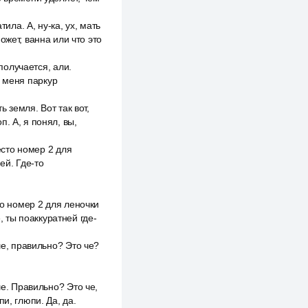
ила. А, ну-ка, ух, мать
ожет, ванна или что это
получается, али.
ля меня паркур
 земля. Вот так вот,
п. А, я понял, вы,
есто номер 2 для
ей. Где-то
то номер 2 для леночки
, ты поаккуратней где-
ше, правильно? Это че?
ше. Правильно? Это че,
и, глюпи. Да, да.