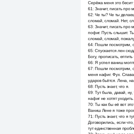
Серёжа меня это бесит 
61
:
Значит, писать про 
62
:
Че ты? Че ты делаеш
сломай, сломай. Нет, с
63
:
Значит, писать про 
пофиг. Пусть слышит. Ты
сломай, сломай, пожалу
64
:
Пошли посмотрим, о
65
:
Спускается лен сюда
Богу, прописать, ептить
66
:
Я успел ваниш мопти
67
:
Пошли посмотрим, о
меня нафиг. Фух. Слава 
ударов бьётся. Лена, на
68
:
Пусть знает, что я.
69
:
Тут была, давай, ну
нафиг не хотят уходить.
70
:
Ты как бы её вот эт
Ваниш Лене я тоже про
71
:
Пусть знает, что я т
Договорились, если что
тут единственная пробле