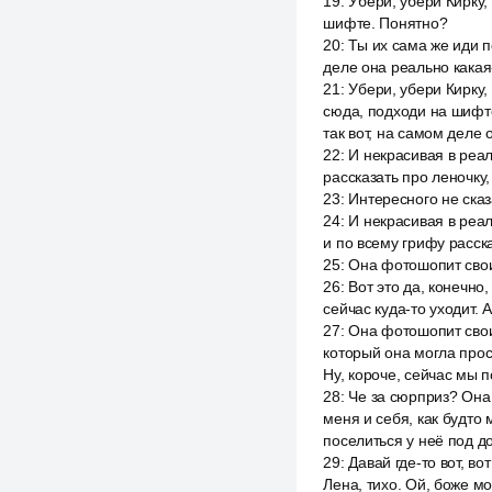
19
:
Убери, убери Кирку,
шифте. Понятно?
20
:
Ты их сама же иди п
деле она реально какая
21
:
Убери, убери Кирку,
сюда, подходи на шифте
так вот, на самом деле 
22
:
И некрасивая в реал
рассказать про леночку,
23
:
Интересного не сказ
24
:
И некрасивая в реал
и по всему грифу расска
25
:
Она фотошопит свои 
26
:
Вот это да, конечно
сейчас куда-то уходит. 
27
:
Она фотошопит свои 
который она могла прос
Ну, короче, сейчас мы 
28
:
Че за сюрприз? Она 
меня и себя, как будто
поселиться у неё под до
29
:
Давай где-то вот, в
Лена, тихо. Ой, боже м