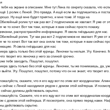
 и
 тебя на экране в описании. Мне тут Лена по секрету сказала, что есл
ещё 1 ролик с Леной. Это правда. А ещё если вы подпишитесь и постав
орошо. Ну ещё мне будет приятно, и мне тоже. И тогда на
илейный ролик тут как раз вот 2 подписчиков не хватает. Я уже от эт
 че то хочет. Вот тик токи, которые я вам сейчас просто покажу.
 Девчонки, распространяйте информацию. Я свела гнёздышко для нас.
илейный ролик. Тут как раз вот 2 подписчиков не хватает. Я уже от э
 че то хочет. Вот так вот она сняла тик токи, которые я вам сейчас пр
мацию. Я свела гнёздышко для нас
ера здесь только без этой курицы. Леночки ты нельзя. Угу. Конечно. М
 что творит его леночка у него за спиной срочно.
уже тебе заходить. Пошутил, пошутил.
ера здесь только без этой курицы. Леночки, ты же понимаешь, да, уж
 выйти. Угу. Пошутил, пошутил, потому что он не знает, что творит его.
пожалуйста, скажите, что я его жду вот по этим вот координатам. Алино
ы сейчас с Леной находимся рядом с домом этой хейтерша. И посмот
 сейчас должны действовать скрытно.
пожалуйста. Скажите, что я его жду вот по этим вот координатам коор
м с домом этой хейтерша. И посмотрите, она прямо перед нами. Нафи
ны действовать скрытно.