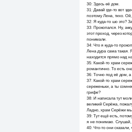
30
:
Здесь её дом.
31
:
Давай где-то вот зд
поэтому Лена, тихо. Ой
32
:
Я куда-то шо это? З
33
:
Прокопался. Ну, акк
этот проход, через кот
понимали.
34
:
Что я куда-то проко
Лена дура сама такая. 
находится прямо над на
35
:
Какой-то храм сереж
романтично. То есть она
36
:
Точно под её дом, а
37
:
Какой-то храм сереж
сереженьки, а ты сомне
грифе?
38
:
И написала тут моли
великий Серёжа, пожалу
Ладно, храм Серёжи мы 
39
:
Тут ещё есть, потом
я не понимаю. Слушай, 
40
:
Что-то они сказали,