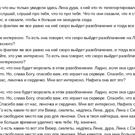
у что мы только увидели здесь Лена дура, к ней кто-то телепортировалс
лушай, слушай про тебя, что-то про тебя. Что-то они сказали, что я с
ю, и сказали, чтобы я больше не заходила сюда.
о фактам же все равно на неё скоро выйдет разоблачение и тогда все 
е интересно. То есть она говорит, что скоро выйдет разоблачение на Л
ресного?
о фактам же все равно на неё скоро выйдет разоблачение, и тогда все
е, это уже интересно. То есть она говорит, что скоро выйдет разоблач
 интересного?
о, что она будет морозить в этом разоблачении. Ладно, если она сде
о. Но, слава Богу, спасибо вам, кто играет на сервере. Спасибо, что
нас, леночка и сердечко. Мне вот интересно, Нафига она вот это?
о, что она будет морозить в этом разоблачении. Ладно, если она сде
о. Но, слава Богу, спасибо вам, кто играет на сервере. Спасибо, что 
Спасибо вам от нас, леночка и сердечко. Мне вот интересно, Нафига о
о есть какие-то вот эти Визер, скелеты, надпись Лена, дура, Лена с С
 и свободное место как раз для леночки. Она ж твоя хейтерша, мне ка
е больше времени уделяет, чем тебе. Ну, конечно.
о есть какие-то вот эти Визер, скелеты, надпись Лена, дура, Лена с С
 и свободное место как раз для леночки. Мне кажется, она мне больш