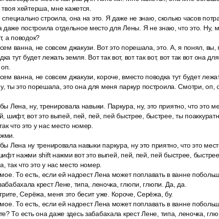
ж твоя хейтерша, мне кажется.
 специально строила, она на это. Я даже не знаю, сколько часов потрат
 даже построила отдельное место для Лены. Я не знаю, что это. Ну, м
т, а поводок?
сем ванна, не совсем джакузи. Вот это порешала, это. А, я понял, вы, 
ка тут будет лежать земля. Вот так вот, вот так вот, вот так вот она д
 оп.
сем ванна, не совсем джакузи, короче, вместо поводка тут будет лежать
. Ну, ты это порешала, это она для меня паркур построила. Смотри, оп, о
обы Лена, ну, тренировала навыки. Паркура, ну, это приятно, что это м
ой, шифт, вот это выпей, пей, пей, пей быстрее, быстрее, ты поаккуратн
ак что это у нас место номер.
ажми.
обы Лена ну тренировала навыки паркура, ну это приятно, что это мес
 шифт нажми shift нажми вот это выпей, пей, пей, пей быстрее, быстрее
, так что это у нас место номер.
самое. То есть, если ей надоест Лена может поплавать в ванне поболь
забабахала крест Лене, типа, леночка, глюпи, глюпи. Да, да.
рите, Серёжа, меня это бесит уже. Короче, Серёжа, бу.
самое. То есть, если ей надоест Лена может поплавать в ванне поболь
? То есть она даже здесь забабахала крест Лене, типа, леночка, глюп