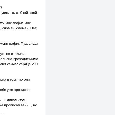
о?
а услышала. Стой, стой,
пти мне пофиг, мне
, сломай, сломай. Нет,
меня нафиг. Фух, слава
чуть не спалили.
сал, она проходит мимо
 меня сейчас сердце 200
мка в том, что они
 себе уже прописал.
тавишь динамитом.
оже прописал ваниш, но