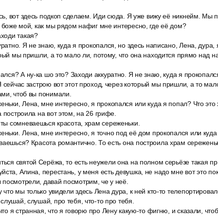
есь, вот здесь подкоп сделаем. Иди сюда. Я уже вижу её никнейм. Мы 
, боже мой, как мы рядом нафиг мне интересно, где её дом?
аходи такая?
уратно. Я не знаю, куда я прокопался, но здесь написано, Лена, дура, 
орый мы пришли, а то мало ли, потому, что она находится прямо над н
пался? А ну-ка шо это? Заходи аккуратно. Я не знаю, куда я прокопалс
Я сейчас застрою вот этот проход, через который мы пришли, а то мало
ми, чтоб вы понимали.
еньки, Лена, мне интересно, я прокопался или куда я попал? Что это
 построила на вот этом, на 26 грифе.
 ты сомневаешься красота, храм сереженьки.
еньки. Лена, мне интересно, я точно под её дом прокопался или куда
ваешься? Красота романтично. То есть она построила храм сереженьки
ться святой Серёжа, то есть неужели она на полном серьёзе такая прих
йста, Алина, перестань, у меня есть девушка, не надо мне вот это по
посмотрели, давай посмотрим, че у неё.
у что мы только увидели здесь Лена дура, к ней кто-то телепортировалс
слушай, слушай, про тебя, что-то про тебя.
 что я странная, что я говорю про Лену какую-то фигню, и сказали, чт