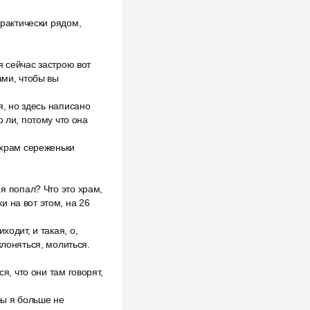
практически рядом,
я сейчас застрою вот
ами, чтобы вы
я, но здесь написано
 ли, потому что она
 храм сереженьки
 я попал? Что это храм,
 на вот этом, на 26
одит, и такая, о,
клоняться, молиться.
я, что они там говорят,
обы я больше не