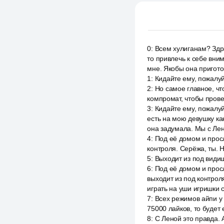
0
:
Всем хулиганам? Здра
то привлечь к себе вним
мне. Якобы она пригото
1
:
Кидайте ему, пожалуй
2
:
Но самое главное, что
компромат, чтобы прове
3
:
Кидайте ему, пожалуйс
есть на мою девушку ка
она задумала. Мы с Ле
4
:
Под её домом и просл
контроля. Серёжа, ты. 
5
:
Выходит из под видиш
6
:
Под её домом и просл
выходит из под контрол
играть на уши игришки 
7
:
Всех режимов айпи у 
75000 лайков, то будет 
8
:
С Леной это правда. 