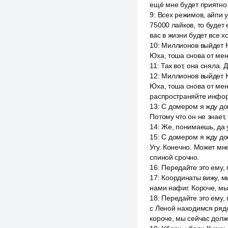
ещё мне будет приятно
9
:
Всех режимов, айпи у
75000 лайков, то будет 
вас в жизни будет все х
10
:
Миллионов выйдет Юб
Юха, тоша снова от меня
11
:
Так вот, она сняла.
12
:
Миллионов выйдет Юб
Юха, тоша снова от меня
распространяйте инфор
13
:
С домером я жду дом
Потому что он не знает,
14
:
Же, понимаешь, да 
15
:
С домером я жду дом
Угу. Конечно. Может мне
спиной срочно.
16
:
Передайте это ему, 
17
:
Координаты вижу, м
нами нафиг. Короче, мы
18
:
Передайте это ему, 
с Леной находимся рядо
короче, мы сейчас долж