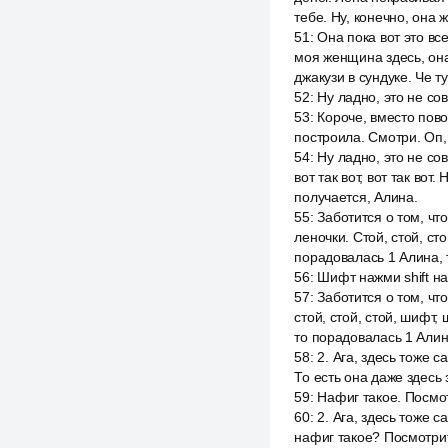
тебе. Ну, конечно, она 
51
:
Она пока вот это все
моя женщина здесь, она
джакузи в сундуке. Че ту
52
:
Ну ладно, это не сов
53
:
Короче, вместо повод
построила. Смотри. Оп,
54
:
Ну ладно, это не сов
вот так вот, вот так вот
получается, Алина.
55
:
Заботится о том, чт
леночки. Стой, стой, ст
порадовалась 1 Алина, т
56
:
Шифт нажми shift н
57
:
Заботится о том, чт
стой, стой, стой, шифт,
то порадовалась 1 Алина
58
:
2. Ага, здесь тоже 
То есть она даже здесь 
59
:
Нафиг такое. Посмот
60
:
2. Ага, здесь тоже 
нафиг такое? Посмотрите