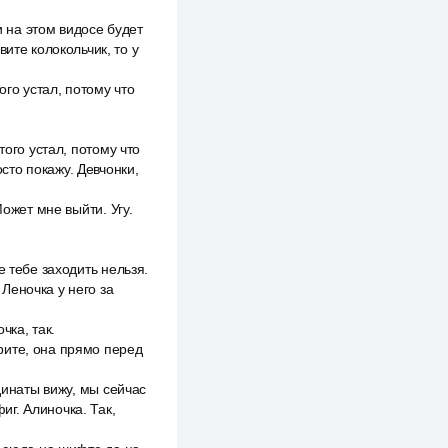
и на этом видосе будет
ите колокольчик, то у
ого устал, потому что
того устал, потому что
осто покажу. Девчонки,
ожет мне выйти. Угу.
е тебе заходить нельзя.
 Леночка у него за
чка, так.
рите, она прямо перед
динаты вижу, мы сейчас
г. Алиночка. Так,