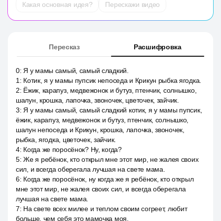
Какая основная идея?
Перескажи видео
Пересказ
Расшифровка
0
:
Я у мамы самый, самый сладкий.
1
:
Котик, я у мамы пупсик непоседа и Крикун рыбка ягодка.
2
:
Ёжик, карапуз, медвежонок и бутуз, птенчик, солнышко,
шалун, крошка, лапочка, звоночек, цветочек, зайчик.
3
:
Я у мамы самый, самый сладкий котик, я у мамы пупсик,
ёжик, карапуз, медвежонок и бутуз, птенчик, солнышко,
шалун непоседа и Крикун, крошка, лапочка, звоночек,
рыбка, ягодка, цветочек, зайчик.
4
:
Когда же поросёнок? Ну, когда?
5
:
Же я ребёнок, кто открыл мне этот мир, не жалея своих
сил, и всегда оберегала лучшая на свете мама.
6
:
Когда же поросёнок, ну когда же я ребёнок, кто открыл
мне этот мир, не жалея своих сил, и всегда оберегала
лучшая на свете мама.
7
:
На свете всех милее и теплом своим согреет, любит
больше, чем себя это мамочка моя.