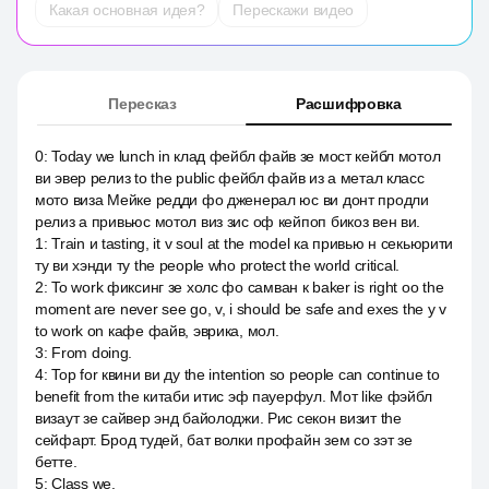
Какая основная идея?
Перескажи видео
Пересказ
Расшифровка
0
:
Today we lunch in клад фейбл файв зе мост кейбл мотол
ви эвер релиз to the public фейбл файв из a метал класс
мото виза Мейке редди фо дженерал юс ви донт продли
релиз а привьюс мотол виз зис оф кейпоп бикоз вен ви.
1
:
Train и tasting, it v soul at the model ка привью н секьюрити
ту ви хэнди ту the people who protect the world critical.
2
:
To work фиксинг зе холс фо самван к baker is right оо the
moment are never see go, v, i should be safe and exes the y v
to work on кафе файв, эврика, мол.
3
:
From doing.
4
:
Top for квини ви ду the intention so people can continue to
benefit from the китаби итис эф пауерфул. Мот like фэйбл
визаут зе сайвер энд байолоджи. Рис секон визит the
сейфарт. Брод тудей, бат волки профайн зем со зэт зе
бетте.
5
:
Class we.