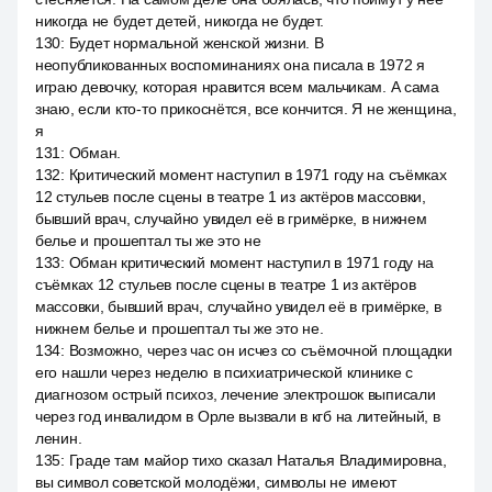
никогда не будет детей, никогда не будет.
130
:
Будет нормальной женской жизни. В
неопубликованных воспоминаниях она писала в 1972 я
играю девочку, которая нравится всем мальчикам. А сама
знаю, если кто-то прикоснётся, все кончится. Я не женщина,
я
131
:
Обман.
132
:
Критический момент наступил в 1971 году на съёмках
12 стульев после сцены в театре 1 из актёров массовки,
бывший врач, случайно увидел её в гримёрке, в нижнем
белье и прошептал ты же это не
133
:
Обман критический момент наступил в 1971 году на
съёмках 12 стульев после сцены в театре 1 из актёров
массовки, бывший врач, случайно увидел её в гримёрке, в
нижнем белье и прошептал ты же это не.
134
:
Возможно, через час он исчез со съёмочной площадки
его нашли через неделю в психиатрической клинике с
диагнозом острый психоз, лечение электрошок выписали
через год инвалидом в Орле вызвали в кгб на литейный, в
ленин.
135
:
Граде там майор тихо сказал Наталья Владимировна,
вы символ советской молодёжи, символы не имеют