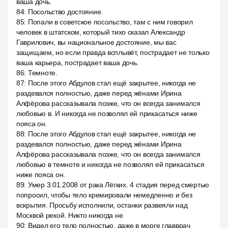
ваша дочь.
84
:
Посольство достояние.
85
:
Попали в советское посольство, там с ним говорил
человек в штатском, который тихо сказал Александр
Гаврилович, вы национальное достояние, мы вас
защищаем, но если правда всплывёт, пострадает не только
ваша карьера, пострадает ваша дочь.
86
:
Темноте.
87
:
После этого Абдулов стал ещё закрытее, никогда не
раздевался полностью, даже перед жёнами Ирина
Алфёрова рассказывала позже, что он всегда занимался
любовью в. И никогда не позволял ей прикасаться ниже
пояса он.
88
:
После этого Абдулов стал ещё закрытее, никогда не
раздевался полностью, даже перед жёнами Ирина
Алфёрова рассказывала позже, что он всегда занимался
любовью в темноте и никогда не позволял ей прикасаться
ниже пояса он.
89
:
Умер 3.01.2008 от рака Лёгких. 4 стадия перед смертью
попросил, чтобы тело кремировали немедленно и без
вскрытия. Просьбу исполнили, останки развеяли над
Москвой рекой. Никто никогда не
90
:
Видел его тело полностью, даже в морге главврач