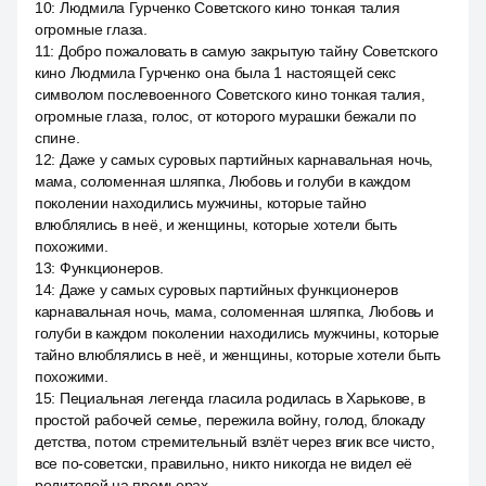
10
:
Людмила Гурченко Советского кино тонкая талия
огромные глаза.
11
:
Добро пожаловать в самую закрытую тайну Советского
кино Людмила Гурченко она была 1 настоящей секс
символом послевоенного Советского кино тонкая талия,
огромные глаза, голос, от которого мурашки бежали по
спине.
12
:
Даже у самых суровых партийных карнавальная ночь,
мама, соломенная шляпка, Любовь и голуби в каждом
поколении находились мужчины, которые тайно
влюблялись в неё, и женщины, которые хотели быть
похожими.
13
:
Функционеров.
14
:
Даже у самых суровых партийных функционеров
карнавальная ночь, мама, соломенная шляпка, Любовь и
голуби в каждом поколении находились мужчины, которые
тайно влюблялись в неё, и женщины, которые хотели быть
похожими.
15
:
Пециальная легенда гласила родилась в Харькове, в
простой рабочей семье, пережила войну, голод, блокаду
детства, потом стремительный взлёт через вгик все чисто,
все по-советски, правильно, никто никогда не видел её
родителей на премьерах.