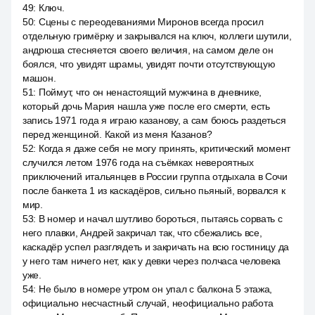
49
:
Ключ.
50
:
Сцены с переодеваниями Миронов всегда просил
отдельную гримёрку и закрывался на ключ, коллеги шутили,
андрюша стесняется своего величия, на самом деле он
боялся, что увидят шрамы, увидят почти отсутствующую
машон.
51
:
Поймут, что он ненастоящий мужчина в дневнике,
который дочь Мария нашла уже после его смерти, есть
запись 1971 года я играю казанову, а сам боюсь раздеться
перед женщиной. Какой из меня Казанов?
52
:
Когда я даже себя не могу принять, критический момент
случился летом 1976 года на съёмках невероятных
приключений итальянцев в России группа отдыхала в Сочи
после банкета 1 из каскадёров, сильно пьяный, ворвался к
мир.
53
:
В номер и начал шутливо бороться, пытаясь сорвать с
него плавки, Андрей закричал так, что сбежались все,
каскадёр успел разглядеть и закричать на всю гостиницу да
у него там ничего нет, как у девки через полчаса человека
уже.
54
:
Не было в номере утром он упал с балкона 5 этажа,
официально несчастный случай, неофициально работа