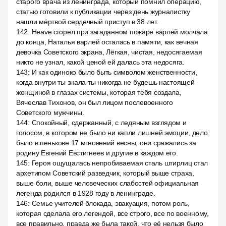
старого врача из ленинграда, который помнил операцию,
статью готовили к публикации через день журналистку
нашли мёртвой сердечный приступ в 38 лет.
142
:
Heave сгорел при загаданном пожаре варлей молчала
до конца, Наталья варлей осталась в памяти, как вечная
девочка Советского экрана, Лёгкая, чистая, недосягаемая
никто не узнал, какой ценой ей далась эта недосяга.
143
:
И как одиноко было быть символом женственности,
когда внутри ты знала ты никогда не будешь настоящей
женщиной в глазах системы, которая тебя создала,
Вячеслав Тихонов, он был лицом послевоенного
Советского мужчины.
144
:
Спокойный, сдержанный, с ледяным взглядом и
голосом, в котором не было ни капли лишней эмоции, дело
было в пенькове 17 мгновений весны, они сражались за
родину Евгений Евстигнеев и другие в каждом его.
145
:
Героя ощущалась непробиваемая сталь штирлиц стал
архетипом Советский разведчик, который выше страха,
выше боли, выше человеческих слабостей официальная
легенда родился в 1928 году в ленинграде.
146
:
Семье учителей блокада, эвакуация, потом роль,
которая сделала его легендой, все строго, все по военному,
все правильно, правда же была такой, что её нельзя было