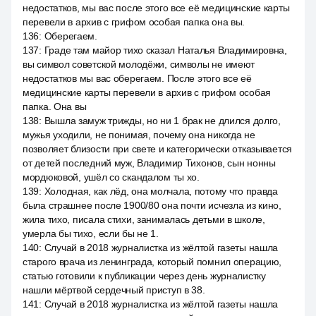
недостатков, мы вас после этого все её медицинские карты
перевели в архив с грифом особая папка она вы.
136
:
Оберегаем.
137
:
Граде там майор тихо сказал Наталья Владимировна,
вы символ советской молодёжи, символы не имеют
недостатков мы вас оберегаем. После этого все её
медицинские карты перевели в архив с грифом особая
папка. Она вы
138
:
Вышла замуж трижды, но ни 1 брак не длился долго,
мужья уходили, не понимая, почему она никогда не
позволяет близости при свете и категорически отказывается
от детей последний муж, Владимир Тихонов, сын нонны
мордюковой, ушёл со скандалом ты хо.
139
:
Холодная, как лёд, она молчала, потому что правда
была страшнее после 1900/80 она почти исчезла из кино,
жила тихо, писала стихи, занималась детьми в школе,
умерла бы тихо, если бы не 1.
140
:
Случай в 2018 журналистка из жёлтой газеты нашла
старого врача из ленинграда, который помнил операцию,
статью готовили к публикации через день журналистку
нашли мёртвой сердечный приступ в 38.
141
:
Случай в 2018 журналистка из жёлтой газеты нашла