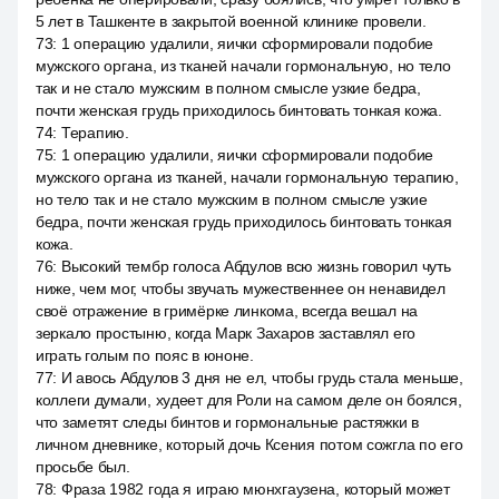
5 лет в Ташкенте в закрытой военной клинике провели.
73
:
1 операцию удалили, яички сформировали подобие
мужского органа, из тканей начали гормональную, но тело
так и не стало мужским в полном смысле узкие бедра,
почти женская грудь приходилось бинтовать тонкая кожа.
74
:
Терапию.
75
:
1 операцию удалили, яички сформировали подобие
мужского органа из тканей, начали гормональную терапию,
но тело так и не стало мужским в полном смысле узкие
бедра, почти женская грудь приходилось бинтовать тонкая
кожа.
76
:
Высокий тембр голоса Абдулов всю жизнь говорил чуть
ниже, чем мог, чтобы звучать мужественнее он ненавидел
своё отражение в гримёрке линкома, всегда вешал на
зеркало простыню, когда Марк Захаров заставлял его
играть голым по пояс в юноне.
77
:
И авось Абдулов 3 дня не ел, чтобы грудь стала меньше,
коллеги думали, худеет для Роли на самом деле он боялся,
что заметят следы бинтов и гормональные растяжки в
личном дневнике, который дочь Ксения потом сожгла по его
просьбе был.
78
:
Фраза 1982 года я играю мюнхгаузена, который может