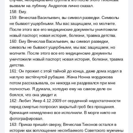
вызвали на лубянку. Андропов лично сказал.
158
:
Ему.
159
:
Вячеслав Васильевич, вы символ разведки. Символы
не бывают ущербными. Мы вас защищаем, но молчите.
После этого все его медицинские документы уничтожили
новый паспорт, новая история, болезни, травма детства.
160
:
Ему Вячеслав Васильевич, вы символ разведки,
символы не бывают ущербными, мы вас защищаем, но
молчите. После этого все его медицинские документы
уничтожили новый паспорт, новая история, болезни, травма
детства.
161
:
Он прожил с этой тайной до конца, даже дома ходил в
наглухо застёгнутой рубашке. Жена Нонна мордюкова
потом рассказывала, он никогда не раздевался при мне
полностью. Я думала, холодно ему на самом деле он
боялся, что она увидит и.
162
:
Любит. Умер 4.12.2009 от сердечной недостаточности
перед смертью попросил закрытый гроб без прощания.
Кремация немедленно все исполнили. В морге никто не
фотографировал.
163
:
Приказ пришёл сверху, Вячеслав Тихонов остался в
истории как воплощение несгибаемого Советского мужчины