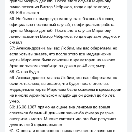
группы Мокрых дел кгб. После этого случая Миронову
лично позвонил Виктор Чебриков, тогда ещё зампред.
55
:
Кгб и сказал.
56
:
Не было в номере утром он упал с балкона 5 этажа,
официально несчастный случай, неофициально работа
группы Мокрых дел кгб. После этого случая Миронову
лично позвонил Виктор Чебриков, тогда ещё зампред кгб, и
сказал
57
:
Александрович, мы вас Любим, мы вас оберегаем, но
если хоть вы знаете, что после этого все медицинские
карты Миронова были сожжены в крематории на николо
Архангельском кладбище он дожил до 46 лет, умер.
58
:
Слово будет.
59
:
Александрович, мы вас Любим, мы вас оберегаем, но
если хоть слово, вы знаете, что будет после этого все
медицинские карты Миронова были сожжены в крематории
на николо Архангельском кладбище он дожил до 46 лет,
умер.
60
:
16.08.1987 прямо на сцене виа ленкома во время
спектакля безумный день или женитьба фигера разрыв
аневризмы мозга. Многие считают, что это был результат
десятилетий гормонального
61
:
Стресса и постоянного психологического давления в