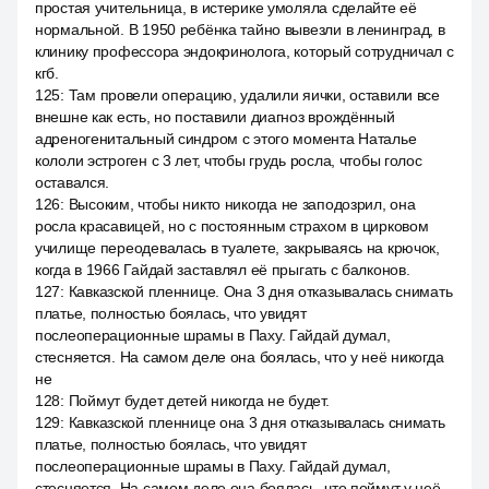
простая учительница, в истерике умоляла сделайте её
нормальной. В 1950 ребёнка тайно вывезли в ленинград, в
клинику профессора эндокринолога, который сотрудничал с
кгб.
125
:
Там провели операцию, удалили яички, оставили все
внешне как есть, но поставили диагноз врождённый
адреногенитальный синдром с этого момента Наталье
кололи эстроген с 3 лет, чтобы грудь росла, чтобы голос
оставался.
126
:
Высоким, чтобы никто никогда не заподозрил, она
росла красавицей, но с постоянным страхом в цирковом
училище переодевалась в туалете, закрываясь на крючок,
когда в 1966 Гайдай заставлял её прыгать с балконов.
127
:
Кавказской пленнице. Она 3 дня отказывалась снимать
платье, полностью боялась, что увидят
послеоперационные шрамы в Паху. Гайдай думал,
стесняется. На самом деле она боялась, что у неё никогда
не
128
:
Поймут будет детей никогда не будет.
129
:
Кавказской пленнице она 3 дня отказывалась снимать
платье, полностью боялась, что увидят
послеоперационные шрамы в Паху. Гайдай думал,
стесняется. На самом деле она боялась, что поймут у неё