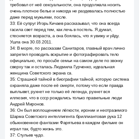
требовал от неё сексуальности, она продолжала носить
очень плотное белье и никогда не раздевалась полностью
даже перед мужьями, после.
33
:
Её супруг Игорь Кичаев рассказывал, что она всегда
гасила свет перед тем, как лечь в постель. Я думал,
стесняется возраста, а она боялась, что я увижу и уйду.
Ушла она 30.03.2011.
34
:
В морге, по рассказам Санитаров, главный врач лично
запретил проводить вскрытие и фотографировать тело
официально, по просьбе семьи на самом деле по звонку
сверху так и осталась Людмила Гурченко, идеальная
женщина Советского экрана са.
35
:
Страшной тайной в биографии тайной, которую система
охраняла даже после её смерти, потому что если правда
выплывет, рухнет не только её легенда, рухнет вся
иллюзия, что в ссср рождались только правильные люди
Андрей Миронов.
36
:
Он был воплощением лёгкости, иронии и неотразимого
Шарма Советского интеллигента бриллиантовая рука 12
обыкновенное фантазии Фарятьева в каждом фильме он
играл так, будто жизнь это.
37
:
Стульев чудо.