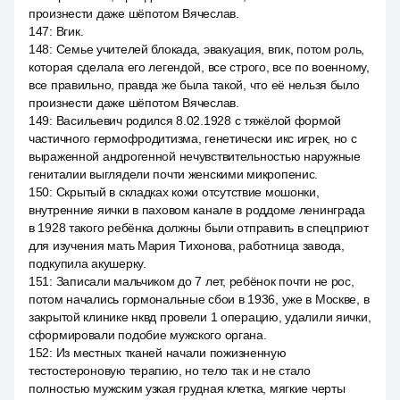
произнести даже шёпотом Вячеслав.
147
:
Вгик.
148
:
Семье учителей блокада, эвакуация, вгик, потом роль,
которая сделала его легендой, все строго, все по военному,
все правильно, правда же была такой, что её нельзя было
произнести даже шёпотом Вячеслав.
149
:
Васильевич родился 8.02.1928 с тяжёлой формой
частичного гермофродитизма, генетически икс игрек, но с
выраженной андрогенной нечувствительностью наружные
гениталии выглядели почти женскими микропенис.
150
:
Скрытый в складках кожи отсутствие мошонки,
внутренние яички в паховом канале в роддоме ленинграда
в 1928 такого ребёнка должны были отправить в спецприют
для изучения мать Мария Тихонова, работница завода,
подкупила акушерку.
151
:
Записали мальчиком до 7 лет, ребёнок почти не рос,
потом начались гормональные сбои в 1936, уже в Москве, в
закрытой клинике нквд провели 1 операцию, удалили яички,
сформировали подобие мужского органа.
152
:
Из местных тканей начали пожизненную
тестостероновую терапию, но тело так и не стало
полностью мужским узкая грудная клетка, мягкие черты