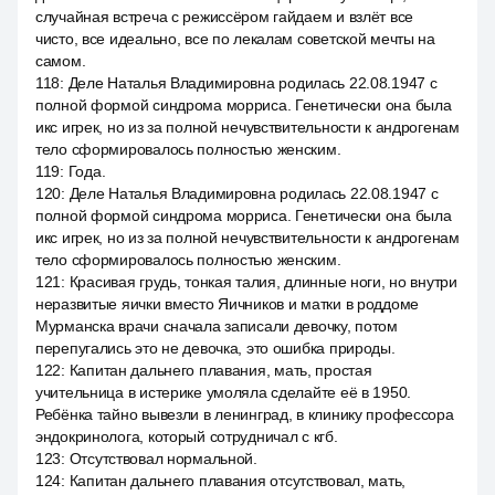
случайная встреча с режиссёром гайдаем и взлёт все
чисто, все идеально, все по лекалам советской мечты на
самом.
118
:
Деле Наталья Владимировна родилась 22.08.1947 с
полной формой синдрома морриса. Генетически она была
икс игрек, но из за полной нечувствительности к андрогенам
тело сформировалось полностью женским.
119
:
Года.
120
:
Деле Наталья Владимировна родилась 22.08.1947 с
полной формой синдрома морриса. Генетически она была
икс игрек, но из за полной нечувствительности к андрогенам
тело сформировалось полностью женским.
121
:
Красивая грудь, тонкая талия, длинные ноги, но внутри
неразвитые яички вместо Яичников и матки в роддоме
Мурманска врачи сначала записали девочку, потом
перепугались это не девочка, это ошибка природы.
122
:
Капитан дальнего плавания, мать, простая
учительница в истерике умоляла сделайте её в 1950.
Ребёнка тайно вывезли в ленинград, в клинику профессора
эндокринолога, который сотрудничал с кгб.
123
:
Отсутствовал нормальной.
124
:
Капитан дальнего плавания отсутствовал, мать,