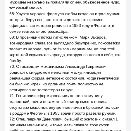
мужчины невольно выпрямляли спину, обыкновенное чудо,
тот самый мюнха.
68
:
Хаузен чародеи формула любви везде он играл мужчин,
которые берут все, что хотят и делают это красиво
официальная история родился в 1953 году в Фергане, в
семье театрального режиссёра.
69
:
В провинции потом гитис ленком, Марк Захаров,
всенародная слава все выглядело безупречно, по-советски
талант из народа, путь от Низов к вершинам, но под этой
картинкой скрывалась правда, которую он носил в себе, как
бомбу.
70
:
С тикающим механизмом Александр Гаврилович
родился с синдромом неполной маскулинизации
редчайшая форма интерсекс состояния, когда генетически
он был икс игрек, но организм почти полностью не
реагировал на тестостерон наруж.
71
:
Гениталии сформировались по женскому типу
маленький, почти незаметный клитор вместо пениса
отсутствие мошонки, внутренние яички в брюшной полости
в роддоме Ферганы в 1953 врачи просто развели руками.
72
:
Отец гаврила Данилович, бывший фронтовик, сказал 1
запишем мальчиком, и точка мать плакала трое суток
ребёнка не оперировали, сразу боялись, что умрёт только в