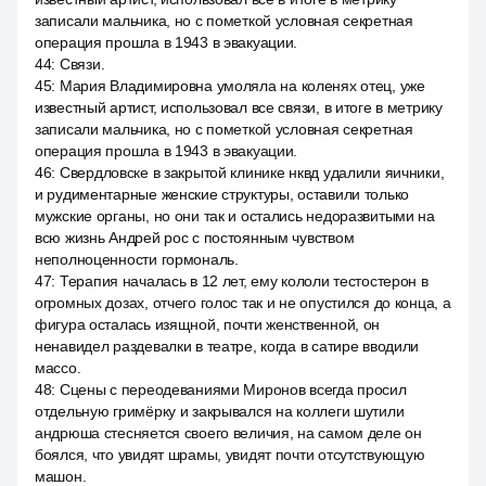
записали мальчика, но с пометкой условная секретная
операция прошла в 1943 в эвакуации.
44
:
Связи.
45
:
Мария Владимировна умоляла на коленях отец, уже
известный артист, использовал все связи, в итоге в метрику
записали мальчика, но с пометкой условная секретная
операция прошла в 1943 в эвакуации.
46
:
Свердловске в закрытой клинике нквд удалили яичники,
и рудиментарные женские структуры, оставили только
мужские органы, но они так и остались недоразвитыми на
всю жизнь Андрей рос с постоянным чувством
неполноценности гормональ.
47
:
Терапия началась в 12 лет, ему кололи тестостерон в
огромных дозах, отчего голос так и не опустился до конца, а
фигура осталась изящной, почти женственной, он
ненавидел раздевалки в театре, когда в сатире вводили
массо.
48
:
Сцены с переодеваниями Миронов всегда просил
отдельную гримёрку и закрывался на коллеги шутили
андрюша стесняется своего величия, на самом деле он
боялся, что увидят шрамы, увидят почти отсутствующую
машон.