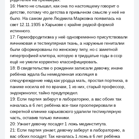
16
:
Никто не слышал, как она по настоящему говорит о
детстве, потому что детства в привычном смысле у неё не
было. На самом деле Людмила Марковна появилась на
свет 12.11.1935 в Харькове с крайне редкой формой
истинного.
17
:
Гермофродитизма у неё одновременно присутствовали
яичниковая и тестикулярная ткань, а наружные гениталии
были сформированы по женскому типу, но с заметной
гипертрофией клитора, которую в тридцатые годы в ссср
ещё не умели корректно классифицировать.
18
:
В свидетельстве о рождении записали девочку, иначе
ребёнка ждала бы немедленная изоляция в
спецучреждение нквд как уродца мать, простая портниха, в
панике носила её по врачам, 1 из них, старый профессор,
эндокринолог, тайно предупредил.
19
:
Если партия заберут в лабораторию, а вас обоих так
началась в 6 лет, ребёнка все-таки прооперировали в
секретной клинике харьковского удалили тестикулярную
часть, оставив только яичники.
20
:
Узнает девочку посадят 1 ложь мединститута.
21
:
Если партия узнает, девочку заберут в лабораторию, а
вас обоих посадят. Так началась 1 ложь в 6 лет ребёнка