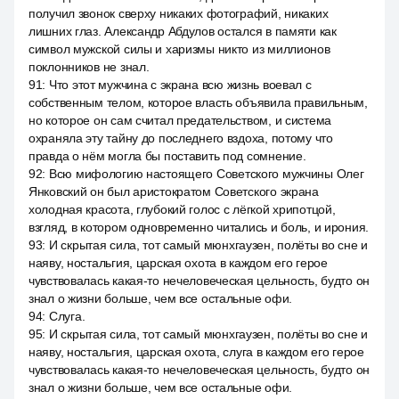
получил звонок сверху никаких фотографий, никаких
лишних глаз. Александр Абдулов остался в памяти как
символ мужской силы и харизмы никто из миллионов
поклонников не знал.
91
:
Что этот мужчина с экрана всю жизнь воевал с
собственным телом, которое власть объявила правильным,
но которое он сам считал предательством, и система
охраняла эту тайну до последнего вздоха, потому что
правда о нём могла бы поставить под сомнение.
92
:
Всю мифологию настоящего Советского мужчины Олег
Янковский он был аристократом Советского экрана
холодная красота, глубокий голос с лёгкой хрипотцой,
взгляд, в котором одновременно читались и боль, и ирония.
93
:
И скрытая сила, тот самый мюнхгаузен, полёты во сне и
наяву, ностальгия, царская охота в каждом его герое
чувствовалась какая-то нечеловеческая цельность, будто он
знал о жизни больше, чем все остальные офи.
94
:
Слуга.
95
:
И скрытая сила, тот самый мюнхгаузен, полёты во сне и
наяву, ностальгия, царская охота, слуга в каждом его герое
чувствовалась какая-то нечеловеческая цельность, будто он
знал о жизни больше, чем все остальные офи.