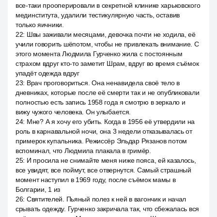
все-таки прооперировали в секретной клинике харьковского
мединститута, удалили тестикулярную часть, оставив
только яичники.
22
:
Швы заживали месяцами, девочка почти не ходила, её
учили говорить шёпотом, чтобы не привлекать внимание. С
этого момента Людмила Гурченко жила с постоянным
страхом вдруг кто-то заметит Шрам, вдруг во время съёмок
упадёт одежда вдруг
23
:
Врач проговориться. Она ненавидела своё тело в
дневниках, которые после её смерти так и не опубликовали
полностью есть запись 1958 года я смотрю в зеркало и
вижу чужого человека. Он улыбается.
24
:
Мне? А я хочу его убить. Когда в 1956 её утвердили на
роль в карнавальной ночи, она 3 недели отказывалась от
примерок купальника. Режиссёр Эльдар Рязанов потом
вспоминал, что Людмила плакала в гримёр.
25
:
И просила не снимайте меня ниже пояса, ей казалось,
все увидят, все поймут, все отвернутся. Самый страшный
момент наступил в 1969 году, после съёмок мамы в
Болгарии, 1 из
26
:
Святителей. Пьяный полез к ней в вагончик и начал
срывать одежду. Гурченко закричала так, что сбежалась вся