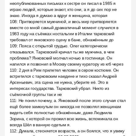
неопубликованных письмах к сестре он писал в 1985 я
играю людей, которые знают, кто они, а я до сих пор не
знаю. Иногда я думаю а вдруг я женщина, которая
108
:
Притворяется мужчиной, и весь мир притворяется
вместе со мной самый драматичный момент случился в
1983 году на съёмках ностальгии в Италии тарковский
требовал от янковского сцену в бане, обнажённым до
109
:
Пояса с открытой грудью. Олег категорически
отказывался. Тарковский кричал ты же мужчина, в чем
проблема? Янковский молчал ночью в гостинице. Он
напился и позвонил в Москву своему куратору из кгб через
110
:
2 дня в Рим прилетел человек в сером костюме. Он
встретился с тарковским наедине и тихо сказал Андрей
Арсеньевич, эта сцена не нужна, уберите её. Это в
интересах государства. Тарковский убрал. Никто из
съёмочной группы так и не
111
:
Не понял почему, а. Янковский после этого случая стал
ещё более замкнутым он никогда не позволял женщинам
видеть себя полностью обнажённым, даже Людмила
Зорина, с которой он прожил всю жизнь, вспоминала он
всегда Шёл в ванную одетым я.
112
:
Думала, стесняется возраста, а он боялся, что я увижу