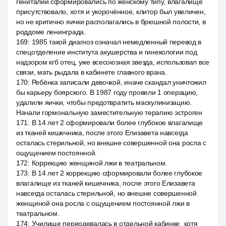
гениталии сформировались по женскому типу, влагалище
присутствовало, хотя и укорочённое, клитор был увеличен,
но не критично яички располагались в брюшной полости, в
роддоме ленинграда.
169
:
1985 такой диагноз означал немедленный перевод в
спецотделение института акушерства и гинекологии под
надзором кгб отец, уже всесоюзная звезда, использовал все
связи, мать рыдала в кабинете главного врача.
170
:
Ребёнка записали девочкой, иначе скандал уничтожил
бы карьеру боярского. В 1987 году провели 1 операцию,
удалили яички, чтобы предотвратить маскулинизацию.
Начали гормональную заместительную терапию эстроген
171
:
В 14 лет 2 сформировали более глубокое влагалище
из тканей кишечника, после этого Елизавета навсегда
осталась стерильной, но внешне совершенной она росла с
ощущением постоянной.
172
:
Коррекцию женщиной лжи в театральном.
173
:
В 14 лет 2 коррекцию сформировали более глубокое
влагалище из тканей кишечника, после этого Елизавета
навсегда осталась стерильной, но внешне совершенной
женщиной она росла с ощущением постоянной лжи в
театральном.
174
:
Училище переодевалась в отдельной кабинке, хотя