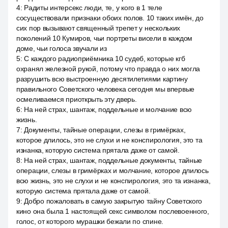
4
:
Радиты интерсекс люди, те, у кого в 1 теле
сосуществовали признаки обоих полов. 10 таких имён, до
сих пор вызывают священный трепет у нескольких
поколений 10 Кумиров, чьи портреты висели в каждом
доме, чьи голоса звучали из
5
:
С каждого радиоприёмника 10 судеб, которые кгб
охранял железной рукой, потому что правда о них могла
разрушить всю выстроенную десятилетиями картину
правильного Советского человека сегодня мы впервые
осмеливаемся приоткрыть эту дверь.
6
:
На ней страх, шантаж, поддельные и молчание всю
жизнь.
7
:
Документы, тайные операции, слезы в гримёрках,
которое длилось, это не слухи и не конспирология, это та
изнанка, которую система прятала даже от самой.
8
:
На ней страх, шантаж, поддельные документы, тайные
операции, слезы в гримёрках и молчание, которое длилось
всю жизнь, это не слухи и не конспирология, это та изнанка,
которую система прятала даже от самой.
9
:
Добро пожаловать в самую закрытую тайну Советского
кино она была 1 настоящей секс символом послевоенного,
голос, от которого мурашки бежали по спине.