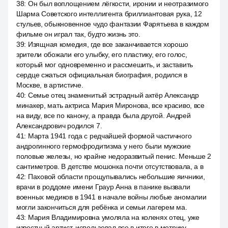
38
:
Он был воплощением лёгкости, иронии и неотразимого
Шарма Советского интеллигента бриллиантовая рука, 12
стульев, обыкновенное чудо фантазии Фарятьева в каждом
фильме он играл так, будто жизнь это.
39
:
Изящная комедия, где все заканчивается хорошо
зрители обожали его улыбку, его пластику, его голос,
который мог одновременно и рассмешить, и заставить
сердце сжаться официальная биография, родился в
Москве, в артистиче.
40
:
Семье отец знаменитый эстрадный актёр Александр
минакер, мать актриса Мария Миронова, все красиво, все
на виду, все по канону, а правда была другой. Андрей
Александрович родился 7.
41
:
Марта 1941 года с редчайшей формой частичного
андрогинного гермофродитизма у него были мужские
половые железы, но крайне недоразвитый пенис. Меньше 2
сантиметров. В детстве мошонка почти отсутствовала, а в
42
:
Паховой области прощупывались небольшие яичники,
врачи в роддоме имени Граур Анна в панике вызвали
военных медиков в 1941 в начале войны любые аномалии
могли закончиться для ребёнка и семьи лагерем ма.
43
:
Мария Владимировна умоляла на коленях отец, уже
известный артист, использовал все в итоге в метрику