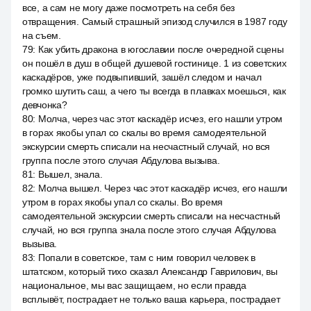
все, а сам не могу даже посмотреть на себя без
отвращения. Самый страшный эпизод случился в 1987 году
на съем.
79
:
Как убить дракона в югославии после очередной сцены
он пошёл в душ в общей душевой гостинице. 1 из советских
каскадёров, уже подвыпивший, зашёл следом и начал
громко шутить саш, а чего ты всегда в плавках моешься, как
девчонка?
80
:
Молча, через час этот каскадёр исчез, его нашли утром
в горах якобы упал со скалы во время самодеятельной
экскурсии смерть списали на несчастный случай, но вся
группа после этого случая Абдулова вызыва.
81
:
Вышел, знала.
82
:
Молча вышел. Через час этот каскадёр исчез, его нашли
утром в горах якобы упал со скалы. Во время
самодеятельной экскурсии смерть списали на несчастный
случай, но вся группа знала после этого случая Абдулова
вызыва.
83
:
Попали в советское, там с ним говорил человек в
штатском, который тихо сказал Александр Гаврилович, вы
национальное, мы вас защищаем, но если правда
всплывёт, пострадает не только ваша карьера, пострадает