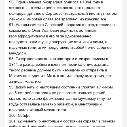
96
:
Официальная биография родился в 1944 году в
жезказгане, в семье репрессированного польского
офицера, детство в Саратове, театральный институт, потом
ленком и мировая слава все трагично, но красиво все.
97
:
Укладывается в Советский нарратив о преодолении на
самом деле Олег Иванович родился с истинным
гермафродитизмом в его теле одновременно
присутствовали функционирующие яичники и яички, а
наружные гениталии представляли собой нечто среднее
между си.
98
:
Гипертрофированным клитором и микропенисом в
1944, в разгар войны в военном госпитале джезказгана
такого ребёнка должны были немедленно отправить в
Москву на изучение. Мать в панике подкупила врача, тот
записал мальчика.
99
:
Документы о настоящем состоянии спрятал в личном
до 3 лет ребёнок почти не рос, потом начался резкий
скачок, тело стало формироваться по мужскому типу, но
грудь оставалась заметно развитой, а менструации
приходили каждый месяц вплоть.
100
:
Сейфе.
101
:
Документы о настоящем состоянии спрятал в личном
сейфе до 3 лет ребёнок почти не рос, потом начался