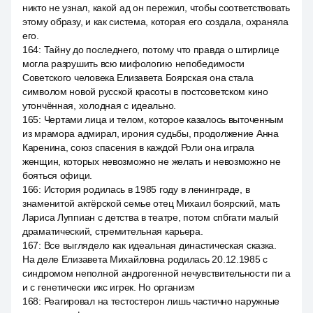
никто не узнал, какой ад он пережил, чтобы соответствовать
этому образу, и как система, которая его создала, охраняла
его.
164
:
Тайну до последнего, потому что правда о штирлице
могла разрушить всю мифологию непобедимости
Советского человека Елизавета Боярская она стала
символом новой русской красоты в постсоветском кино
утончённая, холодная с идеально.
165
:
Чертами лица и телом, которое казалось выточенным
из мрамора адмирал, ирония судьбы, продолжение Анна
Каренина, союз спасения в каждой Роли она играла
женщин, которых невозможно не желать и невозможно не
бояться офици.
166
:
История родилась в 1985 году в ленинграде, в
знаменитой актёрской семье отец Михаил боярский, мать
Лариса Луппиан с детства в театре, потом спбгати малый
драматический, стремительная карьера.
167
:
Все выглядело как идеальная династическая сказка.
На деле Елизавета Михайловна родилась 20.12.1985 с
синдромом неполной андрогенной нечувствительности пи а
и с генетически икс игрек. Но организм
168
:
Реагировал на тестостерон лишь частично наружные