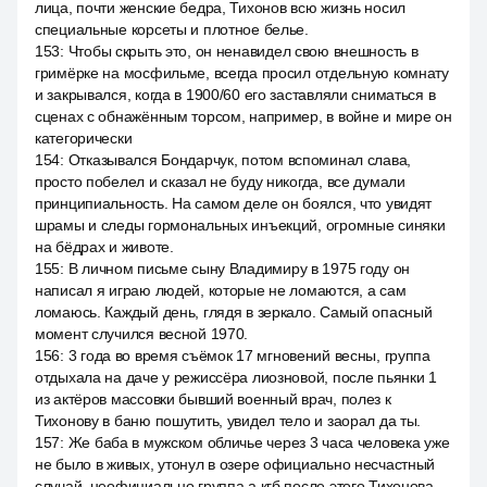
лица, почти женские бедра, Тихонов всю жизнь носил
специальные корсеты и плотное белье.
153
:
Чтобы скрыть это, он ненавидел свою внешность в
гримёрке на мосфильме, всегда просил отдельную комнату
и закрывался, когда в 1900/60 его заставляли сниматься в
сценах с обнажённым торсом, например, в войне и мире он
категорически
154
:
Отказывался Бондарчук, потом вспоминал слава,
просто побелел и сказал не буду никогда, все думали
принципиальность. На самом деле он боялся, что увидят
шрамы и следы гормональных инъекций, огромные синяки
на бёдрах и животе.
155
:
В личном письме сыну Владимиру в 1975 году он
написал я играю людей, которые не ломаются, а сам
ломаюсь. Каждый день, глядя в зеркало. Самый опасный
момент случился весной 1970.
156
:
3 года во время съёмок 17 мгновений весны, группа
отдыхала на даче у режиссёра лиозновой, после пьянки 1
из актёров массовки бывший военный врач, полез к
Тихонову в баню пошутить, увидел тело и заорал да ты.
157
:
Же баба в мужском обличье через 3 часа человека уже
не было в живых, утонул в озере официально несчастный
случай, неофициально группа а кгб после этого Тихонова