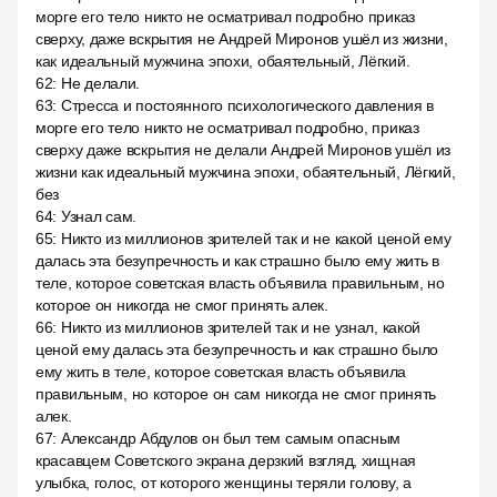
морге его тело никто не осматривал подробно приказ
сверху, даже вскрытия не Андрей Миронов ушёл из жизни,
как идеальный мужчина эпохи, обаятельный, Лёгкий.
62
:
Не делали.
63
:
Стресса и постоянного психологического давления в
морге его тело никто не осматривал подробно, приказ
сверху даже вскрытия не делали Андрей Миронов ушёл из
жизни как идеальный мужчина эпохи, обаятельный, Лёгкий,
без
64
:
Узнал сам.
65
:
Никто из миллионов зрителей так и не какой ценой ему
далась эта безупречность и как страшно было ему жить в
теле, которое советская власть объявила правильным, но
которое он никогда не смог принять алек.
66
:
Никто из миллионов зрителей так и не узнал, какой
ценой ему далась эта безупречность и как страшно было
ему жить в теле, которое советская власть объявила
правильным, но которое он сам никогда не смог принять
алек.
67
:
Александр Абдулов он был тем самым опасным
красавцем Советского экрана дерзкий взгляд, хищная
улыбка, голос, от которого женщины теряли голову, а