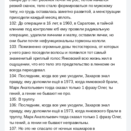
резкий скачок, тело стало формироваться по мужскому
типу, но грудь оставалась заметно развитой, а менструации
приходили каждый месяц вплоть.
102
:
До операции в 16 лет, в 1960, в Саратове, в тайной
клинике под контролем кгб ему провели радикальную
операцию, удалили яичники и матку, оставили яички, но
они были почти нефункциональны гормоны кололи.
103
:
Пожизненно огромные дозы тестостерона, от которых
у него рано поседели волосы и появился тот самый
знаменитый хриплый голос Янковский всю жизнь жил в
ощущении, что его тело это предательство в ленкоме он
всегда переодевал.
104
:
Последним, когда все уже уходили, Захаров знал
правду, ему доложили ещё в 1973, когда ямковской брали,
Марк Анатольевич тогда сказал только 1 фразу Олег, ты
гений, а гении не бывают не про.
105
:
В труппу.
106
:
Последним, когда все уже уходили, Захаров знал
правду, ему доложили ещё в 1973, когда янковского брали в
труппу, Марк Анатольевич тогда сказал только 1 фразу Олег,
ты гений, а гении не бывают неправильны.
107
:
Но это не спасало от ночных кошмаров в