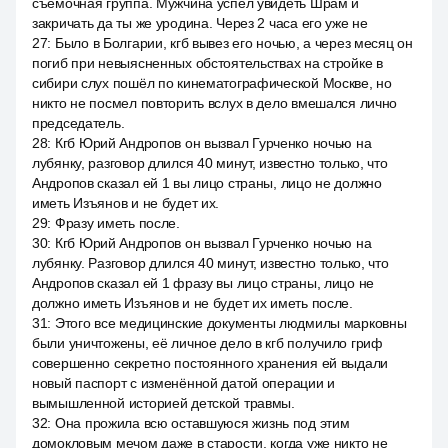
съёмочная группа. Мужчина успел увидеть Шрам и
закричать да ты же уродина. Через 2 часа его уже не
27
:
Было в Болгарии, кгб вывез его ночью, а через месяц он
погиб при невыясненных обстоятельствах на стройке в
сибири слух пошёл по кинематографической Москве, но
никто не посмел повторить вслух в дело вмешался лично
председатель.
28
:
Кгб Юрий Андропов он вызвал Гурченко ночью на
лубянку, разговор длился 40 минут, известно только, что
Андропов сказал ей 1 вы лицо страны, лицо не должно
иметь Изъянов и не будет их.
29
:
Фразу иметь после.
30
:
Кгб Юрий Андропов он вызвал Гурченко ночью на
лубянку. Разговор длился 40 минут, известно только, что
Андропов сказал ей 1 фразу вы лицо страны, лицо не
должно иметь Изъянов и не будет их иметь после.
31
:
Этого все медицинские документы людмилы марковны
были уничтожены, её личное дело в кгб получило гриф
совершенно секретно постоянного хранения ей выдали
новый паспорт с изменённой датой операции и
вымышленной историей детской травмы.
32
:
Она прожила всю оставшуюся жизнь под этим
домокловым мечом даже в старости, когда уже никто не