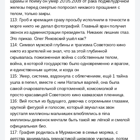
шрамы и пойму он умер 20.05.2009 от рака поджелудочной
железы перед смертью попросил никакого прощания с
телом, только закры.
113
:
Гроб и кремация сразу просьбу исполнили в точности в
морге никто не делал фотографий. Главный врач получил
звонок из администрации президента. Никаких лишних глаз.
Это приказ. Олег Янковский ушёл как?
114
:
Символ мужской глубины и трагизма Советского кино
никто из зрителей не знал, что за этой глубинной
скрывалась пожизненная война с собственным телом,
война, в которой государство было одновременно и врагом,
и единственным щитом, и когда он
115
:
Умер, система, вздохнула с облегчением, ещё 1 тайна
ушла в пепел, вместе с ним Наталья варлей, она была
самой очаровательной спортсменкой, комсомолкой и
просто красавицей Советского кино кавказская пленница.
116
:
Вий гостья из будущего, девочка с огромными глазами,
хрупкой фигурой и голосом, который звучал как звон
хрусталя миллионы мальчишек влюблялись в nina
миллионы девчонок мечтали быть такой же лёгкой и смелой
официальная био.
117
:
Графия родилась в Мурманске в семье моряка, с
детства занималась гимнастикой цирковое училище, потом