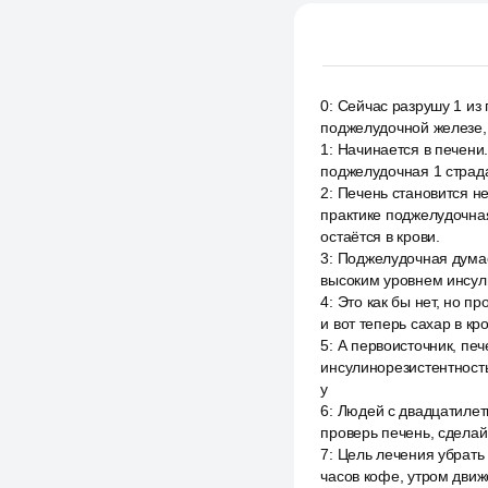
0
:
Сейчас разрушу 1 из 
поджелудочной железе, 
1
:
Начинается в печени.
поджелудочная 1 страда
2
:
Печень становится не
практике поджелудочная
остаётся в крови.
3
:
Поджелудочная думае
высоким уровнем инсули
4
:
Это как бы нет, но п
и вот теперь сахар в к
5
:
А первоисточник, печ
инсулинорезистентность
у
6
:
Людей с двадцатилет
проверь печень, сделай
7
:
Цель лечения убрать 
часов кофе, утром движе