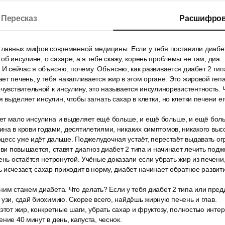
Пересказ
Расшифров
главных мифов современной медицины. Если у тебя поставили диабет 
об инсулине, о сахаре, а я тебе скажу, корень проблемы не там, диа.
 И сейчас я объясню, почему. Объясню, как развивается диабет 2 типа
ет печень, у тебя накапливается жир в этом органе. Это жировой геп
чувствительной к инсулину, это называется инсулинорезистентность. Ч
 выделяет инсулин, чтобы загнать сахар в клетки, но клетки печени ег
т мало инсулина и выделяет ещё больше, и ещё больше, и ещё боль
на в крови годами, десятилетиями, никаких симптомов, никакого высо
роцесс уже идёт дальше. Поджелудочная устаёт, перестаёт выдавать 
рови повышается, ставят диагноз диабет 2 типа и начинает лечить под
ень остаётся нетронутой. Учёные доказали если убрать жир из печени
 исчезает, сахар приходит в норму, диабет начинает обратное развит
ним стажем диабета. Что делать? Если у тебя диабет 2 типа или пре
 узи, сдай биохимию. Скорее всего, найдёшь жирную печень и глав.
этот жир, конкретные шаги, убрать сахар и фруктозу, полностью инте
ние 40 минут в день, капуста, чеснок.