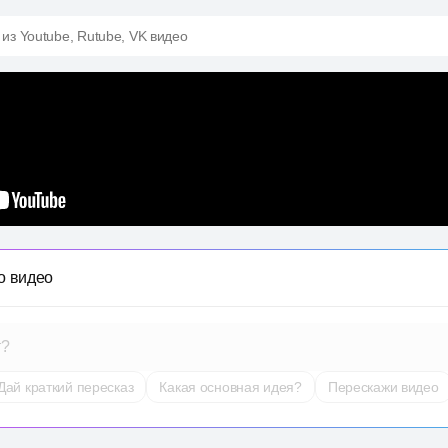
 из Youtube, Rutube, VK видео
о видео
т?
Дай краткий пересказ
Какая основная идея?
Перескажи видео