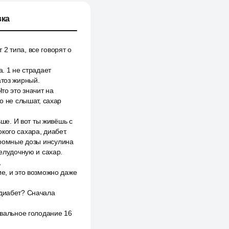
ка
2 типа, все говорят о
. 1 не страдает
атоз жирный.
то это значит на
о не слышат, сахар
ше. И вот ты живёшь с
кого сахара, диабет.
огромные дозы инсулина
желудочную и сахар.
,
ие, и это возможно даже
ддиабет? Сначала
рвальное голодание 16