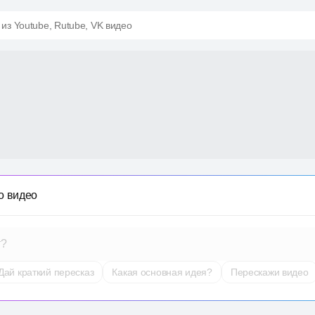
 из Youtube, Rutube, VK видео
о видео
т?
Дай краткий пересказ
Какая основная идея?
Перескажи видео