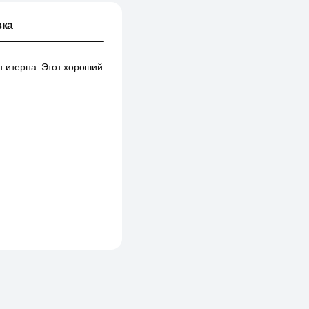
ка
т итерна. Этот хороший