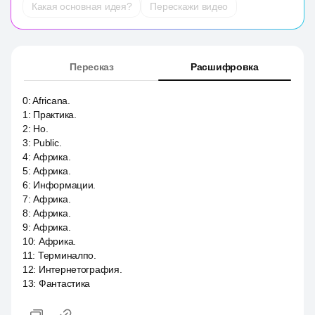
Какая основная идея?
Перескажи видео
Пересказ
Расшифровка
0
:
Africana.
1
:
Практика.
2
:
Но.
3
:
Public.
4
:
Африка.
5
:
Африка.
6
:
Информации.
7
:
Африка.
8
:
Африка.
9
:
Африка.
10
:
Африка.
11
:
Терминалпо.
12
:
Интернетография.
13
:
Фантастика