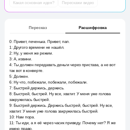
Какая основная идея?
Перескажи видео
Пересказ
Расшифровка
0
:
Привет, печенька. Привет, пап.
1
:
Другого времени не нашёл.
2
:
Ну, у меня же режим.
3
:
А, извини.
4
:
Ты должен передавать деньги через пристава, а не вот
так вот в конверте.
5
:
Должен.
6
:
Ну что, побежали, побежали, побежали.
7
:
Быстрей держись, держись.
8
:
Быстрей, быстрей. Ну все, хватит. У меня уже голова
закружилась быстрей.
9
:
Быстрей держись. Держись быстрей, быстрей. Ну все,
хватит. У меня уже голова закружилась быстрей.
10
:
Нам пора.
11
:
Ты иди, а я её через часик приведу. Почему нет? Я же
имею право.