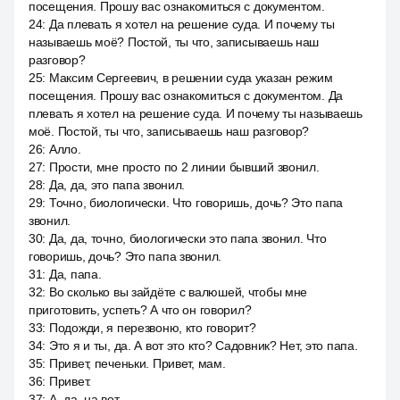
посещения. Прошу вас ознакомиться с документом.
24
:
Да плевать я хотел на решение суда. И почему ты
называешь моё? Постой, ты что, записываешь наш
разговор?
25
:
Максим Сергеевич, в решении суда указан режим
посещения. Прошу вас ознакомиться с документом. Да
плевать я хотел на решение суда. И почему ты называешь
моё. Постой, ты что, записываешь наш разговор?
26
:
Алло.
27
:
Прости, мне просто по 2 линии бывший звонил.
28
:
Да, да, это папа звонил.
29
:
Точно, биологически. Что говоришь, дочь? Это папа
звонил.
30
:
Да, да, точно, биологически это папа звонил. Что
говоришь, дочь? Это папа звонил.
31
:
Да, папа.
32
:
Во сколько вы зайдёте с валюшей, чтобы мне
приготовить, успеть? А что он говорил?
33
:
Подожди, я перезвоню, кто говорит?
34
:
Это я и ты, да. А вот это кто? Садовник? Нет, это папа.
35
:
Привет, печеньки. Привет, мам.
36
:
Привет.
37
:
А, да, на вот.