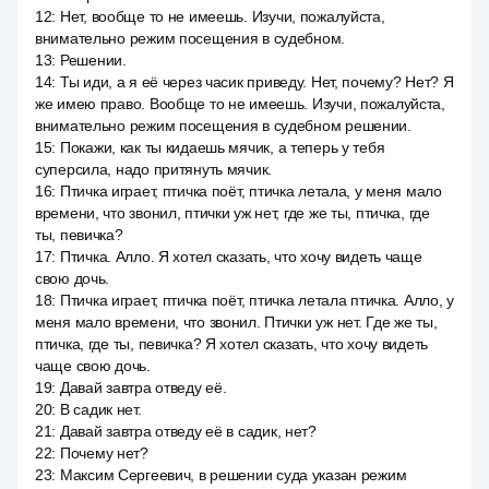
12
:
Нет, вообще то не имеешь. Изучи, пожалуйста,
внимательно режим посещения в судебном.
13
:
Решении.
14
:
Ты иди, а я её через часик приведу. Нет, почему? Нет? Я
же имею право. Вообще то не имеешь. Изучи, пожалуйста,
внимательно режим посещения в судебном решении.
15
:
Покажи, как ты кидаешь мячик, а теперь у тебя
суперсила, надо притянуть мячик.
16
:
Птичка играет, птичка поёт, птичка летала, у меня мало
времени, что звонил, птички уж нет, где же ты, птичка, где
ты, певичка?
17
:
Птичка. Алло. Я хотел сказать, что хочу видеть чаще
свою дочь.
18
:
Птичка играет, птичка поёт, птичка летала птичка. Алло, у
меня мало времени, что звонил. Птички уж нет. Где же ты,
птичка, где ты, певичка? Я хотел сказать, что хочу видеть
чаще свою дочь.
19
:
Давай завтра отведу её.
20
:
В садик нет.
21
:
Давай завтра отведу её в садик, нет?
22
:
Почему нет?
23
:
Максим Сергеевич, в решении суда указан режим