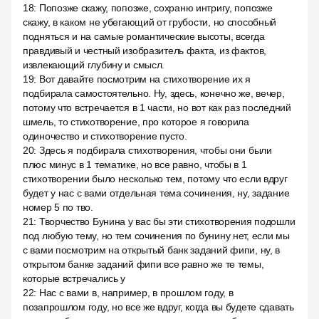
18
:
Попозже скажу, попозже, сохраню интригу, попозже
скажу, в каком не убегающий от грубости, но способный
подняться и на самые романтические высоты, всегда
правдивый и честный изобразитель факта, из фактов,
извлекающий глубину и смысл.
19
:
Вот давайте посмотрим на стихотворение их я
подбирала самостоятельно. Ну, здесь, конечно же, вечер,
потому что встречается в 1 части, но вот как раз последний
шмель, то стихотворение, про которое я говорила
одиночество и стихотворение пусто.
20
:
Здесь я подбирала стихотворения, чтобы они были
плюс минус в 1 тематике, но все равно, чтобы в 1
стихотворении было несколько тем, потому что если вдруг
будет у нас с вами отдельная тема сочинения, ну, задание
номер 5 по тво.
21
:
Творчество Бунина у вас бы эти стихотворения подошли
под любую тему, но тем сочинения по бунину нет, если мы
с вами посмотрим на открытый банк заданий фипи, ну, в
открытом банке заданий фипи все равно же те темы,
которые встречались у
22
:
Нас с вами в, например, в прошлом году, в
позапрошлом году, но все же вдруг, когда вы будете сдавать