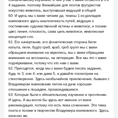
4 задании, поэтому ближайшее для поэтов футуристов
искусство живопись, выступавшая ведущей в общей
60
:
И здесь мы с вами читаем да, тезисы 1 из докладов
маяковского здесь аналогичность путей, ведущих к
постижению художественной истины и живописи, и поэзии
цвет, линия, плоскость, сама цель живописи, живописная
концепция сло.
61
:
Его начертание, его фонетическая сторона били
копыта, пели, будто гриб, краб, гроб групп мы с вами
обращаем внимание на звукопись, мы с вами обращаем
внимание на ассонансы, на литерации. Все мы это с вами
подчёркиваем, потому что это нам с вами.
62
:
Пригодится, когда мы с вами будем писать задание,
будь то 3, или 4, или даже 5, и давайте посмотрим на
стихотворение. Здесь необычайное приключение, бывшее с
Владимиром маяковским летом на даче хорошее
отношение к лошадям, прозаседавшиеся.
63
:
Которые были к обязательному изучению и прочтению.
И здесь. А вы могли бы здесь вот именно от меня
рекомендация, потому что есть тема сочинения. Это тема
поэта и поэзии в творчестве Владимира маяковского. Здесь,
конечно же,