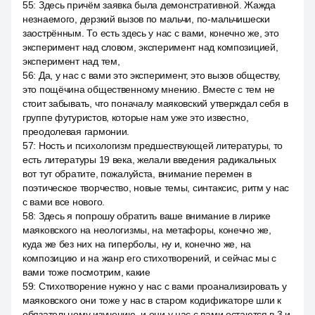
55
:
Здесь причём заявка была демонстративной. Жажда
незнаемого, дерзкий вызов по мальчи, по-мальчишески
заострённым. То есть здесь у нас с вами, конечно же, это
эксперимент над словом, эксперимент над композицией,
эксперимент над тем,
56
:
Да, у нас с вами это эксперимент, это вызов обществу,
это пощёчина общественному мнению. Вместе с тем не
стоит забывать, что поначалу маяковский утверждал себя в
группе футуристов, которые нам уже это известно,
преодолевая гармонии.
57
:
Ность и психологизм предшествующей литературы, то
есть литературы 19 века, желали введения радикальных
вот тут обратите, пожалуйста, внимание перемен в
поэтическое творчество, новые темы, синтаксис, ритм у нас
с вами все нового.
58
:
Здесь я попрошу обратить ваше внимание в лирике
маяковского на неологизмы, на метафоры, конечно же,
куда же без них на гиперболы, ну и, конечно же, на
композицию и на жанр его стихотворений, и сейчас мы с
вами тоже посмотрим, какие
59
:
Стихотворение нужно у нас с вами проанализировать у
маяковского они тоже у нас в старом кодификаторе шли к
обязательному изучению, и они у нас с вами остаются в 3 и