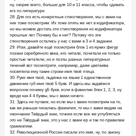
ну, скорее всего, больше для 10 и 11 класса, чтобы сдавать
егэ по литературе.
28
:
Для огэ есть конкретные стихотворения, мы с вами на
них тоже посмотрим. Их тоже опять же нет в кодификаторе,
но мы можем достать эти стихотворения из кодификатора
прошлых лет. Почему бы и нет? Потому что эти
стихотворения остались у нас с вами в 3 и 4 задании.
29
:
Итак, давайте ещё посмотрим блок 1 из ярких фигур
поэзии серебряного века, его читали, почитали не только
простые читатели, но и поэты разных литературных
течений вот посмотрите, например, даже цветаева
посвятила ему такие строки имя твоё птица.
30
:
Руке имя твоё, льдинка на языке 1 единственное
движение губ имя твоё 5 букв. И здесь мы задаёмся
вопросом почему g5 букв, если в фамилии блок 1, 2, 3, ну
вроде как 4 4 буквы, мы с вами ничего.
31
:
Здесь не путаем, но если мы с вами посмотрим на то,
как же раньше писалась фамилия, то мы с вами видим на
окончании Твёрдый знак, точнее если все же углубляться
это не Твёрдый знак, это у нас с вами ер и так по правилам
грамматики.
32
:
Революционной России писали это имя, ну, по закону