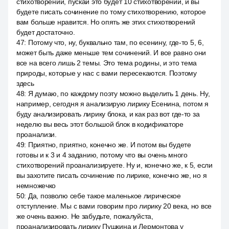
стихотворений, пускай это будет 10 стихотворений, и вы
будете писать сочинение по тому стихотворению, которое
вам больше нравится. Но опять же этих стихотворений
будет достаточно.
47
:
Потому что, ну, буквально там, по есенину, где-то 5, 6,
может быть даже меньше тем сочинений. И все равно они
все на всего лишь 2 темы. Это тема родины, и это тема
природы, которые у нас с вами пересекаются. Поэтому
здесь
48
:
Я думаю, по каждому поэту можно выделить 1 день. Ну,
например, сегодня я анализирую лирику Есенина, потом я
буду анализировать лирику блока, и как раз вот где-то за
неделю вы весь этот большой блок в кодификаторе
проанализи.
49
:
Приятно, приятно, конечно же. И потом вы будете
готовы и к 3 и 4 заданию, потому что вы очень много
стихотворений проанализируете. Ну и, конечно же, к 5, если
вы захотите писать сочинение по лирике, конечно же, но я
немножечко
50
:
Да, позволю себе такое маленькое лирическое
отступление. Мы с вами говорим про лирику 20 века, но все
же очень важно. Не забудьте, пожалуйста,
проанализировать лирику Пушкина и Лермонтова у