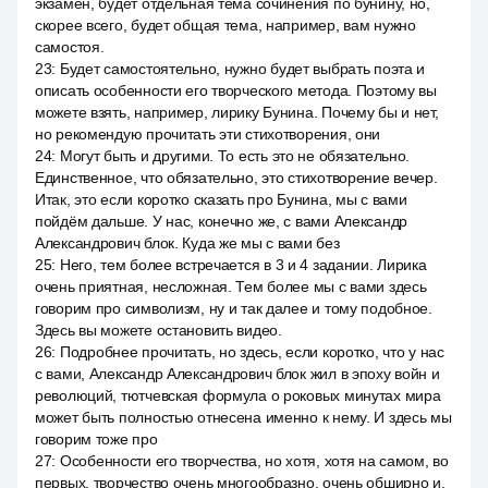
экзамен, будет отдельная тема сочинения по бунину, но,
скорее всего, будет общая тема, например, вам нужно
самостоя.
23
:
Будет самостоятельно, нужно будет выбрать поэта и
описать особенности его творческого метода. Поэтому вы
можете взять, например, лирику Бунина. Почему бы и нет,
но рекомендую прочитать эти стихотворения, они
24
:
Могут быть и другими. То есть это не обязательно.
Единственное, что обязательно, это стихотворение вечер.
Итак, это если коротко сказать про Бунина, мы с вами
пойдём дальше. У нас, конечно же, с вами Александр
Александрович блок. Куда же мы с вами без
25
:
Него, тем более встречается в 3 и 4 задании. Лирика
очень приятная, несложная. Тем более мы с вами здесь
говорим про символизм, ну и так далее и тому подобное.
Здесь вы можете остановить видео.
26
:
Подробнее прочитать, но здесь, если коротко, что у нас
с вами, Александр Александрович блок жил в эпоху войн и
революций, тютчевская формула о роковых минутах мира
может быть полностью отнесена именно к нему. И здесь мы
говорим тоже про
27
:
Особенности его творчества, но хотя, хотя на самом, во
первых, творчество очень многообразно, очень обширно и,