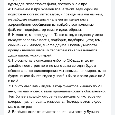
курсы для экспертов от фипи, поэтому знаю про
4
:
Сочинение и про экзамен все, а также веду курсы по
подготовке к огэ по литературе, и прежде чем мы начнём,
не забудьте подписаться на telegram канал там в
закреплённом сообщении вы найдёте все полезные
файлики, кодификатор темы и идеи, образы.
5
:
И многое, многое другое. Также каждую неделю у меня
выходят полезные посты, подборки, подборки цитат, тем,
сочинений и многое, многое другое. Поэтому милости
прошу к нашему шалашу теллеграм канал называется
Даша шарит, можно перей.
6
:
По ссылочке в описании либо по QR-коду итак, ну
давайте посмотрим кого же мы с вами сегодня будем
обозревать все стихотворения мы с вами анализировать не
будем, иначе бы это видео у нас бы было с вами даже не 2
и не 3.
7
:
Но что мы с вами видим в кодификаторе именно по 20
веку, что нам нужно с вами проанализировать обязательно.
Тем более в кодификаторе не прописаны стихотворения,
которые нужно проанализировать. Поэтому в этом видео
мы с вами раз
8
:
Берёмся какие же стихотворения нам взять у Бунина,