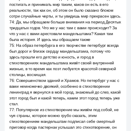
постигать и принимать мир таким, каков он есть в его
реальности, так как он, об этом он было сказано блоком
сотри случайные черты, и ты увидишь мир прекрасен здесь.
74
:
Да, мы обращаем больше внимания на период Десятых
тридцатых годов. Что же у нас там с вами происходит? За
что у нас с вами арестовали мандельштама? Какая там
была история. И здесь мы обращаем также
75
:
На образ петербурга в его творчестве петербург всегда
был дорог и близок сердцу мандельштама, потому что
здесь прошли его детство и юность, и город в
стихотворениях мандельштама живёт своей внутренней
жизнью, в то время как поэт любуется красотой северной
столицы, восхищая.
76
:
Совершенством зданий и Храмов. Но петербург у нас с
вами немножечко двоякий, особенно в стихотворении
ленинград я вернулся в мой город, знакомый до слез, какой
этот город был и какой теперь, каким этот город теперь уже
стал.
77
:
Популярное из стихотворение мы живём под собой, не
чуя страны, которое можно грубо сказать, этим
стихотворением мандельштам подписал себе смертный
приговор когда пастернак услышал это стихотворение, он