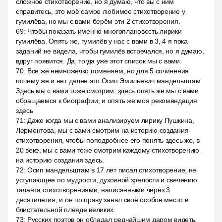
сложное стихотворение, но я думаю, что вы с ним
справитесь, это моё самое любимое стихотворение у
гумилёва, но мы с вами берём эти 2 стихотворения.
69
:
Чтобы показать именно многоплановость лирики
гумилёва. Опять же, гумилёв у нас с вами в 3, 4 я пока
заданий не видела, чтобы гумилёв встречался, но я думаю,
вдруг появится. Да, тогда уже этот список мы с вами.
70
:
Все же немножечко поменяем, но для 5 сочинения
почему же и нет далее это Осип Эмильевич мандельштам.
Здесь мы с вами тоже смотрим, здесь опять же мы с вами
обращаемся к биографии, и опять же моя рекомендация
здесь
71
:
Даже когда мы с вами анализируем лирику Пушкина,
Лермонтова, мы с вами смотрим на историю создания
стихотворения, чтобы поподробнее его понять здесь же, в
20 веке, мы с вами тоже смотрим каждому стихотворению
на историю создания здесь.
72
:
Осип мандельштам в 17 лет писал стихотворение, не
уступающее по мудрости, духовной зрелости и свечению
таланта стихотворениями, написанными через 3
десятилетия, и он по праву занял своё особое место в
блистательной плеяде великих.
73
:
Русских поэтов он обладал редчайшим даром видеть,