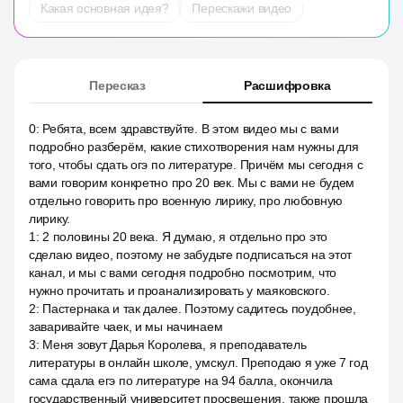
Какая основная идея?
Перескажи видео
Пересказ
Расшифровка
0
:
Ребята, всем здравствуйте. В этом видео мы с вами
подробно разберём, какие стихотворения нам нужны для
того, чтобы сдать огэ по литературе. Причём мы сегодня с
вами говорим конкретно про 20 век. Мы с вами не будем
отдельно говорить про военную лирику, про любовную
лирику.
1
:
2 половины 20 века. Я думаю, я отдельно про это
сделаю видео, поэтому не забудьте подписаться на этот
канал, и мы с вами сегодня подробно посмотрим, что
нужно прочитать и проанализировать у маяковского.
2
:
Пастернака и так далее. Поэтому садитесь поудобнее,
заваривайте чаек, и мы начинаем
3
:
Меня зовут Дарья Королева, я преподаватель
литературы в онлайн школе, умскул. Преподаю я уже 7 год
сама сдала егэ по литературе на 94 балла, окончила
государственный университет просвещения, также прошла