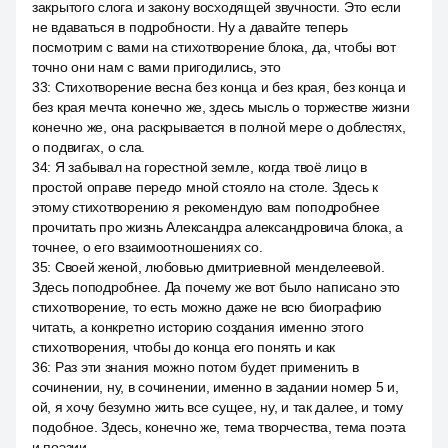
закрытого слога и закону восходящей звучности. Это если
не вдаваться в подробности. Ну а давайте теперь
посмотрим с вами на стихотворение блока, да, чтобы вот
точно они нам с вами пригодились, это
33
:
Стихотворение весна без конца и без края, без конца и
без края мечта конечно же, здесь мысль о торжестве жизни
конечно же, она раскрывается в полной мере о доблестях,
о подвигах, о сла.
34
:
Я забывал на горестной земле, когда твоё лицо в
простой оправе передо мной стояло на столе. Здесь к
этому стихотворению я рекомендую вам поподробнее
прочитать про жизнь Александра александровича блока, а
точнее, о его взаимоотношениях со.
35
:
Своей женой, любовью дмитриевной менделеевой.
Здесь поподробнее. Да почему же вот было написано это
стихотворение, то есть можно даже не всю биографию
читать, а конкретно историю создания именно этого
стихотворения, чтобы до конца его понять и как
36
:
Раз эти знания можно потом будет применить в
сочинении, ну, в сочинении, именно в задании номер 5 и,
ой, я хочу безумно жить все сущее, ну, и так далее, и тому
подобное. Здесь, конечно же, тема творчества, тема поэта
и поэзии.