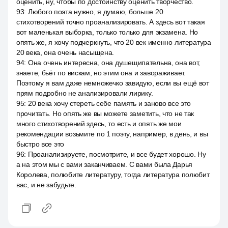
оценить, ну, чтобы по достоинству оценить творчество.
93
:
Любого поэта нужно, я думаю, больше 20
стихотворений точно проанализировать. А здесь вот такая
вот маленькая выборка, только только для экзамена. Но
опять же, я хочу подчеркнуть, что 20 век именно литература
20 века, она очень насыщена.
94
:
Она очень интересна, она душещипательна, она вот,
знаете, бьёт по вискам, но этим она и завораживает.
Поэтому я вам даже немножечко завидую, если вы ещё вот
прям подробно не анализировали лирику.
95
:
20 века хочу стереть себе память и заново все это
прочитать. Но опять же вы можете заметить, что не так
много стихотворений здесь, то есть и опять же мои
рекомендации возьмите по 1 поэту, например, в день, и вы
быстро все это
96
:
Проанализируете, посмотрите, и все будет хорошо. Ну
а на этом мы с вами заканчиваем. С вами была Дарья
Королева, полюбите литературу, тогда литература полюбит
вас, и не забудьте.