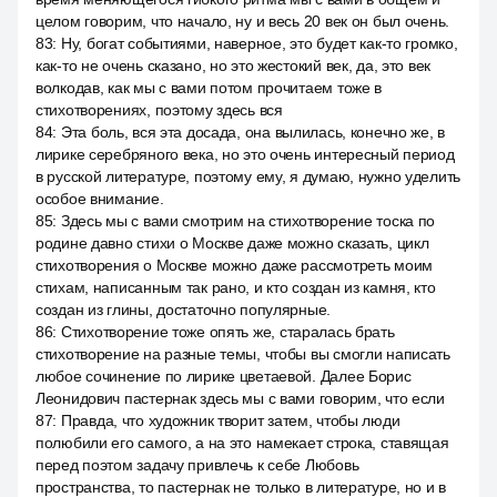
целом говорим, что начало, ну и весь 20 век он был очень.
83
:
Ну, богат событиями, наверное, это будет как-то громко,
как-то не очень сказано, но это жестокий век, да, это век
волкодав, как мы с вами потом прочитаем тоже в
стихотворениях, поэтому здесь вся
84
:
Эта боль, вся эта досада, она вылилась, конечно же, в
лирике серебряного века, но это очень интересный период
в русской литературе, поэтому ему, я думаю, нужно уделить
особое внимание.
85
:
Здесь мы с вами смотрим на стихотворение тоска по
родине давно стихи о Москве даже можно сказать, цикл
стихотворения о Москве можно даже рассмотреть моим
стихам, написанным так рано, и кто создан из камня, кто
создан из глины, достаточно популярные.
86
:
Стихотворение тоже опять же, старалась брать
стихотворение на разные темы, чтобы вы смогли написать
любое сочинение по лирике цветаевой. Далее Борис
Леонидович пастернак здесь мы с вами говорим, что если
87
:
Правда, что художник творит затем, чтобы люди
полюбили его самого, а на это намекает строка, ставящая
перед поэтом задачу привлечь к себе Любовь
пространства, то пастернак не только в литературе, но и в