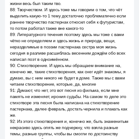
жизни весь был таким тво.
88
:
Творчеством. И здесь тоже мы говорим о том, что чёт
выделить какую-то 1 тему достаточно проблематично если
раннее творчество пастернак относил себя к футуристам,
то потом работал также вне какого-то
89
:
Литературного течения поэтому здесь мы тоже с вами
чётко не определяем и здесь жизнь и природа, вещи,
неразделимые в поэзии пастернака сестра моя жизнь
сегодня в разливе расшиблась весенним дождём обо всех
написал поэт в одноимённом.
90
:
Стихотворение. И здесь мы обращаем внимание на,
конечно же, такие стихотворения, как снег идёт знакомы, я
думаю, вы с ним никого не будет в доме. Также мы с вами
читаем стихотворение, которые, да, многие
91
:
Думают, что нет, это вот песня из фильма, если мне
память не изменяет, ирония судьбы. На самом то деле это
стихотворе эта песня была написана на стихотворение
пастернака, далее февраль, достать чернила и плакать как
же.
92
:
Из этого стихотворения и, конечно же, быть знаменитым
некрасиво здесь опять же подчеркну, что взяла разные
темы, разные группы, чтобы вы смогли по достоинству