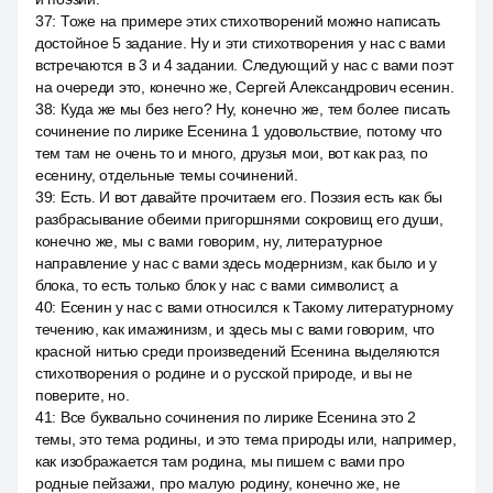
37
:
Тоже на примере этих стихотворений можно написать
достойное 5 задание. Ну и эти стихотворения у нас с вами
встречаются в 3 и 4 задании. Следующий у нас с вами поэт
на очереди это, конечно же, Сергей Александрович есенин.
38
:
Куда же мы без него? Ну, конечно же, тем более писать
сочинение по лирике Есенина 1 удовольствие, потому что
тем там не очень то и много, друзья мои, вот как раз, по
есенину, отдельные темы сочинений.
39
:
Есть. И вот давайте прочитаем его. Поэзия есть как бы
разбрасывание обеими пригоршнями сокровищ его души,
конечно же, мы с вами говорим, ну, литературное
направление у нас с вами здесь модернизм, как было и у
блока, то есть только блок у нас с вами символист, а
40
:
Есенин у нас с вами относился к Такому литературному
течению, как имажинизм, и здесь мы с вами говорим, что
красной нитью среди произведений Есенина выделяются
стихотворения о родине и о русской природе, и вы не
поверите, но.
41
:
Все буквально сочинения по лирике Есенина это 2
темы, это тема родины, и это тема природы или, например,
как изображается там родина, мы пишем с вами про
родные пейзажи, про малую родину, конечно же, не