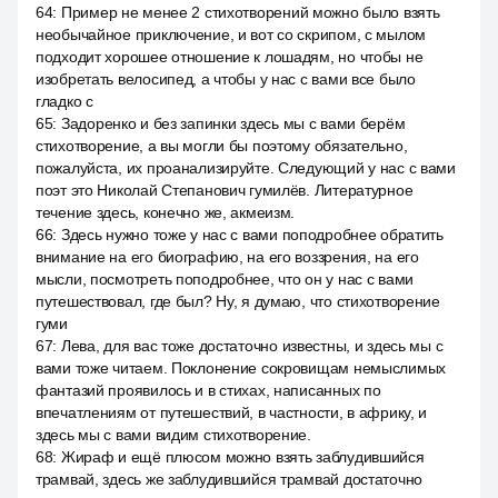
64
:
Пример не менее 2 стихотворений можно было взять
необычайное приключение, и вот со скрипом, с мылом
подходит хорошее отношение к лошадям, но чтобы не
изобретать велосипед, а чтобы у нас с вами все было
гладко с
65
:
Задоренко и без запинки здесь мы с вами берём
стихотворение, а вы могли бы поэтому обязательно,
пожалуйста, их проанализируйте. Следующий у нас с вами
поэт это Николай Степанович гумилёв. Литературное
течение здесь, конечно же, акмеизм.
66
:
Здесь нужно тоже у нас с вами поподробнее обратить
внимание на его биографию, на его воззрения, на его
мысли, посмотреть поподробнее, что он у нас с вами
путешествовал, где был? Ну, я думаю, что стихотворение
гуми
67
:
Лева, для вас тоже достаточно известны, и здесь мы с
вами тоже читаем. Поклонение сокровищам немыслимых
фантазий проявилось и в стихах, написанных по
впечатлениям от путешествий, в частности, в африку, и
здесь мы с вами видим стихотворение.
68
:
Жираф и ещё плюсом можно взять заблудившийся
трамвай, здесь же заблудившийся трамвай достаточно