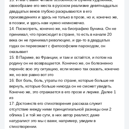
своеобразие его места в русском реализме девятнадцатых
двадцатых веков глубоко раскрываются в его
произведениях и здесь не только в прозе, но и, конечно же,
в поэзии, и здесь нам нужно немножечко.
14
:
Посмотреть, конечно же, на биографию Бунина. Он не
принимал, что происходит в стране, то есть в начале 20
века он не принимал революцию, и где-то в двадцатых
годах он переезжает с философским пароходом, он
оказывает
15
:
В Париже, во Франции, и там и остаётся, и потом на
родину он не возвращается. Конечно же, он болезненно
перенёс всю эту ситуацию, если можно так сказать, конечно
же, но все равно вот это
16
:
Вот боль, боль, утраты по стране, которые больше не
вернуть, которые больше никогда он не сможет увидеть.
Конечно же, это отражается в его прозе и лирике. Далее 1
из
17
:
Достоинств его стихотворения рассказа служит
отсутствие между ними принципиальной разницы они 2
облика 1 и той же сути, в них автор реалист, даже
натуралист это мы с вами, например, увидим в
стихотворении.