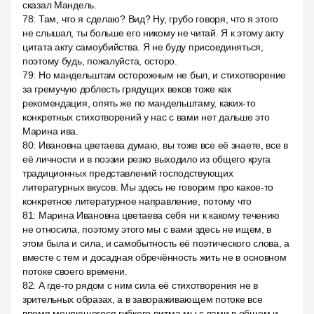
сказал Мандель.
78
:
Там, что я сделаю? Вид? Ну, грубо говоря, что я этого
не слышал, ты больше его никому не читай. Я к этому акту
цитата акту самоубийства. Я не буду присоединяться,
поэтому будь, пожалуйста, осторо.
79
:
Но мандельштам осторожным не был, и стихотворение
за гремучую доблесть грядущих веков тоже как
рекомендация, опять же по мандельштаму, каких-то
конкретных стихотворений у нас с вами нет дальше это
Марина ива.
80
:
Ивановна цветаева думаю, вы тоже все её знаете, все в
её личности и в поэзии резко выходило из общего круга
традиционных представлений господствующих
литературных вкусов. Мы здесь не говорим про какое-то
конкретное литературное направление, потому что
81
:
Марина Ивановна цветаева себя ни к какому течению
не относила, поэтому этого мы с вами здесь не ищем, в
этом была и сила, и самобытность её поэтического слова, а
вместе с тем и досадная обречённость жить не в основном
потоке своего времени.
82
:
А где-то рядом с ним сила её стихотворения не в
зрительных образах, а в завораживающем потоке все
время меняющегося гибкого ритма мы с вами в общем и