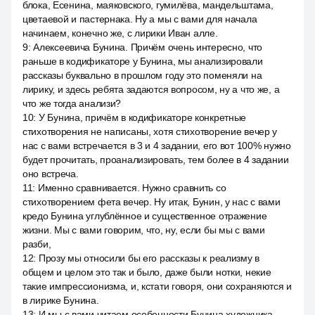
блока, Есенина, маяковского, гумилёва, мандельштама,
цветаевой и пастернака. Ну а мы с вами для начала
начинаем, конечно же, с лирики Иван алле.
9
:
Алексеевича Бунина. Причём очень интересно, что
раньше в кодификаторе у Бунина, мы анализировали
рассказы буквально в прошлом году это поменяли на
лирику, и здесь ребята задаются вопросом, ну а что же, а
что же тогда анализи?
10
:
У Бунина, причём в кодификаторе конкретные
стихотворения не написаны, хотя стихотворение вечер у
нас с вами встречается в 3 и 4 задании, его вот 100% нужно
будет прочитать, проанализировать, тем более в 4 задании
оно встреча.
11
:
Именно сравнивается. Нужно сравнить со
стихотворением фета вечер. Ну итак, Бунин, у нас с вами
кредо Бунина углублённое и существенное отражение
жизни. Мы с вами говорим, что, ну, если бы мы с вами
разби,
12
:
Прозу мы относили бы его рассказы к реализму в
общем и целом это так и было, даже были нотки, некие
такие импрессионизма, и, кстати говоря, они сохраняются и
в лирике Бунина.
13
:
И мы с вами читаем особенности Бунина художника,