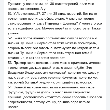
Пушкина, у нас с вами, ой, 30 стихотворений, если мне
память не изменяет. А у
51
:
У Лермонтова 27, 27 или 28 стихотворений. Вот их то
точно нужно прочитать обязательно. А какие конкретно
стихотворения читать у Пушкина и Есенина? У меня это все
есть в кодификаторе. Можете перейти и посмотреть. Также
у меня.
52
:
Были посты именно по тематическому разнообразию
лирики Пушкина и Лермонтова тоже можете посмотреть,
сохранить себе обязательно, потому что по каждой из тем
лирики Пушкина и Лермонтова есть отдельная тема 5
сочинения, и как раз в том посте есть
53
:
Пример какие стихотворения можно применить именно
к этим темам дальше давайте мы с вами пойдём. Это
Владимир Владимирович маяковский, конечно же, здесь у
нас с вами литературное течение, футуризм, конечно же,
как всякий большой художник, он пришёл в искусство.
54
:
Заявкой на новое мы с вами вспоминаем, что такое
футуризм, футуризм долой. У нас с вами творчество
Пушкина, достоевского и толстого нужно сбросить с корабля
современности, потому что, ну, пришла пора чего-то
нового.