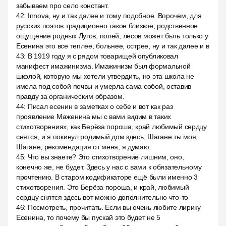
забываем про село констант.
42
:
Innova, ну и так далее и тому подобное. Впрочем, для
русских поэтов традиционно такое близкое, родственное
ощущение родных Лугов, полей, лесов может быть только у
Есенина это все теплее, больнее, острее, ну и так далее и в
43
:
В 1919 году я с рядом товарищей опубликовал
манифест имажинизма. Имажинизм был формальной
школой, которую мы хотели утвердить, но эта школа не
имела под собой почвы и умерла сама собой, оставив
правду за органическим образом.
44
:
Писал есенин в заметках о себе и вот как раз
проявление Маженина мы с вами видим в таких
стихотворениях, как Берёза пороша, край любимый сердцу
снятся, и я покинул родимый дом здесь, Шагане ты моя,
Шагане, рекомендация от меня, я думаю.
45
:
Что вы знаете? Это стихотворение лишним, оно,
конечно же, не будет. Здесь у нас с вами к обязательному
прочтению. В старом кодификаторе ещё были именно 3
стихотворения. Это Берёза пороша, и край, любимый
сердцу снятся здесь вот можно дополнительно что-то
46
:
Посмотреть, прочитать. Если вы очень любите лирику
Есенина, то почему бы пускай это будет не 5