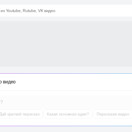
 из Youtube, Rutube, VK видео
о видео
т?
Дай краткий пересказ
Какая основная идея?
Перескажи видео