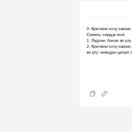
0
:
Крючком хочу хамам,
Севиль, сердце моё.
1
:
Ладони, банан во рту
2
:
Крючком хочу хамам,
во рту, чемодан целую 