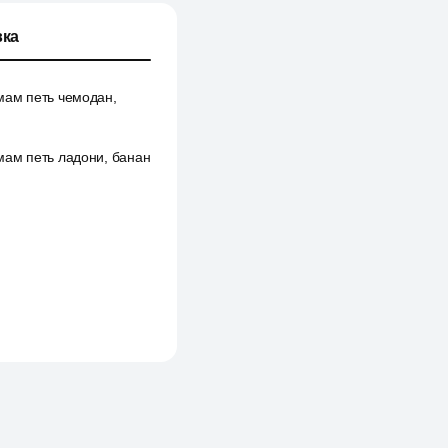
ка
мам петь чемодан,
мам петь ладони, банан