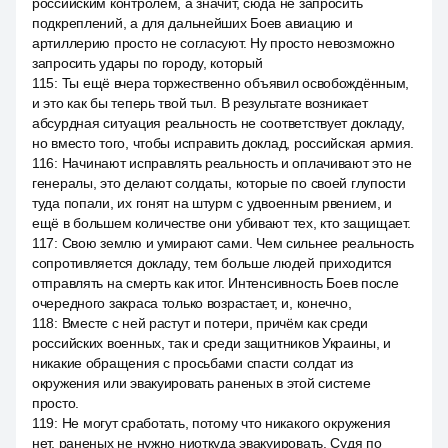
российским контролем, а значит, сюда не запросить
подкреплений, а для дальнейших Боев авиацию и
артиллерию просто не согласуют. Ну просто невозможно
запросить удары по городу, который
115
:
Ты ещё вчера торжественно объявил освобождённым,
и это как бы теперь твой тыл. В результате возникает
абсурдная ситуация реальность не соответствует докладу,
но вместо того, чтобы исправить доклад, российская армия.
116
:
Начинают исправлять реальность и оплачивают это не
генералы, это делают солдаты, которые по своей глупости
туда попали, их гонят на штурм с удвоенным рвением, и
ещё в большем количестве они убивают тех, кто защищает.
117
:
Свою землю и умирают сами. Чем сильнее реальность
сопротивляется докладу, тем больше людей приходится
отправлять на смерть как итог. Интенсивность Боев после
очередного закраса только возрастает, и, конечно,
118
:
Вместе с ней растут и потери, причём как среди
российских военных, так и среди защитников Украины, и
никакие обращения с просьбами спасти солдат из
окружения или эвакуировать раненых в этой системе
просто.
119
:
Не могут сработать, потому что никакого окружения
нет, раненых не нужно ниоткуда эвакуировать. Судя по