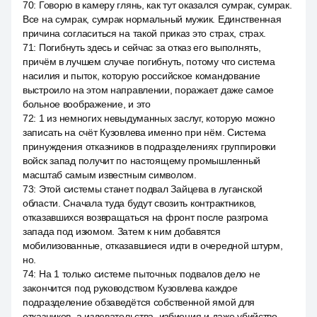
70
:
Говорю в камеру глянь, как тут оказался сумрак, сумрак.
Все на сумрак, сумрак нормальный мужик. Единственная
причина согласиться на такой приказ это страх, страх.
71
:
Погибнуть здесь и сейчас за отказ его выполнять,
причём в лучшем случае погибнуть, потому что система
насилия и пыток, которую российское командование
выстроило на этом направлении, поражает даже самое
больное воображение, и это
72
:
1 из немногих невыдуманных заслуг, которую можно
записать на счёт Кузовлева именно при нём. Система
принуждения отказников в подразделениях группировки
войск запад получит по настоящему промышленный
масштаб самым известным символом.
73
:
Этой системы станет подвал Зайцева в луганской
области. Сначала туда будут свозить контрактников,
отказавшихся возвращаться на фронт после разгрома
запада под изюмом. Затем к ним добавятся
мобилизованные, отказавшиеся идти в очередной штурм,
но.
74
:
На 1 только системе пыточных подвалов дело не
закончится под руководством Кузовлева каждое
подразделение обзаведётся собственной ямой для
отказников, а издевательства, избиения и даже убийство