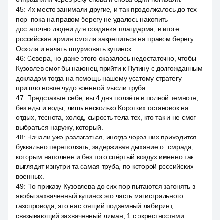
45
:
Их место занимали другие, и так продолжалось до тех
пор, пока на правом берегу не удалось накопить
достаточно людей для создания плацдарма, в итоге
российская армия смогла закрепиться на правом берегу
Оскола и начать штурмовать купинск.
46
:
Севера, но даже этого оказалось недостаточно, чтобы
Кузовлев смог бы наконец прийти к Путину с долгожданным
докладом тогда на помощь нашему усатому стратегу
пришло новое чудо военной мысли труба.
47
:
Представьте себе, вы 4 дня ползёте в полной темноте,
без еды и воды, лишь несколько Коротких остановок на
отдых, теснота, холод, сырость тела тех, кто так и не смог
выбраться наружу, который.
48
:
Начали уже разлагаться, иногда через них приходится
буквально переползать, задерживая дыхание от смрада,
которым наполнен и без того спёртый воздух именно так
выглядит изнутри та самая труба, по которой российских
военных.
49
:
По приказу Кузовлева до сих пор пытаются загонять в
якобы захваченный купинск это часть магистрального
газопровода, это настоящий подземный лабиринт,
связывающий захваченный лиман, 1 с окрестностями