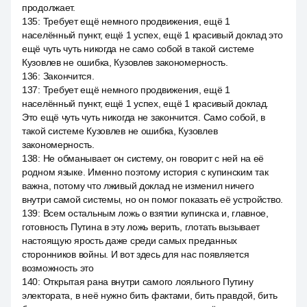
продолжает.
135
:
Требует ещё немного продвижения, ещё 1
населённый пункт, ещё 1 успех, ещё 1 красивый доклад это
ещё чуть чуть никогда не само собой в такой системе
Кузовлев не ошибка, Кузовлев закономерность.
136
:
Закончится.
137
:
Требует ещё немного продвижения, ещё 1
населённый пункт, ещё 1 успех, ещё 1 красивый доклад.
Это ещё чуть чуть никогда не закончится. Само собой, в
такой системе Кузовлев не ошибка, Кузовлев
закономерность.
138
:
Не обманывает он систему, он говорит с ней на её
родном языке. Именно поэтому история с купинским так
важна, потому что лживый доклад не изменил ничего
внутри самой системы, но он помог показать её устройство.
139
:
Всем остальным ложь о взятии купинска и, главное,
готовность Путина в эту ложь верить, глотать вызывает
настоящую ярость даже среди самых преданных
сторонников войны. И вот здесь для нас появляется
возможность это
140
:
Открытая рана внутри самого лояльного Путину
электората, в неё нужно бить фактами, бить правдой, бить