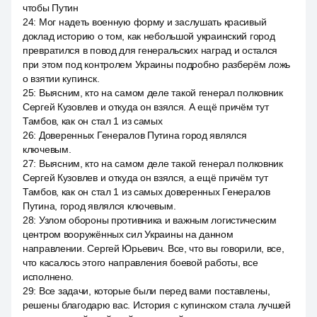
чтобы Путин
24
:
Мог надеть военную форму и заслушать красивый
доклад историю о том, как небольшой украинский город
превратился в повод для генеральских наград и остался
при этом под контролем Украины подробно разберём ложь
о взятии купинск.
25
:
Выясним, кто на самом деле такой генерал полковник
Сергей Кузовлев и откуда он взялся. А ещё причём тут
Тамбов, как он стал 1 из самых
26
:
Доверенных Генералов Путина город являлся
ключевым.
27
:
Выясним, кто на самом деле такой генерал полковник
Сергей Кузовлев и откуда он взялся, а ещё причём тут
Тамбов, как он стал 1 из самых доверенных Генералов
Путина, город являлся ключевым.
28
:
Узлом обороны противника и важным логистическим
центром вооружённых сил Украины на данном
направлении. Сергей Юрьевич. Все, что вы говорили, все,
что касалось этого направления боевой работы, все
исполнено.
29
:
Все задачи, которые были перед вами поставлены,
решены благодарю вас. История с купинском стала лучшей