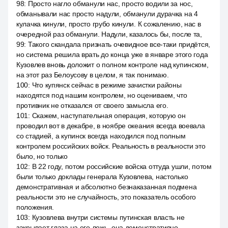
98
:
Просто нагло обманули нас, просто водили за нос,
обманывали нас просто надули, обманули дурачка на 4
кулачка кинули, просто грубо кинули. К сожалению, нас в
очередной раз обманули. Надули, казалось бы, после та,
99
:
Такого скандала признать очевидное все-таки придётся,
но система решила врать до конца уже в январе этого года
Кузовлев вновь доложит о полном контроле над купинском,
на этот раз Белоусову в целом, я так понимаю.
100
:
Что купянск сейчас в режиме зачистки районы
находятся под нашим контролем, но оцениваем, что
противник не отказался от своего замысла его.
101
:
Скажем, наступательная операция, которую он
проводил вот в декабре, в ноябре океания всегда воевала
со стадией, а купинск всегда находился под полным
контролем российских войск. Реальность в реальности это
было, но только
102
:
В 22 году, потом российские войска оттуда ушли, потом
были только доклады генерала Кузовлева, настолько
демонстративная и абсолютно безнаказанная подмена
реальности это не случайность, это показатель особого
положения.
103
:
Кузовлева внутри системы путинская власть не
закрывает глаза на его ложь, она демонстративно