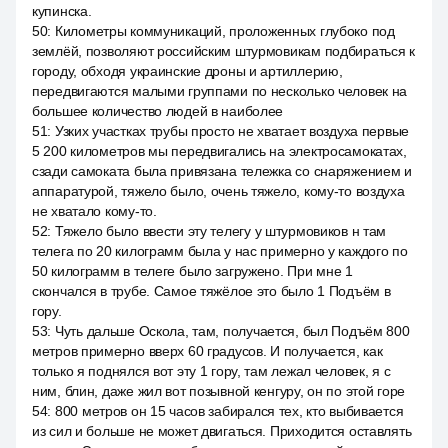
купинска.
50
:
Километры коммуникаций, проложенных глубоко под
землёй, позволяют российским штурмовикам подбираться к
городу, обходя украинские дроны и артиллерию,
передвигаются малыми группами по несколько человек на
большее количество людей в наиболее
51
:
Узких участках трубы просто не хватает воздуха первые
5 200 километров мы передвигались на электросамокатах,
сзади самоката была привязана тележка со снаряжением и
аппаратурой, тяжело было, очень тяжело, кому-то воздуха
не хватало кому-то.
52
:
Тяжело было ввести эту телегу у штурмовиков н там
телега по 20 килограмм была у нас примерно у каждого по
50 килограмм в телеге было загружено. При мне 1
скончался в трубе. Самое тяжёлое это было 1 Подъём в
гору.
53
:
Чуть дальше Оскола, там, получается, был Подъём 800
метров примерно вверх 60 градусов. И получается, как
только я поднялся вот эту 1 гору, там лежал человек, я с
ним, блин, даже жил вот позывной кенгуру, он по этой горе
54
:
800 метров он 15 часов забирался тех, кто выбивается
из сил и больше не может двигаться. Приходится оставлять