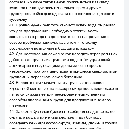
составов, но даже такой ценой приблизиться к захвату
купинска не получилось в это самое время другие
группировки войск докладывали о продвижениях, а значит,
кузовлеву.
41
:
Срочно нужен был хоть какой-то успех тогда он решил,
что для продвижения необходимо отвлечь часть
защитников города на дополнительное направление с
севера проблема заключалась в том, что между
российскими позициями и будущим плацдарм
42
:
Для наступления лежал оскол наводить переправы или
действовать крупными группами под огнём украинской
артиллерии и вездесущими дронами было просто
невозможно, поэтому действовать пришлось сверхмалыми
группами и пересекать оскол буквально.
43
:
Вплавь в такие моменты эти группы становились
идеальной мишенью, но высокую смертность никто даже не
пытался снижать её компенсировали единственным
способом числом таких групп для продвижения темпов
просачива.
44
:
За оскол Кузовлев буквально собирал солдат со всего
округа, а когда и их не хватало, взял пару бригад у
соседнего ленинградского округа, взаймы, двойки и тройки
отправляли через реку снова и снова одни погибали.