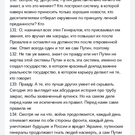
знает, а что это меняет? Кто построил систему, в которой
наверх можно приносить только хорошие новости, кто
десятилетиями отбирал окружение по принципу личной
преданности? Кто
131
:
О, назначал всех этих Генералов, кто присваивал им
звания, кто вручал им награды, кто повышал их после
Провалов и оставлял на должностях после откровенной
лжи. Ответ всегда один и тот же сам Путин, поэтому.
132
:
Не так уж важно, знает он правду или нет Путин не
жертва этой системы Путин и есть эта система, именно он
создал государство, в котором красивый доклад важнее
реальности государство, в котором карьеру делают не те,
кто говорит.
133
:
Правду. А те, кто лучше других умеет её скрывать.
Сегодня это выглядит как абсурдная история про трубу
закрас, якобы захваченный купинск. Но на самом деле
перед нами не исключение из правил. Перед нами сами
правила не
134
:
Смотря ни на что, война продолжается, каждый день
отнимает жизни по обе стороны фронта, каждый день
уничтожает будущее и России и вредит Украине, путинские
генералы продолжают гнать людей насмерть, а сам Путин