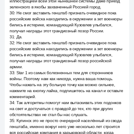
иллюстрацией всей этой нынешней системы даже приезд
зеленского в якобы захваченный Россией город.
30
:
Не смог заставить генштаб признать очевидное пока
российские войска находились в окружении а зет военкоры
бились в истерике, командующий Кузовлев улыбался,
получал награды этот грандиозный позор России.
31
:
Да.
32
:
Не смог заставить генштаб признать очевидное пока
российские войска находились в окружении а зет военкоры
бились в истерике, командующий Кузовлев улыбался,
получал награды этот грандиозный позор российской
армии.
33
:
Star 1 из самых болезненных тем для сторонников
войны. Поэтому нам как никогда, нужна ваша помощь.
Чтобы нажать на эту больную точку как можно сильнее,
нажмите на кнопку лайка, подпишитесь на канал и оставьте
комментарий.
34
:
Так алгоритмы помогут нам вытаскивать этих подонков
на свет и достучаться с правдой до тех, кто при других
обстоятельствах не стал бы нас слушать.
35
:
Купинск это не просто очередной населённый из свода
генштаба, именно вокруг него уже несколько лет строится
вся российская компания в харьковской области, когда