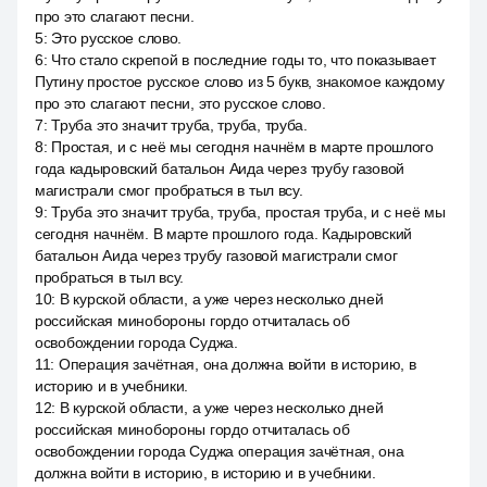
про это слагают песни.
5
:
Это русское слово.
6
:
Что стало скрепой в последние годы то, что показывает
Путину простое русское слово из 5 букв, знакомое каждому
про это слагают песни, это русское слово.
7
:
Труба это значит труба, труба, труба.
8
:
Простая, и с неё мы сегодня начнём в марте прошлого
года кадыровский батальон Аида через трубу газовой
магистрали смог пробраться в тыл всу.
9
:
Труба это значит труба, труба, простая труба, и с неё мы
сегодня начнём. В марте прошлого года. Кадыровский
батальон Аида через трубу газовой магистрали смог
пробраться в тыл всу.
10
:
В курской области, а уже через несколько дней
российская минобороны гордо отчиталась об
освобождении города Суджа.
11
:
Операция зачётная, она должна войти в историю, в
историю и в учебники.
12
:
В курской области, а уже через несколько дней
российская минобороны гордо отчиталась об
освобождении города Суджа операция зачётная, она
должна войти в историю, в историю и в учебники.