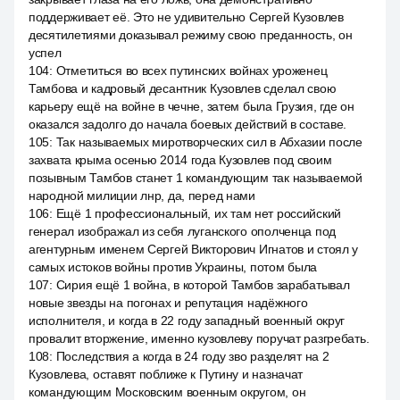
поддерживает её. Это не удивительно Сергей Кузовлев
десятилетиями доказывал режиму свою преданность, он
успел
104
:
Отметиться во всех путинских войнах уроженец
Тамбова и кадровый десантник Кузовлев сделал свою
карьеру ещё на войне в чечне, затем была Грузия, где он
оказался задолго до начала боевых действий в составе.
105
:
Так называемых миротворческих сил в Абхазии после
захвата крыма осенью 2014 года Кузовлев под своим
позывным Тамбов станет 1 командующим так называемой
народной милиции лнр, да, перед нами
106
:
Ещё 1 профессиональный, их там нет российский
генерал изображал из себя луганского ополченца под
агентурным именем Сергей Викторович Игнатов и стоял у
самых истоков войны против Украины, потом была
107
:
Сирия ещё 1 война, в которой Тамбов зарабатывал
новые звезды на погонах и репутация надёжного
исполнителя, и когда в 22 году западный военный округ
провалит вторжение, именно кузовлеву поручат разгребать.
108
:
Последствия а когда в 24 году зво разделят на 2
Кузовлева, оставят поближе к Путину и назначат
командующим Московским военным округом, он