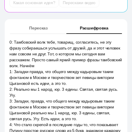
Какая основная идея?
Перескажи видео
Пересказ
Расшифровка
0
:
Тамбовский волк тебе, товарищ, согласитесь, не эту
фразу собираешься услышать от друзей, да и этот человек
нам совсем не друг. Тот, о котором мы сегодня вам
расскажем. Просто самый яркий пример фразы тамбовский
волк. Начнём
1
:
Загадки правда, что общего между кадыровым таким
фонтаном в Москве и творчеством зет певицы виктории
Цыгановой есть идеи, а это то.
2
:
Реально мы 1 народ, юр. 3 едины. Святая, святая русь.
Угу.
3
:
Загадки, правда, что общего между кадыровым таким
фонтаном в Москве и творчеством зет певицы виктории
Цыгановой реально мы 1 народ, юр. 3 едины, святая,
святая русь. Угу. Есть идеи, а это то.
4
:
Что стало скрепой в последние годы то, что показывает
Путину простое русское слово из 5 букв, знакомое каждому