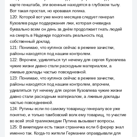
карте генштаба, эти военные находятся в глубоком тылу.
Вот такая простая, но кровавая логика.
120
:
Которой вот уже много месяцев следует генерал
Кузовлев ради поддержания лжи, которая очевидна
буквально всем он день за днём продолжает гнать людей
на смерть в Надежде подогнать реальность под
собственный доклад.
121
:
Понимаю, что купянск сейчас в режиме зачистки,
районы находятся под нашим контролем.
122
:
Впрочем, удивляться тут нечему для сергея Кузовлева
чужие жизни давно стали расходным материалом, а
лживые доклады частью повседневной.
123
:
Понимаю, что купянск сейчас в режиме зачистки,
районы находятся под нашим контролем, впрочем,
удивляться тут нечему для сергея Кузовлева чужие жизни
давно стали расходным материалом, а лживые доклады
частью повседневной.
124
:
Рутины если по самому товарищу генералу все уже
понятно, и только тамбовский волк ему товарищ, то участие
во всей этой трагикомедии Путина вызывает вопросы.
125
:
В википедии есть такая страничка если б фюрер знал
именно так. Когда-то жители Германии оправдывали для