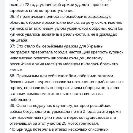
осенью 22 года украинской армии удалось провести
стремительное контрнаступление.
36
:
И практически полностью освободить харьковскую
область, отбросив российские войска за реку оскол, именно
купинск стал ключевым узлом украинской обороны, если бы
купинск удалось захватить в реальности, а не в докладах
генштаба.
37
:
Это стало бы серьёзным ударом для Украины
география превратила город в настоящую крепость купинск
невозможно охватить широким кольцом, поэтому
российская армия месяц за месяцем пыталась брать его
самым.
38
:
Привычным для себя способом лобовыми атаками
бесконечные штурмы позволили постепенно приблизиться к
городу, но значительно прорвать силы обороны не вышло
главным символом этих попыток стала синьковка
небольшое.
39
:
Село на подступах к купянску, которое российские
войска безуспешно штурмовали почти 2 года, за это время
сам населённый пункт просто перестал существовать, а
отвечавшая за этот участок 25 мотострелковая.
40
:
Бригада потеряла в атаках несколько списочных