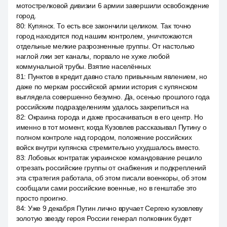
мотострелковой дивизии 6 армии завершили освобождение
город.
80
:
Купянск. То есть все закончили целиком. Так точно
город находится под нашим контролем, уничтожаются
отдельные мелкие разрозненные группы. От настолько
наглой лжи зет каналы, порвало не хуже любой
коммунальной трубы. Взятие населённых
81
:
Пунктов в кредит давно стало привычным явлением, но
даже по меркам российской армии история с купянском
выглядела совершенно безумно. Да, осенью прошлого года
российским подразделениям удалось закрепиться на
82
:
Окраина города и даже просачиваться в его центр. Но
именно в тот момент, когда Кузовлев рассказывал Путину о
полном контроле над городом, положение российских
войск внутри купянска стремительно ухудшалось вместо.
83
:
Лобовых контратак украинское командование решило
отрезать российские группы от снабжения и подкреплений
эта стратегия работала, об этом писали военкоры, об этом
сообщали сами российские военные, но в генштабе это
просто проигно.
84
:
Уже 9 декабря Путин лично вручает Сергею кузовлеву
золотую звезду героя России генерал полковник будет