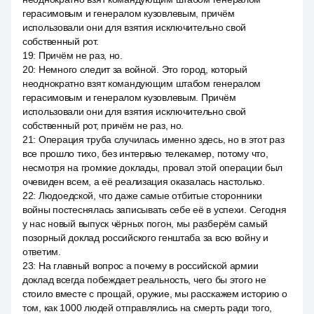
герасимовым и генералом кузовлевым, причём
использовали они для взятия исключительно свой
собственный рот.
19
:
Причём не раз, но.
20
:
Немного следит за войной. Это город, который
неоднократно взят командующим штабом генералом
герасимовым и генералом кузовлевым. Причём
использовали они для взятия исключительно свой
собственный рот, причём не раз, но.
21
:
Операция труба случилась именно здесь, но в этот раз
все прошло тихо, без интервью телекамер, потому что,
несмотря на громкие доклады, провал этой операции был
очевиден всем, а её реализация оказалась настолько.
22
:
Людоедской, что даже самые отбитые сторонники
войны постеснялась записывать себе её в успехи. Сегодня
у нас новый выпуск чёрных погон, мы разберём самый
позорный доклад российского генштаба за всю войну и
ответим.
23
:
На главный вопрос а почему в российской армии
доклад всегда побеждает реальность, чего бы этого не
стоило вместе с прощай, оружие, мы расскажем историю о
том, как 1000 людей отправлялись на смерть ради того,