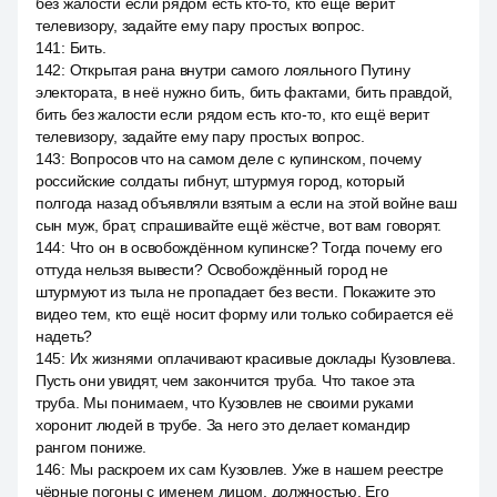
без жалости если рядом есть кто-то, кто ещё верит
телевизору, задайте ему пару простых вопрос.
141
:
Бить.
142
:
Открытая рана внутри самого лояльного Путину
электората, в неё нужно бить, бить фактами, бить правдой,
бить без жалости если рядом есть кто-то, кто ещё верит
телевизору, задайте ему пару простых вопрос.
143
:
Вопросов что на самом деле с купинском, почему
российские солдаты гибнут, штурмуя город, который
полгода назад объявляли взятым а если на этой войне ваш
сын муж, брат, спрашивайте ещё жёстче, вот вам говорят.
144
:
Что он в освобождённом купинске? Тогда почему его
оттуда нельзя вывести? Освобождённый город не
штурмуют из тыла не пропадает без вести. Покажите это
видео тем, кто ещё носит форму или только собирается её
надеть?
145
:
Их жизнями оплачивают красивые доклады Кузовлева.
Пусть они увидят, чем закончится труба. Что такое эта
труба. Мы понимаем, что Кузовлев не своими руками
хоронит людей в трубе. За него это делает командир
рангом пониже.
146
:
Мы раскроем их сам Кузовлев. Уже в нашем реестре
чёрные погоны с именем лицом, должностью. Его