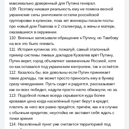
максимально доверенный для Путина генерал.
109
:
Поэтому никакая реальность ему не помеха весной
украинские силы уничтожили остатки российской
группировки в купинске, пока зет военкоры писали посты
про новый дом Павлова и 2 сталинград, а жены и матери,
оказавшиеся в окружении.
110
:
Военных записывали обращение к Путину, но Тамбову
на все это было плевать.
111
:
История купинска это, пожалуй, самый эталонный
пример системы лживых докладов Кузовлев врёт Путину,
Путин верит, город объявляют захваченным Россией, хотя
он как оставался под украинским контролем, так и остаётся.
112
:
Казалось бы, все довольны если Путин принимает
такие доклады, так может просто приносить ему в бункер
сразу чемоданами. Пусть сидит и радуется, рассказывает
как он всех победил, надули просто нагло обманули, но за.
113
:
Подобной ложью всегда скрывается куда более
кровавая цена когда населённый пункт берут в кредит,
платить за него все равно придётся, причём, как и в случае
с обычным кредитом, неустойка не заставит себя ждать с
точки зрения
114
:
Населённый пункт уже считается территорией под