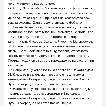
могу не спросить вас вот о чем.
92
:
Назад Зеленский якобы снял видео на фоне стеллы
города купянска, но многие сразу по разным признакам
увидели, что это фейк, и приводят доказательства свои
доказательства. Если это действительно фейк, то
93
:
Как же Зеленский мог решиться вот на подлог такого
масштаба в столь ответственный момент, я не знаю, я за
этим не слежу, он же артист и артист, в принципе,
талантливый. Я говорю без всякой иронии. Мы знаем это.
94
:
По его фильмам ещё в прежние времена, поэтому
здесь ничего необычного нет. Ну, говорят, что stella то
совсем сейчас по другому выглядит, но дело не в этом.
Стелла находится от самого города где-то на расстоянии
километра.
95
:
Например ну чего стоять на пороге то? Заходи в дом.
96
:
Кузовлев в одночасье превратился в 1 из самых
ненавидимых Генералов, среди сторонников войны, а
Путин в очередной раз стал посмешищем.
97
:
Например ну чего стоять на пороге то заходи в дом.
Кузовлев в одночасье превратился в 1 из самых
ненавидимых Генералов, среди сторонников войны, а
Путин в очередной раз стал посмешищем.