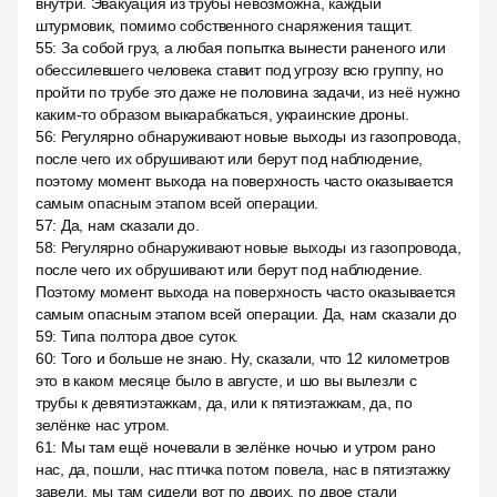
внутри. Эвакуация из трубы невозможна, каждый
штурмовик, помимо собственного снаряжения тащит.
55
:
За собой груз, а любая попытка вынести раненого или
обессилевшего человека ставит под угрозу всю группу, но
пройти по трубе это даже не половина задачи, из неё нужно
каким-то образом выкарабкаться, украинские дроны.
56
:
Регулярно обнаруживают новые выходы из газопровода,
после чего их обрушивают или берут под наблюдение,
поэтому момент выхода на поверхность часто оказывается
самым опасным этапом всей операции.
57
:
Да, нам сказали до.
58
:
Регулярно обнаруживают новые выходы из газопровода,
после чего их обрушивают или берут под наблюдение.
Поэтому момент выхода на поверхность часто оказывается
самым опасным этапом всей операции. Да, нам сказали до
59
:
Типа полтора двое суток.
60
:
Того и больше не знаю. Ну, сказали, что 12 километров
это в каком месяце было в августе, и шо вы вылезли с
трубы к девятиэтажкам, да, или к пятиэтажкам, да, по
зелёнке нас утром.
61
:
Мы там ещё ночевали в зелёнке ночью и утром рано
нас, да, пошли, нас птичка потом повела, нас в пятиэтажку
завели, мы там сидели вот по двоих, по двое стали