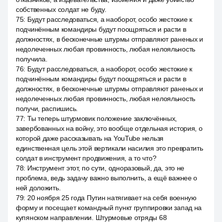
собственных солдат не буду.
75
:
Будут расследоваться, а наоборот, особо жестокие к
подчинённым командиры будут поощряться и расти в
должностях, в бесконечные штурмы отправляют раненых и
недолеченных любая провинность, любая нелояльность
получила.
76
:
Будут расследоваться, а наоборот, особо жестокие к
подчинённым командиры будут поощряться и расти в
должностях, в бесконечные штурмы отправляют раненых и
недолеченных любая провинность, любая нелояльность
получи, распишись.
77
:
Ты теперь штурмовик положение заключённых,
завербованных на войну, это вообще отдельная история, о
которой даже рассказывать на YouTube нельзя
единственная цель этой вертикали насилия это превратить
солдат в инструмент продвижения, а то что?
78
:
Инструмент этот, по сути, одноразовый, да, это не
проблема, ведь задачу важно выполнить, а ещё важнее о
ней доложить.
79
:
20 ноября 25 года Путин натягивает на себя военную
форму и посещает командный пункт группировки запад на
купянском направлении. Штурмовые отряды 68