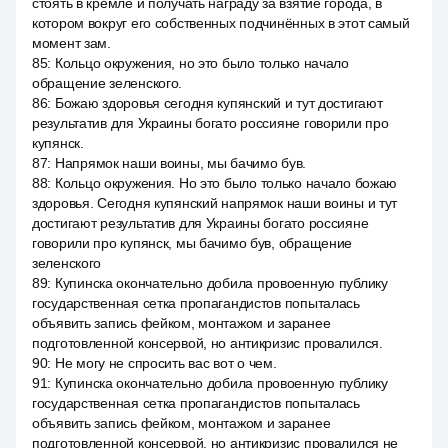
стоять в кремле и получать награду за взятие города, в
котором вокруг его собственных подчинённых в этот самый
момент зам.
85
:
Кольцо окружения, но это было только начало
обращение зеленского.
86
:
Божаю здоровья сегодня купянский и тут достигают
результатив для Украины богато россияне говорили про
купянск.
87
:
Напрямок наши воины, мы бачимо був.
88
:
Кольцо окружения. Но это было только начало божаю
здоровья. Сегодня купянский напрямок наши воины и тут
достигают результатив для Украины богато россияне
говорили про купянск, мы бачимо був, обращение
зеленского
89
:
Купинска окончательно добила провоенную публику
государственная сетка пропагандистов попыталась
объявить запись фейком, монтажом и заранее
подготовленной консервой, но антикризис провалился.
90
:
Не могу не спросить вас вот о чем.
91
:
Купинска окончательно добила провоенную публику
государственная сетка пропагандистов попыталась
объявить запись фейком, монтажом и заранее
подготовленной консервой, но антикризис провалился не