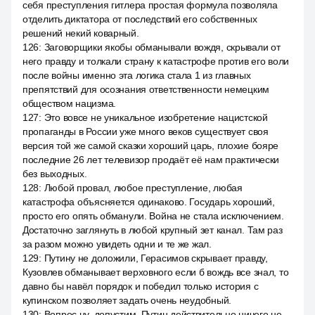
себя преступления гитлера простая формула позволяла
отделить диктатора от последствий его собственных
решений некий коварный.
126
:
Заговорщики якобы обманывали вождя, скрывали от
него правду и толкали страну к катастрофе против его воли
после войны именно эта логика стала 1 из главных
препятствий для осознания ответственности немецким
обществом нацизма.
127
:
Это вовсе не уникальное изобретение нацистской
пропаганды в России уже много веков существует своя
версия той же самой сказки хороший царь, плохие бояре
последние 26 лет телевизор продаёт её нам практически
без выходных.
128
:
Любой провал, любое преступление, любая
катастрофа объясняется одинаково. Государь хороший,
просто его опять обманули. Война не стала исключением.
Достаточно заглянуть в любой крупный зет канал. Там раз
за разом можно увидеть одни и те же жал.
129
:
Путину не доложили, Герасимов скрывает правду,
Кузовлев обманывает верховного если б вождь все знал, то
давно бы навёл порядок и победил только история с
купинском позволяет задать очень неудобный.
130
:
Вопрос ну, допустим, Путин действительно ничего не