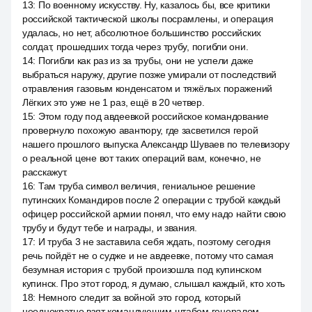
13
:
По военному искусству. Ну, казалось бы, все критики
российской тактической школы посрамлены, и операция
удалась, но нет, абсолютное большинство российских
солдат, прошедших тогда через трубу, погибли они.
14
:
Погибли как раз из за трубы, они не успели даже
выбраться наружу, другие позже умирали от последствий
отравления газовым конденсатом и тяжёлых поражений
Лёгких это уже не 1 раз, ещё в 20 четвер.
15
:
Этом году под авдеевкой российское командование
провернуло похожую авантюру, где засветился герой
нашего прошлого выпуска Александр Шуваев по телевизору
о реальной цене вот таких операций вам, конечно, не
расскажут.
16
:
Там труба символ величия, гениальное решение
путинских Командиров после 2 операции с трубой каждый
офицер российской армии понял, что ему надо найти свою
трубу и будут тебе и награды, и звания.
17
:
И труба 3 не заставила себя ждать, поэтому сегодня
речь пойдёт не о судже и не авдеевке, потому что самая
безумная история с трубой произошла под купинском
купинск. Про этот город, я думаю, слышал каждый, кто хоть
18
:
Немного следит за войной это город, который
неоднократно взят командующим штабом генералом