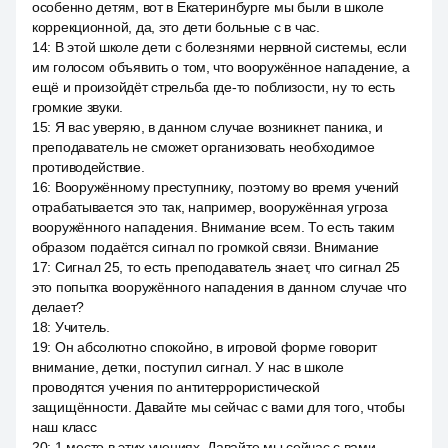
особенно детям, вот в Екатеринбурге мы были в школе
коррекционной, да, это дети больные с в час.
14
:
В этой школе дети с болезнями нервной системы, если
им голосом объявить о том, что вооружённое нападение, а
ещё и произойдёт стрельба где-то поблизости, ну то есть
громкие звуки.
15
:
Я вас уверяю, в данном случае возникнет паника, и
преподаватель не сможет организовать необходимое
противодействие.
16
:
Вооружённому преступнику, поэтому во время учений
отрабатывается это так, например, вооружённая угроза
вооружённого нападения. Внимание всем. То есть таким
образом подаётся сигнал по громкой связи. Внимание
17
:
Сигнал 25, то есть преподаватель знает, что сигнал 25
это попытка вооружённого нападения в данном случае что
делает?
18
:
Учитель.
19
:
Он абсолютно спокойно, в игровой форме говорит
внимание, детки, поступил сигнал. У нас в школе
проводятся учения по антитеррористической
защищённости. Давайте мы сейчас с вами для того, чтобы
наш класс
20
:
1 место в этих учениях. Давайте мы сейчас с вами