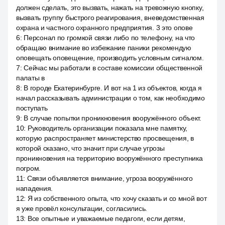
должен сделать, это вызвать, нажать на тревожную кнопку,
вызвать группу быстрого реагирования, вневедомственная
охрана и частного охранного предприятия. 3 это опове
6
:
Персонал по громкой связи либо по телефону, на что
обращаю внимание во избежание паники рекомендую
оповещать оповещение, производить условным сигналом.
7
:
Сейчас мы работали в составе комиссии общественной
палаты в
8
:
В городе Екатеринбурге. И вот на 1 из объектов, когда я
начал рассказывать администрации о том, как необходимо
поступать
9
:
В случае попытки проникновения вооружённого объект.
10
:
Руководитель организации показала мне памятку,
которую распространяет министерство просвещения, в
которой сказано, что значит при случае угрозы
проникновения на территорию вооружённого преступника
погром.
11
:
Связи объявляется внимание, угроза вооружённого
нападения.
12
:
Я из собственного опыта, что хочу сказать и со мной вот
я уже провёл консультации, согласились.
13
:
Все опытные и уважаемые педагоги, если детям,