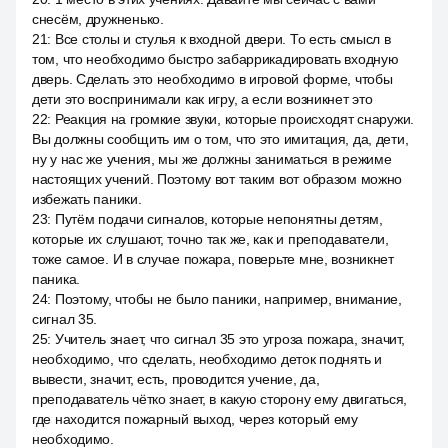
снесём, дружненько.
21
:
Все столы и стулья к входной двери. То есть смысл в
том, что необходимо быстро забаррикадировать входную
дверь. Сделать это необходимо в игровой форме, чтобы
дети это воспринимали как игру, а если возникнет это
22
:
Реакция на громкие звуки, которые происходят снаружи.
Вы должны сообщить им о том, что это имитация, да, дети,
ну у нас же учения, мы же должны заниматься в режиме
настоящих учений. Поэтому вот таким вот образом можно
избежать паники.
23
:
Путём подачи сигналов, которые непонятны детям,
которые их слушают, точно так же, как и преподаватели,
тоже самое. И в случае пожара, поверьте мне, возникнет
паника.
24
:
Поэтому, чтобы не было паники, например, внимание,
сигнал 35.
25
:
Учитель знает, что сигнал 35 это угроза пожара, значит,
необходимо, что сделать, необходимо деток поднять и
вывести, значит, есть, проводится учение, да,
преподаватель чётко знает, в какую сторону ему двигаться,
где находится пожарный выход, через который ему
необходимо.