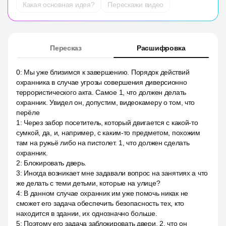
Какая основная идея?
Перескажи видео
Пересказ
Расшифровка
0
:
Мы уже близимся к завершению. Порядок действий
охранника в случае угрозы совершения диверсионно
террористического акта. Самое 1, что должен делать
охранник. Увидел он, допустим, видеокамеру о том, что
перёле
1
:
Через забор посетитель, который двигается с какой-то
сумкой, да, и, например, с каким-то предметом, похожим
там на ружьё либо на пистолет. 1, что должен сделать
охранник.
2
:
Блокировать дверь.
3
:
Иногда возникает мне задавали вопрос на занятиях а что
же делать с теми детьми, которые на улице?
4
:
В данном случае охранник им уже помочь никак не
сможет его задача обеспечить безопасность тех, кто
находится в здании, их однозначно больше.
5
:
Поэтому его задача заблокировать двери. 2, что он