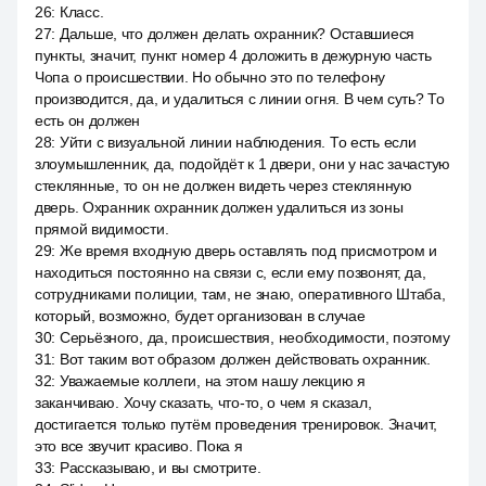
26
:
Класс.
27
:
Дальше, что должен делать охранник? Оставшиеся
пункты, значит, пункт номер 4 доложить в дежурную часть
Чопа о происшествии. Но обычно это по телефону
производится, да, и удалиться с линии огня. В чем суть? То
есть он должен
28
:
Уйти с визуальной линии наблюдения. То есть если
злоумышленник, да, подойдёт к 1 двери, они у нас зачастую
стеклянные, то он не должен видеть через стеклянную
дверь. Охранник охранник должен удалиться из зоны
прямой видимости.
29
:
Же время входную дверь оставлять под присмотром и
находиться постоянно на связи с, если ему позвонят, да,
сотрудниками полиции, там, не знаю, оперативного Штаба,
который, возможно, будет организован в случае
30
:
Серьёзного, да, происшествия, необходимости, поэтому
31
:
Вот таким вот образом должен действовать охранник.
32
:
Уважаемые коллеги, на этом нашу лекцию я
заканчиваю. Хочу сказать, что-то, о чем я сказал,
достигается только путём проведения тренировок. Значит,
это все звучит красиво. Пока я
33
:
Рассказываю, и вы смотрите.