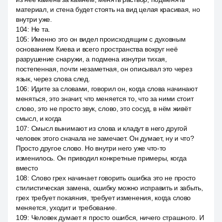
материал, и стена будет стоять на вид целая красивая, но
внутри уже.
104
:
Не та.
105
:
Именно это он видел происходящим с духовным
основанием Киева и всего пространства вокруг неё
разрушение снаружи, а подмена изнутри тихая,
постепенная, почти незаметная, он описывал это через
язык, через слова след.
106
:
Идите за словами, говорил он, когда слова начинают
меняться, это значит, что меняется то, что за ними стоит
слово, это не просто звук, слово, это сосуд, в нём живёт
смысл, и когда
107
:
Смысл вынимают из слова и кладут в него другой
человек этого сначала не замечает. Он думает, ну и что?
Просто другое слово. Но внутри него уже что-то
изменилось. Он приводил конкретные примеры, когда
вместо
108
:
Слово грех начинает говорить ошибка это не просто
стилистическая замена, ошибку можно исправить и забыть,
грех требует покаяния, требует изменения, когда слово
меняется, уходит и требование.
109
:
Человек думает я просто ошибся, ничего страшного. И