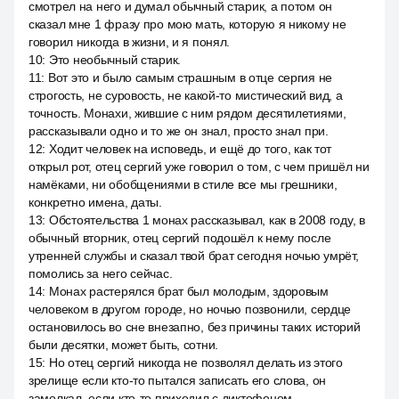
смотрел на него и думал обычный старик, а потом он
сказал мне 1 фразу про мою мать, которую я никому не
говорил никогда в жизни, и я понял.
10
:
Это необычный старик.
11
:
Вот это и было самым страшным в отце сергия не
строгость, не суровость, не какой-то мистический вид, а
точность. Монахи, жившие с ним рядом десятилетиями,
рассказывали одно и то же он знал, просто знал при.
12
:
Ходит человек на исповедь, и ещё до того, как тот
открыл рот, отец сергий уже говорил о том, с чем пришёл ни
намёками, ни обобщениями в стиле все мы грешники,
конкретно имена, даты.
13
:
Обстоятельства 1 монах рассказывал, как в 2008 году, в
обычный вторник, отец сергий подошёл к нему после
утренней службы и сказал твой брат сегодня ночью умрёт,
помолись за него сейчас.
14
:
Монах растерялся брат был молодым, здоровым
человеком в другом городе, но ночью позвонили, сердце
остановилось во сне внезапно, без причины таких историй
были десятки, может быть, сотни.
15
:
Но отец сергий никогда не позволял делать из этого
зрелище если кто-то пытался записать его слова, он
замолкал, если кто-то приходил с диктофоном,