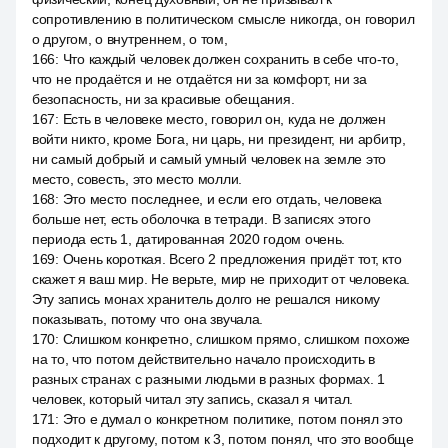
сопротивлению в политическом смысле никогда, он говорил
о другом, о внутреннем, о том,
166
:
Что каждый человек должен сохранить в себе что-то,
что не продаётся и не отдаётся ни за комфорт, ни за
безопасность, ни за красивые обещания.
167
:
Есть в человеке место, говорил он, куда не должен
войти никто, кроме Бога, ни царь, ни президент, ни арбитр,
ни самый добрый и самый умный человек на земле это
место, совесть, это место молли.
168
:
Это место последнее, и если его отдать, человека
больше нет, есть оболочка в тетради. В записях этого
периода есть 1, датированная 2020 годом очень.
169
:
Очень короткая. Всего 2 предложения придёт тот, кто
скажет я ваш мир. Не верьте, мир не приходит от человека.
Эту запись монах хранитель долго не решался никому
показывать, потому что она звучала.
170
:
Слишком конкретно, слишком прямо, слишком похоже
на то, что потом действительно начало происходить в
разных странах с разными людьми в разных формах. 1
человек, который читал эту запись, сказал я читал.
171
:
Это e думал о конкретном политике, потом понял это
подходит к другому, потом к 3, потом понял, что это вообще