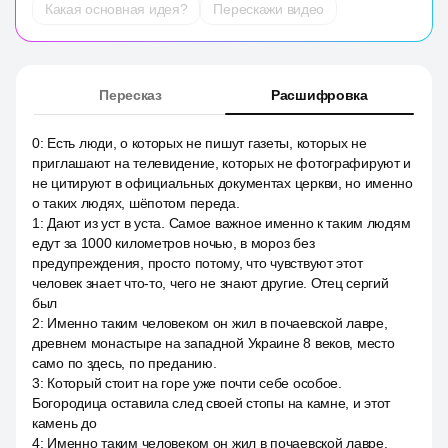
Какая основная идея?
Перескажи видео
Пересказ
Расшифровка
0
:
Есть люди, о которых не пишут газеты, которых не
приглашают на телевидение, которых не фотографируют и
не цитируют в официальных документах церкви, но именно
о таких людях, шёпотом переда.
1
:
Дают из уст в уста. Самое важное именно к таким людям
едут за 1000 километров ночью, в мороз без
предупреждения, просто потому, что чувствуют этот
человек знает что-то, чего не знают другие. Отец сергий
был
2
:
Именно таким человеком он жил в почаевской лавре,
древнем монастыре на западной Украине 8 веков, место
само по здесь, по преданию.
3
:
Который стоит на горе уже почти себе особое.
Богородица оставила след своей стопы на камне, и этот
камень до
4
:
Именно таким человеком он жил в почаевской лавре,