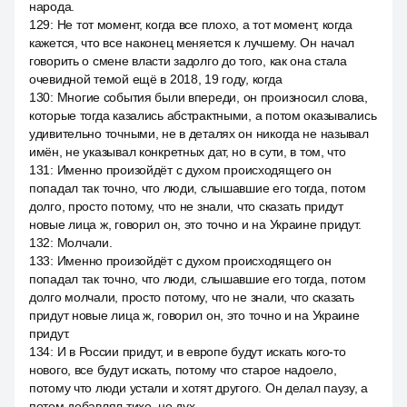
народа.
129
:
Не тот момент, когда все плохо, а тот момент, когда
кажется, что все наконец меняется к лучшему. Он начал
говорить о смене власти задолго до того, как она стала
очевидной темой ещё в 2018, 19 году, когда
130
:
Многие события были впереди, он произносил слова,
которые тогда казались абстрактными, а потом оказывались
удивительно точными, не в деталях он никогда не называл
имён, не указывал конкретных дат, но в сути, в том, что
131
:
Именно произойдёт с духом происходящего он
попадал так точно, что люди, слышавшие его тогда, потом
долго, просто потому, что не знали, что сказать придут
новые лица ж, говорил он, это точно и на Украине придут.
132
:
Молчали.
133
:
Именно произойдёт с духом происходящего он
попадал так точно, что люди, слышавшие его тогда, потом
долго молчали, просто потому, что не знали, что сказать
придут новые лица ж, говорил он, это точно и на Украине
придут.
134
:
И в России придут, и в европе будут искать кого-то
нового, все будут искать, потому что старое надоело,
потому что люди устали и хотят другого. Он делал паузу, а
потом добавлял тихо, но дух