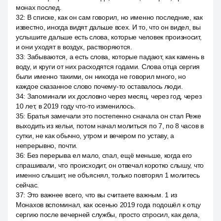
монах послед.
32
:
В списке, как он сам говорил, но именно последние, как
известно, иногда видят дальше всех. И то, что он видел, вы
услышите дальше есть слова, которые человек произносит,
и они уходят в воздух, растворяются.
33
:
Забываются, а есть слова, которые падают, как камень в
воду, и круги от них расходятся годами. Слова отца сергия
были именно такими, он никогда не говорил много, но
каждое сказанное слово почему-то оставалось люди.
34
:
Запоминали их дословно через месяц, через год, через
10 лет, в 2019 году что-то изменилось.
35
:
Братья замечали это постепенно сначала он стал Реже
выходить из кельи, потом начал молиться по 7, по 8 часов в
сутки, не как обычно, утром и вечером по уставу, а
непрерывно, почти.
36
:
Без перерыва ел мало, спал, ещё меньше, когда его
спрашивали, что происходит, он отвечал коротко слышу, что
именно слышит, не объяснял, только повторял 1 молитесь
сейчас.
37
:
Это важнее всего, что вы считаете важным. 1 из
Монахов вспоминал, как осенью 2019 года подошёл к отцу
сергию после вечерней службы, просто спросил, как дела,