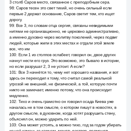
3 столб Саров место, связанное с преподобным сера.
98
:
Саров тесен это свет тихий, но очень сильный если
первые 2 держат основание, Саров светит тем, кто ищет
дорогу.
99
:
Все 3, по словам отца сергия, связаны невидимыми
нитями не организационно, не церковно административно,
а именно духовно через молитву поколений, через подвиг
людей, которые жили в этих местах и отдали этой земле
все, что им
100
:
Если 1 из столпов ослабеет, говорил он, двое других
начнут нести его груз. Это возможно, это бывало в истории,
но если разрушат 2, 3 не устоит. А если?
101
:
Все 3 начнётся то, чему нет хорошего названия, и вот
здесь он переходил к тому, что считал самой реальной
угрозой не внешней, не физической, а той, которую почти
никто не замечает, именно потому, что она происходит
медленно.
102
:
Тихо и очень грамотно он говорил осада Киева уже
началась не в том смысле, о котором пишут в новостях, в
другом смысле, в духовном, когда хотят разрушить стену,
объяснял он, можно ударить по ней.
103
:
Она может устоять, а можно тихо, год за годом убирать
из неё камень за камнем, менять раствор, подменять