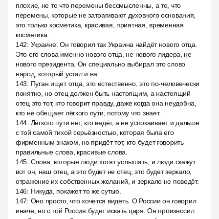
плохие, не то что перемены бессмысленны, а то, что
перемены, которые не затрагивают духовного основания,
это только косметика, красивая, приятная, временная
косметика.
142
:
Украине. Он говорил так Украина найдёт нового отца.
Это его слова именно нового отца, не нового лидера, не
нового президента. Он специально выбирал это слово
народ, который устал и на
143
:
Пуган ищет отца, это естественно, это по-человечески
понятно, но отец должен быть настоящим, а настоящий
отец это тот, кто говорит правду, даже когда она неудобна,
кто не обещает лёгкого пути, потому что знает.
144
:
Лёгкого пути нет, кто ведёт, а не успокаивает и дальше
с той самой тихой серьёзностью, которая была его
фирменным знаком, но придёт тот, кто будет говорить
правильные слова, красивые слова.
145
:
Слова, которые люди хотят услышать, и люди скажут
вот он, наш отец, а это будет не отец, это будет зеркало,
отражение их собственных желаний, и зеркало не поведёт.
146
:
Никуда, покажет то же сутью.
147
:
Оно просто, что хочется видеть. О России он говорил
иначе, но с той Россия будет искать царя. Он произносил