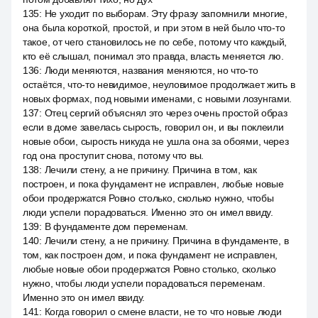
135
:
Не уходит по выборам. Эту фразу запомнили многие,
она была короткой, простой, и при этом в ней было что-то
такое, от чего становилось не по себе, потому что каждый,
кто её слышал, понимал это правда, власть меняется лю.
136
:
Люди меняются, названия меняются, но что-то
остаётся, что-то невидимое, неуловимое продолжает жить в
новых формах, под новыми именами, с новыми лозунгами.
137
:
Отец сергий объяснял это через очень простой образ
если в доме завелась сырость, говорил он, и вы поклеили
новые обои, сырость никуда не ушла она за обоями, через
год она проступит снова, потому что вы.
138
:
Лечили стену, а не причину. Причина в том, как
построен, и пока фундамент не исправлен, любые новые
обои продержатся Ровно столько, сколько нужно, чтобы
люди успели порадоваться. Именно это он имел ввиду.
139
:
В фундаменте дом переменам.
140
:
Лечили стену, а не причину. Причина в фундаменте, в
том, как построен дом, и пока фундамент не исправлен,
любые новые обои продержатся Ровно столько, сколько
нужно, чтобы люди успели порадоваться переменам.
Именно это он имел ввиду.
141
:
Когда говорил о смене власти, не то что новые люди