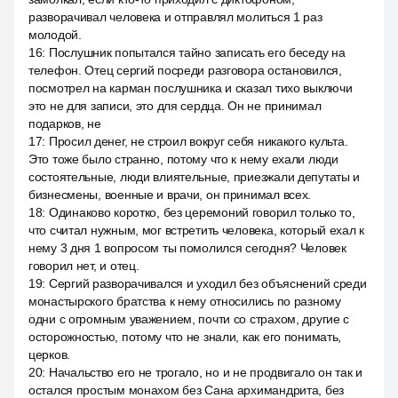
разворачивал человека и отправлял молиться 1 раз
молодой.
16
:
Послушник попытался тайно записать его беседу на
телефон. Отец сергий посреди разговора остановился,
посмотрел на карман послушника и сказал тихо выключи
это не для записи, это для сердца. Он не принимал
подарков, не
17
:
Просил денег, не строил вокруг себя никакого культа.
Это тоже было странно, потому что к нему ехали люди
состоятельные, люди влиятельные, приезжали депутаты и
бизнесмены, военные и врачи, он принимал всех.
18
:
Одинаково коротко, без церемоний говорил только то,
что считал нужным, мог встретить человека, который ехал к
нему 3 дня 1 вопросом ты помолился сегодня? Человек
говорил нет, и отец.
19
:
Сергий разворачивался и уходил без объяснений среди
монастырского братства к нему относились по разному
одни с огромным уважением, почти со страхом, другие с
осторожностью, потому что не знали, как его понимать,
церков.
20
:
Начальство его не трогало, но и не продвигало он так и
остался простым монахом без Сана архимандрита, без