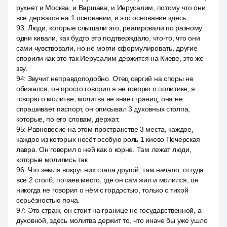
рухнет и Москва, и Варшава, и Иерусалим, потому что они
все держатся на 1 основании, и это основание здесь.
93
:
Люди, которые слышали это, реагировали по разному
одни кивали, как будто это подтверждало, что-то, что они
сами чувствовали, но не могли сформулировать, другие
спорили как это так Иерусалим держится на Киеве, это же
зву.
94
:
Звучит неправдоподобно. Отец сергий на споры не
обижался, он просто говорил я не говорю о политике, я
говорю о молитве, молитва не знает границ, она не
спрашивает паспорт, он описывал 3 духовных столпа,
которые, по его словам, держат.
95
:
Равновесие на этом пространстве 3 места, каждое,
каждое из которых несёт особую роль 1 киево Печерская
лавра. Он говорил о ней как о корне. Там лежат люди,
которые молились так
96
:
Что земля вокруг них стала другой, там начало, оттуда
все 2 столб, почаев место, где он сам жил и молился, он
никогда не говорил о нём с гордостью, только с тихой
серьёзностью поча.
97
:
Это страж, он стоит на границе не государственной, а
духовной, здесь молитва держит то, что иначе бы уже ушло