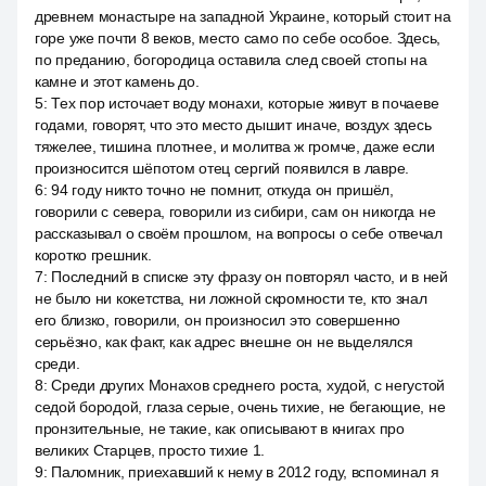
древнем монастыре на западной Украине, который стоит на
горе уже почти 8 веков, место само по себе особое. Здесь,
по преданию, богородица оставила след своей стопы на
камне и этот камень до.
5
:
Тех пор источает воду монахи, которые живут в почаеве
годами, говорят, что это место дышит иначе, воздух здесь
тяжелее, тишина плотнее, и молитва ж громче, даже если
произносится шёпотом отец сергий появился в лавре.
6
:
94 году никто точно не помнит, откуда он пришёл,
говорили с севера, говорили из сибири, сам он никогда не
рассказывал о своём прошлом, на вопросы о себе отвечал
коротко грешник.
7
:
Последний в списке эту фразу он повторял часто, и в ней
не было ни кокетства, ни ложной скромности те, кто знал
его близко, говорили, он произносил это совершенно
серьёзно, как факт, как адрес внешне он не выделялся
среди.
8
:
Среди других Монахов среднего роста, худой, с негустой
седой бородой, глаза серые, очень тихие, не бегающие, не
пронзительные, не такие, как описывают в книгах про
великих Старцев, просто тихие 1.
9
:
Паломник, приехавший к нему в 2012 году, вспоминал я