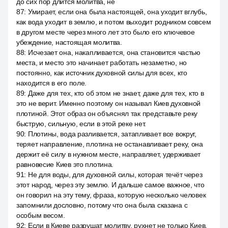
до сих пор длится молитва, не
87
:
Умирает, если она была настоящей, она уходит вглубь,
как вода уходит в землю, и потом выходит родником совсем
в другом месте через много лет это было его ключевое
убеждение, настоящая молитва.
88
:
Исчезает она, накапливается, она становится частью
места, и место это начинает работать незаметно, но
постоянно, как источник духовной силы для всех, кто
находится в его поле.
89
:
Даже для тех, кто об этом не знает, даже для тех, кто в
это не верит. Именно поэтому он называл Киев духовной
плотиной. Этот образ он объяснял так представьте реку
быструю, сильную, если в этой реке нет.
90
:
Плотины, вода разливается, затапливает все вокруг,
теряет направление, плотина не останавливает реку, она
держит её силу в нужном месте, направляет, удерживает
равновесие Киев это плотина.
91
:
Не для воды, для духовной силы, которая течёт через
этот народ, через эту землю. И дальше самое важное, что
он говорил на эту тему, фраза, которую несколько человек
запомнили дословно, потому что она была сказана с
особым весом.
92
:
Если в Киеве разрушат молитву, рухнет не только Киев,