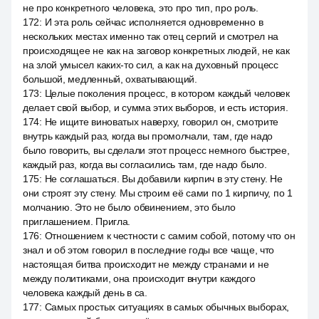
не про конкретного человека, это про тип, про роль.
172
:
И эта роль сейчас исполняется одновременно в
нескольких местах именно так отец сергий и смотрел на
происходящее не как на заговор конкретных людей, не как
на злой умысел каких-то сил, а как на духовный процесс
большой, медленный, охватывающий.
173
:
Целые поколения процесс, в котором каждый человек
делает свой выбор, и сумма этих выборов, и есть история.
174
:
Не ищите виноватых наверху, говорил он, смотрите
внутрь каждый раз, когда вы промолчали, там, где надо
было говорить, вы сделали этот процесс немного быстрее,
каждый раз, когда вы согласились там, где надо было.
175
:
Не соглашаться. Вы добавили кирпич в эту стену. Не
они строят эту стену. Мы строим её сами по 1 кирпичу, по 1
молчанию. Это не было обвинением, это было
приглашением. Пригла.
176
:
Отношением к честности с самим собой, потому что он
знал и об этом говорил в последние годы все чаще, что
настоящая битва происходит не между странами и не
между политиками, она происходит внутри каждого
человека каждый день в са.
177
:
Самых простых ситуациях в самых обычных выборах,