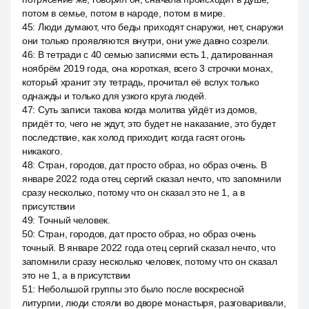
потом в семье, потом в народе, потом в мире.
45
:
Люди думают, что беды приходят снаружи, нет, снаружи
они только проявляются внутри, они уже давно созрели.
46
:
В тетради с 40 семью записями есть 1, датированная
ноябрём 2019 года, она короткая, всего 3 строчки монах,
который хранит эту тетрадь, прочитал её вслух только
однажды и только для узкого круга людей.
47
:
Суть записи такова когда молитва уйдёт из домов,
придёт то, чего не ждут, это будет не наказание, это будет
последствие, как холод приходит, когда гасят огонь
никакого.
48
:
Стран, городов, дат просто образ, но образ очень. В
январе 2022 года отец сергий сказал нечто, что запомнили
сразу несколько, потому что он сказал это не 1, а в
присутствии
49
:
Точный человек.
50
:
Стран, городов, дат просто образ, но образ очень
точный. В январе 2022 года отец сергий сказал нечто, что
запомнили сразу несколько человек, потому что он сказал
это не 1, а в присутствии
51
:
Небольшой группы это было после воскресной
литургии, люди стояли во дворе монастыря, разговаривали,