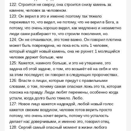
122
:
Строится не сверху, она строится снизу камень за
камнем, человек за человеком.
123
:
Он верил в это и именно поэтому так тяжело
переживал то, что видел, не потому, что не верил в Бога, а
потому, что очень хорошо видел, как медленно и незаметно
люди сами разбирают то, что строили поколения, но.
124
:
Он не отчаивался, это тоже важно. Он говорил плотина
может быть повреждена, но пока есть хоть 1 человек,
который кладёт новый камень, она не рухнет. 1 молящийся
человек держит больше, чем
125
:
Кажется, намного больше, и это не утешение, это
задача об этой задаче, о том, кто возьмёт её на себя и что
за этим последует, он говорил в следующих пророчествах.
126
:
Власти о лицах, которые придут с правильными
словами, о том, почему самая опасная ложь это та, которая
похожа на правду. Люди любят перемены, особенно когда
устали, когда долго было тяжело. Любо.
127
:
Новое лицо кажется надеждой, любой новый голос
кажется свежим воздухом, человек готов верить просто
потому, что очень хочет верить, потому что усталость
делает нас доверчивыми, и именно это, говорил отец.
128
:
Сергий самый опасный момент в жизни любого