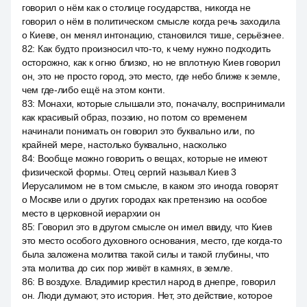
говорил о нём как о столице государства, никогда не
говорил о нём в политическом смысле когда речь заходила
о Киеве, он менял интонацию, становился тише, серьёзнее.
82
:
Как будто произносил что-то, к чему нужно подходить
осторожно, как к огню близко, но не вплотную Киев говорил
он, это не просто город, это место, где небо ближе к земле,
чем где-либо ещё на этом конти.
83
:
Монахи, которые слышали это, поначалу, воспринимали
как красивый образ, поэзию, но потом со временем
начинали понимать он говорил это буквально или, по
крайней мере, настолько буквально, насколько
84
:
Вообще можно говорить о вещах, которые не имеют
физической формы. Отец сергий называл Киев 3
Иерусалимом не в том смысле, в каком это иногда говорят
о Москве или о других городах как претензию на особое
место в церковной иерархии он
85
:
Говорил это в другом смысле он имел ввиду, что Киев
это место особого духовного основания, место, где когда-то
была заложена молитва такой силы и такой глубины, что
эта молитва до сих пор живёт в камнях, в земле.
86
:
В воздухе. Владимир крестил народ в днепре, говорил
он. Люди думают, это история. Нет, это действие, которое