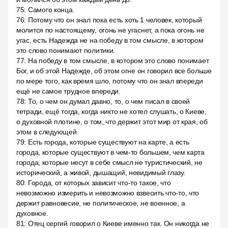
75
:
Самого конца.
76
:
Потому что он знал пока есть хоть 1 человек, который
молится по настоящему, огонь не угаснет, а пока огонь не
угас, есть Надежда не на победу в том смысле, в котором
это слово понимают политики.
77
:
На победу в том смысле, в котором это слово понимает
Бог, и об этой Надежде, об этом огне он говорил все больше
по мере того, как время шло, потому что он знал впереди
ещё не самое трудное впереди.
78
:
То, о чем он думал давно, то, о чем писал в своей
тетради, ещё тогда, когда никто не хотел слушать, о Киеве,
о духовной плотине, о том, что держит этот мир от края, об
этом в следующей.
79
:
Есть города, которые существуют на карте, а есть
города, которые существуют в чем-то большем, чем карта
города, которые несут в себе смысл не туристический, не
исторический, а живой, дышащий, невидимый глазу.
80
:
Города, от которых зависит что-то такое, что
невозможно измерить и невозможно взвесить что-то, что
держит равновесие, не политическое, не военное, а
духовное.
81
:
Отец сергий говорил о Киеве именно так. Он никогда не