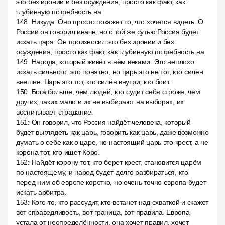
это без иронии и без осуждения, просто как факт, как
глубинную потребность на
148
:
Никуда. Оно просто покажет то, что хочется видеть. О
России он говорил иначе, но с той же сутью Россия будет
искать царя. Он произносил это без иронии и без
осуждения, просто как факт, как глубинную потребность на
149
:
Народа, который живёт в нём веками. Это неплохо
искать сильного, это понятно, но царь это не тот, кто силён
внешне. Царь это тот, кто силён внутри, кто боит.
150
:
Бога больше, чем людей, кто судит себя строже, чем
других, таких мало и их не выбирают на выборах, их
воспитывает страдание.
151
:
Он говорил, что Россия найдёт человека, который
будет выглядеть как царь, говорить как царь, даже возможно
думать о себе как о царе, но настоящий царь это крест, а не
корона тот, кто ищет Коро.
152
:
Найдёт корону тот, кто берет крест, становится царём
по настоящему, и народ будет долго разбираться, кто
перед ним об европе коротко, но очень точно европа будет
искать арбитра.
153
:
Кого-то, кто рассудит, кто встанет над схваткой и скажет
вот справедливость, вот граница, вот правила. Европа
устала от неопределённости, она хочет правил, хочет