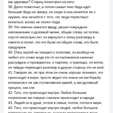
как здоровье? Старец посмотрел на него.
38
:
Долго помолчал, а потом сказал тихо беда идёт
большая беда не завтра, но скоро и она начнётся не с
оружия, она начнётся с того, что люди перестанут
молиться, монах не понял тогда.
39
:
Что именно имеется ввиду, решил очередное
напоминание о духовной жизни, общие слова, но потом,
спустя несколько лет, он вернулся к этому разговору в
памяти и понял, что это были не общие слова, это было
предупреж.
40
:
Отец сергий не говорил о политике, он вообще не
любил это слово когда кто-то из паломников начинал
рассуждать о президентах, о партиях, о границах, он мягко,
но твёрдо переводил разговор в другую сторону это не моё.
41
:
Говорил он, но при этом он очень хорошо понимал, что
происходит в мире, просто видел это иначе не как борьбу
интересов и не как столкновение армий, а как духовный
процесс, как сле.
42
:
Того, что происходит внутри. Любое большое
потрясение же говорил сначала происходит в народе.
43
:
Людей он в душе, потом в семье, потом, потом в мире.
44
:
Того, что происходит внутри людей, любое большое
потрясение же, говорил он, сначала происходит в душе,