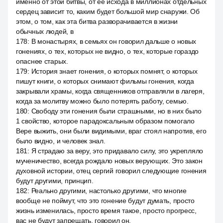
именно от этой битвы, от её исхода в миллионах отдельных
сердец зависит то, каким будет большой мир снаружи. Об
этом, о том, как эта битва разворачивается в жизни
обычных людей, в
178
:
В монастырях, в семьях он говорил дальше о новых
гонениях, о тех, которых не видно, о тех, которые гораздо
опаснее старых.
179
:
История знает гонения, о которых помнят, о которых
пишут книги, о которых снимают фильмы гонения, когда
закрывали храмы, когда священников отправляли в лагеря,
когда за молитву можно было потерять работу, семью.
180
:
Свободу эти гонения были страшными, но в них было
1 свойство, которое парадоксальным образом помогало
Вере выжить, они были видимыми, враг стоял напротив, его
было видно, и человек знал.
181
:
Я страдаю за веру, это придавало силу, это укрепляло
мученичество, всегда рождало новых верующих. Это закон
духовной истории, отец сергий говорил следующие гонения
будут другими, принцип.
182
:
Реально другими, настолько другими, что многие
вообще не поймут, что это гонение будут думать, просто
жизнь изменилась, просто время такое, просто прогресс,
вас не будут запрещать, говорил он.