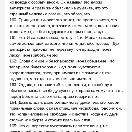
но всегда с особым весом. Он называл это духом
антихриста и сразу же объяснял не думайте, что это
страшный человек с рогами, это образ, это
160
:
Принцип антихрист это не тот, кто против христа, это
тот, кто вместо христа, кто занимает его место, кто говорит
тоже самое, но без содержания форма есть, а суть
161
:
Нет. И дальше фраза, которую 1 из Монахов назвал
самой холодящей из всего, что он когда-либо говорил. Дух
антихриста приходит не через кнут, он приходит через
ласку, через заботу, через
162
:
Слова о мире и безопасности через обещание, что
теперь все будет хорошо, кнут люди чувствуют и
сопротивляются, ласку принимают и не замечают, как
отдают то, что отдавать нельзя, что именно.
163
:
Отдают, он говорил чётко, не деньги, не свободу в
обычном смысле свободу духовную, право самому отвечать
перед Богом за свою жизнь, право говорить нет.
164
:
Даже власти, даже большинству, даже тем, кто говорит
правильные слова, самая страшная несвобода, говорил он,
это, когда человек не свободен и счастлив, когда ему дали
столько комфорта и столько красивых слов.
165
:
Что он перестал чувствовать цепи это конец, не
физический, конец духовный, он не призывал к