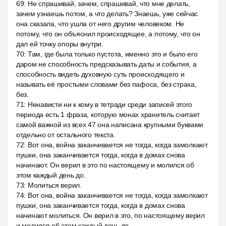
69
:
Не спрашивай, зачем, спрашивай, что мне делать,
зачем узнаешь потом, а что делать? Знаешь, уже сейчас
она сказала, что ушла от него другим человеком. Не
потому, что он объяснил происходящее, а потому, что он
дал ей точку опоры внутри.
70
:
Там, где была только пустота, именно это и было его
даром не способность предсказывать даты и события, а
способность видеть духовную суть происходящего и
называть её простыми словами без пафоса, без страха,
без.
71
:
Ненависти ни к кому в тетради среди записей этого
периода есть 1 фраза, которую монах хранитель считает
самой важной из всех 47 она написана крупными буквами
отдельно от остального текста.
72
:
Вот она, война заканчивается не тогда, когда замолкают
пушки, она заканчивается тогда, когда в домах снова
начинают. Он верил в это по настоящему и молился об
этом каждый день до.
73
:
Молиться верил.
74
:
Вот она, война заканчивается не тогда, когда замолкают
пушки, она заканчивается тогда, когда в домах снова
начинают молиться. Он верил в это, по настоящему верил
и молился об этом каждый день до.