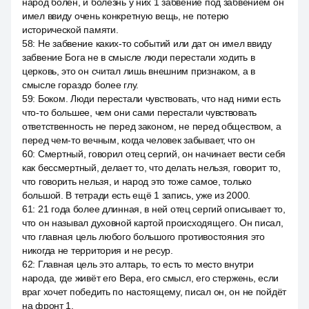
народ болен, и болезнь у них 1 забвение под забвением он
имел ввиду очень конкретную вещь, не потерю
исторической памяти.
58
:
Не забвение каких-то событий или дат он имел ввиду
забвение Бога не в смысле люди перестали ходить в
церковь, это он считал лишь внешним признаком, а в
смысле гораздо более глу.
59
:
Боком. Люди перестали чувствовать, что над ними есть
что-то большее, чем они сами перестали чувствовать
ответственность не перед законом, не перед обществом, а
перед чем-то вечным, когда человек забывает, что он
60
:
Смертный, говорил отец сергий, он начинает вести себя
как бессмертный, делает то, что делать нельзя, говорит то,
что говорить нельзя, и народ это тоже самое, только
большой. В тетради есть ещё 1 запись, уже из 2000.
61
:
21 года более длинная, в ней отец сергий описывает то,
что он называл духовной картой происходящего. Он писал,
что главная цель любого большого противостояния это
никогда не территория и не ресур.
62
:
Главная цель это алтарь, то есть то место внутри
народа, где живёт его Вера, его смысл, его стержень, если
враг хочет победить по настоящему, писал он, он не пойдёт
на фронт 1.