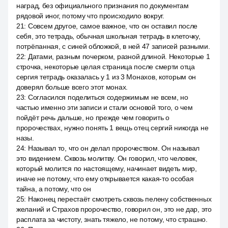
наград, без официального признания по документам
рядовой иног, потому что происходило вокруг.
21
:
Совсем другое, самое важное, что он оставил после
себя, это тетрадь, обычная школьная тетрадь в клеточку,
потрёпанная, с синей обложкой, в ней 47 записей разными.
22
:
Датами, разным почерком, разной длиной. Некоторые 1
строчка, некоторые целая страница после смерти отца
сергия тетрадь оказалась у 1 из 3 Монахов, которым он
доверял больше всего этот монах.
23
:
Согласился поделиться содержимым не всем, но
частью именно эти записи и стали основой того, о чем
пойдёт речь дальше, но прежде чем говорить о
пророчествах, нужно понять 1 вещь отец сергий никогда не
назы.
24
:
Называл то, что он делал пророчеством. Он называл
это видением. Сквозь молитву. Он говорил, что человек,
который молится по настоящему, начинает видеть мир,
иначе не потому, что ему открывается какая-то особая
тайна, а потому, что он
25
:
Наконец перестаёт смотреть сквозь пелену собственных
желаний и Страхов пророчество, говорил он, это не дар, это
расплата за чистоту, знать тяжело, не потому, что страшно.