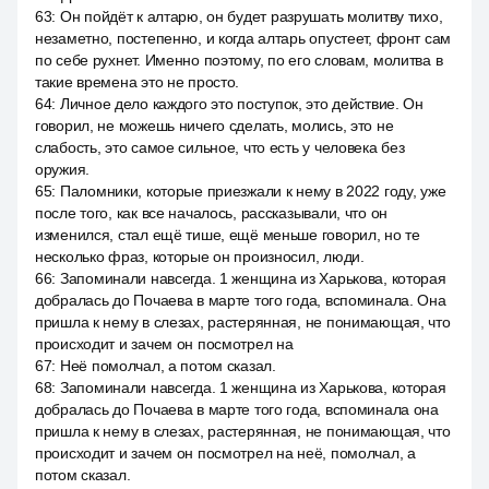
63
:
Он пойдёт к алтарю, он будет разрушать молитву тихо,
незаметно, постепенно, и когда алтарь опустеет, фронт сам
по себе рухнет. Именно поэтому, по его словам, молитва в
такие времена это не просто.
64
:
Личное дело каждого это поступок, это действие. Он
говорил, не можешь ничего сделать, молись, это не
слабость, это самое сильное, что есть у человека без
оружия.
65
:
Паломники, которые приезжали к нему в 2022 году, уже
после того, как все началось, рассказывали, что он
изменился, стал ещё тише, ещё меньше говорил, но те
несколько фраз, которые он произносил, люди.
66
:
Запоминали навсегда. 1 женщина из Харькова, которая
добралась до Почаева в марте того года, вспоминала. Она
пришла к нему в слезах, растерянная, не понимающая, что
происходит и зачем он посмотрел на
67
:
Неё помолчал, а потом сказал.
68
:
Запоминали навсегда. 1 женщина из Харькова, которая
добралась до Почаева в марте того года, вспоминала она
пришла к нему в слезах, растерянная, не понимающая, что
происходит и зачем он посмотрел на неё, помолчал, а
потом сказал.