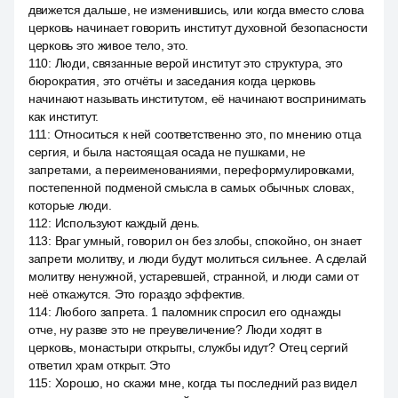
движется дальше, не изменившись, или когда вместо слова
церковь начинает говорить институт духовной безопасности
церковь это живое тело, это.
110
:
Люди, связанные верой институт это структура, это
бюрократия, это отчёты и заседания когда церковь
начинают называть институтом, её начинают воспринимать
как институт.
111
:
Относиться к ней соответственно это, по мнению отца
сергия, и была настоящая осада не пушками, не
запретами, а переименованиями, переформулировками,
постепенной подменой смысла в самых обычных словах,
которые люди.
112
:
Используют каждый день.
113
:
Враг умный, говорил он без злобы, спокойно, он знает
запрети молитву, и люди будут молиться сильнее. А сделай
молитву ненужной, устаревшей, странной, и люди сами от
неё откажутся. Это гораздо эффектив.
114
:
Любого запрета. 1 паломник спросил его однажды
отче, ну разве это не преувеличение? Люди ходят в
церковь, монастыри открыты, службы идут? Отец сергий
ответил храм открыт. Это
115
:
Хорошо, но скажи мне, когда ты последний раз видел