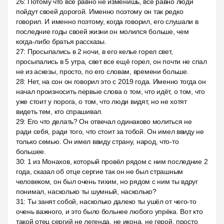
26
:
Потому что все равно не изменишь, все равно люди
пойдут своей дорогой. Именно поэтому он так редко
говорил. И именно поэтому, когда говорил, его слушали в
последние годы своей жизни он молился больше, чем
когда-либо братья рассказы.
27
:
Просыпались в 2 ночи, в его келье горел свет,
просыпались в 5 утра, свет все ещё горел, он почти не спал
не из аскезы, просто, по его словам, времени больше.
28
:
Нет, на сон он говорил это с 2019 года. Именно тогда он
начал произносить первые слова о том, что идёт, о том, что
уже стоит у порога, о том, что люди видят, но не хотят
видеть тем, кто спрашивал.
29
:
Его что делать? Он отвечал одинаково молиться не
ради себя, ради того, что стоит за тобой. Он имел ввиду не
только семью. Он имел ввиду страну, народ, что-то
большее.
30
:
1 из Монахов, который провёл рядом с ним последние 2
года, сказал об отце сергие так он не был страшным
человеком, он был очень тихим, но рядом с ним ты вдруг
понимал, насколько ты шумный, насколько?
31
:
Ты занят собой, насколько далеко ты ушёл от чего-то
очень важного, и это было больнее любого упрёка. Вот кто
такой отец сергий не легенда, не икона, не герой, просто