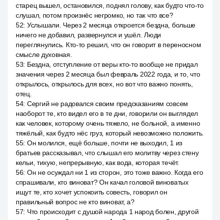
старец вышел, остановился, поднял голову, как будто что-то
слушал, потом произнёс негромко, но так что все?
52
:
Услышали. Через 2 месяца откроется бездна, больше
ничего не добавил, развернулся и ушёл. Люди
переглянулись. Кто-то решил, что он говорит в переносном
смысле духовная.
53
:
Бездна, отступление от веры кто-то вообще не придал
значения через 2 месяца был февраль 2022 года, и то, что
открылось, открылось для всех, но вот что важно понять,
отец.
54
:
Сергий не радовался своим предсказаниям совсем
наоборот те, кто видел его в те дни, говорили он выглядел
как человек, которому очень тяжело, не больной, а именно
тяжёлый, как будто нёс груз, который невозможно положить.
55
:
Он молился, ещё больше, почти не выходил, 1 из
братьев рассказывал, что слышал его молитву через стену
кельи, тихую, непрерывную, как вода, которая течёт.
56
:
Он не осуждал ни 1 из сторон, это тоже важно. Когда его
спрашивали, кто виноват? Он качал головой виноватых
ищут те, кто хочет успокоить совесть, говорил он
правильный вопрос не кто виноват, а?
57
:
Что происходит с душой народа 1 народ болен, другой