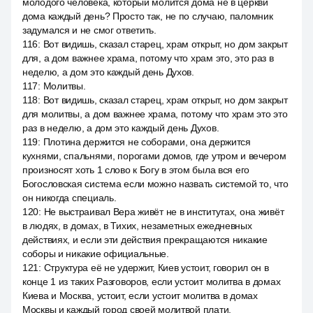
молодого человека, который молится дома не в церкви
дома каждый день? Просто так, не по случаю, паломник
задумался и не смог ответить.
116
:
Вот видишь, сказал старец, храм открыт, но дом закрыт
для, а дом важнее храма, потому что храм это, это раз в
неделю, а дом это каждый день Духов.
117
:
Молитвы.
118
:
Вот видишь, сказал старец, храм открыт, но дом закрыт
для молитвы, а дом важнее храма, потому что храм это это
раз в неделю, а дом это каждый день Духов.
119
:
Плотина держится не соборами, она держится
кухнями, спальнями, порогами домов, где утром и вечером
произносят хоть 1 слово к Богу в этом была вся его
Богословская система если можно назвать системой то, что
он никогда специаль.
120
:
Не выстраивал Вера живёт не в институтах, она живёт
в людях, в домах, в Тихих, незаметных ежедневных
действиях, и если эти действия прекращаются никакие
соборы и никакие официальные.
121
:
Структура её не удержит, Киев устоит, говорил он в
конце 1 из таких Разговоров, если устоит молитва в домах
Киева и Москва, устоит, если устоит молитва в домах
Москвы и каждый город своей молитвой плати.