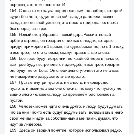
порядка, это тоже понятно. И
154
:
Снова та же пауза перед главным, но арбитр, который
судит без Бога, судит по своей выгоде рано или поздно
всегда это не злой умысел, это просто природа человека
без опоры, все трое.
155
:
Новый отец Украины, новый царь России, новый
арбитр европы, он говорил о них как о людях, которые
придут примерно в 1 время, не одновременно, но в 1 эпоху,
и все трое, по его словам, скажут правильные слова.
156
:
Все трое будут искренни, по крайней мере в начале,
все трое будут встречены с надеждой, и все трое, говорил
он, будут не от Бога. Он специально уточнял это не злые,
не намеренно разрушительные просто.
157
:
Пустые внутри пустота, ни злость, ни коварство
пустота, и именно этим они опасны, потому что пустоту не
видно злого человека люди со временем распознают а
пустой.
158
:
Человек может идти очень долго, и люди будут думать,
что за ним что-то есть будут додумывать, вкладывать в него
свои мечты и идти за собственными мечтами, думая, что
идут за лидером.
159
:
Здесь он вводил понятие, которое использовал редко,