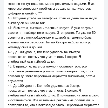
конечно же тут нашлось место рекламам с людьми. В их
мире все вопросы и проблемы решаются количеством
циферок в какой-то ***
40
:
Игрушки у тебя на телефоне, хотя на деле такие люди
выглядели бы как-то так.
41
:
Я смотрю, ты тоже играешь в наруто. Я уже получил
своего пятизвёздочного наруто. Это просто. Ты уже на 50
уровнях и с пятизвёздочным мадарой ты, должно быть,
вложил много ресурсов. Ты так быстро набрал полную
команду огня и дошёл.
42
:
До 100 уровня, как тебе удалось так быстро
прокачаться, потому что у меня есть 1 секрет. Я
внебрачный сын тайской шлю.
43
:
В принципе, на этом можно и остановиться, все
остальные рекламные ролики лишь повторяют то, что я
показал до этого персонажи меряются писюнами, потом
случается.
44
:
До 100 уровня. Как тебе удалось так быстро
прокачаться, потому что у меня есть 1 секрет. Я
внебрачный сын тайской. Шлю. В принципе, на этом можно
и остановиться. Все остальные рекламные ролики лишь
повторяют то, что я показал до этого. Персонажи меряются