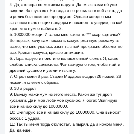
4
:
Да, это игра по мотивам наруто. Да, мы с вами её уже
видели. Вот тута вот. Но тогда я не решился в неё лезть, да
и ролик был немного про другое. Однако сегодня мы
заглянем в этот ящик пандоры и наконец то увидим, на кой
хрен мне нужно набивать 2.
5
:
1000000 мощи. И зачем мне какие-то *** ссар карточки?
Во первых, хочу вам показать самую ржачную рекламу из
всего, что мне удалось заснять в ней прекрасно абсолютно
все. Кривая озвучка, кривые анимации.
6
:
Лора наруто и поистине великолепный сюжет. Я, саске
слабак, списка силысилы. Фантазирую о том, чтобы найти
древний сусаноо и увеличить силу.
7
:
Огрел меня 8 раз. Старик Мадаров всадил 28 ножей, 28
ножей, я слетел с обрыва.
8
:
38 и рыдал.
9
:
Выжму максимум из этого места. Какой же тут дроп
кусанаги. Да и моё любимое сусаноо. Я богат. Экипирую
все и качаю силу до 10000000.
10
:
Экипирую все и качаю силу до 10000000. Она выносит
босса с 1 удара.
11
:
Так ты меня тогда отхлестал, а пырял, да и ножом меня.
Да, да ещё.