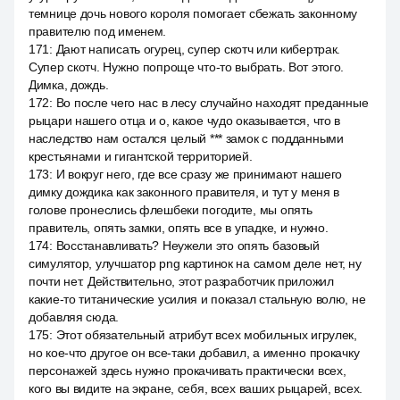
темнице дочь нового короля помогает сбежать законному
правителю под именем.
171
:
Дают написать огурец, супер скотч или кибертрак.
Супер скотч. Нужно попроще что-то выбрать. Вот этого.
Димка, дождь.
172
:
Во после чего нас в лесу случайно находят преданные
рыцари нашего отца и о, какое чудо оказывается, что в
наследство нам остался целый *** замок с подданными
крестьянами и гигантской территорией.
173
:
И вокруг него, где все сразу же принимают нашего
димку дождика как законного правителя, и тут у меня в
голове пронеслись флешбеки погодите, мы опять
правитель, опять замки, опять все в упадке, и нужно.
174
:
Восстанавливать? Неужели это опять базовый
симулятор, улучшатор png картинок на самом деле нет, ну
почти нет. Действительно, этот разработчик приложил
какие-то титанические усилия и показал стальную волю, не
добавляя сюда.
175
:
Этот обязательный атрибут всех мобильных игрулек,
но кое-что другое он все-таки добавил, а именно прокачку
персонажей здесь нужно прокачивать практически всех,
кого вы видите на экране, себя, всех ваших рыцарей, всех.