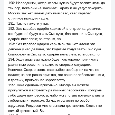
190
:
Наследники, которых вам нужно будет воспитывать до
тех пор, пока они не закончат шарагу и не уедут покорять
Москву, так нет имени дать имя саас, саас карабас
отличное имя для насле.
191
:
Так нет имени у нас.
192
:
Sas карабас одарён харизмой это девочка, девочка,
это будет её будут звать Сыс куча, благословить Сыс куча,
одарён интеллект, во вторых, по.
193
:
Sas карабас одарён харизмой так нет имени это
девочка у нас девочка, это будет её будут звать Сыс куча
благословить Сыс куча, одарён интеллект, во вторых, по.
194
:
Ходу игры вам нужно будет как королю принимать
различные решения в каких-то спорных ситуациях.
Конечно. Скорее всего, ваш выбор вообще ни на что не
влияет, но все равно приятно, что ваше полебесплатные и,
в третьих, прогулки по королевству
195
:
Тоже сделаны прикольно. Иногда вы можете
прогуляться и встретить различных персонажей, которые
либо дадут вам ресурсы, либо могут стать потенциальным
любовным интересом. За час игра меня не особо
задушила. Ресурсов мне отсыпали достаточно. Сюжет не
самый кринжовый. Вы