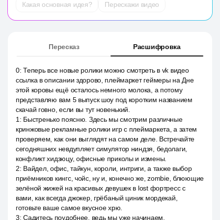
Какая основная идея?
Перескажи видео
Пересказ
Расшифровка
0
:
Теперь все новые ролики можно смотреть в vk видео
ссылка в описании здорово, плеймаркет геймеры на Дне
этой коровы ещё осталось немного молока, а потому
представляю вам 5 выпуск шоу под коротким названием
скачай говно, если вы тут новенький.
1
:
Быстренько поясню. Здесь мы смотрим различные
кринжовые рекламные ролики игр с плеймаркета, а затем
проверяем, как они выглядят на самом деле. Встречайте
сегодняшних невдупляет симулятор ниндзя, бедолаги,
конфликт хидзюцу, офисные приколы и измены.
2
:
Вайдел, офис, тайкун, короли, интриги, а также выбор
приёмников кингс, чойс, ну и, конечно же, zombie, блюющие
зелёной жижей на красивых девушек в lost фортресс с
вами, как всегда джокер, грёбаный циник мордекай,
готовьте ваше самое вкусное хрю.
3
:
Садитесь поудобнее, ведь мы уже начинаем.