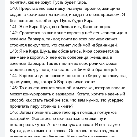
понятия, как её зовут. Пусть будет Кира.
140
:
Представляю вам нашу главную героиню, женщина
седая, в красивом платьишке, иногда не очень красивом. Я
без понятия, как её зовут. Пусть будет Кира.
141
:
Я не Кира Шука, вы обознались, Кира женщина.
142
:
Сражается за внимание короля у неё есть соперница в
зелёном Варвара, так вот, почти во всех роликах сюжет
строится вокруг того, кто станет любимой избранницей.
143
:
Я не Кира Шука, вы обознались. Кира сражается за
внимание короля. У неё есть соперница, женщина в
зелёном Варвара. Так вот, почти во всех роликах сюжет
строится вокруг того, кто станет любимой избранницей.
144
:
Короля и тут не совсем понятно то Кира у нас лохушка,
простушка, над которой Варвара издевается.
145
:
То она становится элитной мамзелью, которая вполне
может конкурировать с варваром. Кстати, хотите надёжный
способ, как стать такой же все, что вам нужно, это усердно
прочитать пару страниц в книге?
146
:
Затем поменять своё тело при помощи ползунков
настройки. Желательно вкачиваться в ляжки, ну и
потанцевать чутка. А то че вы тухлая такая. И вот вы уже
Курти, дамка высшего класса. Осталось только заделать
пузожителя для надёжности. И вот тебе на мужичок то.