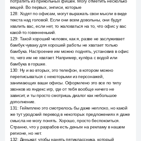
потратить из прикольных фишек. Могу отметить несколько
вещей. Во первых, энписи, которые
128
:
Ходят по офисам, могут выражать свои мысли в виде
текста над головой. Если они всем довольны, они будут
хвалить вас, если нет, то жаловаться на то, что офис у вас
какой-то говенненький.
129
:
Такой хороший человек, как я, разве не заслуживает
бамбук чуваку для хорошей работы не хватает только
бамбука. Настроение им можно поднять, установив в офис
то, чего им не хватает. Например, кулёра с водой или
бамбука в горшке.
130
:
Ну и во вторых, это телефон, в котором можно
переписываться с некоторыми из персонажей,
занимающих ваши офисы. Оформлено это все по типу
звонков из яндекс игр, где от тебя вообще ничего не
зависит, и ты просто смотришь диалог как небольшое
дополнение.
131
:
Геймплею это смотрелось бы даже неплохо, но какой
же тут уродский перевод в некоторых предложениях я даже
смысла не могу понять. Хорошо, просто беспокоиться.
Странно, что у разрабов есть деньги на рекламу в нашем
регионе, но нет.
132
:
Деньжат, чтобы нанять пятиклассника, который