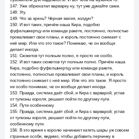
147
:
Уже обрюхатил варварку ну, тут уже думайте сами.
148
:
Угу.
149
:
Что за хрень? Чёрная магия, колдун?
150
:
И вот таких, причём наша Кира, подобно
фуфелшмертцу или команде ракете, постоянно, полностью
проваливает свои планы, и король постоянно снимает с
неё ммр. Или что это такое? Понимаю, че он вообще
делает иногда.
151
:
Сюжетов тут полным полно, я просто не особо.
152
:
И вот таких сюжетов тут полным полно. Причём наша
Кира, подобно фуфелшмертцу или команде ракете,
постоянно, полностью проваливает свои планы, и король
постоянно снимает с неё ммр. Или что это такое. Я просто
не особо понимаю, че он вообще делает иногда.
153
:
Правда, система даёт сбой, и Кира с варварой, устав
от тупизны короля, решают пойти по другому пути.
154
:
Пути особенному.
155
:
Правда, система даёт сбой, и Кира с варварой, устав
от тупизны короля, решают пойти по другому пути,
особенному пути.
156
:
В это время к королю начинают катить шары уж совсем
странные особи, видимо, чтобы добавить перчинку в