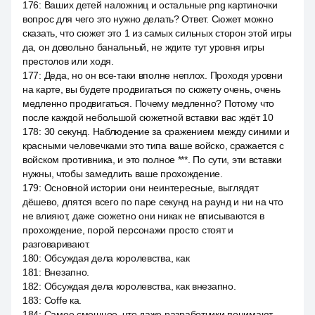
176
:
Ваших детей наложниц и остальные png картиночки
вопрос для чего это нужно делать? Ответ. Сюжет можно
сказать, что сюжет это 1 из самых сильных сторон этой игры
да, он довольно банальный, не ждите тут уровня игры
престолов или ходя.
177
:
Деда, но он все-таки вполне неплох. Проходя уровни
на карте, вы будете продвигаться по сюжету очень, очень
медленно продвигаться. Почему медленно? Потому что
после каждой небольшой сюжетной вставки вас ждёт 10
178
:
30 секунд. Наблюдение за сражением между синими и
красными человечками это типа ваше войско, сражается с
войском противника, и это полное ***. По сути, эти вставки
нужны, чтобы замедлить ваше прохождение.
179
:
Основной истории они неинтересные, выглядят
дёшево, длятся всего по паре секунд на раунд и ни на что
не влияют, даже сюжетно они никак не вписываются в
прохождение, порой персонажи просто стоят и
разговаривают.
180
:
Обсуждая дела королевства, как
181
:
Внезапно.
182
:
Обсуждая дела королевства, как внезапно.
183
:
Coffe ка.
184
:
Самое смешное, что даже разработчики понимают,