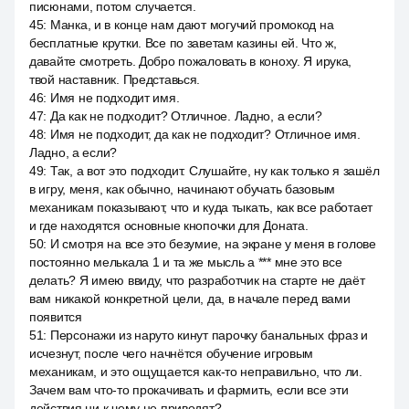
писюнами, потом случается.
45
:
Манка, и в конце нам дают могучий промокод на
бесплатные крутки. Все по заветам казины ей. Что ж,
давайте смотреть. Добро пожаловать в коноху. Я ирука,
твой наставник. Представься.
46
:
Имя не подходит имя.
47
:
Да как не подходит? Отличное. Ладно, а если?
48
:
Имя не подходит, да как не подходит? Отличное имя.
Ладно, а если?
49
:
Так, а вот это подходит. Слушайте, ну как только я зашёл
в игру, меня, как обычно, начинают обучать базовым
механикам показывают, что и куда тыкать, как все работает
и где находятся основные кнопочки для Доната.
50
:
И смотря на все это безумие, на экране у меня в голове
постоянно мелькала 1 и та же мысль а *** мне это все
делать? Я имею ввиду, что разработчик на старте не даёт
вам никакой конкретной цели, да, в начале перед вами
появится
51
:
Персонажи из наруто кинут парочку банальных фраз и
исчезнут, после чего начнётся обучение игровым
механикам, и это ощущается как-то неправильно, что ли.
Зачем вам что-то прокачивать и фармить, если все эти
действия ни к чему не приводят?