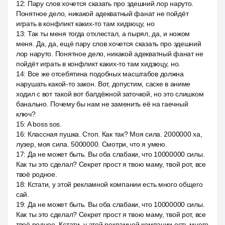
12
:
Пару слов хочется сказать про здешний лор наруто.
Понятное дело, никакой адекватный фанат не пойдёт
играть в конфликт каких-то там хидзюцу, но
13
:
Так ты меня тогда отхлестал, а пырял, да, и ножом
меня. Да, да, ещё пару слов хочется сказать про здешний
лор наруто. Понятное дело, никакой адекватный фанат не
пойдёт играть в конфликт каких-то там хидзюцу, но.
14
:
Все же отсебятина подобных масштабов должна
нарушать какой-то закон. Вот, допустим, саске в аниме
ходил с вот такой вот балдёжной заточкой, но это слишком
банально. Почему бы нам не заменить её на гаечный
ключ?
15
:
A boss sos.
16
:
Классная пушка. Стоп. Как так? Моя сила. 2000000 ха,
лузер, моя сила. 5000000. Смотри, что я умею.
17
:
Да не может быть. Вы оба слабаки, что 10000000 силы.
Как ты это сделал? Секрет прост я твою маму, твой рот, все
твоё родное.
18
:
Кстати, у этой рекламной компании есть много общего
сай.
19
:
Да не может быть. Вы оба слабаки, что 10000000 силы.
Как ты это сделал? Секрет прост я твою маму, твой рот, все
твоё родное. Кстати, у этой рекламной компании есть много