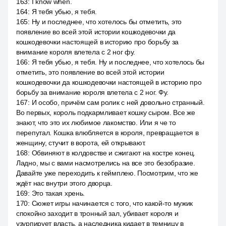
163
:
I know when.
164
:
Я тебя убью, я тебя.
165
:
Ну и последнее, что хотелось бы отметить, это
появление во всей этой истории кошкодевочки да
кошкодевочки настоящей в историю про борьбу за
внимание короля влетела с 2 ног фу.
166
:
Я тебя убью, я тебя. Ну и последнее, что хотелось бы
отметить, это появление во всей этой истории
кошкодевочки да кошкодевочки настоящей в историю про
борьбу за внимание короля влетела с 2 ног. Фу.
167
:
И особо, причём сам ролик с ней довольно странный.
Во первых, король подкармливает кошку сыром. Все же
знают, что это их любимое лакомство. Или я че то
перепутал. Кошка влюбляется в короля, превращается в
женщину, стучит в ворота, ей открывают.
168
:
Обвиняют в колдовстве и сжигают на костре конец.
Ладно, мы с вами насмотрелись на все это безобразие.
Давайте уже переходить к геймплею. Посмотрим, что же
ждёт нас внутри этого дворца.
169
:
Это такая хрень.
170
:
Сюжет игры начинается с того, что какой-то мужик
спокойно заходит в тронный зал, убивает короля и
узурпирует власть, а наследника кидает в темницу в