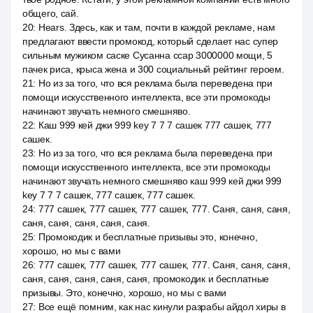
общего, сай.
20
:
Hears. Здесь, как и там, почти в каждой рекламе, нам
предлагают ввести промокод, который сделает нас супер
сильным мужиком саске Сусанна ссар 3000000 мощи, 5
пачек риса, крыса жена и 300 социальный рейтинг героем.
21
:
Но из за того, что вся реклама была переведена при
помощи искусственного интеллекта, все эти промокоды
начинают звучать немного смешняво.
22
:
Каш 999 кей джи 999 key 7 7 7 сашек 777 сашек, 777
сашек.
23
:
Но из за того, что вся реклама была переведена при
помощи искусственного интеллекта, все эти промокоды
начинают звучать немного смешняво каш 999 кей джи 999
key 7 7 7 сашек, 777 сашек, 777 сашек.
24
:
777 сашек, 777 сашек, 777 сашек, 777. Саня, саня, саня,
саня, саня, саня, саня, саня.
25
:
Промокодик и бесплатные призывы это, конечно,
хорошо, но мы с вами
26
:
777 сашек, 777 сашек, 777 сашек, 777. Саня, саня, саня,
саня, саня, саня, саня, саня, промокодик и бесплатные
призывы. Это, конечно, хорошо, но мы с вами
27
:
Все ещё помним, как нас кинули разрабы айдол хиры в