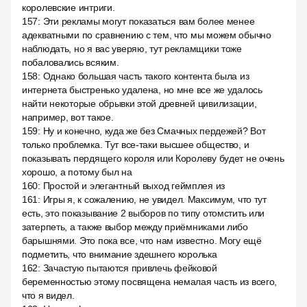
королевские интриги.
157
:
Эти рекламы могут показаться вам более менее
адекватными по сравнению с тем, что мы можем обычно
наблюдать, но я вас уверяю, тут рекламщики тоже
побаловались всяким.
158
:
Однако большая часть такого контента была из
интернета быстренько удалена, но мне все же удалось
найти некоторые обрывки этой древней цивилизации,
например, вот такое.
159
:
Ну и конечно, куда же без Смачных пердежей? Вот
только проблемка. Тут все-таки высшее общество, и
показывать пердящего короля или Королеву будет не очень
хорошо, а потому был на
160
:
Простой и элегантный выход геймплея из
161
:
Игры я, к сожалению, не увидел. Максимум, что тут
есть, это показывание 2 выборов по типу отомстить или
затерпеть, а также выбор между приёмниками либо
барышнями. Это пока все, что нам известно. Могу ещё
подметить, что внимание здешнего королька
162
:
Зачастую пытаются привлечь фейковой
беременностью этому посвящена немалая часть из всего,
что я видел.