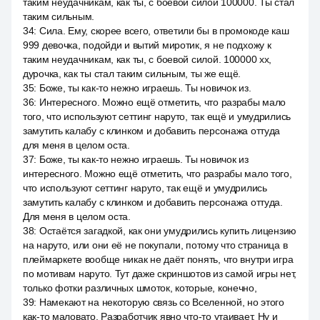
таким неудачникам, как ты, с боевой силой 100000. Ты стал
таким сильным.
34
:
Сила. Ему, скорее всего, ответили бы в промокоде каш
999 девочка, подойди и вытий миротик, я не подхожу к
таким неудачникам, как ты, с боевой силой. 100000 хх,
дурочка, как ты стал таким сильным, ты же ещё.
35
:
Боже, ты как-то нежно играешь. Ты новичок из.
36
:
Интересного. Можно ещё отметить, что разрабы мало
того, что используют сеттинг наруто, так ещё и умудрились
замутить калабу с клинком и добавить персонажа оттуда
для меня в целом оста.
37
:
Боже, ты как-то нежно играешь. Ты новичок из
интересного. Можно ещё отметить, что разрабы мало того,
что используют сеттинг наруто, так ещё и умудрились
замутить калабу с клинком и добавить персонажа оттуда.
Для меня в целом оста.
38
:
Остаётся загадкой, как они умудрились купить лицензию
на наруто, или они её не покупали, потому что страница в
плеймаркете вообще никак не даёт понять, что внутри игра
по мотивам наруто. Тут даже скриншотов из самой игры нет,
только фотки различных шмоток, которые, конечно,
39
:
Намекают на некоторую связь со Вселенной, но этого
как-то маловато. Разработчик явно что-то утаивает. Ну и