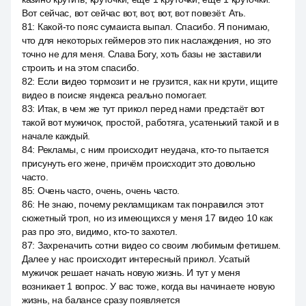
Вот сейчас, вот сейчас вот, вот, вот, вот повезёт. Ать.
81
:
Какой-то пояс сумаиста выпал. Спасибо. Я понимаю,
что для некоторых геймеров это пик наслаждения, но это
точно не для меня. Слава Богу, хоть базы не заставили
строить и на этом спасибо.
82
:
Если видео тормозит и не грузится, как ни крути, ищите
видео в поиске яндекса реально помогает.
83
:
Итак, в чем же тут прикол перед нами предстаёт вот
такой вот мужичок, простой, работяга, усатенький такой и в
начале каждый.
84
:
Рекламы, с ним происходит неудача, кто-то пытается
присунуть его жене, причём происходит это довольно
часто.
85
:
Очень часто, очень, очень часто.
86
:
Не знаю, почему рекламщикам так понравился этот
сюжетный троп, но из имеющихся у меня 17 видео 10 как
раз про это, видимо, кто-то захотел.
87
:
Захреначить сотни видео со своим любимым фетишем.
Далее у нас происходит интересный прикол. Усатый
мужичок решает начать новую жизнь. И тут у меня
возникает 1 вопрос. У вас тоже, когда вы начинаете новую
жизнь, на балансе сразу появляется