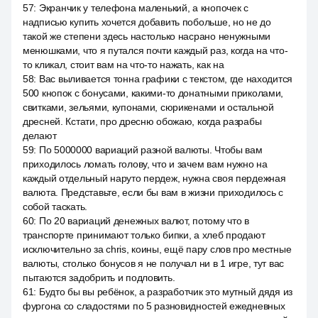
57
:
Экранчик у телефона маленький, а кнопочек с
надписью купить хочется добавить побольше, но не до
такой же степени здесь настолько насрано ненужными
менюшками, что я путался почти каждый раз, когда на что-
то кликал, стоит вам на что-то нажать, как на
58
:
Вас выливается тонна графики с текстом, где находится
500 кнопок с бонусами, какими-то донатными приколами,
свитками, зельями, купонами, сюрикенами и остальной
дресней. Кстати, про дресню обожаю, когда разрабы
делают
59
:
По 5000000 вариаций разной валюты. Чтобы вам
приходилось ломать голову, что и зачем вам нужно на
каждый отдельный наруто пердеж, нужна своя пердежная
валюта. Представьте, если бы вам в жизни приходилось с
собой таскать.
60
:
По 20 вариаций денежных валют, потому что в
транспорте принимают только бипки, а хлеб продают
исключительно за chris, коины, ещё пару слов про местные
валюты, столько бонусов я не получал ни в 1 игре, тут вас
пытаются задобрить и подловить.
61
:
Будто бы вы ребёнок, а разработчик это мутный дядя из
фургона со сладостями по 5 разновидностей ежедневных