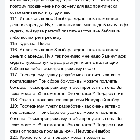
поэтому продвижение по сюжету для вас практически
останавливается и тут для вас.
114
:
У нас есть целых 3 выбора ждать, пока накопятся
деньги с аренды. Ну, я так понимаю, мне надо 5 минут афк
сидеть, туй курва рататуй платить настоящие баблишки
либо посмотреть рекламу.
115
:
Курвааа. После.
116
:
У нас есть целых 3 выбора ждать, пока накопятся
деньги с аренды. Ну я так понимаю мне надо 5 минут афк
сидеть, курвааа туй курва, рататуй платить настоящие
баблишки либо посмотреть рекламу после
117
:
Последнему пункту разработчик вас очень активно
подталкивает. При сборе бонусок вы можете получить
больше. Посмотрев рекламу, чтобы пропустить ночь. Вы
тоже можете её посмотреть. Это че такое? Подарок ночи.
118
:
Отказ от подарка посланца ночи Немудрый выбор.
119
:
Последнему пункту разработчик вас очень активно
подталкивает. При сборе бонусок вы можете получить
больше. Посмотрев рекламу, чтобы пропустить ночь. Вы
тоже можете её посмотреть. Это че такое? Подарок ночи,
отказ от подарка посланца ночи, Немудрый выбор.
120
:
Кроме того, этот подарок может позволить.