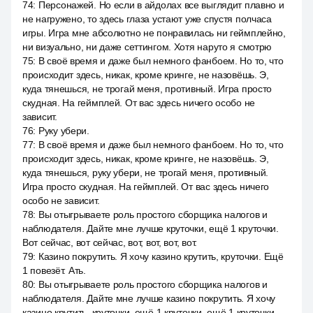
74
:
Персонажей. Но если в айдолах все выглядит плавно и
не нагружено, то здесь глаза устают уже спустя полчаса
игры. Игра мне абсолютно не понравилась ни геймплейно,
ни визуально, ни даже сеттингом. Хотя наруто я смотрю
75
:
В своё время и даже был немного фанбоем. Но то, что
происходит здесь, никак, кроме кринге, не назовёшь. Э,
куда тянешься, не трогай меня, противный. Игра просто
скудная. На геймплей. От вас здесь ничего особо не
зависит.
76
:
Руку убери.
77
:
В своё время и даже был немного фанбоем. Но то, что
происходит здесь, никак, кроме кринге, не назовёшь. Э,
куда тянешься, руку убери, не трогай меня, противный.
Игра просто скудная. На геймплей. От вас здесь ничего
особо не зависит.
78
:
Вы отыгрываете роль простого сборщика налогов и
наблюдателя. Дайте мне лучше круточки, ещё 1 круточки.
Вот сейчас, вот сейчас, вот, вот, вот, вот.
79
:
Казино покрутить. Я хочу казино крутить, круточки. Ещё
1 повезёт. Ать.
80
:
Вы отыгрываете роль простого сборщика налогов и
наблюдателя. Дайте мне лучше казино покрутить. Я хочу
казино крутить, круточки, ещё 1 круточки, ещё 1 круточки.