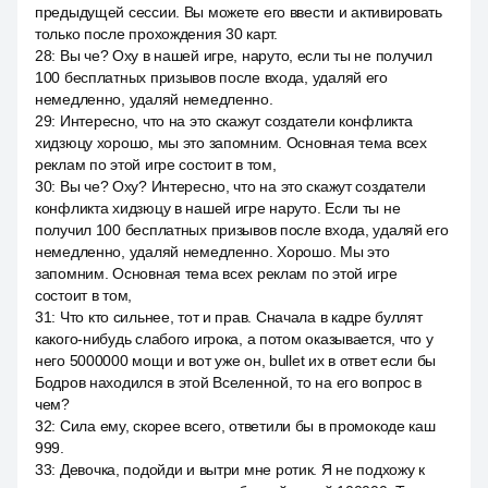
предыдущей сессии. Вы можете его ввести и активировать
только после прохождения 30 карт.
28
:
Вы че? Оху в нашей игре, наруто, если ты не получил
100 бесплатных призывов после входа, удаляй его
немедленно, удаляй немедленно.
29
:
Интересно, что на это скажут создатели конфликта
хидзюцу хорошо, мы это запомним. Основная тема всех
реклам по этой игре состоит в том,
30
:
Вы че? Оху? Интересно, что на это скажут создатели
конфликта хидзюцу в нашей игре наруто. Если ты не
получил 100 бесплатных призывов после входа, удаляй его
немедленно, удаляй немедленно. Хорошо. Мы это
запомним. Основная тема всех реклам по этой игре
состоит в том,
31
:
Что кто сильнее, тот и прав. Сначала в кадре буллят
какого-нибудь слабого игрока, а потом оказывается, что у
него 5000000 мощи и вот уже он, bullet их в ответ если бы
Бодров находился в этой Вселенной, то на его вопрос в
чем?
32
:
Сила ему, скорее всего, ответили бы в промокоде каш
999.
33
:
Девочка, подойди и вытри мне ротик. Я не подхожу к