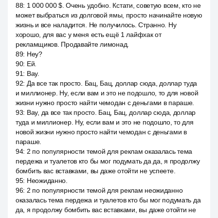
88
:
1 000 000 $. Очень удобно. Кстати, советую всем, кто не
может выбраться из долговой ямы, просто начинайте новую
жизнь и все наладится. Не получилось. Странно. Ну
хорошо, для вас у меня есть ещё 1 лайфхак от
рекламщиков. Продавайте лимонад.
89
:
Hey?
90
:
Ей.
91
:
Вау.
92
:
Да все так просто. Бац, Бац, доллар сюда, доллар туда
и миллионер. Ну, если вам и это не подошло, то для новой
жизни нужно просто найти чемодан с деньгами в параше.
93
:
Вау, да все так просто. Бац, Бац, доллар сюда, доллар
туда и миллионер. Ну, если вам и это не подошло, то для
новой жизни нужно просто найти чемодан с деньгами в
параше.
94
:
2 по популярности темой для реклам оказалась тема
пердежа и туалетов кто бы мог подумать да да, я продолжу
бомбить вас вставками, вы даже отойти не успеете.
95
:
Неожиданно.
96
:
2 по популярности темой для реклам неожиданно
оказалась тема пердежа и туалетов кто бы мог подумать да
да, я продолжу бомбить вас вставками, вы даже отойти не