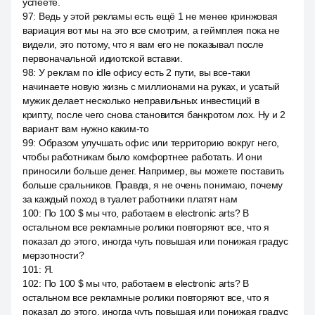
успеете.
97
:
Ведь у этой рекламы есть ещё 1 не менее кринжовая
вариация вот мы на это все смотрим, а геймплея пока не
видели, это потому, что я вам его не показывал после
первоначальной идиотской вставки.
98
:
У реклам по idle офису есть 2 пути, вы все-таки
начинаете новую жизнь с миллионами на руках, и усатый
мужик делает несколько неправильных инвестиций в
крипту, после чего снова становится банкротом лох. Ну и 2
вариант вам нужно каким-то
99
:
Образом улучшать офис или территорию вокруг него,
чтобы работникам было комфортнее работать. И они
приносили больше денег. Например, вы можете поставить
больше сральников. Правда, я не очень понимаю, почему
за каждый поход в туалет работники платят нам
100
:
По 100 $ мы что, работаем в electronic arts? В
остальном все рекламные ролики повторяют все, что я
показал до этого, иногда чуть повышая или понижая градус
мерзотности?
101
:
Я.
102
:
По 100 $ мы что, работаем в electronic arts? В
остальном все рекламные ролики повторяют все, что я
показал до этого, иногда чуть повышая или понижая градус