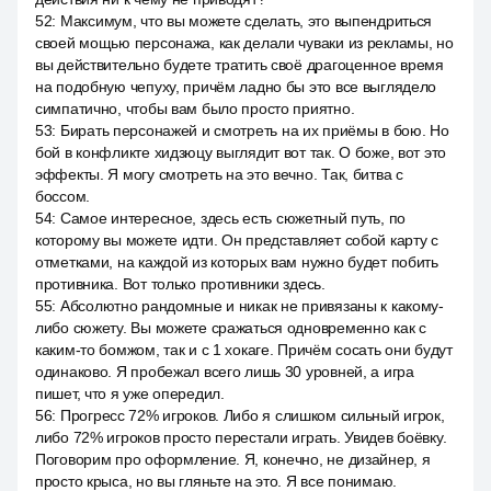
52
:
Максимум, что вы можете сделать, это выпендриться
своей мощью персонажа, как делали чуваки из рекламы, но
вы действительно будете тратить своё драгоценное время
на подобную чепуху, причём ладно бы это все выглядело
симпатично, чтобы вам было просто приятно.
53
:
Бирать персонажей и смотреть на их приёмы в бою. Но
бой в конфликте хидзюцу выглядит вот так. О боже, вот это
эффекты. Я могу смотреть на это вечно. Так, битва с
боссом.
54
:
Самое интересное, здесь есть сюжетный путь, по
которому вы можете идти. Он представляет собой карту с
отметками, на каждой из которых вам нужно будет побить
противника. Вот только противники здесь.
55
:
Абсолютно рандомные и никак не привязаны к какому-
либо сюжету. Вы можете сражаться одновременно как с
каким-то бомжом, так и с 1 хокаге. Причём сосать они будут
одинаково. Я пробежал всего лишь 30 уровней, а игра
пишет, что я уже опередил.
56
:
Прогресс 72% игроков. Либо я слишком сильный игрок,
либо 72% игроков просто перестали играть. Увидев боёвку.
Поговорим про оформление. Я, конечно, не дизайнер, я
просто крыса, но вы гляньте на это. Я все понимаю.