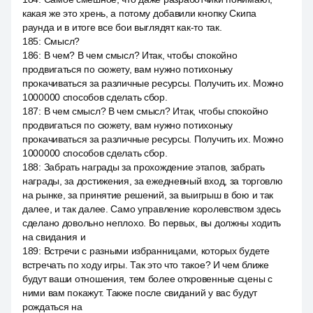
какая же это хрень, а потому добавили кнопку Скипа
раунда и в итоге все бои выглядят как-то так.
185
:
Смысл?
186
:
В чем? В чем смысл? Итак, чтобы спокойно
продвигаться по сюжету, вам нужно потихоньку
прокачиваться за различные ресурсы. Получить их. Можно
1000000 способов сделать сбор.
187
:
В чем смысл? В чем смысл? Итак, чтобы спокойно
продвигаться по сюжету, вам нужно потихоньку
прокачиваться за различные ресурсы. Получить их. Можно
1000000 способов сделать сбор.
188
:
Забрать награды за прохождение этапов, забрать
награды, за достижения, за ежедневный вход, за торговлю
на рынке, за принятие решений, за выигрыш в бою и так
далее, и так далее. Само управление королевством здесь
сделано довольно неплохо. Во первых, вы должны ходить
на свидания и
189
:
Встречи с разными избранницами, которых будете
встречать по ходу игры. Так это что такое? И чем ближе
будут ваши отношения, тем более откровенные сцены с
ними вам покажут. Также после свиданий у вас будут
рождаться на