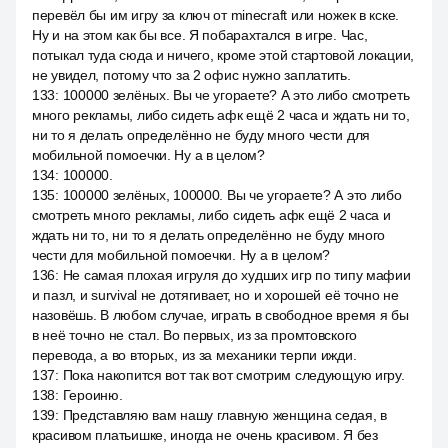
перевёл бы им игру за ключ от minecraft или ножек в кске.
Ну и на этом как бы все. Я побарахтался в игре. Час,
потыкал туда сюда и ничего, кроме этой стартовой локации,
не увидел, потому что за 2 офис нужно заплатить.
133
:
100000 зелёных. Вы че угораете? А это либо смотреть
много рекламы, либо сидеть афк ещё 2 часа и ждать ни то,
ни то я делать определённо не буду много чести для
мобильной помоечки. Ну а в целом?
134
:
100000.
135
:
100000 зелёных, 100000. Вы че угораете? А это либо
смотреть много рекламы, либо сидеть афк ещё 2 часа и
ждать ни то, ни то я делать определённо не буду много
чести для мобильной помоечки. Ну а в целом?
136
:
Не самая плохая игруля до худших игр по типу мафии
и пазл, и survival не дотягивает, но и хорошей её точно не
назовёшь. В любом случае, играть в свободное время я бы
в неё точно не стал. Во первых, из за промтовского
перевода, а во вторых, из за механики терпи ижди.
137
:
Пока накопится вот так вот смотрим следующую игру.
138
:
Героиню.
139
:
Представляю вам нашу главную женщина седая, в
красивом платьишке, иногда не очень красивом. Я без