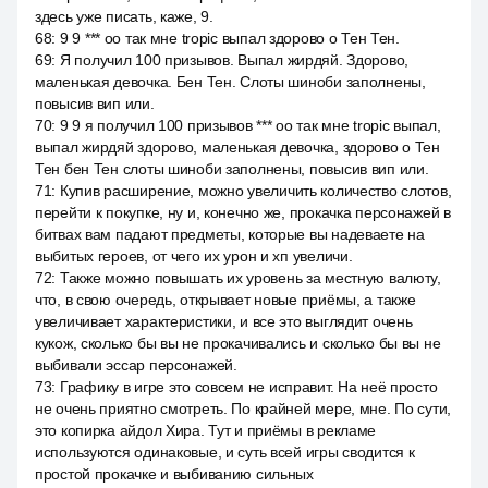
здесь уже писать, каже, 9.
68
:
9 9 *** оо так мне tropic выпал здорово о Тен Тен.
69
:
Я получил 100 призывов. Выпал жирдяй. Здорово,
маленькая девочка. Бен Тен. Слоты шиноби заполнены,
повысив вип или.
70
:
9 9 я получил 100 призывов *** оо так мне tropic выпал,
выпал жирдяй здорово, маленькая девочка, здорово о Тен
Тен бен Тен слоты шиноби заполнены, повысив вип или.
71
:
Купив расширение, можно увеличить количество слотов,
перейти к покупке, ну и, конечно же, прокачка персонажей в
битвах вам падают предметы, которые вы надеваете на
выбитых героев, от чего их урон и хп увеличи.
72
:
Также можно повышать их уровень за местную валюту,
что, в свою очередь, открывает новые приёмы, а также
увеличивает характеристики, и все это выглядит очень
кукож, сколько бы вы не прокачивались и сколько бы вы не
выбивали эссар персонажей.
73
:
Графику в игре это совсем не исправит. На неё просто
не очень приятно смотреть. По крайней мере, мне. По сути,
это копирка айдол Хира. Тут и приёмы в рекламе
используются одинаковые, и суть всей игры сводится к
простой прокачке и выбиванию сильных