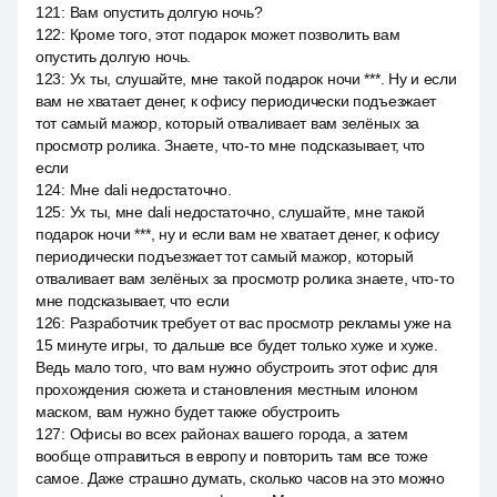
121
:
Вам опустить долгую ночь?
122
:
Кроме того, этот подарок может позволить вам
опустить долгую ночь.
123
:
Ух ты, слушайте, мне такой подарок ночи ***. Ну и если
вам не хватает денег, к офису периодически подъезжает
тот самый мажор, который отваливает вам зелёных за
просмотр ролика. Знаете, что-то мне подсказывает, что
если
124
:
Мне dali недостаточно.
125
:
Ух ты, мне dali недостаточно, слушайте, мне такой
подарок ночи ***, ну и если вам не хватает денег, к офису
периодически подъезжает тот самый мажор, который
отваливает вам зелёных за просмотр ролика знаете, что-то
мне подсказывает, что если
126
:
Разработчик требует от вас просмотр рекламы уже на
15 минуте игры, то дальше все будет только хуже и хуже.
Ведь мало того, что вам нужно обустроить этот офис для
прохождения сюжета и становления местным илоном
маском, вам нужно будет также обустроить
127
:
Офисы во всех районах вашего города, а затем
вообще отправиться в европу и повторить там все тоже
самое. Даже страшно думать, сколько часов на это можно