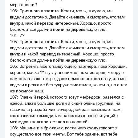
мерзотности?
103
:
Приятного аппетита. Кстати, что ж, я думаю, мы
видели достаточно. Давайте скачивать и смотреть, что там
внутри, какой перевод интересный. Хорошо, просто
беспокоиться должна пойти на деревенскую пло.
104
:
И?
105
:
Приятного аппетита. Кстати, что ж, я думаю, мы
видели достаточно. Давайте скачивать и смотреть, что там
внутри и какой перевод интересный. Хорошо, просто
беспокоиться должна пойти на деревенскую пло.
106
:
Встретить моего танцующего партнёра, пока хороший,
хорошо, маска *** в углу анонимно, пока история, которую
нам показывают в игре, даже немного похожа на ту, что мы
видели в рекламе без супружеских измен, конечно, но с тем
же посылом наш.
107
:
Главный герой, которого зовут мефедрон, развёлся с
женой, влез в большие долги и сидит очень грустный, на
лавочке, а разработчик в очередной раз показывает нам,
как правильно выходить из таких жизненных ситуаций к
мефедрон подваливает чел на дорогой.
108
:
Машине и в брюликах, после чего сходу говорит я
осуществлю все твои мечты. Вот тебе здание, вот тебе