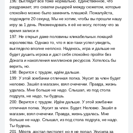
196
:
Выглядит все тоже нормально. Единственное, что
раздражает, это схватки рыцарей между сюжетом, которые
спокойно можно было заменить плашкой. Пожалуйста,
подождите 20 секунд. Мы не хотим, чтобы вы прошли нашу
игру за 1 день. Рекомендовать я её не могу, потому что за
время записи я
197
:
Не открыл даже половины кликабельных локаций
королевства. Однако то, что я все-таки успел увидеть,
выглядело вполне неплохо. Надеюсь, игра и дальше не
будет душить игрока и даст себя спокойно пройти без
Доната и накопления миллионов ресурсов. Хотелось бы
верить, но.
198
:
Верится с трудом, идём дальше.
199
:
У этой зомбачки отличная попка. Укусит за член будет
неловко. Зашёл в магазин, взял очечечки. Правда, жизнь
удалась. Мне больше не надо. Слышал, из под стола
подруга, не надо, ты будешь.
200
:
Верится с трудом. Идём дальше. У этой зомбачки
отличная попка. Укусит за член. Будет. Неловко. Зашёл в
магазин, взял очечечки. Правда, жизнь удалась. Мне
больше не надо. Слышал, из под стола подруга, не надо.
Ты будешь.
201
:
Мёртв, достал пистолет, но я не попал. Укусила за