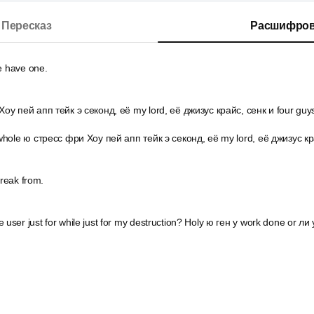
Пересказ
Расшифров
e have one.
у пей апп тейк э секонд, её my lord, её джизус крайс, сенк и four guys 
hole ю стресс фри Хоу пей апп тейк э секонд, её my lord, её джизус кра
break from.
ser just for while just for my destruction? Holy ю ген y work done or ли