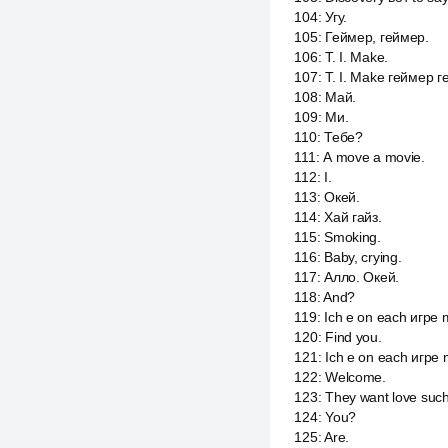
104
:
Угу.
105
:
Геймер, геймер.
106
:
T. I. Make.
107
:
T. I. Make геймер г
108
:
Май.
109
:
Ми.
110
:
Тебе?
111
:
А move а movie.
112
:
I.
113
:
Окей.
114
:
Хай гайз.
115
:
Smoking.
116
:
Baby, crying.
117
:
Алло. Окей.
118
:
And?
119
:
Ich e on each игре 
120
:
Find you.
121
:
Ich e on each игре m
122
:
Welcome.
123
:
They want love such
124
:
You?
125
:
Are.