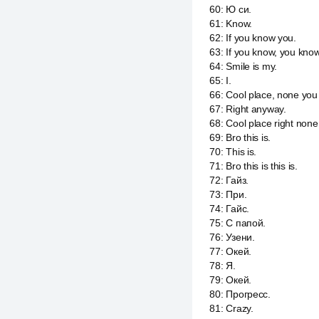
60
:
Ю си.
61
:
Know.
62
:
If you know you.
63
:
If you know, you know
64
:
Smile is my.
65
:
I.
66
:
Cool place, none you 
67
:
Right anyway.
68
:
Cool place right none
69
:
Bro this is.
70
:
This is.
71
:
Bro this is this is.
72
:
Гайз.
73
:
При.
74
:
Гайс.
75
:
С папой.
76
:
Узени.
77
:
Окей.
78
:
Я.
79
:
Окей.
80
:
Прогресс.
81
:
Crazy.