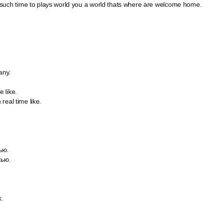
such time to plays world you a world thats where are welcome home.
any.
e like.
 real time like.
ью.
кью.
.
.