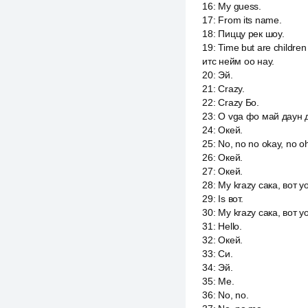
16
:
My guess.
17
:
From its name.
18
:
Пиццу рек шоу.
19
:
Time but are childre
итс нейм оо нау.
20
:
Эй.
21
:
Crazy.
22
:
Crazy Бо.
23
:
О vga фо май даун 
24
:
Окей.
25
:
No, no no okay, no oh
26
:
Окей.
27
:
Окей.
28
:
My krazy сака, вот yo
29
:
Is вот.
30
:
My krazy сака, вот yo
31
:
Hello.
32
:
Окей.
33
:
Си.
34
:
Эй.
35
:
Me.
36
:
No, no.