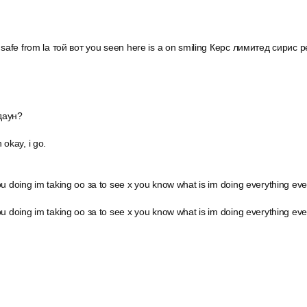
n safe from la той вот you seen here is a on smiling Керс лимитед сирис
даун?
 okay, i go.
u doing im taking оо за to see x you know what is im doing everything ev
u doing im taking оо за to see x you know what is im doing everything ever