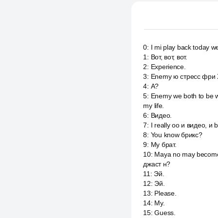
0
:
I mi play back today w
1
:
Вот, вот, вот.
2
:
Experience.
3
:
Enemy ю стресс фри Хо
4
:
А?
5
:
Enemy we both to be w
my life.
6
:
Видео.
7
:
I really оо и видео, и 
8
:
You know брикс?
9
:
My брат.
10
:
Maya no may become u
джаст н?
11
:
Эй.
12
:
Эй.
13
:
Please.
14
:
My.
15
:
Guess.