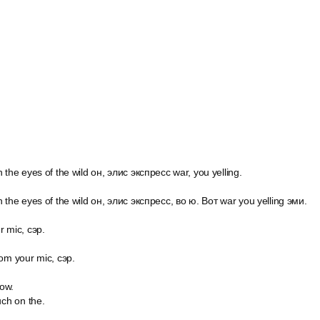
 the eyes of the wild он, элис экспресс war, you yelling.
 the eyes of the wild он, элис экспресс, во ю. Вот war you yelling эми.
r mic, сэр.
om your mic, сэр.
now.
uch on the.