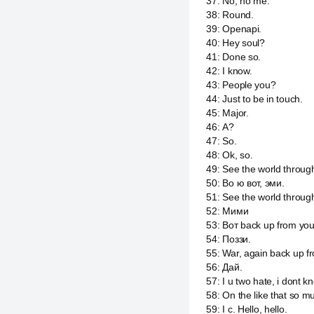
37
:
No, no me.
38
:
Round.
39
:
Openapi.
40
:
Hey soul?
41
:
Done so.
42
:
I know.
43
:
People you?
44
:
Just to be in touch.
45
:
Major.
46
:
А?
47
:
So.
48
:
Ok, so.
49
:
See the world through
50
:
Во ю вот, эми.
51
:
See the world through
52
:
Мими
53
:
Вот back up from you
54
:
Поззи.
55
:
War, again back up fr
56
:
Дай.
57
:
I u two hate, i dont k
58
:
On the like that so m
59
:
I c. Hello, hello.