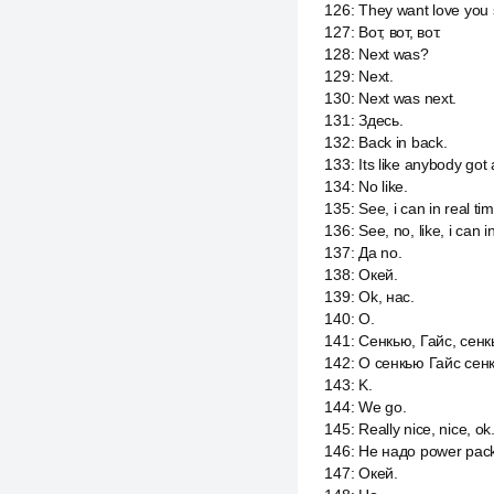
126
:
They want love you 
127
:
Вот, вот, вот.
128
:
Next was?
129
:
Next.
130
:
Next was next.
131
:
Здесь.
132
:
Back in back.
133
:
Its like anybody got 
134
:
No like.
135
:
See, i can in real tim
136
:
See, no, like, i can in
137
:
Да no.
138
:
Окей.
139
:
Ok, нас.
140
:
О.
141
:
Сенкью, Гайс, сенк
142
:
О сенкью Гайс сен
143
:
K.
144
:
We go.
145
:
Really nice, nice, ok
146
:
Не надо power pack
147
:
Окей.