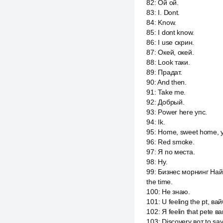
82
:
Ой ой.
83
:
I. Dont.
84
:
Know.
85
:
I dont know.
86
:
I use скрин.
87
:
Окей, окей.
88
:
Look таки.
89
:
Прадат.
90
:
And then.
91
:
Take me.
92
:
Добрый.
93
:
Power here упс.
94
:
Ik.
95
:
Home, sweet home, yo
96
:
Red smoke.
97
:
Я по места.
98
:
Ну.
99
:
Бизнес морнинг Найн 
the time.
100
:
Не знаю.
101
:
U feeling the pt, ва
102
:
Я feelin that pete в
103
:
Discovery вот to sa