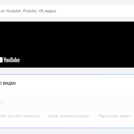
 из Youtube, Rutube, VK видео
о видео
т?
Дай краткий пересказ
Какая основная идея?
Перескажи видео