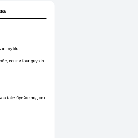
ка
in my life.
йс, сенк и four guys in
 you take брейкс энд нот