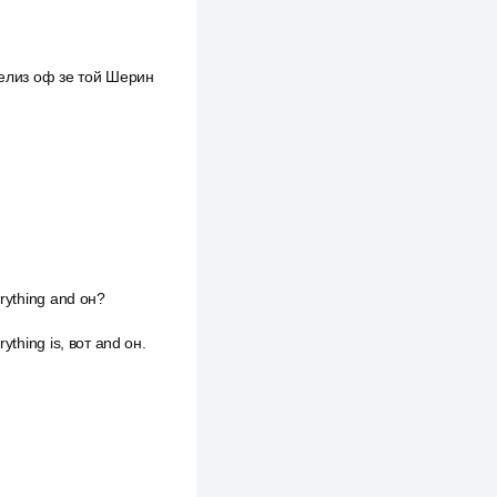
 релиз оф зе той Шерин
erything and он?
ything is, вот and он.