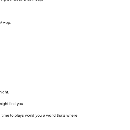
еймер.
might.
ight find you.
 time to plays world you a world thats where