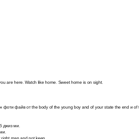
u are here. Watch like home. Sweet home is on sight.
фоти файв от the body of the young boy and of your state the end и of 
йб джиз ми.
ами.
y right man and not keep.