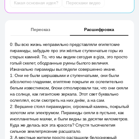
Какая основная идея?
Перескажи видео
Пересказ
Расшифровка
0
:
Вы всю жизнь неправильно представляли египетские
пирамиды, забудьте про эти жёлтые ступенчатые горы из
старых камней. То, что мы видим сегодня в giza, это просто
голый скелет, ободранные руины былого величия.
Изначально пирамиды выглядели совершенно иначе.
1
:
Они не были шершавыми и ступенчатыми, они были
абсолютно гладкими, египтяне покрыли их ослепительно
белым известняком, блоки отполировали так, что они сияли
на солнце, как гигантские зеркала. Этот свет буквально
ослеплял, если смотреть на них днём, а на сам.
2
:
Вершине стоял пирамидион, огромный камень, покрытый
золотом или электрумом. Пирамиды сияли в пустыне, как
инопланетные маяки, и были видны за десятки километров.
Куда же делась вся эта красота? Спустя тысячелетия
сильное землетрясение расшатало.
3
:
А местные жители просто растащили белоснежный