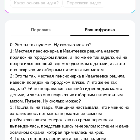
Какая основная идея?
Перескажи видео
Пересказ
Расшифровка
0
:
Это ты так пугаете. Ну сколько можно?
1
:
Местная пенсионерка в Ивантеевке решила навести
порядок на городском пляже, и что же её так задело, ей не
понравился внешний вид молодых мам с детьми, и за это
она покрыла их отборным пятиэтажным матом.
2
:
Это ты так, местная пенсионерка в Ивантеевке решила
навести порядок на городском пляже. И что же её так
задело? Ей не понравился внешний вид молодых мам с
детьми, и за это она покрыла их отборным пятиэтажным
матом. Пугаете. Ну сколько можно?
3
:
Пошла ты на тварь. Женщина настаивала, что именно из
за таких здесь нет места нормальным семьям
разбушевавшаяся генеральша во время перепалки
выпендрилась, представившись генералом юстиции и даже
хозяином охрана, которая примчалась на крик.
4
:
Города я генерал юстиции и повыше полиции.