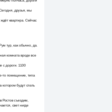
имерно полчаса, дороги
Сегодня, друзья, мы
 ждёт квартира. Сейчас
Рум тур, как обычно, да.
нная комната вроде все
е с дороги. 1100
ое-то помещение, типа
а котором будут спать
в Ростов съездим,
ается, свет нигде