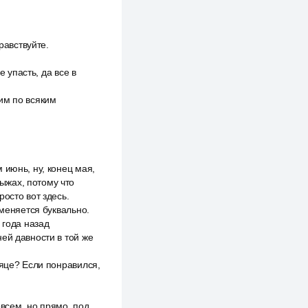
равствуйте.
е упасть, да все в
им по всяким
 июнь, ну, конец мая,
лыжах, потому что
осто вот здесь.
 меняется буквально.
 года назад
ей давности в той же
сяце? Если понравился,
овсем, но прямо, под