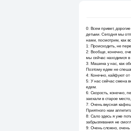
0
:
Всем привет, дорогие
детьми. Сегодня мы отп
нами, посмотрим, как вс
1
:
Происходить, не пер
2
:
Вообще, конечно, оче
мы сейчас находимся в 
3
:
Машина у нас, как об
Поэтому едем не спеша,
4
:
Конечно, кайфуют от 
5
:
У нас сейчас смена в
едем.
6
:
Скорость, конечно, п
заехали в старое место
7
:
Очень вкусная кафешк
Приятного нам аппетита
8
:
Сало здесь я уже пот
забрызгивания не смогл
9
:
Очень сложно, очень 