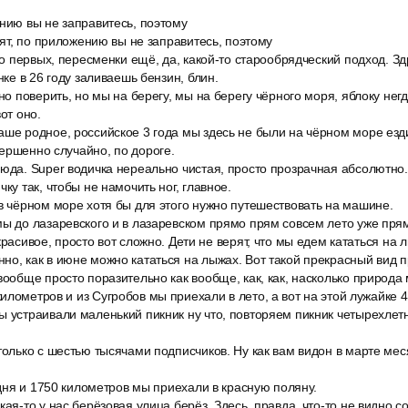
нию вы не заправитесь, поэтому
орят, по приложению вы не заправитесь, поэтому
 во первых, пересменки ещё, да, какой-то старообрядческий подход. Зд
нке в 26 году заливаешь бензин, блин.
но поверить, но мы на берегу, мы на берегу чёрного моря, яблоку негд
от оно.
аше родное, российское 3 года мы здесь не были на чёрном море езд
ершенно случайно, по дороге.
сюда. Super водичка нереально чистая, просто прозрачная абсолютно.
ку так, чтобы не намочить ног, главное.
в чёрном море хотя бы для этого нужно путешествовать на машине.
ы до лазаревского и в лазаревском прямо прям совсем лето уже прям
красивое, просто вот сложно. Дети не верят, что мы едем кататься на 
о, как в июне можно кататься на лыжах. Вот такой прекрасный вид пр
вообще просто поразительно как вообще, как, как, насколько природа
илометров и из Сугробов мы приехали в лето, а вот на этой лужайке 4
 устраивали маленький пикник ну что, повторяем пикник четырехлетн
только с шестью тысячами подписчиков. Ну как вам видон в марте ме
2 дня и 1750 километров мы приехали в красную поляну.
кая-то у нас берёзовая улица берёз. Здесь, правда, что-то не видно с