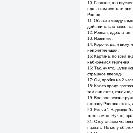
10
:
Главное, что вкусне
еда, а там все-таки он
Ростов.
11
:
Области между камен
действительно такое, ка
12
:
Ровная, идеальная, 
13
:
Извините.
14
:
Короче, да, я вижу,
неприятнейшая.
15
:
Картина, по всей ви
набираемся терпения.
16
:
Так, ну что, шутки 
страшное впереди.
17
:
Ой, пробка на 2 час
18
:
Как-то вроде проти
там они стоят, конечно,
19
:
Bad bad реконструкц
сторону Ростова ехать, 
20
:
Есть и 1 Надежда бы
тоже самое. Ну что, пр
21
:
Отсутствием человек
назвать. Не могу об это