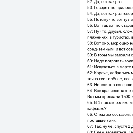
52
:
Да, вот как раз.
53
:
Говорят, по приложе
54
:
Да, вот как раз гов
55
:
Потому что вот тут,
56
:
Вот так вот по стари
57
:
Ну что, друзья, слож
пляжниках, в туристах, в
58
:
Вот оно, морюшко н
средиземным, и вот сов
59
:
В горы мы заехали 
60
:
Надо потрогать водич
61
:
Искупаться в марте 
62
:
Короче, добрались м
точно все зелёное, все 
63
:
Непонятно совершенн
64
:
Все красивое такое 
Вот мы проехали 1500 к
65
:
В 1 нашем ролике мы
кафешке?
66
:
С тем же составом, 
поставьте лайк.
67
:
Так, ну че, спустя 
68
:
Едем заселяться. Ка