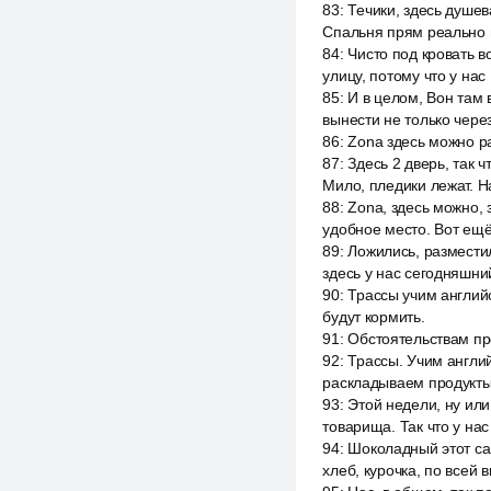
83
:
Течики, здесь душев
Спальня прям реально м
84
:
Чисто под кровать в
улицу, потому что у нас 
85
:
И в целом, Вон там 
вынести не только через
86
:
Zona здесь можно р
87
:
Здесь 2 дверь, так 
Мило, пледики лежат. Н
88
:
Zona, здесь можно, 
удобное место. Вот ещё
89
:
Ложились, разместил
здесь у нас сегодняшни
90
:
Трассы учим английс
будут кормить.
91
:
Обстоятельствам пр
92
:
Трассы. Учим англий
раскладываем продукты,
93
:
Этой недели, ну или
товарища. Так что у нас 
94
:
Шоколадный этот сам
хлеб, курочка, по всей 