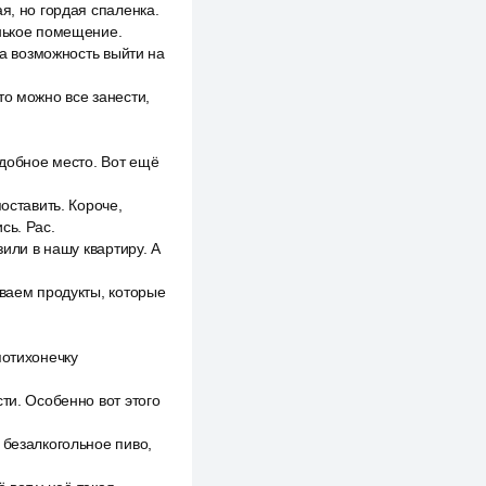
я, но гордая спаленка.
енькое помещение.
 а возможность выйти на
то можно все занести,
удобное место. Вот ещё
оставить. Короче,
сь. Рас.
зили в нашу квартиру. А
ываем продукты, которые
потихонечку
ти. Особенно вот этого
 безалкогольное пиво,