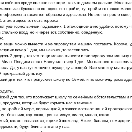
ая кабинка вроде внешне все норм, так что двигаем дальше. Маленька
аленькая буквально вот здесь вот пройти, тут пройти вот такое мал
от оформлена таким вот образом и здесь окно. Но это не просто окно,
1 этаж и здесь вот есть терраса.
вот уже горнолыжный подъёмник, 1 этаж однозначно удобно, потому ч
 спальню вход, но и через вот, собственно, обеденную.
ас.
что вещи можно вынести и экипировку там машину поставить. Короче, 
аступил вечер 1 дня, мы наконец то заселились.
здесь 2 дверь, так что вещи можно вынести и экипировку там машину п
 Мило. Пледики лежат. Наступил вечер 1 дня. Мы наконец то заселили
ись. Да, у нас тут, конечно, шухер, куча вещей. Всю машину мы выгру
й прекрасный день изу.
кий для тех, кто пропускает школу по Семей, и потихонечку расклад
одукты.
ский для тех, кто пропускает школу по семейным обстоятельствам и 
 продукты, которые будут кормить нас в течение
, по крайней мере, первых дней, в зависимости от нашей прожорливос
тут бекончик, картошка, гренки, искус, вилла, масло, какао.
ый, как он называется, горячий шоколад. Яички, бананы, помидорки,
видимости, будут блины в плане у нас.