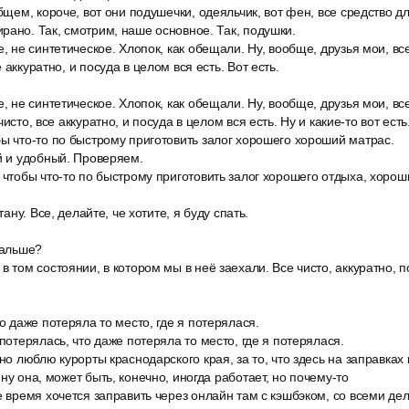
общем, короче, вот они подушечки, одеяльчик, вот фен, все средство д
рано. Так, смотрим, наше основное. Так, подушки.
е, не синтетическое. Хлопок, как обещали. Ну, вообще, друзья мои, вс
 аккуратно, и посуда в целом вся есть. Вот есть.
е, не синтетическое. Хлопок, как обещали. Ну, вообще, друзья мои, вс
исто, все аккуратно, и посуда в целом вся есть. Ну и какие-то вот есть
ы что-то по быстрому приготовить залог хорошего хороший матрас.
й и удобный. Проверяем.
 чтобы что-то по быстрому приготовить залог хорошего отдыха, хорош
тану. Все, делайте, че хотите, я буду спать.
дальше?
в том состоянии, в котором мы в неё заехали. Все чисто, аккуратно, 
то даже потеряла то место, где я потерялася.
 потерялась, что даже потеряла то место, где я потерялася.
нно люблю курорты краснодарского края, за то, что здесь на заправках
ну она, может быть, конечно, иногда работает, но почему-то
е время хочется заправить через онлайн там с кэшбэком, со всеми де