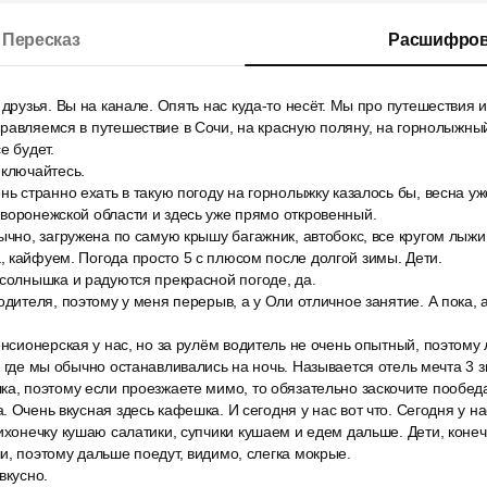
Пересказ
Расшифров
 друзья. Вы на канале. Опять нас куда-то несёт. Мы про путешествия 
равляемся в путешествие в Сочи, на красную поляну, на горнолыжный
е будет.
еключайтесь.
нь странно ехать в такую погоду на горнолыжку казалось бы, весна уж
воронежской области и здесь уже прямо откровенный.
ычно, загружена по самую крышу багажник, автобокс, все кругом лыжи
 кайфуем. Погода просто 5 с плюсом после долгой зимы. Дети.
солнышка и радуются прекрасной погоде, да.
одителя, поэтому у меня перерыв, а у Оли отличное занятие. А пока, 
енсионерская у нас, но за рулём водитель не очень опытный, поэтому 
, где мы обычно останавливались на ночь. Называется отель мечта 3 з
а, поэтому если проезжаете мимо, то обязательно заскочите пообедат
. Очень вкусная здесь кафешка. И сегодня у нас вот что. Сегодня у н
ихонечку кушаю салатики, супчики кушаем и едем дальше. Дети, конеч
и, поэтому дальше поедут, видимо, слегка мокрые.
вкусно.