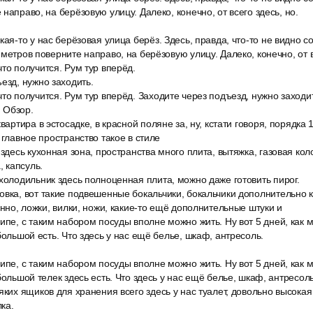
направо, на берёзовую улицу. Далеко, конечно, от всего здесь, но.
кая-то у нас берёзовая улица берёз. Здесь, правда, что-то не видно с
метров поверните направо, на берёзовую улицу. Далеко, конечно, от в
то получится. Рум тур вперёд.
езд, нужно заходить.
то получится. Рум тур вперёд. Заходите через подъезд, нужно заходи
. Обзор.
вартира в эстосадке, в красной поляне за, ну, кстати говоря, порядка
 главное пространство такое в стиле
здесь кухонная зона, пространства много плита, вытяжка, газовая коло
 капсуль.
холодильник здесь полноценная плита, можно даже готовить пирог.
вка, вот такие подвешенные бокальчики, бокальчики дополнительно к
енно, ложки, вилки, ножи, какие-то ещё дополнительные штуки и
ипе, с таким набором посуды вполне можно жить. Ну вот 5 дней, как 
большой есть. Что здесь у нас ещё белье, шкаф, антресоль.
ипе, с таким набором посуды вполне можно жить. Ну вот 5 дней, как 
большой телек здесь есть. Что здесь у нас ещё белье, шкаф, антресоль
яких ящиков для хранения всего здесь у нас туалет, довольно высока
ка.