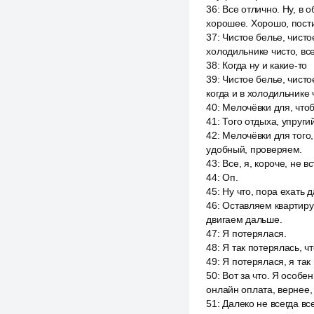
36
:
Все отлично. Ну, в 
хорошее. Хорошо, пости
37
:
Чистое белье, чисто
холодильнике чисто, все
38
:
Когда ну и какие-то
39
:
Чистое белье, чисто
когда и в холодильнике ч
40
:
Мелочёвки для, чтоб
41
:
Того отдыха, упруги
42
:
Мелочёвки для того,
удобный, проверяем.
43
:
Все, я, короче, не вс
44
:
Оп.
45
:
Ну что, пора ехать 
46
:
Оставляем квартиру 
двигаем дальше.
47
:
Я потерялася.
48
:
Я так потерялась, ч
49
:
Я потерялася, я так
50
:
Вот за что. Я особе
онлайн оплата, вернее, 
51
:
Далеко не всегда вс