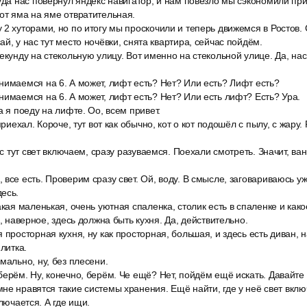
уда нас повернул яндекс навигатор, и нам повезло мы сэкономили пр
от яма на яме отвратительная.
2 хуторами, но по итогу мы проскочили и теперь движемся в Ростов. 
й, у нас тут место ночёвки, снята квартира, сейчас пойдём.
екунду на стекольную улицу. Вот именно на стекольной улице. Да, нас
нимаемся на 6. А может, лифт есть? Нет? Или есть? Лифт есть?
имаемся на 6. А может, лифт есть? Нет? Или есть лифт? Есть? Ура.
а я поеду на лифте. Оо, всем привет.
приехал. Короче, тут вот как обычно, кот о кот подошёл с пылу, с жару. 
нас тут свет включаем, сразу разуваемся. Поехали смотреть. Значит, ва
все есть. Проверим сразу свет. Ой, воду. В смысле, заговариваюсь уж
есь.
акая маленькая, очень уютная спаленка, столик есть в спаленке и как
И, наверное, здесь должна быть кухня. Да, действительно.
 просторная кухня, ну как просторная, большая, и здесь есть диван, н
плитка.
мально, ну, без плесени.
ерём. Ну, конечно, берём. Че ещё? Нет, пойдём ещё искать. Давайте 
не нравятся такие системы хранения. Ещё найти, где у неё свет включ
ключается. А где ищи.