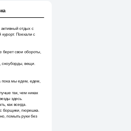
ка
и активный отдых с
 курорт. Поехали с
е берет свои обороты,
, сноуборды, вещи.
а пока мы едем, едем,
лучше так, чем никак
везды здесь.
ь, как всегда.
ас борщики, пюрешка.
но, помыть руки без