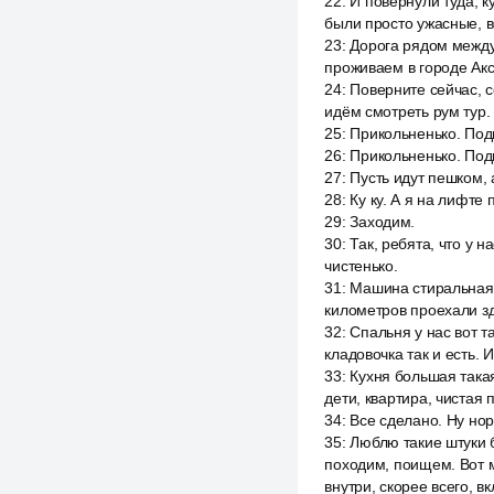
22
:
И повернули туда, к
были просто ужасные, в
23
:
Дорога рядом между 
проживаем в городе Акса
24
:
Поверните сейчас, с
идём смотреть рум тур.
25
:
Прикольненько. Под
26
:
Прикольненько. Подн
27
:
Пусть идут пешком, 
28
:
Ку ку. А я на лифте 
29
:
Заходим.
30
:
Так, ребята, что у 
чистенько.
31
:
Машина стиральная, 
километров проехали зд
32
:
Спальня у нас вот т
кладовочка так и есть. 
33
:
Кухня большая такая
дети, квартира, чистая 
34
:
Все сделано. Ну нор
35
:
Люблю такие штуки б
походим, поищем. Вот м
внутри, скорее всего, в