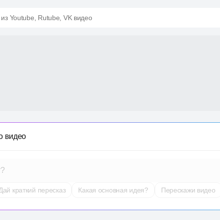
 из Youtube, Rutube, VK видео
о видео
т?
Дай краткий пересказ
Какая основная идея?
Перескажи видео