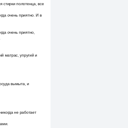
ля стирки полотенца, все
егда очень приятно. И в
егда очень приятно,
.
ий матрас, упругий и
посуда вымыта, и
 никогда не работает
лами.