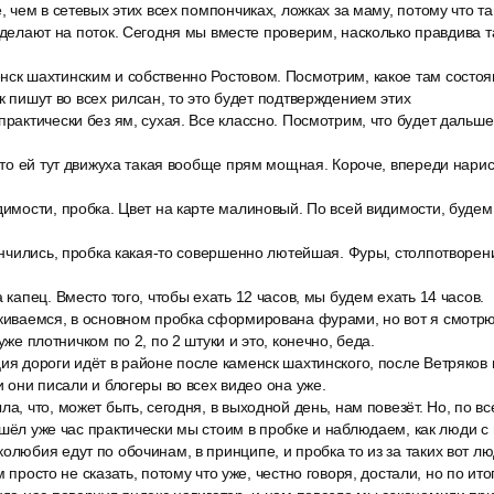
е, чем в сетевых этих всех помпончиках, ложках за маму, потому что т
и делают на поток. Сегодня мы вместе проверим, насколько правдива т
ск шахтинским и собственно Ростовом. Посмотрим, какое там состоя
к пишут во всех рилсан, то это будет подтверждением этих
практически без ям, сухая. Все классно. Посмотрим, что будет дальше
 что ей тут движуха такая вообще прям мощная. Короче, впереди нарис
димости, пробка. Цвет на карте малиновый. По всей видимости, будем
кончились, пробка какая-то совершенно лютейшая. Фуры, столпотворен
а капец. Вместо того, чтобы ехать 12 часов, мы будем ехать 14 часов.
скиваемся, в основном пробка сформирована фурами, но вот я смотрю
 уже плотничком по 2, по 2 штуки и это, конечно, беда.
ия дороги идёт в районе после каменск шахтинского, после Ветряков в
и они писали и блогеры во всех видео она уже.
ла, что, может быть, сегодня, в выходной день, нам повезёт. Но, по в
ошёл уже час практически мы стоим в пробке и наблюдаем, как люди 
олюбия едут по обочинам, в принципе, и пробка то из за таких вот люд
м просто не сказать, потому что уже, честно говоря, достали, но по ит