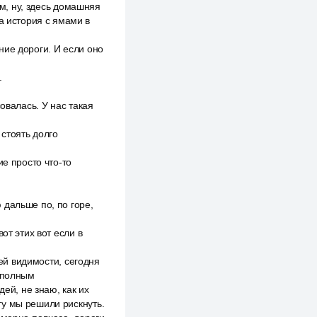
ам, ну, здесь домашняя
а история с ямами в
ние дороги. И если оно
.
овалась. У нас такая
 стоять долго
ие просто что-то
 дальше по, по горе,
от этих вот если в
сей видимости, сегодня
с полным
ей, не знаю, как их
огу мы решили рискнуть.