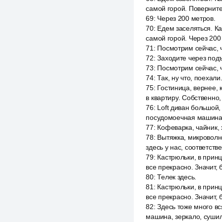
самой горой. Поверните 
69
:
Через 200 метров.
70
:
Едем заселяться. Ка
самой горой. Через 200 
71
:
Посмотрим сейчас, ч
72
:
Заходите через подъ
73
:
Посмотрим сейчас, ч
74
:
Так, ну что, поехали
75
:
Гостиница, вернее, к
в квартиру. Собственно,
76
:
Loft диван большой, 
посудомоечная машина,
77
:
Кофеварка, чайник, 
78
:
Вытяжка, микроволно
здесь у нас, соответств
79
:
Кастрюльки, в принц
все прекрасно. Значит, 
80
:
Телек здесь.
81
:
Кастрюльки, в принц
все прекрасно. Значит, 
82
:
Здесь тоже много вс
машина, зеркало, сушил