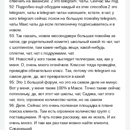
отвечать на вакансии. 2 это telegram. Чаты. Сейчас мы под
92
:
Подробно ещё обсудим каждый из этих способов 2 это
telegram, чаты в telegram чатах напишите, кстати, в чат, у
кого telegram сейчас похож на большую помойку telegram,
чаты Макс чаты да если потихонечку подписываетесь и в
новом.
93
:
Так сказать, новом мессенджере большая помойка из
чатов, где родительский комитет, школьный какой-то чат, чат
с шоппингом, там какие-нибудь вещи, какой-нибудь
сплетни, чат, чат с подружками, чат.
94
:
Новостей у кого также выглядит теллеграм, как, как у
меня. О, очень много огонёчков. Классно тогда проведём,
проведём обязательно класс. Так, потому что telegram на
самом деле, да, вот превратился в какой
95
:
Это 1 большой форум, но это на самом деле не минус.
Вот у меня, у меня также 100% в Максе. Точно также сейчас
потихоньку, да, вот этот чат школы, чат, Садика, чат этого
чат, того, огромное количество чатов, но на самом
96
:
Деле. Сейчас это очень полезная площадка в плане
поиска клиента. Там есть огромное количество групп с
поставщиками. Я чуть позже расскажу, как их искать. И их
очень много. И там как раз-таки можно найти клиента.
Следующий