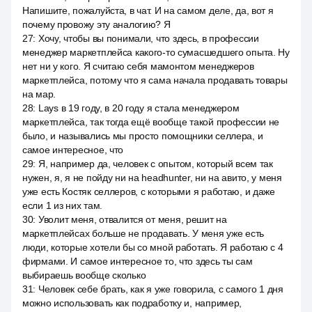
Напишите, пожалуйста, в чат. И на самом деле, да, вот я
почему провожу эту аналогию? Я
27
:
Хочу, чтобы вы понимали, что здесь, в профессии
менеджер маркетплейса какого-то сумасшедшего опыта. Ну
нет ни у кого. Я считаю себя мамонтом менеджеров
маркетплейса, потому что я сама начала продавать товары
на мар.
28
:
Lays в 19 году, в 20 году я стала менеджером
маркетплейса, так тогда ещё вообще такой профессии не
было, и назывались мы просто помощники селлера, и
самое интересное, что
29
:
Я, например да, человек с опытом, который всем так
нужен, я, я не пойду ни на headhunter, ни на авито, у меня
уже есть Костяк селлеров, с которыми я работаю, и даже
если 1 из них там.
30
:
Уволит меня, отвалится от меня, решит на
маркетплейсах больше не продавать. У меня уже есть
люди, которые хотели бы со мной работать. Я работаю с 4
фирмами. И самое интересное то, что здесь ты сам
выбираешь вообще сколько
31
:
Человек себе брать, как я уже говорила, с самого 1 дня
можно использовать как подработку и, например,