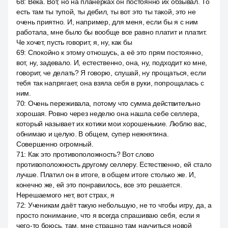
68
:
Века. Вот, но на планёрках он постоянно их обзывал. То
есть там ты тупой, ты дебил, ты вот это ты такой, это не
очень приятно. И, например, для меня, если бы я с ним
работала, мне было бы вообще все равно платит и платит.
Че хочет, пусть говорит, я, ну, как бы
69
:
Спокойно к этому отношусь, а её это прям постоянно,
вот, ну, задевало. И, естественно, она, ну, подходит ко мне,
говорит, че делать? Я говорю, слушай, ну прощаться, если
тебя так напрягает, она взяла себя в руки, попрощалась с
ним.
70
:
Очень переживала, потому что сумма действительно
хорошая. Ровно через неделю она нашла себе селлера,
который называет их котики мои хорошенькие. Люблю вас,
обнимаю и целую. В общем, супер нежнятина.
Совершенно огромный.
71
:
Как это противоположность? Вот слово
противоположность другому селлеру. Естественно, ей стало
лучше. Платил он в итоге, в общем итоге столько же. И,
конечно же, ей это понравилось, все это решается.
Нерешаемого нет, вот страх, я
72
:
Ученикам даёт такую небольшую, не то чтобы игру, да, а
просто понимание, что я всегда спрашиваю себя, если я
чего-то боюсь, там, мне страшно там научиться новой