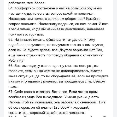
работаете, тем более
64
:
Комфортной обстановке у нас на большом обучении
наставник, да, то есть вы вопрос какой-то появился.
Наставник вам помог, с селлером общаетесь? Какой-то
вопрос появился. Наставнику подошли, он вам помог. И вот
в этом плане, когда вы начинаете действовать, начинаете
понимать алгоритмы.
65
:
Начинаете писать, общаться и так далее, и тому
подобное, получается, не получится только в том случае,
если вы не будете делать все. Другого варианта нет. Так,
ещё какие страхи есть по поводу общения с клиентами?
Ребят, ну
66
:
Все мы люди, у вас есть рот, у клиента есть рот, вы
говорите, если вы на чем-то не договариваетесь, смотря
какая ситуация, да, то вы обсуждаете её, если не приходите
к какому-то единому мнению, вы прощаетесь с человеком
нахо.
67
:
Себе нового селлера. Вот и все. Если что-то прям
вообще из ряда Вон выходящее. У меня ученица есть
Регина, чтоб вы понимали, она работала с селлером. 1 из
её селлеров, он ей платил 125 000 ₽ и хороший,
согласитесь, хороший заработок с 1 человека.