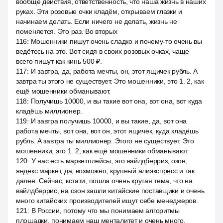
вообще действия, ответственность, что наша жизнь в наших
руках. Эти розовые очки кладём, открываем глазки и
начинаем делать. Если ничего не делать, жизнь не
поменяется. Это раз. Во вторых
116
:
Мошенники пишут очень сладко и почему-то очень вы
ведётесь на это. Вот сидя в своих розовых очках, чаще
всего пишут как кинь 500 ₽.
117
:
И завтра, да, работа мечты, он, этот ящичек рубль. А
завтра ты этого не существует. Это мошенники, это 1. 2, как
ещё мошенники обманывают.
118
:
Получишь 10000, и вы такие вот она, вот она, вот куда
кладёшь миллионер.
119
:
И завтра получишь 10000, и вы такие, да, вот она
работа мечты, вот она, вот он, этот ящичек, куда кладёшь
рубль. А завтра ты миллионер. Этого не существует. Это
мошенники, это 1. 2, как ещё мошенники обманывают.
120
:
У нас есть маркетплейсы, это вайлдберриз, озон,
яндекс маркет, да, возможно, крупный алиэкспресс и так
далее. Сейчас, кстати, пошла очень крутая тема, что на
вайлдберрис, на озон зашли китайские поставщики и очень
много китайских производителей ищут себе менеджеров.
121
:
В России, потому что мы понимаем алгоритмы
площадки, понимаем наш менталитет и очень много.