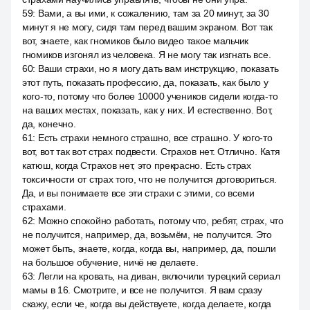
59
:
Вами, а вы ими, к сожалению, там за 20 минут, за 30
минут я не могу, сидя там перед вашим экраном. Вот так
вот, знаете, как гномиков было видео такое мальчик
гномиков изгонял из человека. Я не могу так изгнать все.
60
:
Ваши страхи, но я могу дать вам инструкцию, показать
этот путь, показать профессию, да, показать, как было у
кого-то, потому что более 10000 учеников сидели когда-то
на ваших местах, показать, как у них. И естественно. Вот,
да, конечно.
61
:
Есть страхи немного страшно, все страшно. У кого-то
вот, вот так вот страх подвести. Страхов нет. Отлично. Катя
катюш, когда Страхов нет, это прекрасно. Есть страх
токсичности от страх того, что не получится договориться.
Да, и вы понимаете все эти страхи с этими, со всеми
страхами.
62
:
Можно спокойно работать, потому что, ребят, страх, что
не получится, например, да, возьмём, не получится. Это
может быть, знаете, когда, когда вы, например, да, пошли
на большое обучение, ничё не делаете.
63
:
Легли на кровать, на диван, включили турецкий сериал
мамы в 16. Смотрите, и все не получится. Я вам сразу
скажу, если че, когда вы действуете, когда делаете, когда