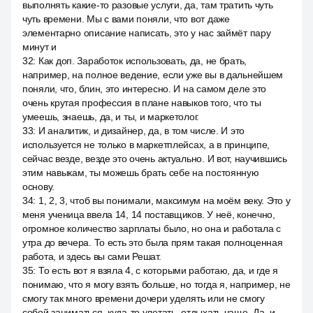
выполнять какие-то разовые услуги, да, там тратить чуть
чуть времени. Мы с вами поняли, что вот даже
элементарно описание написать, это у нас займёт пару
минут и
32
:
Как доп. Заработок использовать, да, не брать,
например, на полное ведение, если уже вы в дальнейшем
поняли, что, блин, это интересно. И на самом деле это
очень крутая профессия в плане навыков того, что ты
умеешь, знаешь, да, и ты, и маркетолог.
33
:
И аналитик, и дизайнер, да, в том числе. И это
используется не только в маркетплейсах, а в принципе,
сейчас везде, везде это очень актуально. И вот, научившись
этим навыкам, ты можешь брать себе на постоянную
основу.
34
:
1, 2, 3, чтоб вы понимали, максимум на моём веку. Это у
меня ученица ввела 14, 14 поставщиков. У неё, конечно,
огромное количество зарплаты было, но она и работала с
утра до вечера. То есть это была прям такая полноценная
работа, и здесь вы сами Решат.
35
:
То есть вот я взяла 4, с которыми работаю, да, и где я
понимаю, что я могу взять больше, но тогда я, например, не
смогу так много времени дочери уделять или не смогу
собой заниматься, куда-то улетать, отдыхать чаще. Да, и