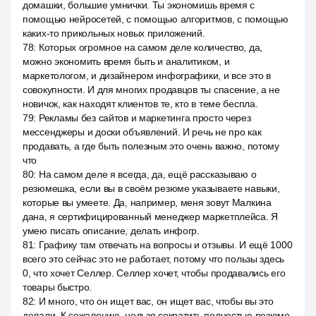
домашки, большие умнички. Ты экономишь время с
помощью нейросетей, с помощью алгоритмов, с помощью
каких-то прикольных новых приложений.
78
:
Которых огромное на самом деле количество, да,
можно экономить время быть и аналитиком, и
маркетологом, и дизайнером инфографики, и все это в
совокупности. И для многих продавцов ты спасение, а не
новичок, как находят клиентов те, кто в теме беспла.
79
:
Рекламы без сайтов и маркетинга просто через
мессенджеры и доски объявлений. И речь не про как
продавать, а где быть полезным это очень важно, потому
что
80
:
На самом деле я всегда, да, ещё рассказываю о
резюмешка, если вы в своём резюме указываете навыки,
которые вы умеете. Да, например, меня зовут Малкина
дана, я сертифицированный менеджер маркетплейса. Я
умею писать описание, делать инфогр.
81
:
Графику там отвечать на вопросы и отзывы. И ещё 1000
всего это сейчас это не работает, потому что пользы здесь
0, что хочет Селлер. Селлер хочет, чтобы продавались его
товары быстро.
82
:
И много, что он ищет вас, он ищет вас, чтобы вы это
делали. К сожалению, нельзя сократить полностью резюме