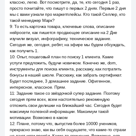
классно, легко. Вот посмотрите, да, те, кто сегодня 1 раз,
просто почитайте, что пишут о первых 2 днях. Первые 2 дня
мы с вами узнали про маркетплейсы. Кто такой Селлер, кто
такой менеджер Марк?
9
:
То есть карточка товара, ключевые слова, описание
нейросети, как пишется продающее описание на 2 Дне
изучили визуал, инфографику, техническое задание.
Сегодня же, сегодня, ребят, на эфире мы будем обсуждать,
как получить 1.
10
:
Опыт, пошаговый план по поиску 1 клиента. Какие
услуги предложить, будучи новичком. Конечно же, dom,
инструменты для поиска клиента, расскажу, как потратить
бонусы в нашей школе. Расскажу, как забрать сертификат.
Будет последнее, 3 домашнее задание. Офигенное,
интересное, классное. Прям.
11
:
Задание такое со звёздочкой супер задание. Поэтому
сегодня прям всех, всем настоятельно рекомендую
отложить свои делишки на ближайший час. Сегодня будет
максимум полезной информации. Максимум такой
мотивации. Возможно в каком
12
:
Плане, потому что, выпустив более 10000 учеников,
прекрасно знаю, как вы себя ощущаете, что какие-то страхи
не дают идти вперёд. Какие-то сомнения. Возможно, есть,