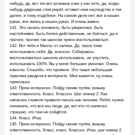
нибудь, да, вот эти вот розовые очки у нас есть, да, когда-
нибудь дядюшка стив умрёт, оставит нам наследство и так
далее, и тому подобное. На самом деле нет, все в наших
руках, вся жизнь в наших руках. И очень важно.
141
:
Это начать понимать, быть увереннее, быть
настойчивее, быть более действенным, не бояться, да и
прочее, прочее так шансом нужно воспользоваться.
142
:
Вот тебе и Манты от халика. Да, такое тоже
использовать себя. Да, классно. Собираюсь
воспользоваться шансом использовать, не упустить,
использовать 100%. Вы у меня большие умнички. Очень
классно. Спасибо, что провели. Это такая небольшая
практика увидела в интернете. Мне кажется, ну очень
прикольно.
143
:
Прям интересно. Пойду своим путём, возьму
ответственность. Класс. Классно. Шаг номер 2. Как
написать главное правило писать как человек. Ребят, нужно
понимать, что все мы люди, да, вот кто-то написал,
страшно, что там не сойдётся.
144
:
Класс. Итак.
145
:
Прям интересно. Пойду своим путём, возьму
ответственность. Класс, класс. Классно. Итак, шаг номер 2.