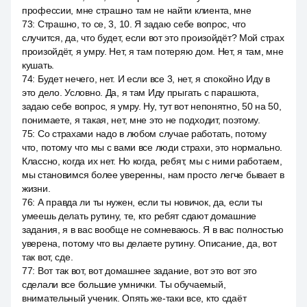
профессии, мне страшно там не найти клиента, мне
73
:
Страшно, то се, 3, 10. Я задаю себе вопрос, что
случится, да, что будет, если вот это произойдёт? Мой страх
произойдёт, я умру. Нет, я там потеряю дом. Нет, я там, мне
кушать.
74
:
Будет нечего, нет. И если все 3, нет, я спокойно Иду в
это дело. Условно. Да, я там Иду прыгать с парашюта,
задаю себе вопрос, я умру. Ну, тут вот непонятно, 50 на 50,
понимаете, я такая, нет, мне это не подходит, поэтому.
75
:
Со страхами надо в любом случае работать, потому
что, потому что мы с вами все люди страхи, это нормально.
Классно, когда их нет. Но когда, ребят, мы с ними работаем,
мы становимся более уверенны, нам просто легче бывает в
жизни.
76
:
А правда ли ты нужен, если ты новичок, да, если ты
умеешь делать рутину, те, кто ребят сдают домашние
задания, я в вас вообще не сомневаюсь. Я в вас полностью
уверена, потому что вы делаете рутину. Описание, да, вот
так вот, сде.
77
:
Вот так вот, вот домашнее задание, вот это вот это
сделали все большие умнички. Ты обучаемый,
внимательный ученик. Опять же-таки все, кто сдаёт