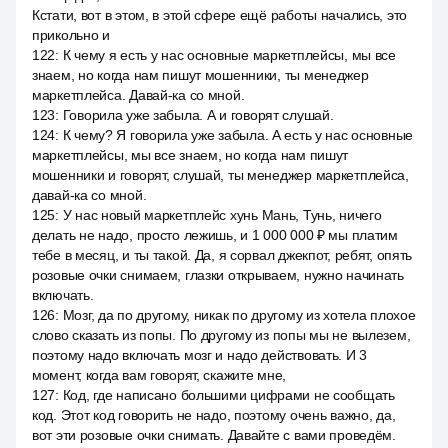
Кстати, вот в этом, в этой сфере ещё работы начались, это
прикольно и
122
:
К чему я есть у нас основные маркетплейсы, мы все
знаем, но когда нам пишут мошенники, ты менеджер
маркетплейса. Давай-ка со мной.
123
:
Говорила уже забыла. А и говорят слушай.
124
:
К чему? Я говорила уже забыла. А есть у нас основные
маркетплейсы, мы все знаем, но когда нам пишут
мошенники и говорят, слушай, ты менеджер маркетплейса,
давай-ка со мной.
125
:
У нас новый маркетплейс хунь Мань, Тунь, ничего
делать не надо, просто лежишь, и 1 000 000 ₽ мы платим
тебе в месяц, и ты такой. Да, я сорвал джекпот, ребят, опять
розовые очки снимаем, глазки открываем, нужно начинать
включать.
126
:
Мозг, да по другому, никак по другому из хотела плохое
слово сказать из попы. По другому из попы мы не вылезем,
поэтому надо включать мозг и надо действовать. И 3
момент, когда вам говорят, скажите мне,
127
:
Код, где написано большими цифрами не сообщать
код. Этот код говорить не надо, поэтому очень важно, да,
вот эти розовые очки снимать. Давайте с вами проведём.