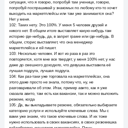
ситуация, что я говорю, попробуй там ученице, говорю,
попробуй поспрашивай у знакомых по любому кто-то хочет
выходить на маркетплейсы или там уже занимается она?
Нет у меня.
102
:
Таких нету. Это 100%. У меня 5 человек друзей и
никого нет. В общем итоге выставляет какую-нибудь там
историю где-нибудь, да, в запрет граме или где-нибудь. В
общем, сторис выставляет, что она менеджер
маркетплейса и ей пишет.
103
:
Несколько человек. И вот из раза в раз это
повторяется, хотя мне все твердят, у меня 100% нет, у нас
даже до смешного доходило, что девушка выставила её
лучшая подруга, лучшая подруга.
104
:
Как раз-таки уже торговала на маркетплейсах, она
этого даже просто не знала, потому что, ну, не
разговаривали об этом. Итак, пример авито, как я уже
сказала авито, там есть как вакансии, так и можно выложить
резюме, когда
105
:
Да, вы выкладываете резюме, обязательно выбираете
категорию услуги и используйте ключевые слова. Мы с
вами уже знаем, что такое ключевые слова. И их тоже
нужно использовать в своих вакансиях, в своих резюмешка
вайлдберриз, менеджер маркетплейса. Пишу