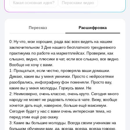
Какая основная идея?
Перескажи видео
Пересказ
Расшифровка
0
:
Ну что, мои хорошие, рада вас всех видеть на нашем
заключительном 3 Дне нашего бесплатного трехдневного
практикума по работе на маркетплейсах. Проверим, как
слышно, видно, плюсики в чат, если все слышно, все видно.
Вообще не хочу с вами.
1
:
Прощаться, если честно, проверяла ваши домашки.
Думаю, какие вы у меня умнички. Просто с нейросетями
разобрались, инфографику фон поменяли. Просто вау,
какие вы у меня молодцы. Горжусь вами. Не
2
:
Неимоверно, очень классно, очень круто. Сегодня много
народу не может не радовать плюсы в чате. Вижу, вообще
хочется дать ещё, наверное, больше ещё максимум.
Сегодня будет у нас с вами очень интересная тема, но
перед этим ещё раз скажу.
3
:
Какие вы большие молодцы. Всегда своим ученикам на
большом обучении вам, да, всегда, всегда, всегда говорю,