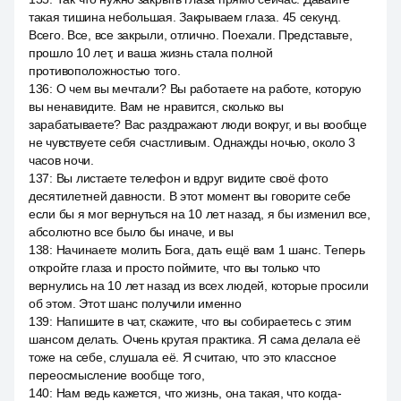
такая тишина небольшая. Закрываем глаза. 45 секунд.
Всего. Все, все закрыли, отлично. Поехали. Представьте,
прошло 10 лет, и ваша жизнь стала полной
противоположностью того.
136
:
О чем вы мечтали? Вы работаете на работе, которую
вы ненавидите. Вам не нравится, сколько вы
зарабатываете? Вас раздражают люди вокруг, и вы вообще
не чувствуете себя счастливым. Однажды ночью, около 3
часов ночи.
137
:
Вы листаете телефон и вдруг видите своё фото
десятилетней давности. В этот момент вы говорите себе
если бы я мог вернуться на 10 лет назад, я бы изменил все,
абсолютно все было бы иначе, и вы
138
:
Начинаете молить Бога, дать ещё вам 1 шанс. Теперь
откройте глаза и просто поймите, что вы только что
вернулись на 10 лет назад из всех людей, которые просили
об этом. Этот шанс получили именно
139
:
Напишите в чат, скажите, что вы собираетесь с этим
шансом делать. Очень крутая практика. Я сама делала её
тоже на себе, слушала её. Я считаю, что это классное
переосмысление вообще того,
140
:
Нам ведь кажется, что жизнь, она такая, что когда-