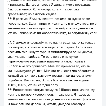
и написать. Да, всем привет. Я дана, я умею продавать
быстро и много. Хотя иногда, кстати, такое тоже
срабатывает, но в любом случае,
83
:
В резюме. Если вы пишите резюме, то нужно вести
через пользу. Если я пишу описание, то я пишу описание с
ключевыми словами при помощи нейросети и делаю так,
что ваш товар заметит абсолютно каждый покупатель, если
я
84
:
Я делаю инфографику, то на, на вашу карточку товара
посмотрят, абсолютно все зацепят взглядом. Если я там
рассчитываю цену товара, я минимизирую ваши убытки,
увеличиваю прибыль. То есть поняли не сухое
перечисление того ваших навыков, а какую пользу?
85
:
Что мне это принесёт? Мне это принесёт то, что вы
минимизируете убытки. Мне это принесёт, что абсолютно
каждый увидит мою карточку товара и так далее, и тому
подобное. Вот так вот, Волков бояться в лес не ходить
100%, 100%, что вы сегодня полу.
86
:
Естественно, чёткую схему из 4 Шагов, понимание, где
искать клиентов и уверенность я тоже могу. Я надеюсь,
такими небольшими мотивационными какими-то фразами.
Я тоже вам это делаю. Я, кстати, увидела классную