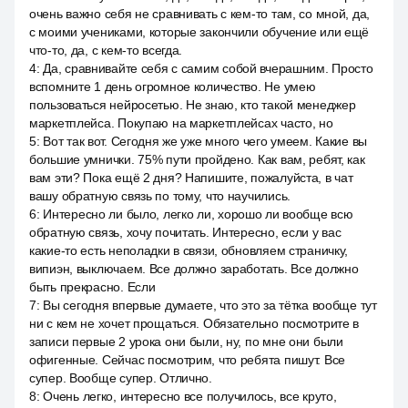
очень важно себя не сравнивать с кем-то там, со мной, да,
с моими учениками, которые закончили обучение или ещё
что-то, да, с кем-то всегда.
4
:
Да, сравнивайте себя с самим собой вчерашним. Просто
вспомните 1 день огромное количество. Не умею
пользоваться нейросетью. Не знаю, кто такой менеджер
маркетплейса. Покупаю на маркетплейсах часто, но
5
:
Вот так вот. Сегодня же уже много чего умеем. Какие вы
большие умнички. 75% пути пройдено. Как вам, ребят, как
вам эти? Пока ещё 2 дня? Напишите, пожалуйста, в чат
вашу обратную связь по тому, что научились.
6
:
Интересно ли было, легко ли, хорошо ли вообще всю
обратную связь, хочу почитать. Интересно, если у вас
какие-то есть неполадки в связи, обновляем страничку,
випиэн, выключаем. Все должно заработать. Все должно
быть прекрасно. Если
7
:
Вы сегодня впервые думаете, что это за тётка вообще тут
ни с кем не хочет прощаться. Обязательно посмотрите в
записи первые 2 урока они были, ну, по мне они были
офигенные. Сейчас посмотрим, что ребята пишут. Все
супер. Вообще супер. Отлично.
8
:
Очень легко, интересно все получилось, все круто,