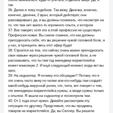
так.
36
:
Далее и тому подобное. Так вижу. Двоечка, конечно,
конечно, двоечка, 2 врач, который действует, они
разговаривают, да, и вы должны понимать, что несмотря на
то, что там нет какого-то огромного опыта, о котором
37
:
Все говорят, хотя его в этой профессии не существует.
Профессия новая. Вы самое главное, что как должны
преподносить себя, что вы решение чужой головной боли, и
у нас, в принципе, весь этот эфир будет
38
:
Строится на том, что сейчас очень важно преподносить
свои навыки через решение чужой головной боли, а не
рассказывать, что ты там год менеджер маркетплейса
может максимум 2. И ещё следующий момент, когда вот вы
захо,
39
:
На хедхантер. Я почему это обсуждаю? Потому что я
это очень часто вижу по чатам или кто-нибудь там создаёт
какой-нибудь вирусный ролик, что, типа, вот говорят о том,
что менеджеры маркетплейса нужны, а везде нужны только
с опытом. Я зашла на хэдхантер и посмотрела там.
40
:
От 1 года опыт нужен. Давайте рассмотрим эту
ситуацию по другому. Представьте, что вы продавец
товаров на маркетплейсе. Да, вы Селлер. Вы решили