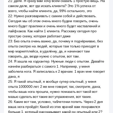
21
:
Деле. Я сразу вам хочу всем сказать 1 простую вещь. На
самом деле, вот где искать клиента? Это 1% успеха от
всего, чтобы найти клиента, да, 99% остального, это
22
:
Нужно разговаривать с самим собой и действовать.
Сегодня мы об этом очень много будем говорить, очень
много будет практики и очень много будет наставлений и
лайфхаков. Как найти 1 клиента. Расскажу сегодня про
простую схему, которая работает даже
23
:
Без опыта очень важно, да, почему я подчёркиваю, без
опыта смотрю на людей, которые там только приходят в
мир маркетплейса, в удалёнку, да, и начинают там
говорить, да, везде нужно с опытом, вот там.
24
:
Я зашла на хэдхантер. Нужные люди с опытом. Давайте
начнём разбираться с самого 1. Например, у меня
заболела нога. Я записалась к 2 врачам. 1 врач мне говорит
дана, я
25
:
Я такой опытный, я вообще супер опытный, у меня
опыта 1000000 лет. 2 же мне говорит, так, смотрите, дана,
чтобы ваша нога прошла, нужно помазать вот такой вот
мазью сделать вот такие вот упражнения, вот такие.
26
:
Какие вот там, условно, таблеточки попить. Через 2 дня
ваша нога пройдёт. Какой из этих врачей вам понравился
больше 1, который рассказывает, какой он опытный или 2?