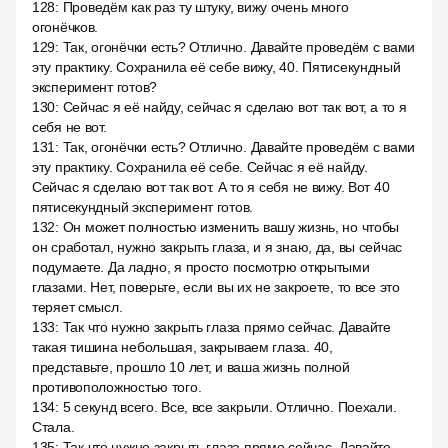
128
:
Проведём как раз ту штуку, вижу очень много
огонёчков.
129
:
Так, огонёчки есть? Отлично. Давайте проведём с вами
эту практику. Сохранила её себе вижу, 40. Пятисекундный
эксперимент готов?
130
:
Сейчас я её найду, сейчас я сделаю вот так вот, а то я
себя не вот.
131
:
Так, огонёчки есть? Отлично. Давайте проведём с вами
эту практику. Сохранила её себе. Сейчас я её найду.
Сейчас я сделаю вот так вот. А то я себя не вижу. Вот 40
пятисекундный эксперимент готов.
132
:
Он может полностью изменить вашу жизнь, но чтобы
он сработал, нужно закрыть глаза, и я знаю, да, вы сейчас
подумаете. Да ладно, я просто посмотрю открытыми
глазами. Нет, поверьте, если вы их не закроете, то все это
теряет смысл.
133
:
Так что нужно закрыть глаза прямо сейчас. Давайте
такая тишина небольшая, закрываем глаза. 40,
представьте, прошло 10 лет, и ваша жизнь полной
противоположностью того.
134
:
5 секунд всего. Все, все закрыли. Отлично. Поехали.
Стала.
135
:
Так что нужно закрыть глаза прямо сейчас. Давайте