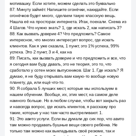
мотивашку. Если хотите, можем сделать это буквально
87
:
Минуту займёт. Напишите огонёчки, накидайте. Если
огонёчков будет много, сделаем такую классную вещь.
Нашла её на просторах интернета. Итак, поехали. Схема из
4 Шагов. Что нужно знать? 1, где искать 2, как написать 3?
88
:
Как вызвать доверие 4? Что предложить? Самое
интересное, что многих интересует вопрос, где искать
клиентов. Как я уже сказала, 1 пункт, это 1% успеха, 99%
успеха. Это 2 пункт, 3 и 4, как на
89
:
Писать, как вызвать доверие и что предложить и все, что
я сегодня вам буду давать, это не теория, это то, что
сработало у сотен моих выпускников. Шаг 1. Где искать? Я
думаю, я не буду открывать вам какую-то вообще новую
планету, да, или ещё что-то.
90
:
Я собрала 5 лучших мест, которые мы используем в
нашем обучении. Вообще, их, этих мест, на самом деле
намного больше. Но в любом случае, чтобы вот закрыть раз
и навсегда вопрос, где искать клиентов, я расскажу про
такие, которые у нас там часто выстреливают. 1.
91
:
Это авито услуги. Если вы думали до сих пор, что авито
там можно продавать бушные вещи своего ребёнка. Не
только там можно как выкладывать своё резюме, так и