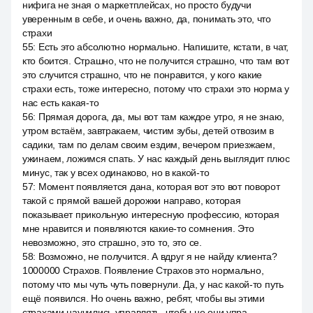
нифига не зная о маркетплейсах, но просто будучи
уверенным в себе, и очень важно, да, понимать это, что
страхи
55
:
Есть это абсолютно нормально. Напишите, кстати, в чат,
кто боится. Страшно, что не получится страшно, что там вот
это случится страшно, что не понравится, у кого какие
страхи есть, тоже интересно, потому что страхи это норма у
нас есть какая-то
56
:
Прямая дорога, да, мы вот там каждое утро, я не знаю,
утром встаём, завтракаем, чистим зубы, детей отвозим в
садики, там по делам своим ездим, вечером приезжаем,
ужинаем, ложимся спать. У нас каждый день выглядит плюс
минус, так у всех одинаково, но в какой-то
57
:
Момент появляется дана, которая вот это вот поворот
такой с прямой вашей дорожки направо, которая
показывает прикольную интересную профессию, которая
мне нравится и появляются какие-то сомнения. Это
невозможно, это страшно, это то, это се.
58
:
Возможно, не получится. А вдруг я не найду клиента?
1000000 Страхов. Появление Страхов это нормально,
потому что мы чуть чуть повернули. Да, у нас какой-то путь
ещё появился. Но очень важно, ребят, чтобы вы этими
страхами научились управлять, чтобы не они упра.