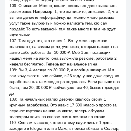
106
:
Описание. Можно, кстати, несколько даже выставить
резюмешек. Например, 1, что вы пишите, описание. 2, что
вы там делаете инфографику, да, можно много разовых
услуг также выложить и можно написать тем, кто сам
продаёт. То есть вакансий там также много и там не ждут
идеальных
107
:
Там ждут тех, кто пишет 1. Вот у меня огромное
количество, на самом деле, учеников, которые находят на
авито себе работы. Вот 30 000 ₽. Моё 1 зп, поставщик
нашёл меня на авито, она выложила резюме, работала 2
недели бесплатно. Теперь вот начальное зп на
108
:
Вы 3, 4 месяца по 30 000 ₽, а вообще шикарно. И я
вам хочу сказать, что сейчас, в 26 году, у нас даже средняя
заработная плата менеджера поднялась. Если раньше она
была, там 20, 30 000 ₽, сейчас уже там 40, бывает, доходит
до
109
:
На начальных этапах девочки хвалюсь своим 1
крупным заработком. Это аванс 17 500 классно просто за
перенос карточек нашли на авито, теперь обсудим
теллеграм поиск по словам опять же-таки по ключе.
110
:
Словам классно, что мы этому научились в 1 день
заходите в telegram или в Макс, в поиске вбиваете Селлер,