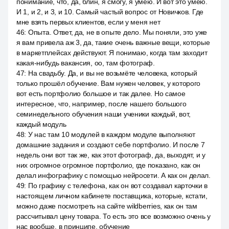
понимание, что, да, блин, я смогу, я умею. И вот это умею.
И 1, и 2, и 3, и 10. Самый частый вопрос от Новичков. Где
мне взять первых клиентов, если у меня нет
46
:
Опыта. Ответ, да, не в опыте дело. Мы поняли, это уже
я вам привела аж 3, да, такие очень важные вещи, которые
в маркетплейсах действуют. Я понимаю, когда там заходит
какая-нибудь вакансия, оо, там фотограф.
47
:
На свадьбу. Да, и вы не возьмёте человека, который
только прошёл обучение. Вам нужен человек, у которого
вот есть портфолио большое и так далее. Но самое
интересное, что, например, после нашего большого
семинедельного обучения наши ученики каждый, вот,
каждый модуль
48
:
У нас там 10 модулей в каждом модуле выполняют
домашние задания и создают себе портфолио. И после 7
недель они вот так же, как этот фотограф, да, выходят, и у
них огромное огромное портфолио, где показано, как он
делал инфографику с помощью нейросети. А как он делал.
49
:
По графику с телефона, как он вот создавал карточки в
настоящем личном кабинете поставщика, которые, кстати,
можно даже посмотреть на сайте wildberries, как он там
рассчитывал цену товара. То есть это все возможно очень у
нас вообще, в принципе, обучение