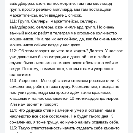
вайлдберриз, озон, вы посмотрите, там там миллиард
групп, просто реально миллиард, мы там поставщики
маркетплейсы, если введёте 1 список,
111
:
Групп. Селлеры, маркетплейсы, селлеры,
вайлдберрис, селлеры, озон миллиард групп. Но очень
важный нюанс ребят в телеграмме огромное количество
мошенников. Ну а где их нет сейчас, да, как бы очень много
мошенников сейчас везде у нас даже
112
:
Об этом говорит, да чего там ходить? Далеко. У нас вот
уже давненько была ситуация с долиной, но в любом
случае была очень много мошенников абсолютно сейчас
везде. Поэтому, помимо того, что мы с вами уверенные
становимся
113
:
Увереннее. Мы ещё с вами снимаем розовые очки. К
сожалению, ребят, я тоже грущу. К сожалению, никогда не
наступит день, когда мы просто идём такие красивые,
классные и на нас сваливается 10 миллиардов долларов.
Или нам звонят и говорят,
114
:
Что дедушка стив из америки умер и оставил нам в
наследство все своё состояние. Не будет такого дня. К
сожалению, я тоже грущу, но нужно начать отдавать себе.
115
:
Такую ответственность начать отдавать себе какие-то