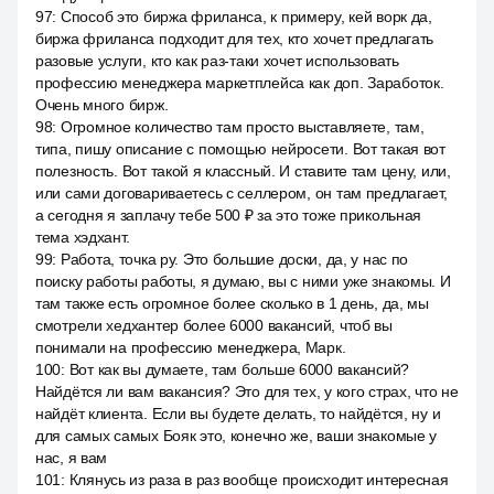
97
:
Способ это биржа фриланса, к примеру, кей ворк да,
биржа фриланса подходит для тех, кто хочет предлагать
разовые услуги, кто как раз-таки хочет использовать
профессию менеджера маркетплейса как доп. Заработок.
Очень много бирж.
98
:
Огромное количество там просто выставляете, там,
типа, пишу описание с помощью нейросети. Вот такая вот
полезность. Вот такой я классный. И ставите там цену, или,
или сами договариваетесь с селлером, он там предлагает,
а сегодня я заплачу тебе 500 ₽ за это тоже прикольная
тема хэдхант.
99
:
Работа, точка ру. Это большие доски, да, у нас по
поиску работы работы, я думаю, вы с ними уже знакомы. И
там также есть огромное более сколько в 1 день, да, мы
смотрели хедхантер более 6000 вакансий, чтоб вы
понимали на профессию менеджера, Марк.
100
:
Вот как вы думаете, там больше 6000 вакансий?
Найдётся ли вам вакансия? Это для тех, у кого страх, что не
найдёт клиента. Если вы будете делать, то найдётся, ну и
для самых самых Бояк это, конечно же, ваши знакомые у
нас, я вам
101
:
Клянусь из раза в раз вообще происходит интересная