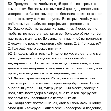
50
:
Продумано так, чтобы каждый прошёл, во первых, с
комфортом. Вот как мы с вами эти 3 дня, да, делаем легко,
интересно, забавно, комфортно, без каких-то сложных слов,
которые никому сейчас не нужны. Во вторых, чтобы у вас
набилась рука, набилось портфолио огромное из ва
51
:
Ваших работ по домашним заданиям. И естественно,
чтобы вы не просто, я вас такая вот большое обучение. Вы
научились и аля улю. До свидания у нас, чтоб вы понимали
2 модуля по поиску клиентов в обучении. 2, 2. Понимаете?
2. Там ещё много уроков внутри и
52
:
1 недельный интенсив. И, конечно же, в этом плане мы
своих учеников ограждаем от вообще какой-либо
неуверенности. Но самое главное, да, понимание, что мы
даём вот эту внутреннюю уверенность, потому что мы даже
проводили недавно такой эксперимент, мы бра,
53
:
Далее парня молодого 25 лет, он вообще ничего не
знал о маркетплейсах мы говорим попробуй найти. Но он
super был уверенный, супер уверенный в себе, вообще с
ноги, открывает двери в любую, мне кажется, сферу вот
попробуй там, пообщайся с поставщиками.
54
:
Найди себе поставщика, он, чтоб вы понимали, к концу
этого дня, к вечеру он нашёл себе 3 селлеров на введение,