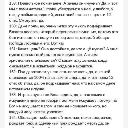
159
:
Правильное понимание. А зачем они нужны? Да, и вот
мы с вами читаем 1 главу, убеждаемся у неё, у любого, у
них, у любых страданий, испытаний есть своя цель и 12
стих. Смотрите, да.
160
:
Даже прям, ну, очень чётко эту мысль подчёркивает.
Блажен человек, который переносит искушение, потому что
быв испытан, он получит венец жизни, который обещал
господь любящим его. Вот как
161
:
Какая цель? Она достойная, да что ещё нужно? А ещё
нужно правильный взгляд на искушение. А с чем
христианин сталкивается? С каким искушением, когда
оказывается в испытании, когда он находится.
162
:
Под давлением у него есть опасность, да, он с ней
сталкивается 100% начать винить Бога, да, и вот прям 13
стих об этом, да, он подсказывает нам, что на самом деле
источником искуше
163
:
И греха нужно не Бога видеть, да, а нас самих в
искушении никто не говорит, Бог меня искушает, потому что
Бог не искушается злом и сам не искушает никого, но
каждый искушается, увлекает.
164
:
Обольщает собственной похотью, похоть же, зачав,
рождает грех, а сделанный грех рождает смерть да, он