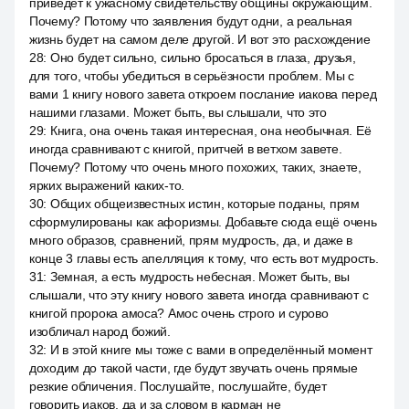
приведёт к ужасному свидетельству общины окружающим.
Почему? Потому что заявления будут одни, а реальная
жизнь будет на самом деле другой. И вот это расхождение
28
:
Оно будет сильно, сильно бросаться в глаза, друзья,
для того, чтобы убедиться в серьёзности проблем. Мы с
вами 1 книгу нового завета откроем послание иакова перед
нашими глазами. Может быть, вы слышали, что это
29
:
Книга, она очень такая интересная, она необычная. Её
иногда сравнивают с книгой, притчей в ветхом завете.
Почему? Потому что очень много похожих, таких, знаете,
ярких выражений каких-то.
30
:
Общих общеизвестных истин, которые поданы, прям
сформулированы как афоризмы. Добавьте сюда ещё очень
много образов, сравнений, прям мудрость, да, и даже в
конце 3 главы есть апелляция к тому, что есть вот мудрость.
31
:
Земная, а есть мудрость небесная. Может быть, вы
слышали, что эту книгу нового завета иногда сравнивают с
книгой пророка амоса? Амос очень строго и сурово
изобличал народ божий.
32
:
И в этой книге мы тоже с вами в определённый момент
доходим до такой части, где будут звучать очень прямые
резкие обличения. Послушайте, послушайте, будет
говорить иаков, да и за словом в карман не