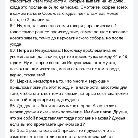
относиться к тем трудностям, которые выпали на их долю,
когда это послание было написано. Смотрите, скорее всего,
в самом начале Сороковых годов, где-то там вот, может
быть, во 2 половине.
82
:
Ну, это, как исследователи говорят, практически в 1
голос самое раннее произведение, самое раннее послание
нового завета, точно до иерусалимского собора, но после
ухода.
83
:
Петра из Иерусалима. Поскольку проблематика не
упоминается, да, значит, где-то в промежутке между 44 и 49
годом. Ну и, скорее всего, из Иерусалима, потому что,
насколько нам известно, иаков оставался в этом городе,
верно, служа этой
84
:
Церкви, несмотря на то, что многим верующим
пришлось покинуть этот город, и, в частности, апостолы для
того, чтобы стать вот теми людьми, которые сеют евангелие
на новой территории среди иудеев.
85
:
Да, должны были покинуть этот город. А кто-то же о
церкви должен оказывать попечение. Им был иаков. Друзья,
что же собой представляет тогда послание иакова? Друзья,
если вы его прочитаете целиком за 1?
86
:
1 за 1 раз, то есть за 1 присест, то я думаю, что вы
заметите, что оно отличается от других посланий, от