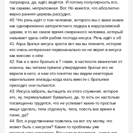
патриарха, да, идёт, ведётся. И потому популярность его,
так скажем, непреложная. Вот. Но кажется, что абсолютно
верно ранняя церковь рассудил,
40
:
Что речь идёт о том человеке, которого мы с вами знаем
как одновременно авторитетного лидера в иерусалимской
церкви, в то же самое время смиренного человека, который
называет здесь себя рабом господа иисуса. Речь идёт о об
41
:
Aqua братья иисуса христа вот как вы помните, история
его очень интересная первоначально он не верил в иисуса
как миссию о нём.
42
:
Как и о всех братьях в 7 главе, в частности евангелия от
иоанна, мы читаем прямое утверждение братья его не
верили в него, и нам это понятно мы видим некоторые
евангельские эпизоды когда мать вместе с братьями
приходит, они пытаются.
43
:
Иисуса забрать, вытащить из этого служения, которое
его, ну, перемалывает буквально, да, то есть он настолько
посвященно трудится, что не успевает какие-то простые
вещи сделать, типа отдохнуть, типа, поесть все время в
гонке, да?
44
:
Вот, и родственники повелись на вот эту молву, что
может быть с иисусом? Какие-то проблемы уже
ментального характера. Его надо вытаскивать, нужно его