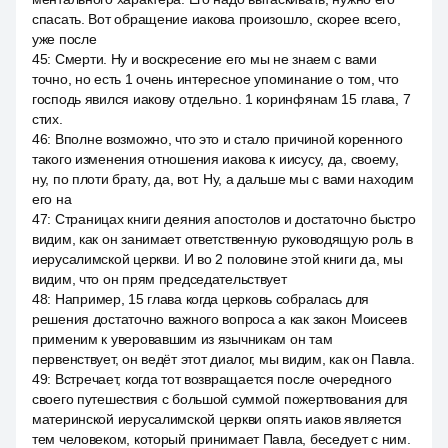
спасать. Вот обращение иакова произошло, скорее всего,
уже после
45
:
Смерти. Ну и воскресение его мы не знаем с вами
точно, но есть 1 очень интересное упоминание о том, что
господь явился иакову отдельно. 1 коринфянам 15 глава, 7
стих.
46
:
Вполне возможно, что это и стало причиной коренного
такого изменения отношения иакова к иисусу, да, своему,
ну, по плоти брату, да, вот. Ну, а дальше мы с вами находим
его на
47
:
Страницах книги деяния апостолов и достаточно быстро
видим, как он занимает ответственную руководящую роль в
иерусалимской церкви. И во 2 половине этой книги да, мы
видим, что он прям председательствует
48
:
Например, 15 глава когда церковь собралась для
решения достаточно важного вопроса а как закон Моисеев
применим к уверовавшим из язычникам он там
первенствует, он ведёт этот диалог, мы видим, как он Павла.
49
:
Встречает, когда тот возвращается после очередного
своего путешествия с большой суммой пожертвования для
материнской иерусалимской церкви опять иаков является
тем человеком, который принимает Павла, беседует с ним.