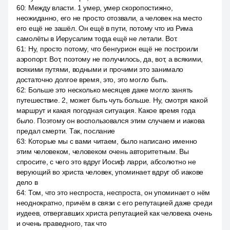
60
:
Между власти. 1 умер, умер скоропостижно,
неожиданно, его не просто отозвали, а человек на место
его ещё не зашёл. Он ещё в пути, потому что из Рима
самолёты в Иерусалим тогда ещё не летали. Вот.
61
:
Ну, просто потому, что бенгурион ещё не построили
аэропорт. Вот, поэтому не получилось, да, вот, а всякими,
всякими путями, водными и прочими это занимало
достаточно долгое время, это, это могло быть.
62
:
Больше это несколько месяцев даже могло занять
путешествие. 2, может быть чуть больше. Ну, смотря какой
маршрут и какая погодная ситуация. Какое время года
было. Поэтому он воспользовался этим случаем и иакова
предал смерти. Так, послание
63
:
Которые мы с вами читаем, было написано именно
этим человеком, человеком очень авторитетным. Вы
спросите, с чего это вдруг Иосиф ларри, абсолютно не
верующий во христа человек, упоминает вдруг об иакове
дело в
64
:
Том, что это неспроста, неспроста, он упоминает о нём
неоднократно, причём в связи с его репутацией даже среди
иудеев, отвергавших христа репутацией как человека очень
и очень праведного, так что