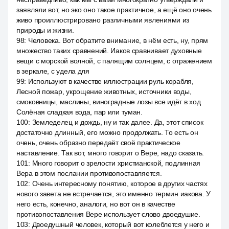
заявляли вот, но эко оно такое практичное, а ещё оно очень
живо проиллюстрировано различными явлениями из
природы и жизни.
98
:
Человека. Вот обратите внимание, в нём есть, ну, прям
множество таких сравнений. Иаков сравнивает духовные
вещи с морской волной, с палящим солнцем, с отражением
в зеркале, с удела для
99
:
Используют в качестве иллюстрации руль корабля,
Лесной пожар, укрощение животных, источники воды,
смоковницы, маслины, виноградные лозы все идёт в ход
Солёная сладкая вода, пар или туман.
100
:
Земледелец и дождь, ну и так далее. Да, этот список
достаточно длинный, его можно продолжать. То есть он
очень, очень образно передаёт своё практическое
наставление. Так вот, много говорит о Вере, надо сказать.
101
:
Много говорит о зрелости христианской, подлинная
Вера в этом послании противопоставляется.
102
:
Очень интересному понятию, которое в других частях
нового завета не встречается, это именно термин иакова. У
него есть, конечно, аналоги, но вот он в качестве
противопоставления Вере использует слово двоедушие.
103
:
Двоедушный человек, который вот колеблется у него и