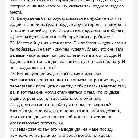
которые лишились своего, ну, скажем так, родного надела
места.
71
:
Вынуждены были обустраиваться на чужбине если ты
иудей, ты бежишь куда-нибудь в другой город, например, в
антиохию сирийскую, из Иерусалима, куда же ты пойдёшь,
где же ты будешь искать себе пристанище рабочее?
72
:
Место общения и так далее. Ты побежишь куда к своим
ты побежишь, значит, к другим иудеям, благо, что они там
целыми кварталами, да, располагались в этом городе. И
будешь пытаться среди них найти какую-то свою работу. И
вот представляете, да?
73
:
Вот верующие иудеи с обычными иудеями
смешивались, естественно, на тот момент ранние годы, не
переставали посещать синагогу, собирались зачастую там,
да, и вот там они могли сталкиваться с тем, что их даже
родные, родные, ну, так сказать, соплеменник.
74
:
Да, могли взять на работу и потом, что сделать?
Благополучно кинуть, да, и не доплатить, или задержать,
или сказать, да, че то плохо работал, ты качество не
удовлетворяет, поэтому, ну,
75
:
Немножечко там это на воде, да, на маце посиди
немножечко погрызи вот это вот. А потом, ну, как бы,