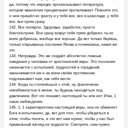
да, потому что нередко проскальзывает литература,
которая евангелие процветания проталкивает. Помните это,
о чем пришёл ко христу и у тебя все, все в шоколаде, у тебя
все, все прям сразу.
142
:
Все попёрло. Здоровье, заработок, просто
благополучие. Все сразу вокруг тебя прям добреют, ты ко
всем добреешь, вообще все хорошо. Да вот только берёшь,
только открываешь послание Якова и понимаешь, какая же
это.
143
:
Неправда. Это же создаёт абсолютно ложные
ожидания у человека от христианской веры. Это послание
начинается с испытаний, трудностей и страданий,
заканчивается им и на всем своём протяжении
подсказывает нам, как себя вести.
144
:
Когда ты столкнёшься с этой, ну, фактически
неизбежностью в жизни, ты будешь находиться под
давлением. Вот что покажет, настоящий ты или нет. Итак, 1
наше наблюдение.
145
:
1, 1 характеристика настоящей веры, она не обвиняет
Бога в испытаниях, да, вот для того, чтобы убедиться в
этом, чтобы понять, а что вот нам нужно, чтобы у нас был
правильный взгляд на трудности. Смотрите, нам нужно