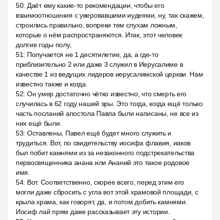
50
:
Даёт ему какие-то рекомендации, чтобы его
взаимоотношения с уверовавшими иудеями, ну, так скажем,
строились правильно, вопреки тем слухам ложным,
которые о нём распространяются. Итак, этот человек
долгие годы полу,
51
:
Получается не 1 десятилетие, да, а где-то
приблизительно 2 или даже 3 служил в Иерусалиме в
качестве 1 из ведущих лидеров иерусалимской церкви. Нам
известно также и когда.
52
:
Он умер достаточно чётко известно, что смерть его
случилась в 62 году нашей эры. Это тогда, когда ещё только
часть посланий апостола Павла были написаны, не все из
них ещё были.
53
:
Оставлены, Павел ещё будет много служить и
трудиться. Вот, по свидетельству иосифа флавия, иаков
был побит камнями из за незаконного подстрекательства
первосвященника анана или Ананий это такое родовое
имя.
54
:
Вот. Соответственно, скорее всего, перед этим его
могли даже сбросить с угла вот этой храмовой площади, с
крыла храма, как говорят, да, и потом добить камнями.
Иосиф лай прям даже рассказывает эту истории.