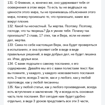
131
:
О ближних, и, конечно же, оно удерживает тебя от
осквернения в этом мире. То есть ты не ведёшься на
ценности этого мира, ты не принимаешь объяснения этого
мира, почему произошло то, что произошло, какие все
вокруг плохие.
132
:
Какой ты несчастный. Ты жертва. Поэтому. Поэтому,
господи, что ты творишь? Да я умнее тебя. Почему так
произошло? 2 глава, 17 стих, так и Вера, если не имеет
дел, мертва.
133
:
Сама по себе настоящая Вера, она будет проверяться
в испытаниях, и она проявит себя в виде в виде
правильных решений, в виде добрых дел, не будет лишена
их. Итак, друзья мои.
134
:
С вами подошли к самому посланию, к его
содержанию. Давайте мы его с вами полистаем текст. Как
вы помните, у каждого, у каждого новозаветнего послания
есть 3 части, всегда 3 части, как и у любого, как у любой
проповеди, как у любой писанины.
135
:
Как у любой статьи, как у любого произведения, всегда
есть вступление и заключение. Ну и всегда есть основная
часть тело послания. Вот сегодня нам будет удобно
отдельно, в виде 3 уроков представить все эти 3 части,