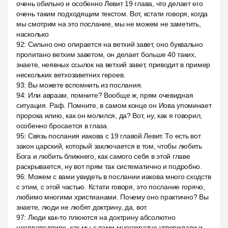
очень обильно и особенно Левит 19 глава, что делает его
очень таким подходящим текстом. Вот, кстати говоря, когда
мы смотрим на это послание, мы не можем не заметить,
насколько
92
:
Сильно оно опирается на ветхий завет, оно буквально
пропитано ветхим заветом, он делает больше 40 таких,
знаете, неявных ссылок на ветхий завет, приводит в пример
нескольких ветхозаветних героев.
93
:
Вы можете вспомнить из послания.
94
:
Или авраам, помните? Вообще ж, прям очевидная
ситуация. Раф. Помните, в самом конце он Иова упоминает
пророка илию, как он молился, да? Вот, ну, как я говорил,
особенно бросается в глаза.
95
:
Связь послания иакова с 19 главой Левит. То есть вот
закон царский, который заключается в том, чтобы любить
Бога и любить ближнего, как самого себя в этой главе
раскрывается, ну вот прям так систематично и подробно.
96
:
Можем с вами увидеть в послании иакова много сходств
с этим, с этой частью. Кстати говоря, это послание горячо,
любимо многими христианами. Почему оно практично? Вы
знаете, люди не любят доктрину, да, вот.
97
:
Люди как-то плюются на доктрину абсолютно
несправедливо, как мы с вами многократно утверждали и