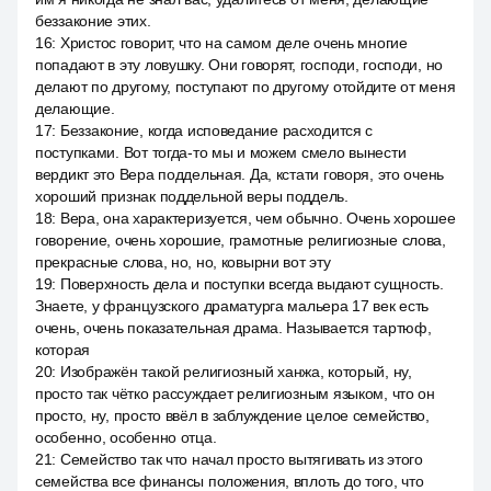
беззаконие этих.
16
:
Христос говорит, что на самом деле очень многие
попадают в эту ловушку. Они говорят, господи, господи, но
делают по другому, поступают по другому отойдите от меня
делающие.
17
:
Беззаконие, когда исповедание расходится с
поступками. Вот тогда-то мы и можем смело вынести
вердикт это Вера поддельная. Да, кстати говоря, это очень
хороший признак поддельной веры поддель.
18
:
Вера, она характеризуется, чем обычно. Очень хорошее
говорение, очень хорошие, грамотные религиозные слова,
прекрасные слова, но, но, ковырни вот эту
19
:
Поверхность дела и поступки всегда выдают сущность.
Знаете, у французского драматурга мальера 17 век есть
очень, очень показательная драма. Называется тартюф,
которая
20
:
Изображён такой религиозный ханжа, который, ну,
просто так чётко рассуждает религиозным языком, что он
просто, ну, просто ввёл в заблуждение целое семейство,
особенно, особенно отца.
21
:
Семейство так что начал просто вытягивать из этого
семейства все финансы положения, вплоть до того, что