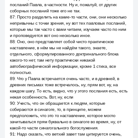
посланий Павла, в частности. Ну и, пожалуй, от других
соборных посланий тоже его не так.
87
:
Просто разделить на какие-то части, они, они несколько
непривычны с точки зрения, ну вот тех павловых посланий,
которые мы так часто с вами читаем, изучаем часто по ним
и проповедуется вот оно несколько иное.
88
:
Оно, оно представляет собой чисто практическое
наставление, в нём мы не найдём такого, знаете,
отдельного, сформулированного доктринального блока
какого-то нет, там нету практически никакой
автобиографической информации, кроме 1 стиха, все
полностью.
89
:
Что у Павла встречается очень часто, и в древней, в
древних письмах тоже встречалось, ну, прям вот, ну, на
каждом шагу. То есть, видно, что у этого послания есть, есть
некая особенность. Вот, ну, если
90
:
Учесть, что он обращается к людям, которые
собираются в синагоге, то, в принципе, можем
предположить, что это то наставление, которое могло
зачитываться прям буквально в синагоге во время, ну, от
какой-то части синагогального богослужения.
91
:
Надо сказать, что ветхий завет там цитируется очень,