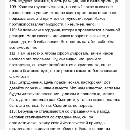
есть Мудрая реакция, а есть реакция, как в книге притч. Да.
109
:
Хочется глупость сказать, но есть 1 такое ключевое
проявление глупости, которое книга притч тоже постоянно
подсказывает, это прям вот от глупости люди. Иаков
противопоставляет мудрости. Гнев, гнев, чело.
110
:
Человеческая гордыня, которая проявляется в гневной
реакции. Надо сказать, что иаков говорит и о законе, о
грехе, да, и об избавлении. Вот теперь давайте соберём
все вместе, что
111
:
Нам известно, чтобы сформулировать, зачем иаков
написал это послание. Ну, очевидно, что цель его
пасторская, он хочет позаботиться о христианах, он не
просто благовествует, он не решает какие-то богословские
сложности.
112
:
Затруднения. Цель практическая, пасторская. Вот
давайте поразмышляем вместе. Что нам известно, если мы
будем читать это послание целиком и полностью, может
быть даже несколько раз. Смотрите, у вас на экране должна
быть эта логика. Точно. Смотрите, во первых,
113
:
Верующие сталкиваются со страданиями, и когда
человек сталкивается со страданиями, он, он
автоматически, в силу своей человеческой природы,
сталкивается с искушением обвинять Бога господи, ты