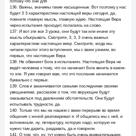
потому что они для
136
:
Важны, значимы такие насыщенные. Вот поэтому у нас
будет 3 3 характеристики настоящей веры сегодня, да,
помните главную мысль, главную идею. Настоящая Вера
через испытания проходит, полагаясь на слово.
137
:
И вот эти все 3 урока, они будут так или иначе эту
мысль обыгрывать. Смотрите, 3, 3, 3 очень важных
характеристики настоящих веер. Смотрите, когда мы
читаем пролог этого вступления, мы с вами узнаем, во
первых, что настоящая Вера
138
:
Не обвиняет Бога в испытаниях. Настоящая Вера не
ведёт человека к тому, что он начинает Бога винить в каком-
то зле. Я уже говорил вам, что это послание начинается
буквально с первых.
139
:
Слов и заканчивается самыми последними своими
увещаниями, рассказом о том, что верующие будут
оказываться под давлением обстоятельств. Они будут
испытывать трудности, да.
140
:
Только что мы на нашем с вами перерыве во время
общения с инной разговаривал я. И общались мы с ней, и
вспоминали, ну, литературу, которую надо, которую не
нужно там дарить, раздавать, да и говорили.
141
:
О том, что, ну, тут нужно быть очень внимательными,