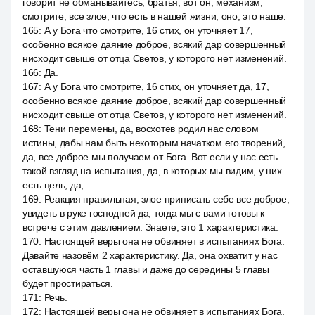
говорит не обманывайтесь, братья, вот он, механизм,
смотрите, все злое, что есть в нашей жизни, оно, это наше.
165
:
А у Бога что смотрите, 16 стих, он уточняет 17,
особенно всякое даяние доброе, всякий дар совершенный
нисходит свыше от отца Светов, у которого нет изменений.
166
:
Да.
167
:
А у Бога что смотрите, 16 стих, он уточняет да, 17,
особенно всякое даяние доброе, всякий дар совершенный
нисходит свыше от отца Светов, у которого нет изменений.
168
:
Тени перемены, да, восхотев родил нас словом
истины, дабы нам быть некоторым начатком его творений,
да, все доброе мы получаем от Бога. Вот если у нас есть
такой взгляд на испытания, да, в которых мы видим, у них
есть цель, да,
169
:
Реакция правильная, злое приписать себе все доброе,
увидеть в руке господней да, тогда мы с вами готовы к
встрече с этим давлением. Знаете, это 1 характеристика.
170
:
Настоящей веры она не обвиняет в испытаниях Бога.
Давайте назовём 2 характеристику. Да, она охватит у нас
оставшуюся часть 1 главы и даже до середины 5 главы
будет простираться.
171
:
Речь.
172
:
Настоящей веры она не обвиняет в испытаниях Бога.