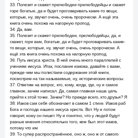
33
:
Полезет и скажет прелюбодеи прелюбодейцы и скажет
горе богатые, да и будет проговаривать какие-то вещи,
которые, ну, звучат очень, очень пророчески. А ещё эта
книга очень похожа на нагорную пропод.
34
:
Да, вам.
35
:
Полезет и скажет прелюбодеи, прелюбодейцы, да, и
скажет, горе вам, богатые, да и будет проговаривать какие-
то вещи, которые, ну, звучат очень, очень пророчески. А
ещё эта книга очень похожа на нагорную пропод.
36
:
Путь иисуса христа. В ней очень много параллелей с
учением иисуса. Итак, послание иакова, давайте с вами,
прежде чем мы полистаем содержание этой книги,
посмотрим на так называемые, ну, исторические вопросы.
37
:
Ответим на вопрос, кто, кому, когда, где, ну и самое
главное, зачем написал. Да, самая главная наша цель
прийти к этой точке. Зачем? Но прежде всего, кто друзья? Я
38
:
Иаков сам себя обозначает в самом 1 стихе. Иаков раб
Бога и господа нашего иисуса христа. Вот. Ну и потом
говорит, кому он пишет. Ну и понятно, что у людей будут
разные мнения относительно того, кем был этот иаков,
потому что им
39
:
То супер распространённое, оно ж, оно ж от самого