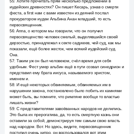
55
:
Хотите прочитать прям несколько предложений в
иудейских древностях? Он пишет Кесарь, узнав о смерти
феста, а first нам с вами известен из деяний послал
прокуратором иудеи Альбина Анан младший, то есть
первосвященник.
56
:
Anna, о котором мы говорили, что он получил
первосвященство человек смелый, выделявшийся своей
дерзостью, принадлежал к секте садукеев, чей суд, как мы
показали, ещё более жесток, чем всякий иудейский суд.
Она.
57
:
Таким уж он был человеком, счёл время для себя
удобным. Фест умер альбин ещё в пути созвал синедрион и
представил ему брата иисуса, называемого христом,
именем и.
58
:
И ещё некоторых обвиняемым, обвиняемых им в
нарушении закона, постановлено было побить их камнями
может быть, вы помните, что римляне вообще то властью
лишать жизни?
59
:
С представителями завоёванных народов не делились.
Это была их прерогатива, да, то есть смертную казнь они
оставили за собой, демонстрируя тем самым свою власть
над народом. Вот. Но здесь, видите, первосвященник
поступил очень хитро, он воспользовался вот этим