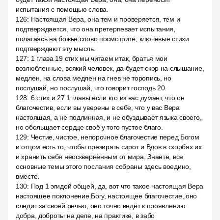
испытания с помощью слова.
126
:
Настоящая Вера, она тем и проверяется, тем и
подтверждается, что она претерпевает испытания,
полагаясь на божье слово посмотрите, ключевые стихи
подтверждают эту мысль.
127
:
1 глава 19 стих мы читаем итак, братья мои
возлюбленные, всякий человек, да будет скор на слышание,
медлен, на слова медлен на гнев не торопись, но
послушай, но послушай, что говорит господь 20.
128
:
6 стих и 27 1 главы если кто из вас думает, что он
благочестив, если вы уверены в себе, что у вас Вера
настоящая, а не подлинная, и не обуздывает языка своего,
но обольщает сердце своё у того пустое благо.
129
:
Честие, чистое, непорочное благочестие перед Богом
и отцом есть то, чтобы презирать сирот и Вдов в скорбях их
и хранить себя неосквернённым от мира. Знаете, все
основные темы этого послания собраны здесь воедино,
вместе.
130
:
Под 1 эгидой общей, да, вот что такое настоящая Вера
настоящее поклонение Богу, настоящее благочестие, оно
следит за своей речью, оно точно ведёт к проявлению
добра, доброты на деле, на практике, в забо