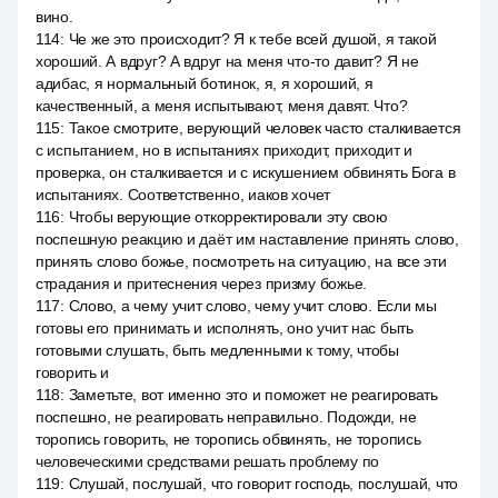
вино.
114
:
Че же это происходит? Я к тебе всей душой, я такой
хороший. А вдруг? А вдруг на меня что-то давит? Я не
адибас, я нормальный ботинок, я, я хороший, я
качественный, а меня испытывают, меня давят. Что?
115
:
Такое смотрите, верующий человек часто сталкивается
с испытанием, но в испытаниях приходит, приходит и
проверка, он сталкивается и с искушением обвинять Бога в
испытаниях. Соответственно, иаков хочет
116
:
Чтобы верующие откорректировали эту свою
поспешную реакцию и даёт им наставление принять слово,
принять слово божье, посмотреть на ситуацию, на все эти
страдания и притеснения через призму божье.
117
:
Слово, а чему учит слово, чему учит слово. Если мы
готовы его принимать и исполнять, оно учит нас быть
готовыми слушать, быть медленными к тому, чтобы
говорить и
118
:
Заметьте, вот именно это и поможет не реагировать
поспешно, не реагировать неправильно. Подожди, не
торопись говорить, не торопись обвинять, не торопись
человеческими средствами решать проблему по
119
:
Слушай, послушай, что говорит господь, послушай, что