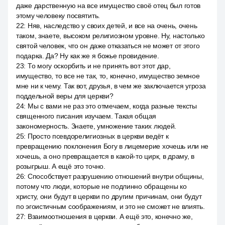
даже дарственную на все имущество своё отец был готов
этому человеку посвятить.
22
:
Няв, наследство у своих детей, и все на очень, очень
таком, знаете, высоком религиозном уровне. Ну, настолько
святой человек, что он даже отказаться не может от этого
подарка. Да? Ну как же я божье провидение.
23
:
То могу оскорбить и не принять вот этот дар,
имущество, то все не так, то, конечно, имущество земное
мне ни к чему. Так вот, друзья, в чем же заключается угроза
поддельной веры для церкви?
24
:
Мы с вами не раз это отмечаем, когда разные тексты
священного писания изучаем. Такая общая
закономерность. Знаете, умножение таких людей.
25
:
Просто псевдорелигиозных в церкви ведёт к
превращению поклонения Богу в лицемерие хочешь или не
хочешь, а оно превращается в какой-то цирк, в драму, в
розыгрыш. А ещё это точно.
26
:
Способствует разрушению отношений внутри общины,
потому что люди, которые не подлинно обращены ко
христу, они будут в церкви по другим причинам, они будут
по эгоистичным соображениям, и это не сможет не влиять.
27
:
Взаимоотношения в церкви. А ещё это, конечно же,