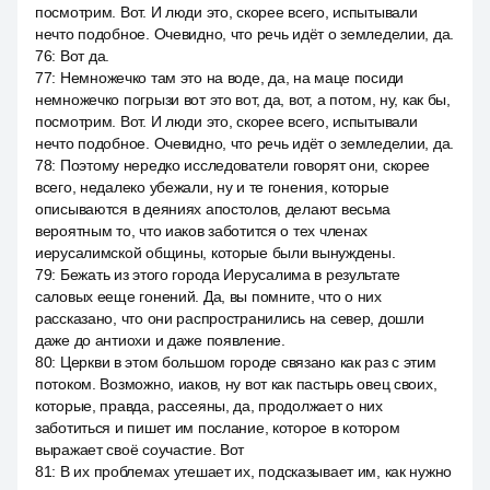
посмотрим. Вот. И люди это, скорее всего, испытывали
нечто подобное. Очевидно, что речь идёт о земледелии, да.
76
:
Вот да.
77
:
Немножечко там это на воде, да, на маце посиди
немножечко погрызи вот это вот, да, вот, а потом, ну, как бы,
посмотрим. Вот. И люди это, скорее всего, испытывали
нечто подобное. Очевидно, что речь идёт о земледелии, да.
78
:
Поэтому нередко исследователи говорят они, скорее
всего, недалеко убежали, ну и те гонения, которые
описываются в деяниях апостолов, делают весьма
вероятным то, что иаков заботится о тех членах
иерусалимской общины, которые были вынуждены.
79
:
Бежать из этого города Иерусалима в результате
саловых ееще гонений. Да, вы помните, что о них
рассказано, что они распространились на север, дошли
даже до антиохи и даже появление.
80
:
Церкви в этом большом городе связано как раз с этим
потоком. Возможно, иаков, ну вот как пастырь овец своих,
которые, правда, рассеяны, да, продолжает о них
заботиться и пишет им послание, которое в котором
выражает своё соучастие. Вот
81
:
В их проблемах утешает их, подсказывает им, как нужно