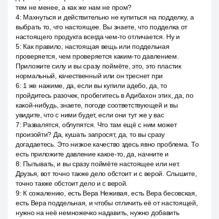
тем не менее, а как же нам не пром?
4
:
Махнуться и действительно не купиться на подделку, а
выбрать то, что настоящее. Вы знаете, что подделка от
настоящего продукта всегда чем-то отличается. Ну и
5
:
Как правило, настоящая вещь или поддельная
проверяется, чем проверяется каким-то давлением.
Приложите силу и вы сразу поймёте, это, это пластик
нормальный, качественный или он треснет при
6
:
1 же нажиме, да, если вы купили адебо, да, то
пройдитесь разочек, пробегитесь в Адибахон этих, да, по
какой-нибудь, знаете, погоде соответствующей и вы
увидите, что с ними будет, если они тут же у вас
7
:
Развалятся, облупятся. Что там ещё с ним может
произойти? Да, кушать запросят, да, то вы сразу
догадаетесь. Это низкое качество здесь явно проблема. То
есть приложите давление какое-то, да, начните и
8
:
Пытывать, и вы сразу поймёте настоящее или нет.
Друзья, вот точно также дело обстоит и с верой. Слышите,
точно также обстоит дело и с верой.
9
:
К сожалению, есть Вера Неживая, есть Вера бесовская,
есть Вера поддельная, и чтобы отличить её от настоящей,
нужно на неё немножечко надавить, нужно добавить