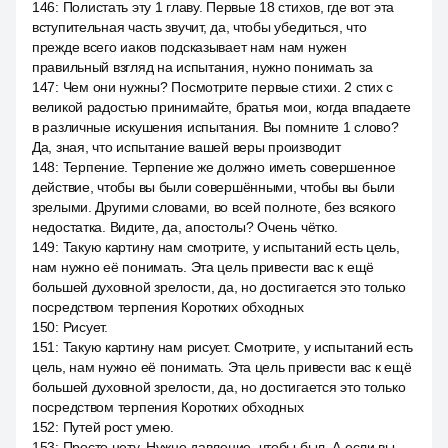
146
:
Полистать эту 1 главу. Первые 18 стихов, где вот эта
вступительная часть звучит, да, чтобы убедиться, что
прежде всего иаков подсказывает нам нам нужен
правильный взгляд на испытания, нужно понимать за
147
:
Чем они нужны? Посмотрите первые стихи. 2 стих с
великой радостью принимайте, братья мои, когда впадаете
в различные искушения испытания. Вы помните 1 слово?
Да, зная, что испытание вашей веры производит
148
:
Терпение. Терпение же должно иметь совершенное
действие, чтобы вы были совершёнными, чтобы вы были
зрелыми. Другими словами, во всей полноте, без всякого
недостатка. Видите, да, апостолы? Очень чётко.
149
:
Такую картину нам смотрите, у испытаний есть цель,
нам нужно её понимать. Эта цель привести вас к ещё
большей духовной зрелости, да, но достигается это только
посредством терпения Коротких обходных
150
:
Рисует.
151
:
Такую картину нам рисует. Смотрите, у испытаний есть
цель, нам нужно её понимать. Эта цель привести вас к ещё
большей духовной зрелости, да, но достигается это только
посредством терпения Коротких обходных
152
:
Путей рост умею.
153
:
Просто нету. Нужно давление, чтобы был. А если вы