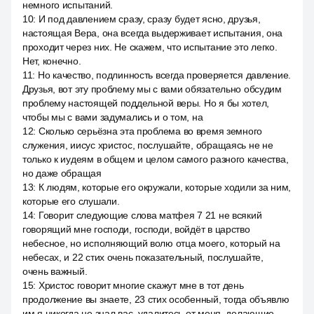
немного испытаний.
10
:
И под давлением сразу, сразу будет ясно, друзья,
настоящая Вера, она всегда выдерживает испытания, она
проходит через них. Не скажем, что испытание это легко.
Нет, конечно.
11
:
Но качество, подлинность всегда проверяется давление.
Друзья, вот эту проблему мы с вами обязательно обсудим
проблему настоящей поддельной веры. Но я бы хотел,
чтобы мы с вами задумались и о том, на
12
:
Сколько серьёзна эта проблема во время земного
служения, иисус христос, послушайте, обращаясь не не
только к иудеям в общем и целом самого разного качества,
но даже обращая
13
:
К людям, которые его окружали, которые ходили за ним,
которые его слушали.
14
:
Говорит следующие слова матфея 7 21 не всякий
говорящий мне господи, господи, войдёт в царство
небесное, но исполняющий волю отца моего, который на
небесах, и 22 стих очень показательный, послушайте,
очень важный.
15
:
Христос говорит многие скажут мне в тот день
продолжение вы знаете, 23 стих особенный, тогда объявлю
им я никогда не знал вас, удалитесь от меня, делающие