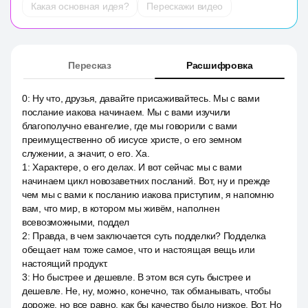
Какая основная идея?
Перескажи видео
Пересказ
Расшифровка
0
:
Ну что, друзья, давайте присаживайтесь. Мы с вами
послание иакова начинаем. Мы с вами изучили
благополучно евангелие, где мы говорили с вами
преимущественно об иисусе христе, о его земном
служении, а значит, о его. Ха.
1
:
Характере, о его делах. И вот сейчас мы с вами
начинаем цикл новозаветних посланий. Вот, ну и прежде
чем мы с вами к посланию иакова приступим, я напомню
вам, что мир, в котором мы живём, наполнен
всевозможными, поддел
2
:
Правда, в чем заключается суть подделки? Подделка
обещает нам тоже самое, что и настоящая вещь или
настоящий продукт.
3
:
Но быстрее и дешевле. В этом вся суть быстрее и
дешевле. Не, ну, можно, конечно, так обманывать, чтобы
дороже, но все равно, как бы качество было низкое. Вот. Но