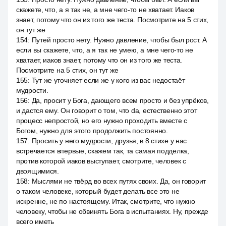
скажете, что, а я так не, а мне чего-то не хватает. Иаков
знает, потому что он из того же теста. Посмотрите на 5 стих,
он тут же
154
:
Путей просто нету. Нужно давление, чтобы был рост. А
если вы скажете, что, а я так не умею, а мне чего-то не
хватает, иаков знает, потому что он из того же теста.
Посмотрите на 5 стих, он тут же
155
:
Тут же уточняет если же у кого из вас недостаёт
мудрости.
156
:
Да, просит у Бога, дающего всем просто и без упрёков,
и дастся ему. Он говорит о том, что da, естественно этот
процесс непростой, но его нужно проходить вместе с
Богом, нужно для этого продолжить постоянно.
157
:
Просить у него мудрости, друзья, в 8 стихе у нас
встречается впервые, скажем так, та самая подделка,
против которой иаков выступает, смотрите, человек с
двоящимися.
158
:
Мыслями не твёрд во всех путях своих. Да, он говорит
о таком человеке, который будет делать все это не
искренне, не по настоящему. Итак, смотрите, что нужно
человеку, чтобы не обвинять Бога в испытаниях. Ну, прежде
всего иметь