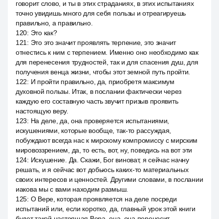
говорит слово, и ты в этих страданиях, в этих испытаниях
точно увидишь много для себя пользы и отреагируешь
правильно, а правильно.
120
:
Это как?
121
:
Это это значит проявлять терпение, это значит
отнестись к ним с терпением. Именно оно необходимо как
для перенесения трудностей, так и для спасения душ, для
получения венца жизни, чтобы этот земной путь пройти.
122
:
И пройти правильно, да, приобретя максимум
духовной пользы. Итак, в послании фактически через
каждую его составную часть звучит призыв проявить
настоящую веру.
123
:
На деле, да, она проверяется испытаниями,
искушениями, которые вообще, так-то рассуждая,
побуждают всегда нас к мирскому компромиссу с мирским
мировоззрением, да, то есть, вот, ну, поведись на вот эти
124
:
Искушение. Да. Скажи, Бог виноват, я сейчас начну
решать, и я сейчас вот добьюсь каких-то материальных
своих интересов и ценностей. Другими словами, в послании
иакова мы с вами находим размыш.
125
:
О Вере, которая проявляется на деле посреди
испытаний или, если коротко, да, главный урок этой книги
будет такой настоящая Вера, она, она переносит