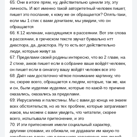
65
:
Они в итоге прям, ну, действительно ценили эту, эту
личность. И вот именно такой авторитетный человек пишет,
пишет это послание, к кому же он обращается? Опять-таки,
если мы 1 стих с вами дочитаем, мы увидим, что он
обращается
66
:
К 12 коленам, находящимся в рассеянии. Вот эти слова
в рассеянии, в греческом тексте звучат буквально нтт
диаспора, да, диаспора. Ну то есть вот действительно
люди, которые живут за
67
:
Пределами своей родины интересно, что во 2 главе, на
2 стихе, акков пишет если в собрание ваше войдёт человек,
он пишет если в синагогу вашу войдёт человек все это
68
:
Даёт нам достаточно чёткое понимание картинку, что
он, скорее всего, обращается к людям, которые, так же, как
и он, были иудеями иудеями, которые по какой-то причине
оказались, оказались за пределами.
69
:
Иерусалима и палестины. Мы с вами до конца не знаем
всех обстоятельств, но из тех проблем, которые затрагивает
иаков, мы можем с вами увидеть, что читатели, скорее
всего, испытывали притеснение, и это
70
:
И эти притеснения имели социальный характер,
другими словами, их обижали, не додавали им какую-то
заработную плату, что в принципе характерно для людей,