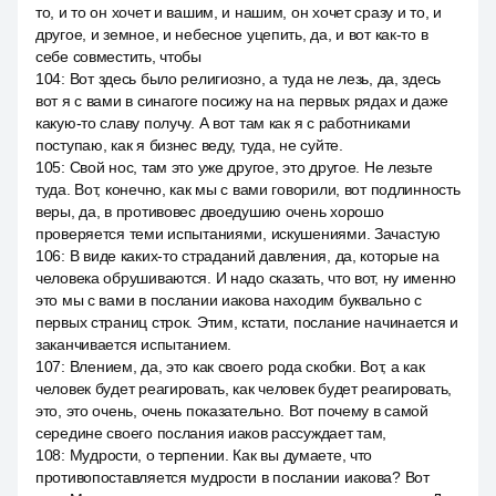
то, и то он хочет и вашим, и нашим, он хочет сразу и то, и
другое, и земное, и небесное уцепить, да, и вот как-то в
себе совместить, чтобы
104
:
Вот здесь было религиозно, а туда не лезь, да, здесь
вот я с вами в синагоге посижу на на первых рядах и даже
какую-то славу получу. А вот там как я с работниками
поступаю, как я бизнес веду, туда, не суйте.
105
:
Свой нос, там это уже другое, это другое. Не лезьте
туда. Вот, конечно, как мы с вами говорили, вот подлинность
веры, да, в противовес двоедушию очень хорошо
проверяется теми испытаниями, искушениями. Зачастую
106
:
В виде каких-то страданий давления, да, которые на
человека обрушиваются. И надо сказать, что вот, ну именно
это мы с вами в послании иакова находим буквально с
первых страниц строк. Этим, кстати, послание начинается и
заканчивается испытанием.
107
:
Влением, да, это как своего рода скобки. Вот, а как
человек будет реагировать, как человек будет реагировать,
это, это очень, очень показательно. Вот почему в самой
середине своего послания иаков рассуждает там,
108
:
Мудрости, о терпении. Как вы думаете, что
противопоставляется мудрости в послании иакова? Вот