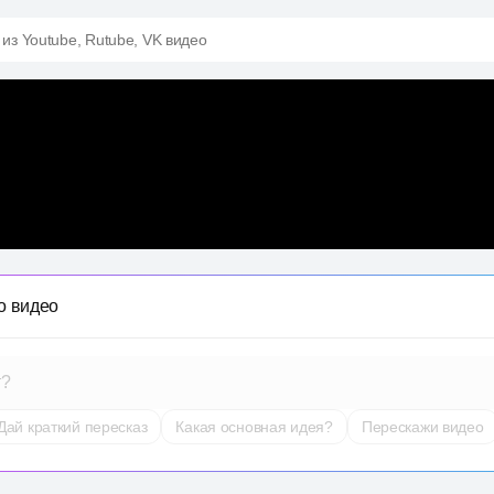
 из Youtube, Rutube, VK видео
о видео
т?
Дай краткий пересказ
Какая основная идея?
Перескажи видео