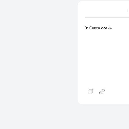
П
0
:
Секса осень.