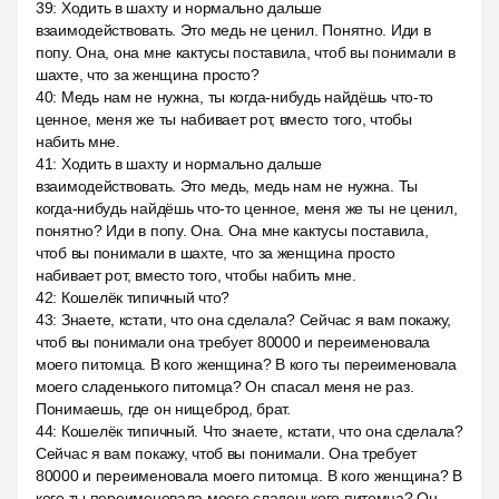
39
:
Ходить в шахту и нормально дальше
взаимодействовать. Это медь не ценил. Понятно. Иди в
попу. Она, она мне кактусы поставила, чтоб вы понимали в
шахте, что за женщина просто?
40
:
Медь нам не нужна, ты когда-нибудь найдёшь что-то
ценное, меня же ты набивает рот, вместо того, чтобы
набить мне.
41
:
Ходить в шахту и нормально дальше
взаимодействовать. Это медь, медь нам не нужна. Ты
когда-нибудь найдёшь что-то ценное, меня же ты не ценил,
понятно? Иди в попу. Она. Она мне кактусы поставила,
чтоб вы понимали в шахте, что за женщина просто
набивает рот, вместо того, чтобы набить мне.
42
:
Кошелёк типичный что?
43
:
Знаете, кстати, что она сделала? Сейчас я вам покажу,
чтоб вы понимали она требует 80000 и переименовала
моего питомца. В кого женщина? В кого ты переименовала
моего сладенького питомца? Он спасал меня не раз.
Понимаешь, где он нищеброд, брат.
44
:
Кошелёк типичный. Что знаете, кстати, что она сделала?
Сейчас я вам покажу, чтоб вы понимали. Она требует
80000 и переименовала моего питомца. В кого женщина? В
кого ты переименовала моего сладенького питомца? Он