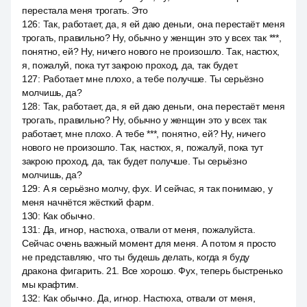
перестала меня трогать. Это
126
:
Так, работает, да, я ей даю деньги, она перестаёт меня
трогать, правильно? Ну, обычно у женщин это у всех так ***,
понятно, ей? Ну, ничего нового не произошло. Так, настюх,
я, пожалуй, пока тут закрою проход, да, так будет.
127
:
Работает мне плохо, а тебе получше. Ты серьёзно
молчишь, да?
128
:
Так, работает, да, я ей даю деньги, она перестаёт меня
трогать, правильно? Ну, обычно у женщин это у всех так
работает, мне плохо. А тебе ***, понятно, ей? Ну, ничего
нового не произошло. Так, настюх, я, пожалуй, пока тут
закрою проход, да, так будет получше. Ты серьёзно
молчишь, да?
129
:
А я серьёзно молчу, фух. И сейчас, я так понимаю, у
меня начнётся жёсткий фарм.
130
:
Как обычно.
131
:
Да, игнор, настюха, отвали от меня, пожалуйста.
Сейчас очень важный момент для меня. А потом я просто
не представляю, что ты будешь делать, когда я буду
дракона фигарить. 21. Все хорошо. Фух, теперь быстренько
мы крафтим.
132
:
Как обычно. Да, игнор. Настюха, отвали от меня,