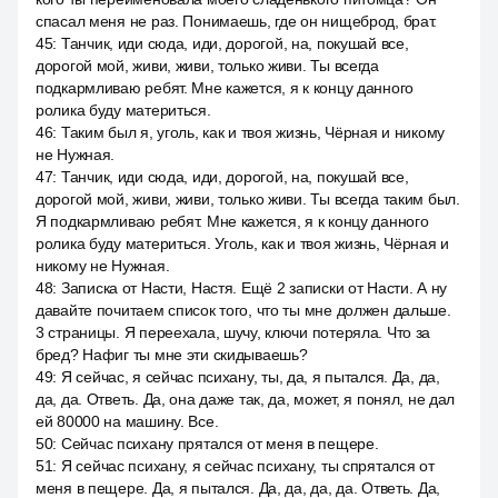
спасал меня не раз. Понимаешь, где он нищеброд, брат.
45
:
Танчик, иди сюда, иди, дорогой, на, покушай все,
дорогой мой, живи, живи, только живи. Ты всегда
подкармливаю ребят. Мне кажется, я к концу данного
ролика буду материться.
46
:
Таким был я, уголь, как и твоя жизнь, Чёрная и никому
не Нужная.
47
:
Танчик, иди сюда, иди, дорогой, на, покушай все,
дорогой мой, живи, живи, только живи. Ты всегда таким был.
Я подкармливаю ребят. Мне кажется, я к концу данного
ролика буду материться. Уголь, как и твоя жизнь, Чёрная и
никому не Нужная.
48
:
Записка от Насти, Настя. Ещё 2 записки от Насти. А ну
давайте почитаем список того, что ты мне должен дальше.
3 страницы. Я переехала, шучу, ключи потеряла. Что за
бред? Нафиг ты мне эти скидываешь?
49
:
Я сейчас, я сейчас психану, ты, да, я пытался. Да, да,
да, да. Ответь. Да, она даже так, да, может, я понял, не дал
ей 80000 на машину. Все.
50
:
Сейчас психану прятался от меня в пещере.
51
:
Я сейчас психану, я сейчас психану, ты спрятался от
меня в пещере. Да, я пытался. Да, да, да, да. Ответь. Да,