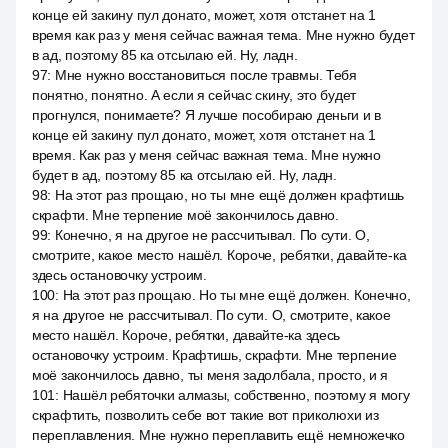
конце ей закину пул донато, может, хотя отстанет на 1
время как раз у меня сейчас важная тема. Мне нужно будет
в ад, поэтому 85 ка отсылаю ей. Ну, ладн.
97
:
Мне нужно восстановиться после травмы. Тебя
понятно, понятно. А если я сейчас скину, это будет
прогнулся, понимаете? Я лучше пособираю деньги и в
конце ей закину пул донато, может, хотя отстанет на 1
время. Как раз у меня сейчас важная тема. Мне нужно
будет в ад, поэтому 85 ка отсылаю ей. Ну, ладн.
98
:
На этот раз прощаю, но ты мне ещё должен крафтишь
скрафти. Мне терпение моё закончилось давно.
99
:
Конечно, я на другое не рассчитывал. По сути. О,
смотрите, какое место нашёл. Короче, ребятки, давайте-ка
здесь остановочку устроим.
100
:
На этот раз прощаю. Но ты мне ещё должен. Конечно,
я на другое не рассчитывал. По сути. О, смотрите, какое
место нашёл. Короче, ребятки, давайте-ка здесь
остановочку устроим. Крафтишь, скрафти. Мне терпение
моё закончилось давно, ты меня задолбала, просто, и я
101
:
Нашёл ребяточки алмазы, собственно, поэтому я могу
скрафтить, позволить себе вот такие вот приколюхи из
переплавления. Мне нужно переплавить ещё немножечко