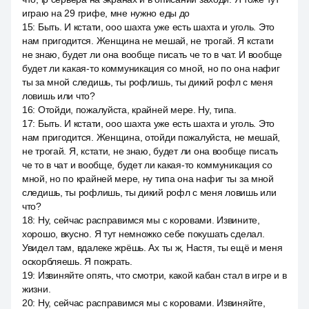
играю на 29 грифе, мне нужно еды до
15
:
Быть. И кстати, ооо шахта уже есть шахта и уголь. Это
нам пригодится. Женщина не мешай, не трогай. Я кстати
не знаю, будет ли она вообще писать че то в чат. И вообще
будет ли какая-то коммуникация со мной, но по она нафиг
ты за мной следишь, ты рофлишь, ты дикий рофл с меня
ловишь или что?
16
:
Отойди, пожалуйста, крайней мере. Ну, типа.
17
:
Быть. И кстати, ооо шахта уже есть шахта и уголь. Это
нам пригодится. Женщина, отойди пожалуйста, не мешай,
не трогай. Я, кстати, не знаю, будет ли она вообще писать
че то в чат и вообще, будет ли какая-то коммуникация со
мной, но по крайней мере, ну типа она нафиг ты за мной
следишь, ты рофлишь, ты дикий рофл с меня ловишь или
что?
18
:
Ну, сейчас расправимся мы с коровами. Извините,
хорошо, вкусно. Я тут немножко себе покушать сделал.
Увидел там, вдалеке жрёшь. Ах ты ж, Настя, ты ещё и меня
оскорбляешь. Я пожрать.
19
:
Извиняйте опять, что смотри, какой кабан стал в игре и в
жизни.
20
:
Ну, сейчас расправимся мы с коровами. Извиняйте,