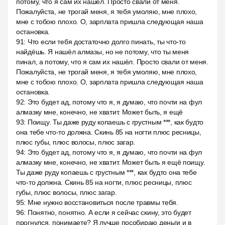
потому, что я сам их нашёл. Просто свали от меня.
Пожалуйста, не трогай меня, я тебя умоляю, мне плохо,
мне с тобою плохо. О, зарплата пришла следующая наша
остановка.
91
:
Что если тебя достаточно долго пинать, ты что-то
найдёшь. Я нашёл алмазы, но не потому, что ты меня
пинал, а потому, что я сам их нашёл. Просто свали от меня.
Пожалуйста, не трогай меня, я тебя умоляю, мне плохо,
мне с тобою плохо. О, зарплата пришла следующая наша
остановка.
92
:
Это будет ад, потому что я, я думаю, что почти на фул
алмазку мне, конечно, не хватит. Может быть, я ещё
93
:
Поищу. Ты даже руду копаешь с грустным ***, как будто
она тебе что-то должна. Скинь 85 на ногти плюс ресницы,
плюс губы, плюс волосы, плюс загар.
94
:
Это будет ад, потому что я, я думаю, что почти на фул
алмазку мне, конечно, не хватит. Может быть я ещё поищу.
Ты даже руду копаешь с грустным ***, как будто она тебе
что-то должна. Скинь 85 на ногти, плюс ресницы, плюс
губы, плюс волосы, плюс загар.
95
:
Мне нужно восстановиться после травмы тебя.
96
:
Понятно, понятно. А если я сейчас скину, это будет
прогнулся, понимаете? Я лучше пособираю деньги и в