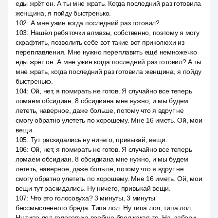
еды жрёт он. А ты мне жрать. Когда последний раз готовила
женщина, я пойду быстренько.
102
:
А мне ужин когда последний раз готовил?
103
:
Нашёл ребяточки алмазы, собственно, поэтому я могу
скрафтить, позволить себе вот такие вот приколюхи из
переплавления. Мне нужно переплавить ещё немножечко
еды жрёт он. А мне ужин когда последний раз готовил? А ты
мне жрать, когда последний раз готовила женщина, я пойду
быстренько.
104
:
Ой, нет, я помирать не готов. Я случайно все теперь
ломаем обсидиан. 8 обсидиана мне нужно, и мы будем
лететь, наверное, даже больше, потому что я вдруг не
смогу обратно улететь по хорошему. Мне 16 иметь. Ой, мои
вещи.
105
:
Тут раскидались ну ничего, привыкай, вещи.
106
:
Ой, нет, я помирать не готов. Я случайно все теперь
ломаем обсидиан. 8 обсидиана мне нужно, и мы будем
лететь, наверное, даже больше, потому что я вдруг не
смогу обратно улететь по хорошему. Мне 16 иметь. Ой, мои
вещи тут раскидались. Ну ничего, привыкай вещи.
107
:
Что это голосовуха? 3 минуты, 3 минуты
бессмысленного бреда. Типа лол. Ну типа лол, типа лол.
Ну типа лол голосовуха вообще бред какая-то. На, забери