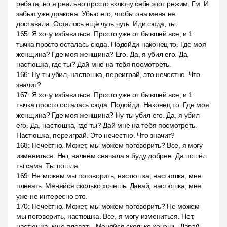
ребята, но я реально просто включу себе этот режим. Гм. И
забью уже дракона. Убью его, чтобы она меня не
доставала. Осталось ещё чуть чуть. Иди сюда, ты.
165
:
Я хочу избавиться. Просто уже от бывшей все, и 1
тычка просто осталась сюда. Подойди наконец то. Где моя
женщина? Где моя женщина? Его. Да, я убил его. Да,
настюшка, где ты? Дай мне на тебя посмотреть.
166
:
Ну ты убил, настюшка, переиграй, это нечестно. Что
значит?
167
:
Я хочу избавиться. Просто уже от бывшей все, и 1
тычка просто осталась сюда. Подойди. Наконец то. Где моя
женщина? Где моя женщина? Ну ты убил его. Да, я убил
его. Да, настюшка, где ты? Дай мне на тебя посмотреть.
Настюшка, переиграй. Это нечестно. Что значит?
168
:
Нечестно. Может, мы можем поговорить? Все, я могу
измениться. Нет, начнём сначала я буду добрее. Да пошёл
ты сама. Ты пошла.
169
:
Не можем мы поговорить, настюшка, настюшка, мне
плевать. Меняйся сколько хочешь. Давай, настюшка, мне
уже не интересно это.
170
:
Нечестно. Может, мы можем поговорить? Не можем
мы поговорить, настюшка. Все, я могу измениться. Нет,
настюшка, мне плевать. Меняйся сколько хочешь. Давай