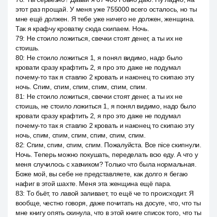
этот раз прощай. У меня уже 755000 всего осталось, но ты
мне ещё должен. Я тебе уже ничего не должен, женщина.
Так я крафчу кроватку сюда скипаем. Ночь.
79
:
Не стоило ложиться, свечки стоят денег, а ты их не
стоишь.
80
:
Не стоило ложиться 1, я понял видимо, надо было
кровати сразу крафтить 2, я про это даже не подумал
почему-то так я ставлю 2 кровать и наконец то скипаю эту
ночь. Спим, спим, спим, спим, спим, спим.
81
:
Не стоило ложиться, свечки стоят денег, а ты их не
стоишь, не стоило ложиться 1, я понял видимо, надо было
кровати сразу крафтить 2, я про это даже не подумал
почему-то так я ставлю 2 кровать и наконец то скипаю эту
ночь, спим, спим, спим, спим, спим, спим.
82
:
Спим, спим, спим, спим. Пожалуйста. Все nice скипнули.
Ночь. Теперь можно покушать, переделать всю еду. А что у
меня случилось с хавчиком? Только что была нормальная.
Боже мой, вы себе не представляете, как долго я бегаю
нафиг в этой шахте. Меня эта женщина ещё пара.
83
:
То бьёт, то лавой заливает, то ещё че то происходит. Я
вообще, честно говоря, даже почитать на досуге, что, что ты
мне книгу опять скинула, что в этой книге список того, что ты