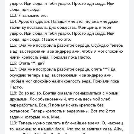
ударю. Иди сюда, я тебя ударю. Просто иди сюда. Иди
сюда, иди сюда.
113
:
Я запомню это.
114
:
Арбалет сделан. Напиши мне это, что она мне даже
табличку поставила. Дно общества. Женщина, я тебя
ударю. Иди сюда, я тебя ударю. Просто иди сюда. Иди
сюда, иди сюда. Я запомню это.
115
:
Она мне построила разбитое сердце. Осуждаю теперь
в ад, за стержнями и за эндерер ами, чтобы я мог спокойно
найти крепость энда. Поехали пока Настю.
116
:
Опять ***, да?
117
:
Она мне построила разбитое сердце, опять ***? Да,
осуждаю теперь в ад, за стержнями и за эндерер ами,
чтобы я мог спокойно найти крепость энда. Поехали пока
Настю.
118
:
Во во во, во. Братва сказала познакомиться с моими
друзьями. Лох обыкновенный, что она весь мой хлеб
переработала. Все. Я погнал искать крепость без
остановок. Теперь крепость и эндермены. Вот это 2 топ
задачи, которые мне. Мне.
119
:
Теперь нужно сделать в ближайшее время. О, наконец
то, наконец то я нашёл биом. Что это за залитая лава. Айм,