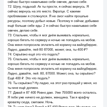
сейчас быстро накапываю себе овечек, делаю себе.
72
:
Шучу, подыхай. Ах ты прости, я сейчас вернусь. Я
сейчас вернусь на это место. Вкратце. С какими
проблемами я столкнулся. Я не смог найти прошлые
ресурсы, поэтому добыл новые. Поэтому я сейчас добываю
ещё больше себе еды. 2 я сейчас быстро накапываю себе
овечек, делаю себе.
73
:
Спальник, чтобы я мог днём выживать нормально,
хорошо бегать по серверу и ночью не попадать на мобов.
Она меня попросила оплатить её корзину на вайлдберрис.
Ладно, давайте, пей 80 87000, может, она, ты 400 ₽?
74
:
Серьёзно ещё это что подать?
75
:
Спальник, чтобы я мог днём выживать нормально,
хорошо бегать по серверу и ночью не попадать на мобов.
Она меня попросила оплатить её корзину на вайлдберрис.
Ладно, давайте, пей. 80, 87000. Может, она, ты серьёзно?
Ещё 400 ₽. Это что подать?
76
:
Ты серьёзно? Ну ладно, на этот раз прощай у меня, но
ты мне ещё должен.
77
:
Давай я 87 400 Ровно даю. Уже 755000 всего осталось.
Я тебе уже ничего не должен, женщина. Так я крафчу
кроватку сюда, скипаем. Ночь.
78
:
Ты серьёзно? Давай я 87 400 Ровно даю. Ну ладно, на