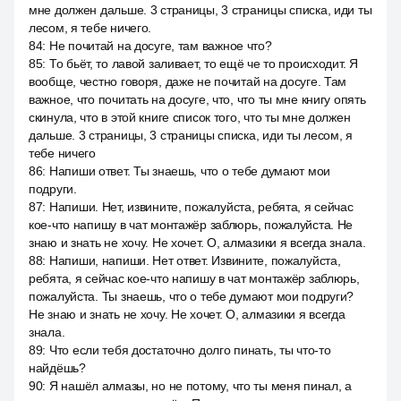
мне должен дальше. 3 страницы, 3 страницы списка, иди ты
лесом, я тебе ничего.
84
:
Не почитай на досуге, там важное что?
85
:
То бьёт, то лавой заливает, то ещё че то происходит. Я
вообще, честно говоря, даже не почитай на досуге. Там
важное, что почитать на досуге, что, что ты мне книгу опять
скинула, что в этой книге список того, что ты мне должен
дальше. 3 страницы, 3 страницы списка, иди ты лесом, я
тебе ничего
86
:
Напиши ответ. Ты знаешь, что о тебе думают мои
подруги.
87
:
Напиши. Нет, извините, пожалуйста, ребята, я сейчас
кое-что напишу в чат монтажёр заблюрь, пожалуйста. Не
знаю и знать не хочу. Не хочет. О, алмазики я всегда знала.
88
:
Напиши, напиши. Нет ответ. Извините, пожалуйста,
ребята, я сейчас кое-что напишу в чат монтажёр заблюрь,
пожалуйста. Ты знаешь, что о тебе думают мои подруги?
Не знаю и знать не хочу. Не хочет. О, алмазики я всегда
знала.
89
:
Что если тебя достаточно долго пинать, ты что-то
найдёшь?
90
:
Я нашёл алмазы, но не потому, что ты меня пинал, а