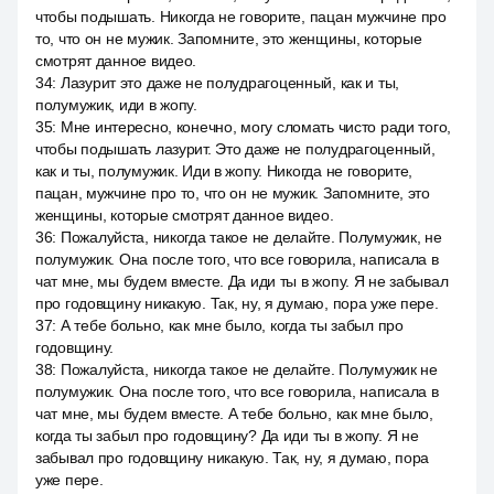
чтобы подышать. Никогда не говорите, пацан мужчине про
то, что он не мужик. Запомните, это женщины, которые
смотрят данное видео.
34
:
Лазурит это даже не полудрагоценный, как и ты,
полумужик, иди в жопу.
35
:
Мне интересно, конечно, могу сломать чисто ради того,
чтобы подышать лазурит. Это даже не полудрагоценный,
как и ты, полумужик. Иди в жопу. Никогда не говорите,
пацан, мужчине про то, что он не мужик. Запомните, это
женщины, которые смотрят данное видео.
36
:
Пожалуйста, никогда такое не делайте. Полумужик, не
полумужик. Она после того, что все говорила, написала в
чат мне, мы будем вместе. Да иди ты в жопу. Я не забывал
про годовщину никакую. Так, ну, я думаю, пора уже пере.
37
:
А тебе больно, как мне было, когда ты забыл про
годовщину.
38
:
Пожалуйста, никогда такое не делайте. Полумужик не
полумужик. Она после того, что все говорила, написала в
чат мне, мы будем вместе. А тебе больно, как мне было,
когда ты забыл про годовщину? Да иди ты в жопу. Я не
забывал про годовщину никакую. Так, ну, я думаю, пора
уже пере.