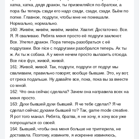
хатка, хатка, дядя дракон, ты приземляйся по-братски, а
пора бы теперь сзади его надо сзади, сзади, сзади. Бьём по
попке. Главное, подруги, чтобы мне не помешали.
Нормально, нормально.
160
:
Живём, живём, живём, живём. Хватит. Достаточно. Все.
Я. Я сваливаю. Ребята меня просто её подруги заклюют.
Все. Улетел дракон. Пора теперь разобраться с её
подругами. Все nice с подругами разобрался теперь. Ах ты
ж. Ах ты ж собака. А у меня нечем просто вылазить отсюда.
Все nice фух, живой, живой.
161
:
Живой, живой. Так, подруги, подруги от подруг мы
сваливаем, правильно говорят, вообще бывшие. Это, ну вот,
от греха подальше. Ну давайте все, пока, пока вы за вместе
со мной.
162
:
Что она сейчас сделала? Зачем она натравила всех на
меня просто.
163
:
Духи бывшей духи бывшей. Я че тебе сделал? Я че
сделал сейчас духами бывшей то? Так, game mode creative.
Я рот того манал. Ребята, братва, я не хочу, я хочу все уже
попрощаться со своей.
164
:
Бывшей, чтобы она меня больше не триггерила, не
доставала. Поэтому, извините, я искренне извиняюсь,