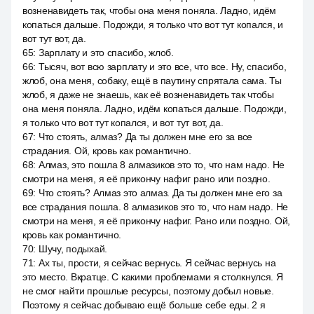
возненавидеть так, чтобы она меня поняла. Ладно, идём
копаться дальше. Подожди, я только что вот тут копался, и
вот тут вот, да.
65
:
Зарплату и это спасибо, жлоб.
66
:
Тысяч, вот всю зарплату и это все, что все. Ну, спасибо,
жлоб, она меня, собаку, ещё в паутину спрятала сама. Ты
жлоб, я даже не знаешь, как её возненавидеть так чтобы
она меня поняла. Ладно, идём копаться дальше. Подожди,
я только что вот тут копался, и вот тут вот, да.
67
:
Что стоять, алмаз? Да ты должен мне его за все
страдания. Ой, кровь как романтично.
68
:
Алмаз, это пошла 8 алмазиков это то, что нам надо. Не
смотри на меня, я её прикончу нафиг рано или поздно.
69
:
Что стоять? Алмаз это алмаз. Да ты должен мне его за
все страдания пошла. 8 алмазиков это то, что нам надо. Не
смотри на меня, я её прикончу нафиг. Рано или поздно. Ой,
кровь как романтично.
70
:
Шучу, подыхай.
71
:
Ах ты, прости, я сейчас вернусь. Я сейчас вернусь на
это место. Вкратце. С какими проблемами я столкнулся. Я
не смог найти прошлые ресурсы, поэтому добыл новые.
Поэтому я сейчас добываю ещё больше себе еды. 2 я