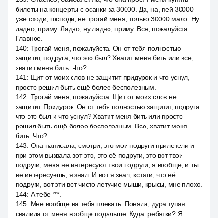
билеты на концерты с осанки за 30000. Да, на, пей 30000
уже сходи, господи, не трогай меня, только 30000 мало. Ну
ладно, приму. Ладно, ну ладно, приму. Все, пожалуйста.
Главное.
140
:
Трогай меня, пожалуйста. Он от тебя полностью
защитит, подруга, что это был? Хватит меня бить или все,
хватит меня бить. Что?
141
:
Щит от моих слов не защитит придурок и что уснул,
просто решил быть ещё более бесполезным.
142
:
Трогай меня, пожалуйста. Щит от моих слов не
защитит. Придурок. Он от тебя полностью защитит, подруга,
что это был и что уснул? Хватит меня бить или просто
решил быть ещё более бесполезным. Все, хватит меня
бить. Что?
143
:
Она написала, смотри, это мои подруги прилетели и
при этом вызвала вот это, это её подруги, это вот твои
подруги, меня не интересуют твои подруги, я вообще, и ты
не интересуешь, я знал. И вот я знал, кстати, что её
подруги, вот эти вот чисто летучие мыши, крысы, мне плохо.
144
:
А тебе ***.
145
:
Мне вообще на тебя плевать. Поняла, дура тупая
свалила от меня вообще подальше. Куда, ребятки? Я