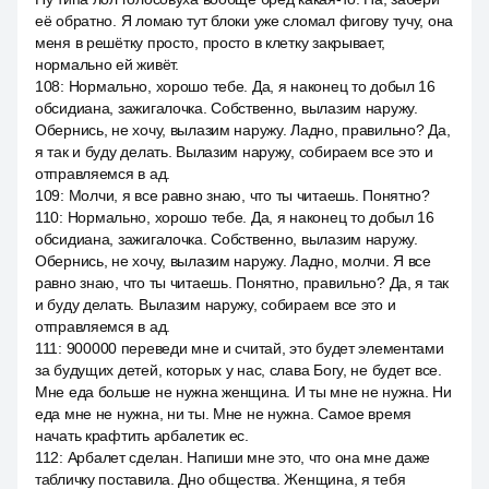
её обратно. Я ломаю тут блоки уже сломал фигову тучу, она
меня в решётку просто, просто в клетку закрывает,
нормально ей живёт.
108
:
Нормально, хорошо тебе. Да, я наконец то добыл 16
обсидиана, зажигалочка. Собственно, вылазим наружу.
Обернись, не хочу, вылазим наружу. Ладно, правильно? Да,
я так и буду делать. Вылазим наружу, собираем все это и
отправляемся в ад.
109
:
Молчи, я все равно знаю, что ты читаешь. Понятно?
110
:
Нормально, хорошо тебе. Да, я наконец то добыл 16
обсидиана, зажигалочка. Собственно, вылазим наружу.
Обернись, не хочу, вылазим наружу. Ладно, молчи. Я все
равно знаю, что ты читаешь. Понятно, правильно? Да, я так
и буду делать. Вылазим наружу, собираем все это и
отправляемся в ад.
111
:
900000 переведи мне и считай, это будет элементами
за будущих детей, которых у нас, слава Богу, не будет все.
Мне еда больше не нужна женщина. И ты мне не нужна. Ни
еда мне не нужна, ни ты. Мне не нужна. Самое время
начать крафтить арбалетик ес.
112
:
Арбалет сделан. Напиши мне это, что она мне даже
табличку поставила. Дно общества. Женщина, я тебя