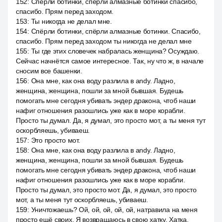
152
:
Спёрли ботинки, спёрли алмазные ботинки спасибо,
спасибо. Прям перед заходом.
153
:
Ты никогда не делал мне.
154
:
Спёрли ботинки, спёрли алмазные ботинки. Спасибо,
спасибо. Прям перед заходом ты никогда не делал мне
155
:
Ты где этих словечек набралась женщина? Осуждаю.
Сейчас начнётся самое интересное. Так, ну что ж, в начале
сносим все башенки.
156
:
Она мне, как она воду разлила в andy. Ладно,
женщина, женщина, пошли за мной бывшая. Будешь
помогать мне сегодня убивать эндер дракона, чтоб наши
нафиг отношения разошлись уже как в море корабли.
Просто ты думал. Да, я думал, это просто мот, а ты меня тут
оскорбляешь, убиваеш.
157
:
Это просто мот.
158
:
Она мне, как она воду разлила в andy. Ладно,
женщина, женщина, пошли за мной бывшая. Будешь
помогать мне сегодня убивать эндер дракона, чтоб наши
нафиг отношения разошлись уже как в море корабли.
Просто ты думал, это просто мот. Да, я думал, это просто
мот, а ты меня тут оскорбляешь, убиваеш.
159
:
Уничтожаешь? Ой, ой, ой, ой, ой, натравила на меня
просто ещё своих. Я возвращаюсь в свою хатку. Хатка,