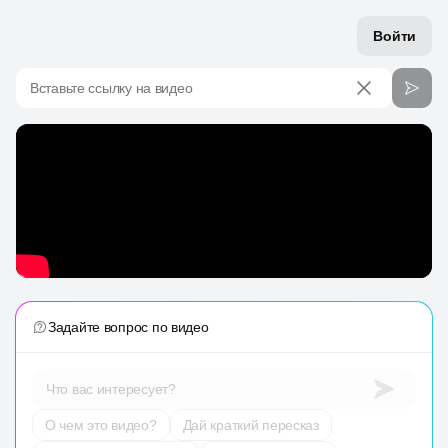
Войти
Вставьте ссылку на видео
Задайте вопрос по видео
Что вас интересует?
О чем это видео?
Дай краткий пересказ