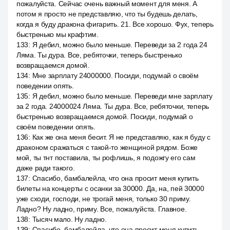
пожалуйста. Сейчас очень важный момент для меня. А
потом я просто не представляю, что ты будешь делать,
когда я буду дракона фигарить. 21. Все хорошо. Фух, теперь
быстренько мы крафтим.
133
:
Я дебил, можно было меньше. Переведи за 2 года 24
Ляма. Ты дура. Все, ребяточки, теперь быстренько
возвращаемся домой.
134
:
Мне зарплату 24000000. Посиди, подумай о своём
поведении опять.
135
:
Я дебил, можно было меньше. Переведи мне зарплату
за 2 года. 24000024 Ляма. Ты дура. Все, ребяточки, теперь
быстренько возвращаемся домой. Посиди, подумай о
своём поведении опять.
136
:
Как же она меня бесит. Я не представляю, как я буду с
драконом сражаться с такой-то женщиной рядом. Боже
мой, ты тнт поставила, ты рофлишь, я подожгу его сам
даже ради такого.
137
:
Спасибо, бамбалейла, что она просит меня купить
билеты на концерты с осанки за 30000. Да, на, пей 30000
уже сходи, господи, не трогай меня, только 30 приму.
Ладно? Ну ладно, приму. Все, пожалуйста. Главное.
138
:
Тысяч мало. Ну ладно.
139
:
Спасибо, бамбалейла, что она просит меня купить