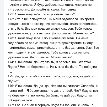
начнём сначала. Я буду добрее, настюшка, мне уже не
интересно это. Да пошёл ты сама. Ты пошла.
171
:
Я ненавижу тебя, ты ещё опять бьёшь?
172
:
Это я ненавижу тебя. Ты меня задолбала. Во время
сегодняшнего прохождения приползёшь сама приползёшь,
опять бью. Все мои подруги знают хакеров. Тебе конец
угрожает мне, угрожает мне. Да пошла ты. Может, это я?
173
:
Я ненавижу тебя. Это я ненавижу тебя. Ты меня
задолбала во время сегодняшнего прохождения ты ещё
приползёшь сама приползёшь, опять бьёшь, опять бью. Все
мои подруги знают хакеров. Тебе конец угрожает мне,
угрожает мне. Да пошла ты. Может, это я?
174
:
Я виновата. Да нет, это ты, я беременна. Это твой.
Ладно? Нет, не беременна. Но могла бы быть. Ты победил
на.
175
:
Да, да, спасибо, я понял тебя, что да, что, не дай Бог.
Ладно?
176
:
Я виновата. Да, да, да. Нет, это ты виноват. Спасибо, я
понял тебя. Я беременна, что да, это твой. Что? Ладно, нет,
не беременна, но могла бы быть, не дай Бог. Ладно, ты
победил на этот.
177
:
Раз. Но знай я вернусь, когда ты заснёшь с новой, я