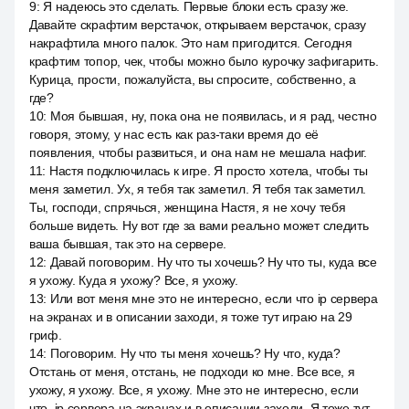
9
:
Я надеюсь это сделать. Первые блоки есть сразу же.
Давайте скрафтим верстачок, открываем верстачок, сразу
накрафтила много палок. Это нам пригодится. Сегодня
крафтим топор, чек, чтобы можно было курочку зафигарить.
Курица, прости, пожалуйста, вы спросите, собственно, а
где?
10
:
Моя бывшая, ну, пока она не появилась, и я рад, честно
говоря, этому, у нас есть как раз-таки время до её
появления, чтобы развиться, и она нам не мешала нафиг.
11
:
Настя подключилась к игре. Я просто хотела, чтобы ты
меня заметил. Ух, я тебя так заметил. Я тебя так заметил.
Ты, господи, спрячься, женщина Настя, я не хочу тебя
больше видеть. Ну вот где за вами реально может следить
ваша бывшая, так это на сервере.
12
:
Давай поговорим. Ну что ты хочешь? Ну что ты, куда все
я ухожу. Куда я ухожу? Все, я ухожу.
13
:
Или вот меня мне это не интересно, если что ip сервера
на экранах и в описании заходи, я тоже тут играю на 29
гриф.
14
:
Поговорим. Ну что ты меня хочешь? Ну что, куда?
Отстань от меня, отстань, не подходи ко мне. Все все, я
ухожу, я ухожу. Все, я ухожу. Мне это не интересно, если
что, ip сервера на экранах и в описании заходи. Я тоже тут