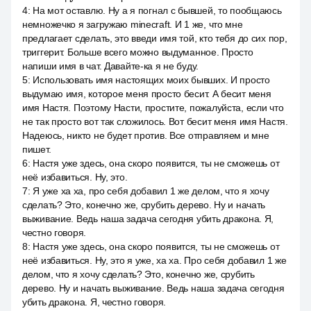
4
:
На мот оставлю. Ну а я погнал с бывшей, то пообщаюсь
немножечко я загружаю minecraft. И 1 же, что мне
предлагает сделать, это введи имя той, кто тебя до сих пор,
триггерит. Больше всего можно выдуманное. Просто
напиши имя в чат. Давайте-ка я не буду.
5
:
Использовать имя настоящих моих бывших. И просто
выдумаю имя, которое меня просто бесит. А бесит меня
имя Настя. Поэтому Насти, простите, пожалуйста, если что
не так просто вот так сложилось. Вот бесит меня имя Настя.
Надеюсь, никто не будет против. Все отправляем и мне
пишет.
6
:
Настя уже здесь, она скоро появится, ты не сможешь от
неё избавиться. Ну, это.
7
:
Я уже ха ха, про себя добавил 1 же делом, что я хочу
сделать? Это, конечно же, срубить дерево. Ну и начать
выживание. Ведь наша задача сегодня убить дракона. Я,
честно говоря.
8
:
Настя уже здесь, она скоро появится, ты не сможешь от
неё избавиться. Ну, это я уже, ха ха. Про себя добавил 1 же
делом, что я хочу сделать? Это, конечно же, срубить
дерево. Ну и начать выживание. Ведь наша задача сегодня
убить дракона. Я, честно говоря.