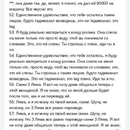
***, она даже так, да, может, я понял, не дал ей 80000 на
машину. Все вкусно это.
52
:
Единственное удовольствие, что тебе осталось таким
лицом, будто таджмахал возводишь, это не таджмахал, это
tag.
53
:
Я буду реально материться к концу ролика. Она слила
на меня только что просто воду, чтоб вы понимали со
словами. Это, это её слезы. Ты строишь с говно, иди ты в
по.
54
:
Единственное удовольствие, что тебе осталось, я буду
реально материться к концу ролика. Она слила на меня
только что, просто воду, чтоб вы понимали со словами, это,
это её слезы. Ты строишь с таким лицом, будто таджмахал
возводишь. Это не таджмахал, это tag говно. Иди ты в по.
55
:
Скики 3 Ляма. Я вот не хочу даже общаться теперь с
этой женщиной. Я не знаю, что со мной дальше будет
после того, как я не переведу ей.
56
:
Ляма, и я исчезну из твоей жизни, скики. Шучу, не
исчезну, но 3 Ляма все равно переведи.
57
:
Ляма, и я исчезну из твоей жизни скики. Шучу, не
исчезну. Но 3 Ляма все равно переведи скики 3 Ляма. Я вот
не хочу даже общаться теперь с этой женщиной. Я не знаю,