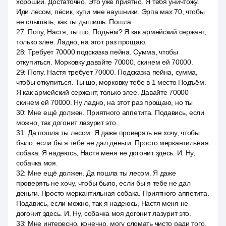
хороший. Достаточно. Это уже приятно. Я тебя уничтожу.
Иди лесом, пёсик, купи мне наушники. Эрпа мах 70, чтобы
не слышать, как ты дышишь. Пошла.
27
:
Попу, Настя, ты шо, Подъём? Я как армейский сержант,
только злее. Ладно, на этот раз прощаю.
28
:
Требует 70000 подсказка пейна. Сумма, чтобы
откупиться. Морковку давайте 70000, скинем ей 70000.
29
:
Попу. Настя требует 70000. Подсказка пейна, сумма,
чтобы откупиться. Ты шо, морковку тебе в 1 место Подъём.
Я как армейский сержант, только злее. Давайте 70000
скинем ей 70000. Ну ладно, на этот раз прощаю, но ты
30
:
Мне ещё должен. Приятного аппетита. Подавись, если
можно, так догонит лазурит это.
31
:
Да пошла ты лесом. Я даже проверять не хочу, чтобы
было, если бы я тебе не дал деньги. Просто меркантильная
собака. Я надеюсь, Настя меня не догонит здесь. И. Ну,
собачка моя.
32
:
Мне ещё должен. Да пошла ты лесом. Я даже
проверять не хочу, чтобы было, если бы я тебе не дал
деньги. Просто меркантильная собака. Приятного аппетита.
Подавись, если можно, так я надеюсь, Настя меня не
догонит здесь. И. Ну, собачка моя догонит лазурит это.
33
:
Мне интересно, конечно, могу сломать чисто ради того,