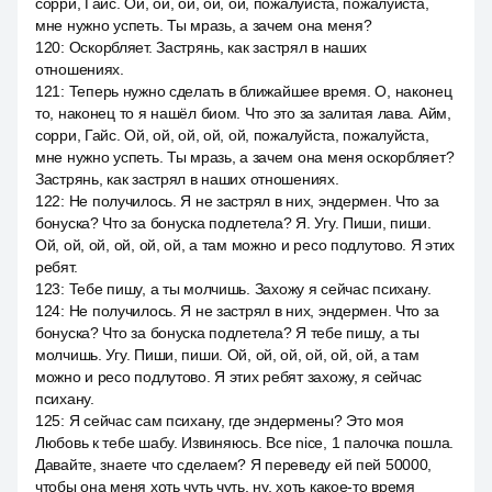
сорри, Гайс. Ой, ой, ой, ой, ой, пожалуйста, пожалуйста,
мне нужно успеть. Ты мразь, а зачем она меня?
120
:
Оскорбляет. Застрянь, как застрял в наших
отношениях.
121
:
Теперь нужно сделать в ближайшее время. О, наконец
то, наконец то я нашёл биом. Что это за залитая лава. Айм,
сорри, Гайс. Ой, ой, ой, ой, ой, пожалуйста, пожалуйста,
мне нужно успеть. Ты мразь, а зачем она меня оскорбляет?
Застрянь, как застрял в наших отношениях.
122
:
Не получилось. Я не застрял в них, эндермен. Что за
бонуска? Что за бонуска подлетела? Я. Угу. Пиши, пиши.
Ой, ой, ой, ой, ой, ой, а там можно и ресо подлутово. Я этих
ребят.
123
:
Тебе пишу, а ты молчишь. Захожу я сейчас психану.
124
:
Не получилось. Я не застрял в них, эндермен. Что за
бонуска? Что за бонуска подлетела? Я тебе пишу, а ты
молчишь. Угу. Пиши, пиши. Ой, ой, ой, ой, ой, ой, а там
можно и ресо подлутово. Я этих ребят захожу, я сейчас
психану.
125
:
Я сейчас сам психану, где эндермены? Это моя
Любовь к тебе шабу. Извиняюсь. Все nice, 1 палочка пошла.
Давайте, знаете что сделаем? Я переведу ей пей 50000,
чтобы она меня хоть чуть чуть, ну, хоть какое-то время