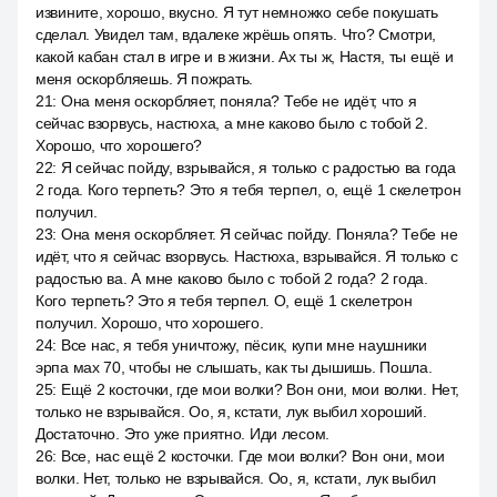
извините, хорошо, вкусно. Я тут немножко себе покушать
сделал. Увидел там, вдалеке жрёшь опять. Что? Смотри,
какой кабан стал в игре и в жизни. Ах ты ж, Настя, ты ещё и
меня оскорбляешь. Я пожрать.
21
:
Она меня оскорбляет, поняла? Тебе не идёт, что я
сейчас взорвусь, настюха, а мне каково было с тобой 2.
Хорошо, что хорошего?
22
:
Я сейчас пойду, взрывайся, я только с радостью ва года
2 года. Кого терпеть? Это я тебя терпел, о, ещё 1 скелетрон
получил.
23
:
Она меня оскорбляет. Я сейчас пойду. Поняла? Тебе не
идёт, что я сейчас взорвусь. Настюха, взрывайся. Я только с
радостью ва. А мне каково было с тобой 2 года? 2 года.
Кого терпеть? Это я тебя терпел. О, ещё 1 скелетрон
получил. Хорошо, что хорошего.
24
:
Все нас, я тебя уничтожу, пёсик, купи мне наушники
эрпа мах 70, чтобы не слышать, как ты дышишь. Пошла.
25
:
Ещё 2 косточки, где мои волки? Вон они, мои волки. Нет,
только не взрывайся. Оо, я, кстати, лук выбил хороший.
Достаточно. Это уже приятно. Иди лесом.
26
:
Все, нас ещё 2 косточки. Где мои волки? Вон они, мои
волки. Нет, только не взрывайся. Оо, я, кстати, лук выбил