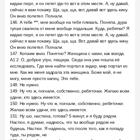
кидаю перл, и он летит где-то вот в этом месте. А, ну давай,
сейчас я вам покажу. Ща, ща, ща, вот, давай вот здесь кину.
Он вниз полетел. Погнали.
146
:
А тебе ***, мне вообще на тебя плевать. Поняла, дура
тупая свалила от меня вообще подальше. Куда, ребятки? Я
кидаю перл, и он летит где-то вот в этом месте. А, ну давай,
сейчас я вам покажу. Ща, ща, ща. Вот, давай вот здесь кину.
Он вниз полетел. Погнали.
147
:
Копаем вниз. Понятно? Женщина с нами, как всегда.
A1 2. О, доброе утро, пещера. Сюда она уже пошла её
исследовать. Где мне найти портал в эндер, мир портал ко
мне. Как же меня задрала эта женщина. Боже мой, я не
могу, меня просто капец. Это тебе.
148
:
Не нужно.
149
:
Ну что ж, погнали, собственно, ребяточки. Желаю всем
удачи, кто здесь имеется.
150
:
Не нужно. Ну что ж, погнали, собственно, ребяточки.
Желаю всем удачи, кто здесь имеется.
151
:
Ну шо, настюха, готова? 5 минут, и я буду рядом.
Настюх, я думаю, надеюсь, что ты вообще рядом не
будешь. Настюх. Я надеюсь, что после того, как я попаду
туда, ты рядом, не