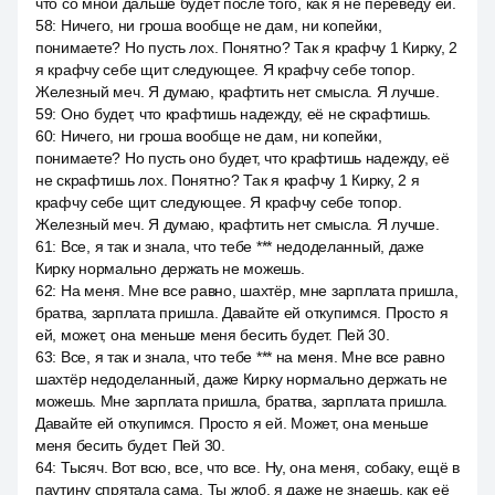
что со мной дальше будет после того, как я не переведу ей.
58
:
Ничего, ни гроша вообще не дам, ни копейки,
понимаете? Но пусть лох. Понятно? Так я крафчу 1 Кирку, 2
я крафчу себе щит следующее. Я крафчу себе топор.
Железный меч. Я думаю, крафтить нет смысла. Я лучше.
59
:
Оно будет, что крафтишь надежду, её не скрафтишь.
60
:
Ничего, ни гроша вообще не дам, ни копейки,
понимаете? Но пусть оно будет, что крафтишь надежду, её
не скрафтишь лох. Понятно? Так я крафчу 1 Кирку, 2 я
крафчу себе щит следующее. Я крафчу себе топор.
Железный меч. Я думаю, крафтить нет смысла. Я лучше.
61
:
Все, я так и знала, что тебе *** недоделанный, даже
Кирку нормально держать не можешь.
62
:
На меня. Мне все равно, шахтёр, мне зарплата пришла,
братва, зарплата пришла. Давайте ей откупимся. Просто я
ей, может, она меньше меня бесить будет. Пей 30.
63
:
Все, я так и знала, что тебе *** на меня. Мне все равно
шахтёр недоделанный, даже Кирку нормально держать не
можешь. Мне зарплата пришла, братва, зарплата пришла.
Давайте ей откупимся. Просто я ей. Может, она меньше
меня бесить будет. Пей 30.
64
:
Тысяч. Вот всю, все, что все. Ну, она меня, собаку, ещё в
паутину спрятала сама. Ты жлоб, я даже не знаешь, как её