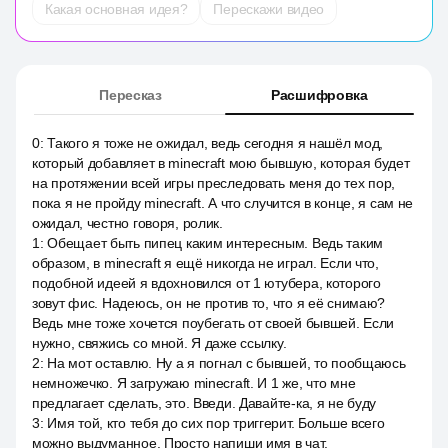
Какая основная идея?
Перескажи видео
Пересказ
Расшифровка
0
:
Такого я тоже не ожидал, ведь сегодня я нашёл мод,
который добавляет в minecraft мою бывшую, которая будет
на протяжении всей игры преследовать меня до тех пор,
пока я не пройду minecraft. А что случится в конце, я сам не
ожидал, честно говоря, ролик.
1
:
Обещает быть пипец каким интересным. Ведь таким
образом, в minecraft я ещё никогда не играл. Если что,
подобной идеей я вдохновился от 1 ютубера, которого
зовут фис. Надеюсь, он не против то, что я её снимаю?
Ведь мне тоже хочется поубегать от своей бывшей. Если
нужно, свяжись со мной. Я даже ссылку.
2
:
На мот оставлю. Ну а я погнал с бывшей, то пообщаюсь
немножечко. Я загружаю minecraft. И 1 же, что мне
предлагает сделать, это. Введи. Давайте-ка, я не буду
3
:
Имя той, кто тебя до сих пор триггерит. Больше всего
можно выдуманное. Просто напиши имя в чат.