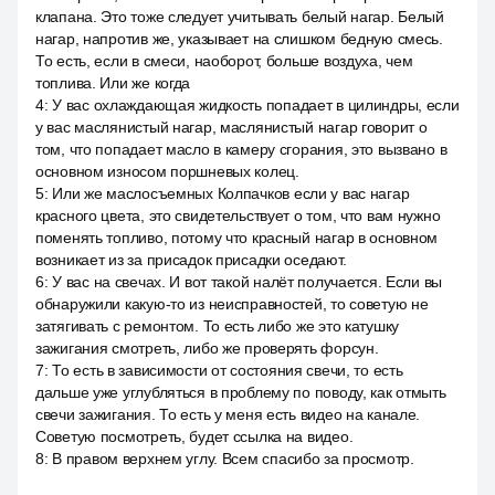
клапана. Это тоже следует учитывать белый нагар. Белый
нагар, напротив же, указывает на слишком бедную смесь.
То есть, если в смеси, наоборот, больше воздуха, чем
топлива. Или же когда
4
:
У вас охлаждающая жидкость попадает в цилиндры, если
у вас маслянистый нагар, маслянистый нагар говорит о
том, что попадает масло в камеру сгорания, это вызвано в
основном износом поршневых колец.
5
:
Или же маслосъемных Колпачков если у вас нагар
красного цвета, это свидетельствует о том, что вам нужно
поменять топливо, потому что красный нагар в основном
возникает из за присадок присадки оседают.
6
:
У вас на свечах. И вот такой налёт получается. Если вы
обнаружили какую-то из неисправностей, то советую не
затягивать с ремонтом. То есть либо же это катушку
зажигания смотреть, либо же проверять форсун.
7
:
То есть в зависимости от состояния свечи, то есть
дальше уже углубляться в проблему по поводу, как отмыть
свечи зажигания. То есть у меня есть видео на канале.
Советую посмотреть, будет ссылка на видео.
8
:
В правом верхнем углу. Всем спасибо за просмотр.