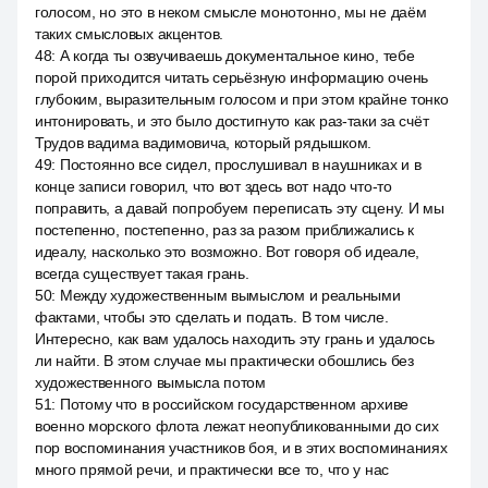
голосом, но это в неком смысле монотонно, мы не даём
таких смысловых акцентов.
48
:
А когда ты озвучиваешь документальное кино, тебе
порой приходится читать серьёзную информацию очень
глубоким, выразительным голосом и при этом крайне тонко
интонировать, и это было достигнуто как раз-таки за счёт
Трудов вадима вадимовича, который рядышком.
49
:
Постоянно все сидел, прослушивал в наушниках и в
конце записи говорил, что вот здесь вот надо что-то
поправить, а давай попробуем переписать эту сцену. И мы
постепенно, постепенно, раз за разом приближались к
идеалу, насколько это возможно. Вот говоря об идеале,
всегда существует такая грань.
50
:
Между художественным вымыслом и реальными
фактами, чтобы это сделать и подать. В том числе.
Интересно, как вам удалось находить эту грань и удалось
ли найти. В этом случае мы практически обошлись без
художественного вымысла потом
51
:
Потому что в российском государственном архиве
военно морского флота лежат неопубликованными до сих
пор воспоминания участников боя, и в этих воспоминаниях
много прямой речи, и практически все то, что у нас