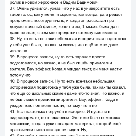
ролик в новом херсонесе и Вадим Вадимович.
37
:
Очень удивился, узнав, что у нас в университете есть
такой голос, как у меня, и скромно, как всегда, да и решил
предложить посотрудничать, и когда он рассказал про
документальный фильм, конечно же, 1 мысль была да я
даже не знал, с чем мне предстоит столкнуться именно.
38
:
Ну, то есть все-таки небольшая историческая подготовка
у тебя уже была, так как ты сказал, что ещё ко мне даже
что-то на
39
:
В процессе записи, ну то есть заранее просто
подготовился, но важно, я не был лишён привилегии
зрителя. Вау эффект. Когда я увидел текст, он меня настиг,
потому что
40
:
В процессе записи. Ну то есть все-таки небольшая
историческая подготовка у тебя уже была, так как ты сказал,
что ещё со школьных скамей даже что-то знал. Но важно, я
не был лишён привилегии зрителя. Вау, эффект. Когда я
увидел текст, он меня настиг, потому что я не
41
:
Был настолько погружён в историю. И пусть не в
видеоформате, но в текстовом. Это тоже было немножко
магически, когда в руки попадает материал, который ещё
практически никто никогда не видел. Ну,
42
:
Для тебя, насколько знаю, это 1 опыт тоже озвучки