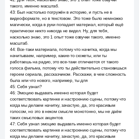
такого, именно масштаб.
43
:
Был настолько погружён в историю, и пусть не в
видеоформате, но в текстовом. Это тоже было немножко
магически, когда в руки попадает материал, который ещё
практически никто никогда не видел. Ну, для тебя,
насколько знаю, это 1 опыт тоже озвучки такого, именно
масштаб.
44
:
Все-таки материала, потому что начитка, когда мы
начитываем, например, какие-то сюжеты, или ты
работаешь на радио, это все-таки отличается от такого
голоса фильма, потому что ты действительно становишься
героем сериала, рассказчиком. Расскажи, в чем сложность
была или что нового, например, ты для
45
:
Себя узнал?
46
:
Эмоцию выдавать именно которая будет
соответствовать картинке и настроению сцены, потому что
когда мы делаем начитку, зачастую, да, это красивым
голосом, но это в неком смысле монотонно, мы не даём
таких смысловых акцентов.
47
:
Себя узнал эмоцию выдавать именно которая будет
соответствовать картинке и настроению сцены, потому что
когда мы делаем начитку, зачастую, да, это красивым