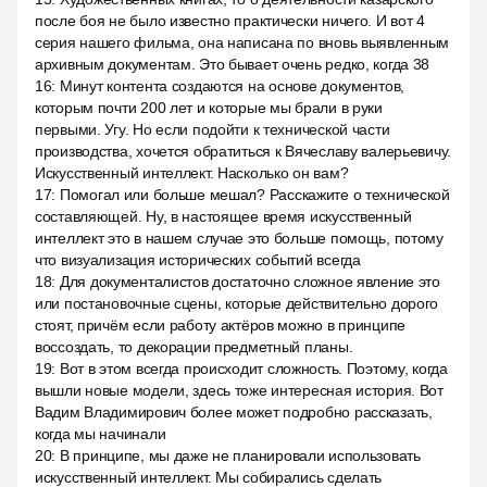
после боя не было известно практически ничего. И вот 4
серия нашего фильма, она написана по вновь выявленным
архивным документам. Это бывает очень редко, когда 38
16
:
Минут контента создаются на основе документов,
которым почти 200 лет и которые мы брали в руки
первыми. Угу. Но если подойти к технической части
производства, хочется обратиться к Вячеславу валерьевичу.
Искусственный интеллект. Насколько он вам?
17
:
Помогал или больше мешал? Расскажите о технической
составляющей. Ну, в настоящее время искусственный
интеллект это в нашем случае это больше помощь, потому
что визуализация исторических событий всегда
18
:
Для документалистов достаточно сложное явление это
или постановочные сцены, которые действительно дорого
стоят, причём если работу актёров можно в принципе
воссоздать, то декорации предметный планы.
19
:
Вот в этом всегда происходит сложность. Поэтому, когда
вышли новые модели, здесь тоже интересная история. Вот
Вадим Владимирович более может подробно рассказать,
когда мы начинали
20
:
В принципе, мы даже не планировали использовать
искусственный интеллект. Мы собирались сделать