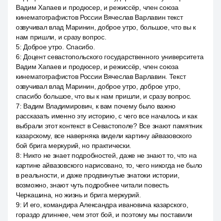
Вадим Хапаев и продюсер, и режиссёр, член союза
кинематографистов России Вячеслав Варлавин текст
озвучивал влад Маринин, доброе утро, большое, что вы к
нам пришли, и сразу вопрос.
5
:
Доброе утро. Спасибо.
6
:
Доцент севастопольского государственного университета
Вадим Хапаев и продюсер, и режиссёр, член союза
кинематографистов России Вячеслав Варлавин. Текст
озвучивал влад Маринин, доброе утро, доброе утро,
спасибо большое, что вы к нам пришли, и сразу вопрос.
7
:
Вадим Владимирович, к вам почему было важно
рассказать именно эту историю, с чего все началось и как
выбрали этот контекст в Севастополе? Все знают памятник
казарскому, все наверняка видели картину айвазовского
бой брига меркурий, но практически.
8
:
Никто не знает подробностей, даже не знают то, что на
картине айвазовского нарисовано, то, чего никогда не было
в реальности, и даже продвинутые знатоки истории,
возможно, знают чуть подробнее читали повесть
Черкашина, но жизнь и брига меркурий.
9
:
И его, командира Александра ивановича казарского,
гораздо длиннее, чем этот бой, и поэтому мы поставили