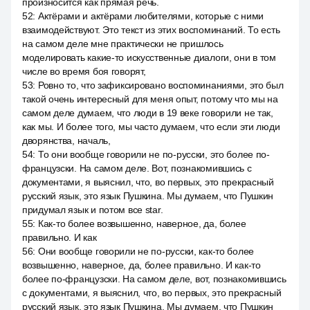
произносится как прямая речь.
52
:
Актёрами и актёрами любителями, которые с ними
взаимодействуют. Это текст из этих воспоминаний. То есть
на самом деле мне практически не пришлось
моделировать какие-то искусственные диалоги, они в том
числе во время боя говорят,
53
:
Ровно то, что зафиксировано воспоминаниями, это был
такой очень интересный для меня опыт, потому что мы на
самом деле думаем, что люди в 19 веке говорили не так,
как мы. И более того, мы часто думаем, что если эти люди
дворянства, началь,
54
:
То они вообще говорили не по-русски, это более по-
французски. На самом деле. Вот, познакомившись с
документами, я выяснил, что, во первых, это прекрасный
русский язык, это язык Пушкина. Мы думаем, что Пушкин
придумал язык и потом все star.
55
:
Как-то более возвышенно, наверное, да, более
правильно. И как
56
:
Они вообще говорили не по-русски, как-то более
возвышенно, наверное, да, более правильно. И как-то
более по-французски. На самом деле, вот, познакомившись
с документами, я выяснил, что, во первых, это прекрасный
русский язык, это язык Пушкина. Мы думаем, что Пушкин