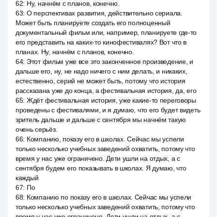
62
:
Ну, начнём с планов, конечно.
63
:
О перспективах развития, действительно сериала.
Может быть планируете создать его полноценный
документальный фильм или, например, планируете где-то
его представить на каких-то кинофестивалях? Вот что в
планах. Ну, начнём с планов, конечно.
64
:
Этот фильм уже все это законченное произведение, и
дальше его, ну, не надо ничего с ним делать, и никаких,
естественно, серий не может быть, потому что история
рассказана уже до конца, а фестивальная история, да, его
65
:
Ждёт фестивальная история, уже какие-то переговоры
проведены с фестивалями, и я думаю, что его будет видеть
зритель дальше и дальше с сентября мы начнём такую
очень серьёз.
66
:
Компанию, показу его в школах. Сейчас мы успели
только несколько учебных заведений охватить, потому что
время у нас уже ограничено. Дети ушли на отдых, а с
сентября будем его показывать в школах. Я думаю, что
каждый
67
:
По
68
:
Компанию по показу его в школах. Сейчас мы успели
только несколько учебных заведений охватить, потому что
время у нас уже ограничено. Дети ушли на отдых, а с