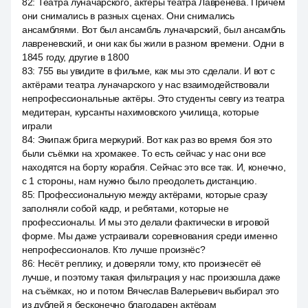
82
:
Театра луначарского, актёры театра Лавренёва. Причём
они снимались в разных сценах. Они снимались
ансамблями. Вот был ансамбль луначарский, был ансамбль
лавреневский, и они как бы жили в разном времени. Одни в
1845 году, другие в 1800
83
:
755 вы увидите в фильме, как мы это сделали. И вот с
актёрами театра луначарского у нас взаимодействовали
непрофессиональные актёры. Это студенты севгу из театра
медитеран, курсанты нахимовского училища, которые
играли
84
:
Экипаж брига меркурий. Вот как раз во время боя это
были съёмки на хромакее. То есть сейчас у нас они все
находятся на борту корабля. Сейчас это все так. И, конечно,
с 1 стороны, нам нужно было преодолеть дистанцию.
85
:
Профессиональную между актёрами, которые сразу
заполняли собой кадр, и ребятами, которые не
профессионалы. И мы это делали фактически в игровой
форме. Мы даже устраивали соревнования среди именно
непрофессионалов. Кто лучше произнёс?
86
:
Несёт реплику, и доверяли тому, кто произнесёт её
лучше, и поэтому такая фильтрация у нас произошла даже
на съёмках, но и потом Вячеслав Валерьевич выбирал это
из дублей я бесконечно благодарен актёрам