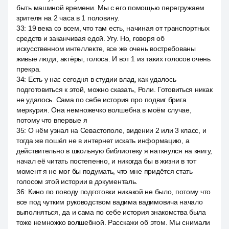
быть машиной времени. Мы с его помощью перегружаем
зрителя на 2 часа в 1 половину.
33
:
19 века со всем, что там есть, начиная от транспортных
средств и заканчивая едой. Угу. Но, говоря об
искусственном интеллекте, все же очень востребованы
живые люди, актёры, голоса. И вот 1 из таких голосов очень
прекра.
34
:
Есть у нас сегодня в студии влад, как удалось
подготовиться к этой, можно сказать, Роли. Готовиться никак
не удалось. Сама по себе история про подвиг брига
меркурия. Она немножечко волшебна в моём случае,
потому что впервые я
35
:
О нём узнал на Севастополе, видении 2 или 3 класс, и
тогда же пошёл не в интернет искать информацию, а
действительно в школьную библиотеку я наткнулся на книгу,
начал её читать постепенно, и никогда бы в жизни в тот
момент я не мог бы подумать, что мне придётся стать
голосом этой истории в документаль.
36
:
Кино по поводу подготовки никакой не было, потому что
все под чутким руководством вадима вадимовича начало
выполняться, да и сама по себе история знакомства была
тоже немножко волшебной. Расскажи об этом. Мы снимали