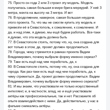
75
:
Просто он года 2 или 3 строил эту модель. Модель
получилась самая большая в мире брига меркурий. У неё 3
метра, мачта на высоту на 3 метра. И вот
76
:
В продолжении, наверное, самая большая неудача
этого проекта. То, что мы не смогли купить эту модель и
привезти её в Севастополь, к сожалению, к сожалению. И
да, и над этим, я думаю, мы ещё будем работать. Все-таки
я думаю, что эта модель должна быть
77
:
В Севастополе стоять, потому что, ну, она создана для
вот только в этом, да, проект должен продолжиться.
78
:
Города, чему стремится в рамках проекта Вадим
Владимирович, почему выбрали форму именно сериал?
79
:
Таки есть ещё над чем поработать, да, к
80
:
В Севастополе стоять, потому что, ну, она создана для
города. Как раз-таки есть ещё над чем поработать, да, к
чему стремиться. Да, проект должен продолжиться. Вадим
Владимирович, почему выбрали форму именно сериала?
81
:
И мы знаем, что участвовали не только искусственный
интеллект, и, в частности, влад, но и ещё участвовали
актёры как профессиональные, так и нет. Расскажите об
опыте взаимодействия с ними. Да, действительно, у нас в
фильме снимались актёры.