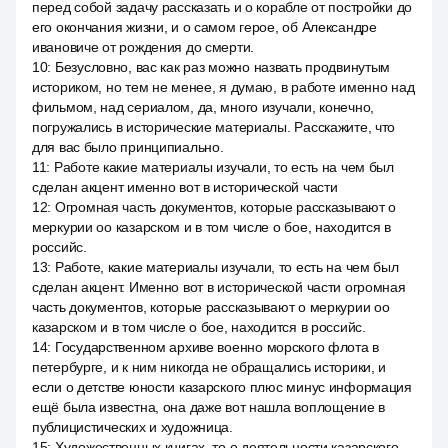
перед собой задачу рассказать и о корабле от постройки до
его окончания жизни, и о самом герое, об Александре
ивановиче от рождения до смерти.
10
:
Безусловно, вас как раз можно назвать продвинутым
историком, но тем не менее, я думаю, в работе именно над
фильмом, над сериалом, да, много изучали, конечно,
погружались в исторические материалы. Расскажите, что
для вас было принципиально.
11
:
Работе какие материалы изучали, то есть на чем был
сделан акцент именно вот в исторической части
12
:
Огромная часть документов, которые рассказывают о
меркурии оо казарском и в том числе о бое, находится в
российс.
13
:
Работе, какие материалы изучали, то есть на чем был
сделан акцент. Именно вот в исторической части огромная
часть документов, которые рассказывают о меркурии оо
казарском и в том числе о бое, находится в российс.
14
:
Государственном архиве военно морского флота в
петербурге, и к ним никогда не обращались историки, и
если о детстве юности казарского плюс минус информация
ещё была известна, она даже вот нашла воплощение в
публицистических и художница.
15
:
Художественных книгах, то о деятельности казарского