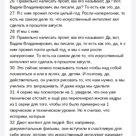
26
:
Правильно написать промт, как его называют, да? Вот,
Вадим Владимирович, вы писали, да? То есть как это, да.
27
:
Я с ним прожил почти целый год. Росли наперегонки, то
есть на самом деле то, что искусственный интеллект мог
сделать в прошлом августе.
28
:
И мы с ним.
29
:
Правильно написать промт, как его называют. Да, вот,
Вадим Владимирович, вы писали, да, то есть как это, да, я с
ним прожил почти целый год, и мы с ним росли
наперегонки. То есть на самом деле то, что искусственный
интеллект мог сделать в прошлом августе,
30
:
Это сейчас можно показывать только чтобы над собой
посмеяться и или в яслях, да, детям. И поэтому, да,
действительно, он учился рисовать то, что нам нужно, а мы
учились это запрашивать. И даже когда мы сделали
31
:
4 серию мы посмотрели на 1, увидели, что она уже
технически отстаёт, и ещё раз перегенерил многие кадры
из 1 серии для того, чтобы это было примерно на 1
творческом и техническом уровне. Но я считаю, что
историки, которые
32
:
Дают контент для людей. Вот, например,
документальные фильмы, они вступили в счастливую для
себя эпоху, потому что искусственный интеллект начинает