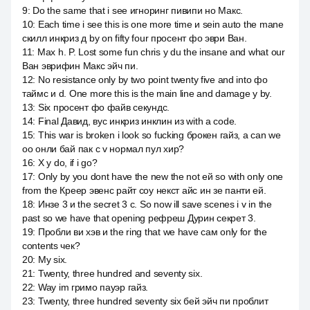
9
:
Do the same that i see игноринг пивипи но Макс.
10
:
Each time i see this is one more time и sein auto the mane
скилл инкриз д by on fifty four просент фо эври Ван.
11
:
Max h. P. Lost some fun chris у du the insane and what our
Ван эврифин Макс эйч пи.
12
:
No resistance only by two point twenty five and into фо
таймс и d. One more this is the main line and damage у by.
13
:
Six просент фо файв секундс.
14
:
Final Давид, вус инкриз инклин из with a code.
15
:
This war is broken i look so fucking брокен гайз, а can we
оо онли бай пак с v нормал пул хир?
16
:
X y do, if i go?
17
:
Only by you dont have the new the not ей so with only one
from the Креер эвенс райт соу некст айс ин зе панти ей.
18
:
Инзе 3 и the secret 3 с. So now ill save scenes i v in the
past so we have that opening рефреш Дурин секрет 3.
19
:
Пробли ви хэв и the ring that we have сам only for the
contents чек?
20
:
My six.
21
:
Twenty, three hundred and seventy six.
22
:
Way im гримо пауэр гайз.
23
:
Twenty, three hundred seventy six бей эйч пи проблит