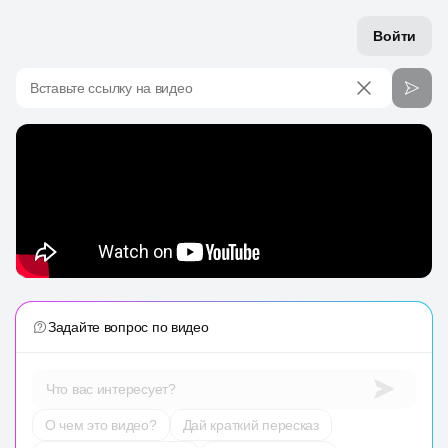
Войти
Вставьте ссылку на видео
Задайте вопрос по видео
Что вас интересует?
О чем это видео?
Дай краткий пересказ