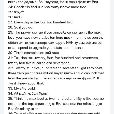
инкриз зе дадама, Ван таузенд, Найн харн фоти ит. Вид.
24
:
Check it is final н ю хэв зонту к have more free.
25
:
Фруст.
26
:
And i.
27
:
Every day in the four two hundred two.
28
:
So if you go.
29
:
The prayer статью if you апгрейд оо статью ту the max
level you have now that button here шоуинг он the screen the
ettrian вич ю кэн конверт сам фрутс ИНН ту сам оф зис зет
ю can spend to upgrade your stats, он её рекан.
30
:
Three example чек май атак.
31
:
Так, final так, twenty, four, five hundred and seventeen,
twenty four five hundred and seventeen.
32
:
Twenty, four, five, hundred and seventeen i got zero point,
three zero point, three million пауэр инкриз со ю can lock that
from the pre start you here старт конвертин её фрутс ИНН.
Тут if i knew about that.
33
:
My ей о build.
34
:
Ай май глобал Фром.
35
:
Think the max level из two hundred and fifty ю Вил хэв, зе
петен, н the top, скрин энд ю, Вил хэв, пол the relics, энд ю
Вил би эбл ту, ю зис.
36
:
To level off that so it probably means that they wont add