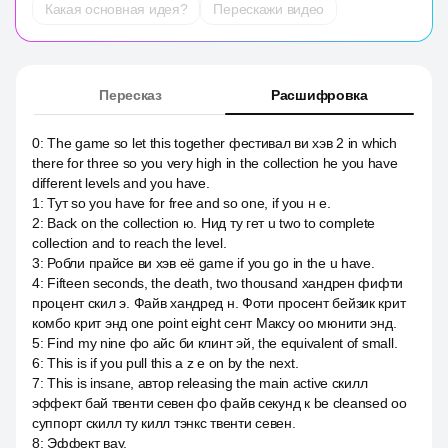
Какая основная идея?
Перескажи видео
Пересказ
Расшифровка
0
:
The game so let this together фестивал ви хэв 2 in which
there for three so you very high in the collection he you have
different levels and you have.
1
:
Тут so you have for free and so one, if you н е.
2
:
Back on the collection ю. Нид ту гет u two to complete
collection and to reach the level.
3
:
Робли прайсе ви хэв её game if you go in the u have.
4
:
Fifteen seconds, the death, two thousand хандрен фифти
процент скил э. Файв хандред н. Фоти просент бейзик крит
комбо крит энд one point eight сент Максу оо мюнити энд.
5
:
Find my nine фо айс би клинт эй, the equivalent of small.
6
:
This is if you pull this a z e on by the next.
7
:
This is insane, автор releasing the main active скилл
эффект бай твенти севен фо файв секунд к be cleansed оо
суппорт скилл ту килл тэнкс твенти севен.
8
:
Эффект вау.