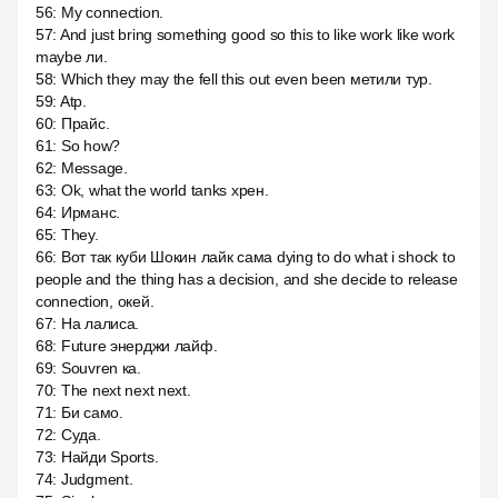
56
:
My connection.
57
:
And just bring something good so this to like work like work
maybe ли.
58
:
Which they may the fell this out even been метили тур.
59
:
Atp.
60
:
Прайс.
61
:
So how?
62
:
Message.
63
:
Ok, what the world tanks хрен.
64
:
Ирманс.
65
:
They.
66
:
Вот так куби Шокин лайк сама dying to do what i shock to
people and the thing has a decision, and she decide to release
connection, окей.
67
:
На лалиса.
68
:
Future энерджи лайф.
69
:
Souvren ка.
70
:
The next next next.
71
:
Би само.
72
:
Суда.
73
:
Найди Sports.
74
:
Judgment.