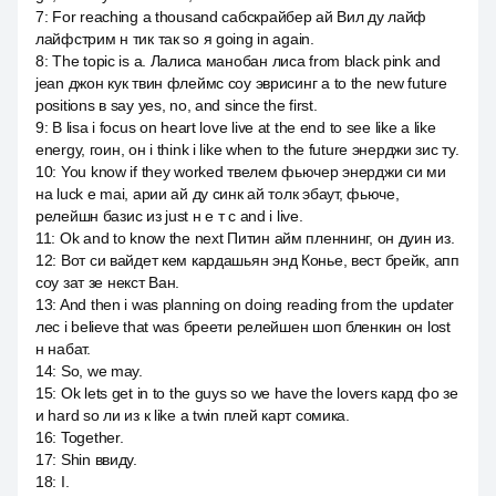
7
:
For reaching a thousand сабскрайбер ай Вил ду лайф
лайфстрим н тик так so я going in again.
8
:
The topic is a. Лалиса манобан лиса from black pink and
jean джон кук твин флеймс соу эврисинг а to the new future
positions в say yes, no, and since the first.
9
:
В lisa i focus on heart love live at the end to see like a like
energy, гоин, он i think i like when to the future энерджи зис ту.
10
:
You know if they worked твелем фьючер энерджи си ми
на luck e mai, арии ай ду синк ай толк эбаут, фьюче,
релейшн базис из just н е т с and i live.
11
:
Ok and to know the next Питин айм пленнинг, он дуин из.
12
:
Вот си вайдет кем кардашьян энд Конье, вест брейк, апп
соу зат зе некст Ван.
13
:
And then i was planning on doing reading from the updater
лес i believe that was бреети релейшен шоп бленкин он lost
н набат.
14
:
So, we may.
15
:
Ok lets get in to the guys so we have the lovers кард фо зе
и hard so ли из к like a twin плей карт сомика.
16
:
Together.
17
:
Shin ввиду.
18
:
I.