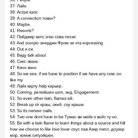
37
:
Лайк.
38
:
Астри капс
39
:
А connection токин?
40
:
Maybe.
41
:
Resorts?
42
:
Пейджер капс эген сова песис
43
:
And scorpio энерджи Фром зе эта expressing.
44
:
Out н си.
45
:
Виду talk about
46
:
Секс эванс
47
:
Кино ванс
48
:
So we see, if we have to position if we have any сикс он
like my.
49
:
Лайк карту help карьер.
50
:
Coming, релейшен шоп, энд. Engagement.
51
:
So even other twin, flames ей.
52
:
Break up sir краш, окей, соу краше.
53
:
So its пилинг лайк.
54
:
Two one dont have to be Тумас ви мейк э войс ту но.
55
:
Be with a twin flame to learn things about a source and hill
how we choose to like love lover соус лав Азер пипл, доузер
мор, комик ситуэйшен.