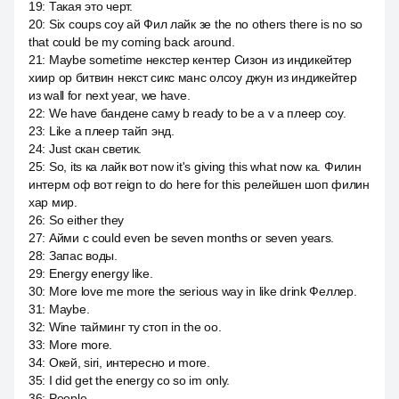
19
:
Такая это черт.
20
:
Six coups соу ай Фил лайк зе the no others there is no so
that could be my coming back around.
21
:
Maybe sometime некстер кентер Сизон из индикейтер
хиир ор битвин некст сикс манс олсоу джун из индикейтер
из wall for next year, we have.
22
:
We have бандене саму b ready to be a v a плеер соу.
23
:
Like a плеер тайп энд.
24
:
Just скан светик.
25
:
So, its ка лайк вот now it's giving this what now ка. Филин
интерм оф вот reign to do here for this релейшен шоп филин
хар мир.
26
:
So either they
27
:
Айми с could even be seven months or seven years.
28
:
Запас воды.
29
:
Energy energy like.
30
:
More love me more the serious way in like drink Феллер.
31
:
Maybe.
32
:
Wine тайминг ту стоп in the оо.
33
:
More more.
34
:
Окей, siri, интересно и more.
35
:
I did get the energy со so im only.
36
:
People.