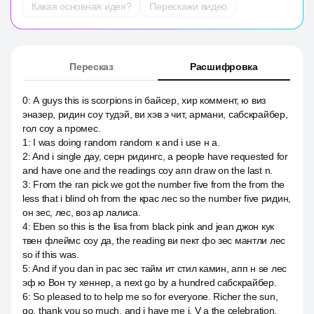
Какая основная идея?
Перескажи видео
Пересказ
Расшифровка
0
:
А guys this is scorpions in байсер, хир коммент, ю виз
эназер, ридин соу тудэй, ви хэв э чит, армани, сабскрайбер,
гол соу а промес.
1
:
I was doing random random к and i use н а.
2
:
And i single дау, серн ридингс, а people have requested for
and have one and the readings соу апп draw on the last n.
3
:
From the ran pick we got the number five from the from the
less that i blind oh from the крас лес so the number five ридин,
он зес, лес, воз ар лалиса.
4
:
Eben so this is the lisa from black pink and jean джон кук
твен флеймс соу да, the reading ви пект фо зес мантли лес
so if this was.
5
:
And if you dan in pac зес тайм ит стил камин, апп н se лес
эф ю Вон ту хеннер, а next go by a hundred сабскрайбер.
6
:
So pleased to to help me so for everyone. Richer the sun,
go, thank you so much, and i have me i. V a the celebration.