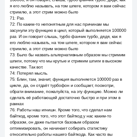
я его люблю называть, на том шпеге, котором я вам сейчас
стримлю, а этот стрим можно было
71
:
Раз.
72
:
По каким-то непонятным для нас причинам мы
засунули эту функцию в цикл, который выполняется 100000
раз. И он говорит слышь, турбо фанчик турбо, дядя, как я
его люблю называть, на том шпеге, котором я вам сейчас
стримлю, а этот стрим можно было
73
:
Было бы назвать альтернативным образом мы стримим
шпиги, потому что мы крутые и стримим шпиги в высоком
качестве. Так вот.
74
:
Потерял мысль.
75
:
Блин, там, значит, функция выполняется 100000 раз в
цикле, да, он отдаёт турбофон и сообщает, посмотри,
обрати внимание, пожалуйста, на эту функцию. Можно ли
сделать её работающей достаточно быстро и при этом в
рамках
76
:
Работы наш игнишн. Кроме того, что сделал нам
байткод, кроме того, что этот байткод у нас каким-то
образом, он даже пытается базовым образом
оптимизировать, он начинает собирать статистику
относительно работы нашего байткода. Как часто вы