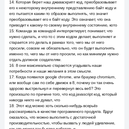
14
:
Которая берет наш джаваскрипт код, преобразовывает
его к некоторому внутреннему представлению байт коду и
его пытается каким-то образом выполнять, что значит
преобразовывает его к байт коду. Это означает, что она
приводит к какому-то своему внутреннему состоянию, кото
15
:
Команда за командой интерпретирует, понимает, что
нужно сделать, и что-то с этим кодом делает, выполняет и
старается это делать в рамках того, чего мы от него
просили, совсем не обязательно, что он будет выполнять
именно то, чего мы от него просили, но как минимум нужно
отдать должное создателям.
16
:
8 они максимально стараются угадывать наши
потребности и наши желания в этом смысле.
17
:
Когда появился google chrome, или браузер chromium,
или вообще сам по себе движок в 8, почему он так очень
здорово выстрельнул и перевернул весь веб? Это
произошло по причине того, что код javascript код, который
никогда никто не думал, что
18
:
Этот код можно хоть сколько-нибудь всерьёз
рассматривать в качестве программного продукта. Вдруг
оказалось, что можно выполнять с достаточной
производительностью, чтобы вызвать у людей удивление,
как это может так быстро работать и