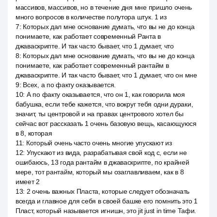
массивов, массивов, но в течение дня мне пришло очень
много вопросов в количестве полутора штук. 1 из
7
:
Которых дал мне основание думать, что вы не до конца
понимаете, как работает современный Ранта в
джаваскрипте. И так часто бывает, что 1 думает, что
8
:
Которых дал мне основание думать, что вы не до конца
понимаете, как работает современный рантайм в
джаваскрипте. И так часто бывает, что 1 думает, что он мне
9
:
Всех, а по факту оказывается.
10
:
А по факту оказывается, что он 1, как говорила моя
бабушка, если тебе кажется, что вокруг тебя одни дураки,
значит, ты центровой и на правах центрового хотел бы
сейчас вот рассказать 1 очень базовую вещь, касающуюся
в 8, которая
11
:
Который очень часто очень многие упускают из
12
:
Упускают из вида, разрабатывая свой код с, если не
ошибаюсь, 13 года рантайм в джаваскрипте, по крайней
мере, тот рантайм, который мы озаглавливаем, как в 8
имеет 2
13
:
2 очень важных Пласта, которые следует обозначать
всегда и главное для себя в своей башке его помнить это 1
Пласт, который называется игнишн, это jit just in time Тафи.