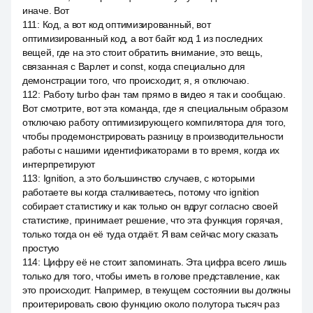
иначе. Вот
111
:
Код, а вот код оптимизированный, вот
оптимизированный код, а вот байт код 1 из последних
вещей, где на это стоит обратить внимание, это вещь,
связанная с Варлет и const, когда специально для
демонстрации того, что происходит, я, я отключаю.
112
:
Работу turbo фан там прямо в видео я так и сообщаю.
Вот смотрите, вот эта команда, где я специальным образом
отключаю работу оптимизирующего компилятора для того,
чтобы продемонстрировать разницу в производительности
работы с нашими идентификаторами в то время, когда их
интерпретируют
113
:
Ignition, а это большинство случаев, с которыми
работаете вы когда сталкиваетесь, потому что ignition
собирает статистику и как только он вдруг согласно своей
статистике, принимает решение, что эта функция горячая,
только тогда он её туда отдаёт. Я вам сейчас могу сказать
простую
114
:
Цифру её не стоит запоминать. Эта цифра всего лишь
только для того, чтобы иметь в голове представление, как
это происходит. Например, в текущем состоянии вы должны
проитерировать свою функцию около полутора тысяч раз