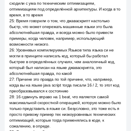
сходили с ума по техническим оптимизациям,
оптимизациям под определённой архитектуры. И когда в то
время, в то время
25
:
Время говорили о том, что джаваскрипт настолько
быстр, что может опережать машинные языки это была
абсолютнейшая правда, и всегда можно было привести
примеры, когда человек, например, использующий
возможности низкого.
26
:
Уровневых компилируемых Языков типа языка си не
могли в принципе написать код, который бы работал
быстрее в определённых случаях, чем аналогичный код,
который был написан на языке джаваскрипта, это
абсолютнейшая правда, по какой
27
:
Причине это правда по той причине, что, например,
когда вы на языке java script тогда писали 16 / 2, то этот код
преобразовывался к состоянию
28
:
16 сдвинуть вправо на 1 beat, что является самой
максимальной скоростной операцией, которую можно было
только представить в языке си. Безусловно, это тоже есть я
просто привожу пример тех низкоуровневых технических
оптимизаций, которые тогда применялись в коде, к
сожалению, в опреде.