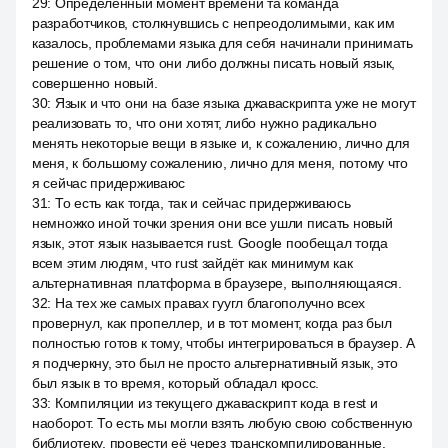
29
:
Определённый момент времени та команда
разработчиков, столкнувшись с непреодолимыми, как им
казалось, проблемами языка для себя начинали принимать
решение о том, что они либо должны писать новый язык,
совершенно новый.
30
:
Язык и что они на базе языка джаваскрипта уже не могут
реализовать то, что они хотят, либо нужно радикально
менять некоторые вещи в языке и, к сожалению, лично для
меня, к большому сожалению, лично для меня, потому что
я сейчас придерживаюс
31
:
То есть как тогда, так и сейчас придерживаюсь
немножко иной точки зрения они все ушли писать новый
язык, этот язык называется rust. Google пообещал тогда
всем этим людям, что rust зайдёт как минимум как
альтернативная платформа в браузере, выполняющаяся.
32
:
На тех же самых правах гуугл благополучно всех
провернул, как пропеллер, и в тот момент, когда раз был
полностью готов к тому, чтобы интегрироваться в браузер. А
я подчеркну, это был не просто альтернативный язык, это
был язык в то время, который обладал кросс.
33
:
Компиляции из текущего джаваскрипт кода в rest и
наоборот. То есть мы могли взять любую свою собственную
библиотеку, провести её через транскомпилированные.