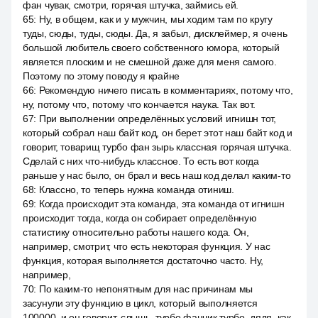
фан чувак, смотри, горячая штучка, займись ей.
65
:
Ну, в общем, как и у мужчин, мы ходим там по кругу
туды, сюды, туды, сюды. Да, я забыл, дисклеймер, я очень
большой любитель своего собственного юмора, который
является плоским и не смешной даже для меня самого.
Поэтому по этому поводу я крайне
66
:
Рекомендую ничего писать в комментариях, потому что,
ну, потому что, потому что кончается наука. Так вот.
67
:
При выполнении определённых условий игнишн тот,
который собрал наш байт код, он берет этот наш байт код и
говорит, товарищ турбо фан зырь классная горячая штучка.
Сделай с них что-нибудь классное. То есть вот когда
раньше у нас было, он брал и весь наш код делал каким-то
68
:
Классно, то теперь нужна команда отиниш.
69
:
Когда происходит эта команда, эта команда от игнишн
происходит тогда, когда он собирает определённую
статистику относительно работы нашего кода. Он,
например, смотрит, что есть некоторая функция. У нас
функция, которая выполняется достаточно часто. Ну,
например,
70
:
По каким-то непонятным для нас причинам мы
засунули эту функцию в цикл, который выполняется
100000, и он говорит, слышь, турбо фанчик турбо, дядя, как