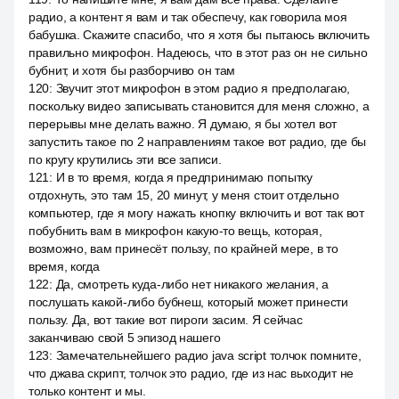
радио, а контент я вам и так обеспечу, как говорила моя
бабушка. Скажите спасибо, что я хотя бы пытаюсь включить
правильно микрофон. Надеюсь, что в этот раз он не сильно
бубнит, и хотя бы разборчиво он там
120
:
Звучит этот микрофон в этом радио я предполагаю,
поскольку видео записывать становится для меня сложно, а
перерывы мне делать важно. Я думаю, я бы хотел вот
запустить такое по 2 направлениям такое вот радио, где бы
по кругу крутились эти все записи.
121
:
И в то время, когда я предпринимаю попытку
отдохнуть, это там 15, 20 минут, у меня стоит отдельно
компьютер, где я могу нажать кнопку включить и вот так вот
побубнить вам в микрофон какую-то вещь, которая,
возможно, вам принесёт пользу, по крайней мере, в то
время, когда
122
:
Да, смотреть куда-либо нет никакого желания, а
послушать какой-либо бубнеш, который может принести
пользу. Да, вот такие вот пироги засим. Я сейчас
заканчиваю свой 5 эпизод нашего
123
:
Замечательнейшего радио java script толчок помните,
что джава скрипт, толчок это радио, где из нас выходит не
только контент и мы.