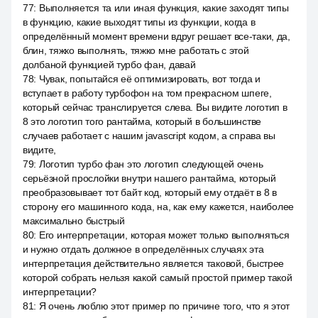
77
:
Выполняется та или иная функция, какие заходят типы
в функцию, какие выходят типы из функции, когда в
определённый момент времени вдруг решает все-таки, да,
блин, тяжко выполнять, тяжко мне работать с этой
долбаной функцией турбо фан, давай
78
:
Чувак, попытайся её оптимизировать, вот тогда и
вступает в работу турбофон на том прекрасном шпеге,
который сейчас транслируется слева. Вы видите логотип в
8 это логотип того рантайма, который в большинстве
случаев работает с нашим javascript кодом, а справа вы
видите,
79
:
Логотип турбо фан это логотип следующей очень
серьёзной прослойки внутри нашего рантайма, который
преобразовывает тот байт код, который ему отдаёт в 8 в
сторону его машинного кода, на, как ему кажется, наиболее
максимально быстрый
80
:
Его интерпретации, которая может только выполняться
и нужно отдать должное в определённых случаях эта
интерпретация действительно является таковой, быстрее
которой собрать нельзя какой самый простой пример такой
интерпретации?
81
:
Я очень люблю этот пример по причине того, что я этот