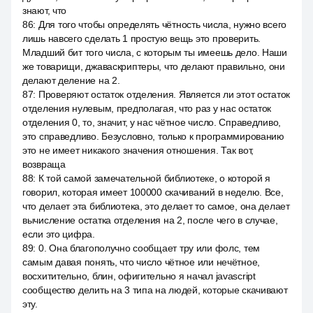
знают, что
86
:
Для того чтобы определять чётность числа, нужно всего
лишь навсего сделать 1 простую вещь это проверить.
Младший бит того числа, с которым ты имеешь дело. Наши
же товарищи, джаваскриптеры, что делают правильно, они
делают деление на 2.
87
:
Проверяют остаток отделения. Является ли этот остаток
отделения нулевым, предполагая, что раз у нас остаток
отделения 0, то, значит, у нас чётное число. Справедливо,
это справедливо. Безусловно, только к программированию
это не имеет никакого значения отношения. Так вот,
возвраща
88
:
К той самой замечательной библиотеке, о которой я
говорил, которая имеет 100000 скачиваний в неделю. Все,
что делает эта библиотека, это делает то самое, она делает
вычисление остатка отделения на 2, после чего в случае,
если это цифра.
89
:
0. Она благополучно сообщает тру или фолс, тем
самым давая понять, что число чётное или нечётное,
восхитительно, блин, офигительно я начал javascript
сообщество делить на 3 типа на людей, которые скачивают
эту.