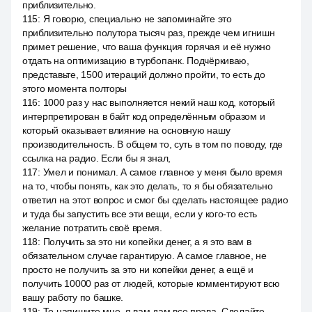
приблизительно.
115
:
Я говорю, специально не запоминайте это
приблизительно полутора тысяч раз, прежде чем игнишн
примет решение, что ваша функция горячая и её нужно
отдать на оптимизацию в турбопанк. Подчёркиваю,
представьте, 1500 итераций должно пройти, то есть до
этого момента полторы
116
:
1000 раз у нас выполняется некий наш код, который
интерпретирован в байт код определённым образом и
который оказывает влияние на основную нашу
производительность. В общем то, суть в том по поводу, где
ссылка на радио. Если бы я знал,
117
:
Умел и понимал. А самое главное у меня было время
на то, чтобы понять, как это делать, то я бы обязательно
ответил на этот вопрос и смог бы сделать настоящее радио
и туда бы запустить все эти вещи, если у кого-то есть
желание потратить своё время.
118
:
Получить за это ни копейки денег, а я это вам в
обязательном случае гарантирую. А самое главное, не
просто не получить за это ни копейки денег, а ещё и
получить 10000 раз от людей, которые комментируют всю
вашу работу по башке.
119
:
То напишите мне, я вам дам все права. Сделайте