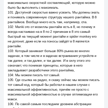
максимально скоростной составляющей, которую можно
было бы выполнить с максималь.
101
:
Доступной скоростью важно усвоить. Мы должны знать
и понимать современную структуру нашего рантайма. В 8
рантаймов. Вообще много есть там, например, спа.
102
:
Manki это от мозиллы рантайм есть в 8, но почему я
всегда настаиваю на в 8 по 2 причинам в 8 это самый
быстрый на текущий момент рантайм и spider monkey его
не догонит, даже если на поносы зайдёт в 8 является
рантайм.
103
:
Который занимает больше 80% рынка во многих
задачах, в том числе и в задачах встраивания устройств и
так далее, и так далее, и так далее. И в силу этого это
означает, что понимая принципы, которые в него
закладывают разработчики этого рантайма,
104
:
Мы можем писать тот самый.
105
:
Где ссылка на радио, я скажу сейчас мы можем писать
тот самый код, который бы работал в нашем случае с
максимальной эффективностью, причём не просто с
максимальной эффективностью в случае оптимизации его
макси.
106
:
По самой самым последним уровнем абстракции