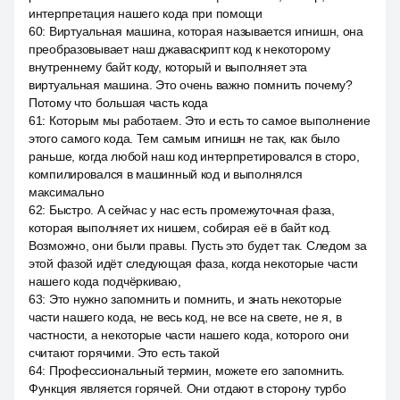
интерпретация нашего кода при помощи
60
:
Виртуальная машина, которая называется игнишн, она
преобразовывает наш джаваскрипт код к некоторому
внутреннему байт коду, который и выполняет эта
виртуальная машина. Это очень важно помнить почему?
Потому что большая часть кода
61
:
Которым мы работаем. Это и есть то самое выполнение
этого самого кода. Тем самым игнишн не так, как было
раньше, когда любой наш код интерпретировался в сторо,
компилировался в машинный код и выполнялся
максимально
62
:
Быстро. А сейчас у нас есть промежуточная фаза,
которая выполняет их нишем, собирая её в байт код.
Возможно, они были правы. Пусть это будет так. Следом за
этой фазой идёт следующая фаза, когда некоторые части
нашего кода подчёркиваю,
63
:
Это нужно запомнить и помнить, и знать некоторые
части нашего кода, не весь код, не все на свете, не я, в
частности, а некоторые части нашего кода, которого они
считают горячими. Это есть такой
64
:
Профессиональный термин, можете его запомнить.
Функция является горячей. Они отдают в сторону турбо