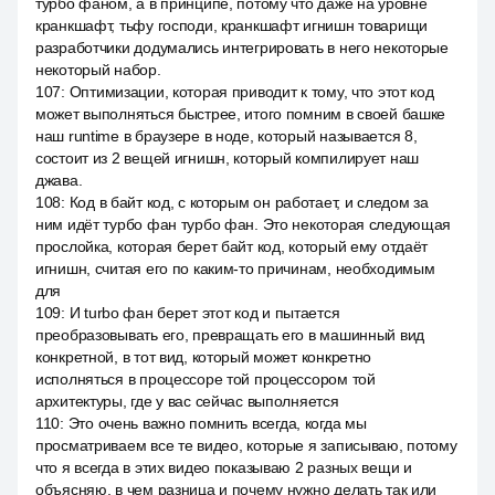
турбо фаном, а в принципе, потому что даже на уровне
кранкшафт, тьфу господи, кранкшафт игнишн товарищи
разработчики додумались интегрировать в него некоторые
некоторый набор.
107
:
Оптимизации, которая приводит к тому, что этот код
может выполняться быстрее, итого помним в своей башке
наш runtime в браузере в ноде, который называется 8,
состоит из 2 вещей игнишн, который компилирует наш
джава.
108
:
Код в байт код, с которым он работает, и следом за
ним идёт турбо фан турбо фан. Это некоторая следующая
прослойка, которая берет байт код, который ему отдаёт
игнишн, считая его по каким-то причинам, необходимым
для
109
:
И turbo фан берет этот код и пытается
преобразовывать его, превращать его в машинный вид
конкретной, в тот вид, который может конкретно
исполняться в процессоре той процессором той
архитектуры, где у вас сейчас выполняется
110
:
Это очень важно помнить всегда, когда мы
просматриваем все те видео, которые я записываю, потому
что я всегда в этих видео показываю 2 разных вещи и
объясняю, в чем разница и почему нужно делать так или