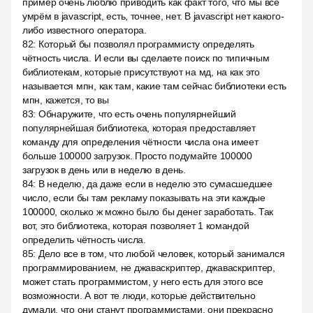
пример очень люблю приводить как факт того, что мы все
умрём в javascript, есть, точнее, нет. В javascript нет какого-
либо известного оператора.
82
:
Который бы позволял программисту определять
чётность числа. И если вы сделаете поиск по типичным
библиотекам, которые присутствуют на мд, на как это
называется мпн, как там, какие там сейчас библиотеки есть
мпн, кажется, то вы
83
:
Обнаружите, что есть очень популярнейший
популярнейшая библиотека, которая предоставляет
команду для определения чётности числа она имеет
больше 100000 загрузок. Просто подумайте 100000
загрузок в день или в неделю в день.
84
:
В неделю, да даже если в неделю это сумасшедшее
число, если бы там рекламу показывать на эти каждые
100000, сколько ж можно было бы денег заработать. Так
вот, это библиотека, которая позволяет 1 командой
определить чётность числа.
85
:
Дело все в том, что любой человек, который занимался
программированием, не джаваскриптер, джаваскриптер,
может стать программистом, у него есть для этого все
возможности. А вот те люди, которые действительно
думали, что они станут программистами, они прекрасно