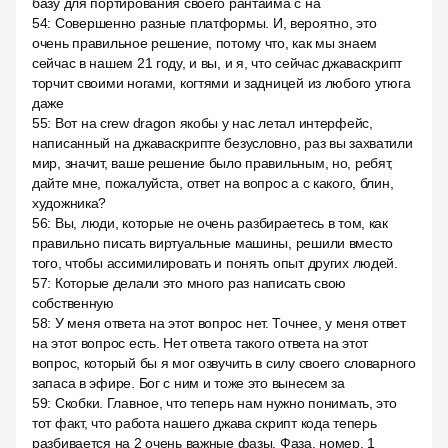
базу для портирования своего рантайма с на
54
:
Совершенно разные платформы. И, вероятно, это
очень правильное решение, потому что, как мы знаем
сейчас в нашем 21 году, и вы, и я, что сейчас джаваскрипт
торчит своими ногами, когтями и задницей из любого утюга
даже
55
:
Вот на crew dragon якобы у нас летал интерфейс,
написанный на джаваскрипте безусловно, раз вы захватили
мир, значит, ваше решение было правильным, но, ребят,
дайте мне, пожалуйста, ответ на вопрос а с какого, блин,
художника?
56
:
Вы, люди, которые не очень разбираетесь в том, как
правильно писать виртуальные машины, решили вместо
того, чтобы ассимилировать и понять опыт других людей.
57
:
Которые делали это много раз написать свою
собственную
58
:
У меня ответа на этот вопрос нет. Точнее, у меня ответ
на этот вопрос есть. Нет ответа такого ответа на этот
вопрос, который бы я мог озвучить в силу своего словарного
запаса в эфире. Бог с ним и тоже это вынесем за
59
:
Скобки. Главное, что теперь нам нужно понимать, это
тот факт, что работа нашего джава скрипт кода теперь
разбивается на 2 очень важные фазы. Фаза, номер, 1