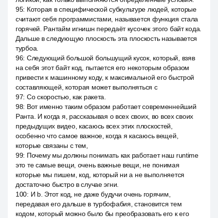
95
:
Которая в специфической субкультуре людей, которые
считают себя программистами, называется функция стала
горячей. Рантайм игнишн передаёт кусочек этого байт кода.
Дальше в следующую плоскость эта плоскость называется
турбоа.
96
:
Следующий большой большущий кусок, который, взяв
на себя этот байт код, пытается его некоторым образом
привести к машинному коду, к максимальной его быстрой
составляющей, которая может выполняться с
97
:
Со скоростью, как ракета.
98
:
Вот именно таким образом работает современнейший
Ранта. И когда я, рассказывая о всех своих, во всех своих
предыдущих видео, касаюсь всех этих плоскостей,
особенно что самое важное, когда я касаюсь вещей,
которые связаны с тем,
99
:
Почему мы должны понимать как работает наш runtime
это те самые вещи, очень важные вещи, не понимая
которые мы пишем, код, который ни а не выполняется
достаточно быстро в случае эгни.
100
:
И b. Этот код, не даже будучи очень горячим,
передавая его дальше в турбофабия, становится тем
кодом, который можно было бы преобразовать его к его