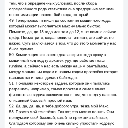
тем, что в определённых условиях, после сбора
определённого рода статистики она предпринимает шаги
по оптимизации нашего байт кода, который
49
:
Генерировал игнишн до состояния машинного кода,
который может выполняться максимально быстро.
Помните, да, до 13 года или там до 12, я не помню сейчас
цифр. Посмотрите, когда появился игнишн, это сейчас не
важно. Суть заключается в том, что до этого момента у нас
была прямая
50
:
Компиляция из нашего джава скрипт кода сразу в
машинный код под ту архитектуру, где работает наш
runtime, а сейчас у нас есть между нашим рантаймом,
между машинным кодом и нашим кодом прослойка которая
называется игнишн делает байткод я.
51
:
Понимаю некоторые задачи, которые они пытались
разрешать, например, самая простая и самая явная
финансовая задача заключается в том, что когда у нас есть
описанный базовый, простой язык,
52
:
Да, да, да, да, и тебе доброго утра, тёзка мой Макс.
53
:
Просто мой текс тёзка. Так вот, это можно понять. Они
придумали свой базовый, какой-то примитивный язык,
благодаря которому они очень сильно упростили кодовую