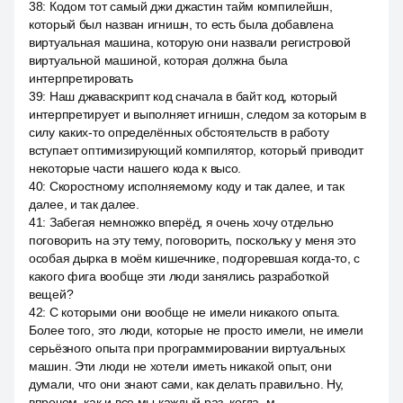
38
:
Кодом тот самый джи джастин тайм компилейшн,
который был назван игнишн, то есть была добавлена
виртуальная машина, которую они назвали регистровой
виртуальной машиной, которая должна была
интерпретировать
39
:
Наш джаваскрипт код сначала в байт код, который
интерпретирует и выполняет игнишн, следом за которым в
силу каких-то определённых обстоятельств в работу
вступает оптимизирующий компилятор, который приводит
некоторые части нашего кода к высо.
40
:
Скоростному исполняемому коду и так далее, и так
далее, и так далее.
41
:
Забегая немножко вперёд, я очень хочу отдельно
поговорить на эту тему, поговорить, поскольку у меня это
особая дырка в моём кишечнике, подгоревшая когда-то, с
какого фига вообще эти люди занялись разработкой
вещей?
42
:
С которыми они вообще не имели никакого опыта.
Более того, это люди, которые не просто имели, не имели
серьёзного опыта при программировании виртуальных
машин. Эти люди не хотели иметь никакой опыт, они
думали, что они знают сами, как делать правильно. Ну,
впрочем, как и все мы каждый раз, когда, м,