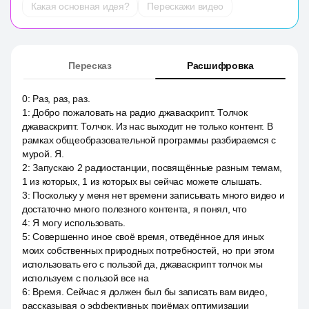
Какая основная идея?
Перескажи видео
Пересказ
Расшифровка
0
:
Раз, раз, раз.
1
:
Добро пожаловать на радио джаваскрипт. Толчок
джаваскрипт. Толчок. Из нас выходит не только контент. В
рамках общеобразовательной программы разбираемся с
мурой. Я.
2
:
Запускаю 2 радиостанции, посвящённые разным темам,
1 из которых, 1 из которых вы сейчас можете слышать.
3
:
Поскольку у меня нет времени записывать много видео и
достаточно много полезного контента, я понял, что
4
:
Я могу использовать.
5
:
Совершенно иное своё время, отведённое для иных
моих собственных природных потребностей, но при этом
использовать его с пользой да, джаваскрипт толчок мы
используем с пользой все на
6
:
Время. Сейчас я должен был бы записать вам видео,
рассказывая о эффективных приёмах оптимизации