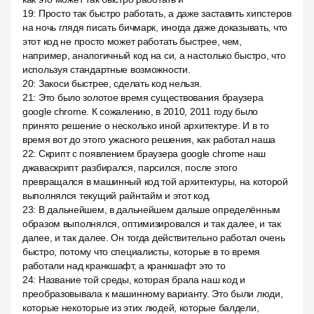
19
:
Просто так быстро работать, а даже заставить хипстеров
на ночь глядя писать бичмарк, иногда даже доказывать, что
этот код не просто может работать быстрее, чем,
например, аналогичный код на си, а настолько быстро, что
используя стандартные возможности.
20
:
Закоси быстрее, сделать код нельзя.
21
:
Это было золотое время существования браузера
google chrome. К сожалению, в 2010, 2011 году было
принято решение о несколько иной архитектуре. И в то
время вот до этого ужасного решения, как работал наша
22
:
Скрипт с появлением браузера google chrome наш
джаваскрипт разбирался, парсился, после этого
превращался в машинный код той архитектуры, на которой
выполнялся текущий райнтайм и этот код.
23
:
В дальнейшем, в дальнейшем дальше определённым
образом выполнялся, оптимизировался и так далее, и так
далее, и так далее. Он тогда действительно работал очень
быстро, потому что специалисты, которые в то время
работали над кранкшафт, а кранкшафт это то
24
:
Название той среды, которая брала наш код и
преобразовывала к машинному варианту. Это были люди,
которые некоторые из этих людей, которые балдели,