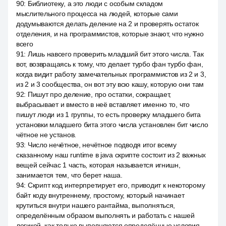
90
:
Библиотеку, а это люди с особым складом
мыслительного процесса на людей, которые сами
додумываются делать деление на 2 и проверять остаток
отделения, и на программистов, которые знают, что нужно
всего
91
:
Лишь навсего проверить младший бит этого числа. Так
вот, возвращаясь к тому, что делает турбо фан турбо фан,
когда видит работу замечательных программистов из 2 и 3,
из 2 и 3 сообщества, он вот эту всю кашу, которую они там
92
:
Пишут про деление, про остатки, сокращает,
выбрасывает и вместо в неё вставляет именно то, что
пишут люди из 1 группы, то есть проверку младшего бита
установки младшего бита этого числа установлен бит число
чётное не установ.
93
:
Число нечётное, нечётное подводя итог всему
сказанному наш runtime в java скрипте состоит из 2 важных
вещей сейчас 1 часть, которая называется игнишн,
занимается тем, что берет наша.
94
:
Скрипт код интерпретирует его, приводит к некоторому
байт коду внутреннему, простому, который начинает
крутиться внутри нашего рантайма, выполняться,
определённым образом выполнять и работать с нашей
логикой, как только выполняются определённые условия.