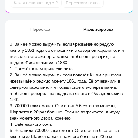
Какая основная идея?
Перескажи видео
Пересказ
Расшифровка
0
:
За неё можно выручить, если чрезвычайно редкую
монету 1861 года её отчеканили в северной каролине, и я
позвал своего эксперта майка, чтобы он проверил, не
поддел Филадельфии в 1860.
1
:
Повезёт, к нам принесли лето.
2
:
За неё можно выручить, если повезёт. К нам принесли
чрезвычайно редкую монету 1861 года. Её отчеканили в
северной каролине, и я позвал своего эксперта майка,
чтобы он проверил, не подделка ли это в Филадельфии в
1861.
3
:
700000 таких монет. Они стоят 5 6 сотен за монеты,
Шарлотта в 20 раз больше. Если не возражаете, я изучу
знак монетного двора, конечно.
4
:
Date намного боль.
5
:
Чеканили 700000 таких монет. Они стоят 5 6 сотен за
монеты из Шарлотта дают намного больше в 20 раз