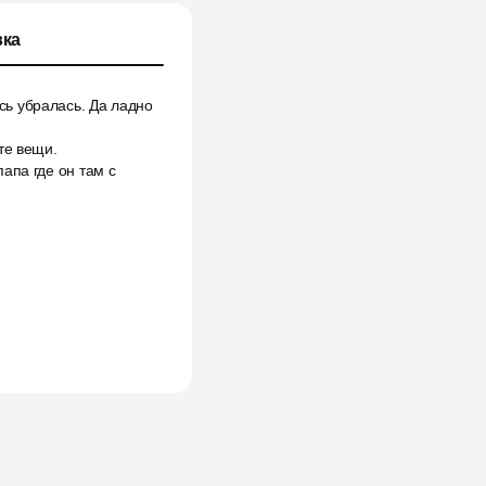
ка
есь убралась. Да ладно
ьте вещи.
папа где он там с