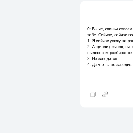
0
:
Вы че, свиньи совсем
тебе. Сейчас, сейчас вс
1
:
Я сейчас ухожу на раб
2
:
А щиплит, сынок, ты, 
пылесосом разбираетс
3
:
Не заводится.
4
:
Да что ты не заводиш