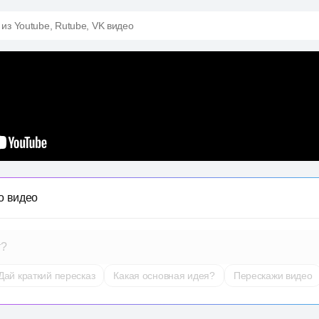
 из Youtube, Rutube, VK видео
о видео
т?
Дай краткий пересказ
Какая основная идея?
Перескажи видео