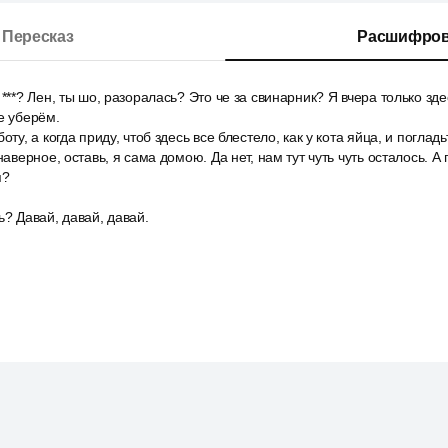
Пересказ
Расшифров
 ***? Лен, ты шо, разоралась? Это че за свинарник? Я вчера только зд
е уберём.
оту, а когда приду, чтоб здесь все блестело, как у кота яйца, и поглад
наверное, оставь, я сама домою. Да нет, нам тут чуть чуть осталось. А 
я?
ь? Давай, давай, давай.