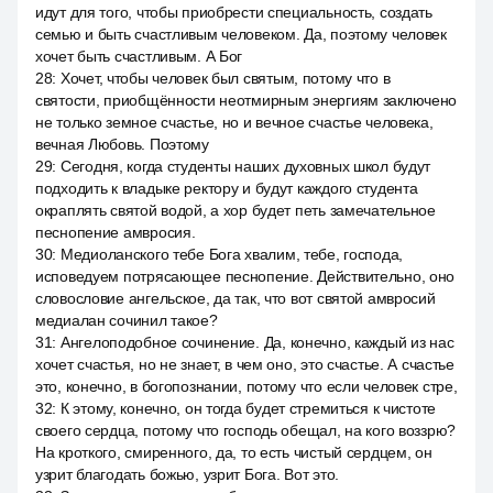
идут для того, чтобы приобрести специальность, создать
семью и быть счастливым человеком. Да, поэтому человек
хочет быть счастливым. А Бог
28
:
Хочет, чтобы человек был святым, потому что в
святости, приобщённости неотмирным энергиям заключено
не только земное счастье, но и вечное счастье человека,
вечная Любовь. Поэтому
29
:
Сегодня, когда студенты наших духовных школ будут
подходить к владыке ректору и будут каждого студента
окраплять святой водой, а хор будет петь замечательное
песнопение амвросия.
30
:
Медиоланского тебе Бога хвалим, тебе, господа,
исповедуем потрясающее песнопение. Действительно, оно
словословие ангельское, да так, что вот святой амвросий
медиалан сочинил такое?
31
:
Ангелоподобное сочинение. Да, конечно, каждый из нас
хочет счастья, но не знает, в чем оно, это счастье. А счастье
это, конечно, в богопознании, потому что если человек стре,
32
:
К этому, конечно, он тогда будет стремиться к чистоте
своего сердца, потому что господь обещал, на кого воззрю?
На кроткого, смиренного, да, то есть чистый сердцем, он
узрит благодать божью, узрит Бога. Вот это.