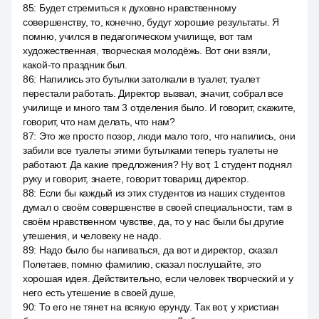
85
:
Будет стремиться к духовно нравственному
совершенству, то, конечно, будут хорошие результаты. Я
помню, учился в педагогическом училище, вот там
художественная, творческая молодёжь. Вот они взяли,
какой-то праздник был.
86
:
Напились это бутылки затолкали в туалет, туалет
перестали работать. Директор вызвал, значит, собрал все
училище и много там 3 отделения было. И говорит, скажите,
говорит, что нам делать, что нам?
87
:
Это же просто позор, люди мало того, что напились, они
забили все туалеты этими бутылками теперь туалеты не
работают. Да какие предложения? Ну вот, 1 студент поднял
руку и говорит, знаете, говорит товарищ директор.
88
:
Если бы каждый из этих студентов из наших студентов
думал о своём совершенстве в своей специальности, там в
своём нравственном чувстве, да, то у нас были бы другие
утешения, и человеку не надо.
89
:
Надо было бы напиваться, да вот и директор, сказал
Полетаев, помню фамилию, сказал послушайте, это
хорошая идея. Действительно, если человек творческий и у
него есть утешение в своей душе,
90
:
То его не тянет на всякую ерунду. Так вот, у христиан