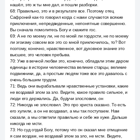
нашёл, это ж ты мне дал, и пошли разборки.
68
:
Правильно, это и в результате все. Поэтому отец
Сафроний как-то говорил когда с нами случаются всякие
приключения, непредвиденные, непонятные совершенно.
Вы сначала помолитесь Богу и скажите гос.
69
:
А не по моему ли, не по моей ли гордости, не по моему
ли эгоизму совсем все это со мной приключилось, то? Вот
поэтому, конечно, нравственное, вот духовное знание это
высшее, это человек пребыва.
70
:
Уже в вечной любви это, конечно, обладали этим даром
единицы в истории человечества великие старцы, великие
подвижники, да, а простым людям тоже все это давалось с
очень большим трудом.
71
:
Ведь они вырабатывали нравственные установки, какие
не воздавай злом за зло. Видите, какое правило сильное, и
люди его держались. Да, будучи злословим, он
72
:
Никогда не злословил. Это про христа сказано. То есть
его хулили, а он не воздавал, а мы так поступаем. Нам
сказали, а мы ответили правильно и себе же хуже. Дальше
никогда не мсти.
73
:
Но суд отдай Богу, потому что он сказал мне отмщение
я сам воздам, не воздавай злом за зло, не мсти. Видите,