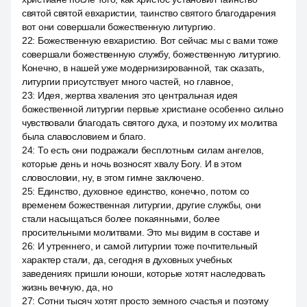
святой святой евхаристии, таинство святого благодарения
вот они совершали божественную литургию.
22
:
Божественную евхаристию. Вот сейчас мы с вами тоже
совершали божественную службу, божественную литургию.
Конечно, в нашей уже модернизированной, так сказать,
литургии присутствует много частей, но главное,
23
:
Идея, жертва хваления это центральная идея
божественной литургии первые христиане особенно сильно
чувствовали благодать святого духа, и поэтому их молитва
была славословием и благо.
24
:
То есть они подражали бесплотным силам ангелов,
которые день и ночь возносят хвалу Богу. И в этом
словословии, ну, в этом гимне заключено.
25
:
Единство, духовное единство, конечно, потом со
временем божественная литургии, другие службы, они
стали насыщаться более покаянными, более
просительными молитвами. Это мы видим в составе и
26
:
И утреннего, и самой литургии тоже почтительный
характер стали, да, сегодня в духовных учебных
заведениях пришли юноши, которые хотят наследовать
жизнь вечную, да, но
27
:
Сотни тысяч хотят просто земного счастья и поэтому