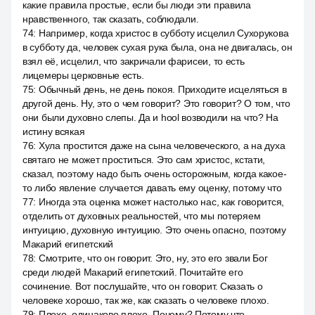
какие правила простые, если бы люди эти правила
нравственного, так сказать, соблюдали.
74
:
Например, когда христос в субботу исцелил Сухорукова
в субботу да, человек сухая рука была, она не двигалась, он
взял её, исцелил, что закричали фарисеи, то есть
лицемеры церковные есть.
75
:
Обычный день, не день покоя. Приходите исцеляться в
другой день. Ну, это о чем говорит? Это говорит? О том, что
они были духовно слепы. Да и hool возводили на что? На
истину всякая
76
:
Хула простится даже на сына человеческого, а на духа
святаго не может проститься. Это сам христос, кстати,
сказал, поэтому надо быть очень осторожным, когда какое-
то либо явление случается давать ему оценку, потому что
77
:
Иногда эта оценка может настолько нас, как говорится,
отделить от духовных реальностей, что мы потеряем
интуицию, духовную интуицию. Это очень опасно, поэтому
Макарий египетский
78
:
Смотрите, что он говорит. Это, ну, это его звали Бог
среди людей Макарий египетский. Почитайте его
сочинение. Вот послушайте, что он говорит. Сказать о
человеке хорошо, так же, как сказать о человеке плохо.
79
:
Плохо, одинаково плохо. Почему? Потому что