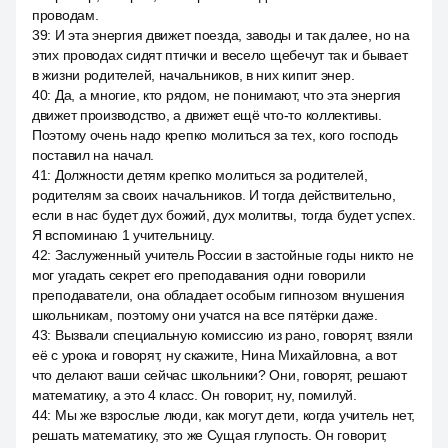
проводам.
39
:
И эта энергия движет поезда, заводы и так далее, но на
этих проводах сидят птички и весело щебечут так и бывает
в жизни родителей, начальников, в них кипит энер.
40
:
Да, а многие, кто рядом, не понимают, что эта энергия
движет производство, а движет ещё что-то коллективы.
Поэтому очень надо крепко молиться за тех, кого господь
поставил на начал.
41
:
Должности детям крепко молиться за родителей,
родителям за своих начальников. И тогда действительно,
если в нас будет дух божий, дух молитвы, тогда будет успех.
Я вспоминаю 1 учительницу.
42
:
Заслуженный учитель России в застойные годы никто не
мог угадать секрет его преподавания одни говорили
преподаватели, она обладает особым гипнозом внушения
школьникам, поэтому они учатся на все пятёрки даже.
43
:
Вызвали специальную комиссию из рано, говорят, взяли
её с урока и говорят, ну скажите, Нина Михайловна, а вот
что делают ваши сейчас школьники? Они, говорят, решают
математику, а это 4 класс. Он говорит, ну, помилуй.
44
:
Мы же взрослые люди, как могут дети, когда учитель нет,
решать математику, это же Сущая глупость. Он говорит,