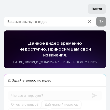
Войти
Вставьте ссылку на видео
Задайте вопрос по видео
Что вас интересует?
О чем это видео?
Дай краткий пересказ