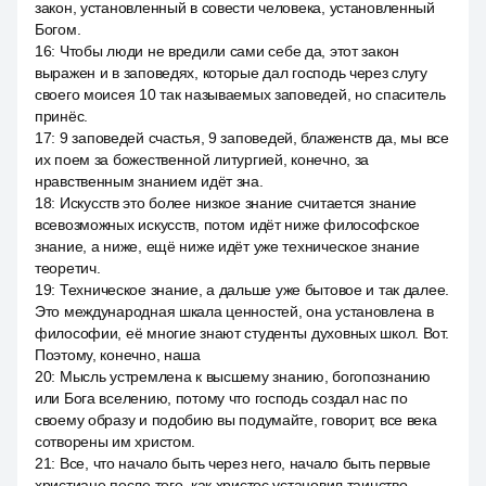
закон, установленный в совести человека, установленный
Богом.
16
:
Чтобы люди не вредили сами себе да, этот закон
выражен и в заповедях, которые дал господь через слугу
своего моисея 10 так называемых заповедей, но спаситель
принёс.
17
:
9 заповедей счастья, 9 заповедей, блаженств да, мы все
их поем за божественной литургией, конечно, за
нравственным знанием идёт зна.
18
:
Искусств это более низкое знание считается знание
всевозможных искусств, потом идёт ниже философское
знание, а ниже, ещё ниже идёт уже техническое знание
теоретич.
19
:
Техническое знание, а дальше уже бытовое и так далее.
Это международная шкала ценностей, она установлена в
философии, её многие знают студенты духовных школ. Вот.
Поэтому, конечно, наша
20
:
Мысль устремлена к высшему знанию, богопознанию
или Бога вселению, потому что господь создал нас по
своему образу и подобию вы подумайте, говорит, все века
сотворены им христом.
21
:
Все, что начало быть через него, начало быть первые
христиане после того, как христос установил таинство