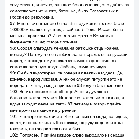
хочу сказать, конечно, опытное богопознание, оно даётся за
самоотвержение много, батюшка, было Благодатных в
России до революции.
97
:
Много, очень много было. Вы подумайте только, было
100000 монашествующих, а сейчас 7. Тогда Россия была
меньше, правильно? И вот что интересно Вениамин
Федченков пишет, говорит понима.
98
:
Особая благодать лежала на батюшке отца иоанна
почему? Потому что он любил, жалел, сражался за русский
народ, и господь ему послал за самоотверженную, за
самоотверженную такую Любовь, такую великую.
99
:
Он был чудотворец, он совершал великие чудеса. Да,
конечно, народ ликовал. А как он служил литургии это не
передать. Я когда сюда пришёл в 93 году, я был, конечно,
100
:
Впечатлением книг об отце Анне и думаю вот,
батюшка, как он служил. Интересно, как он читал канон, и
вдруг заходит дедушка такой 87 лет ему и говорит дайте
мне прочитать канон на утренний.
101
:
Я говорю пожалуйста. И вот он вышел сюда, вот здесь,
встал, и он стал читать без книжки, он руку поднял и стал
говорить, он говорил как поэт я был.
102
:
Потрясён. Причём каждое слово выходило из сердца.