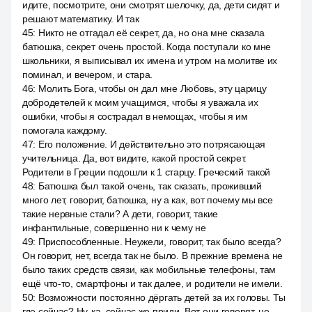
идите, посмотрите, они смотрят шелочку, да, дети сидят и
решают математику. И так
45
:
Никто не отгадал её секрет, да, но она мне сказала
батюшка, секрет очень простой. Когда поступали ко мне
школьники, я выписывал их имена и утром на молитве их
поминал, и вечером, и стара.
46
:
Молить Бога, чтобы он дал мне Любовь, эту царицу
добродетелей к моим учащимся, чтобы я уважала их
ошибки, чтобы я сострадал в немощах, чтобы я им
помогала каждому.
47
:
Его положение. И действительно это потрясающая
учительница. Да, вот видите, какой простой секрет.
Родители в Греции подошли к 1 старцу. Греческий такой
48
:
Батюшка был такой очень, так сказать, проживший
много лет, говорит, батюшка, ну а как, вот почему мы все
такие нервные стали? А дети, говорит, такие
инфантильные, совершенно ни к чему не
49
:
Приспособленные. Неужели, говорит, так было всегда?
Он говорит, нет, всегда так не было. В прежние времена не
было таких средств связи, как мобильные телефоны, там
ещё что-то, смартфоны и так далее, и родители не имели.
50
:
Возможности постоянно дёргать детей за их головы. Ты
где сейчас? Ну-ка, сейчас же приди. Вот они говорят, не