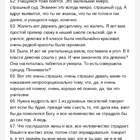
62
:
Учащиеся тоже боятся. Это маленький микро,
страшный суд. Экзамен это всегда микро, страшный суд. А
вдруг выявится, что ты не знаешь, что ты не готов и так
далее, и учащихся надо, конечно.
63
:
Жалеть вот держать дисциплину, но жалеть. Я вот вам
простой пример скажу в нашей школе сельской, где я
учился, девочка в 8 классе была необычайно красивая,
очень редкой красоты была скромная.
64
:
Была. И вот её учительница взяла, поставила в угол. В 8
классе девочка сошла с ума. И чем закончила эта девочка?
Она наглоталась таблеток и умерла. То есть совершила
суицид. Понимаете?
65
:
Вот это очень страшно, очень страшно давать какие-то
наказания непропорционально тому, что, да, я очень
хорошо её помню, очень хорошо её помню, да, так что
учителям
66
:
Нужна мудрость вот 1 из духовных писателей говорит
вот если бы Адам, прежде чем съесть то, что дала ева, взял
бы да помолился Богу, и все человечество не страдало бы
до сих пор. А ведь.
67
:
Что послушался жены и все, все человечество страдает.
Вошёл в контакт злом, потом стал оправдываться, говорит
я, я тут, причём ты мне жену дал, это ж ты дал, не я ж её