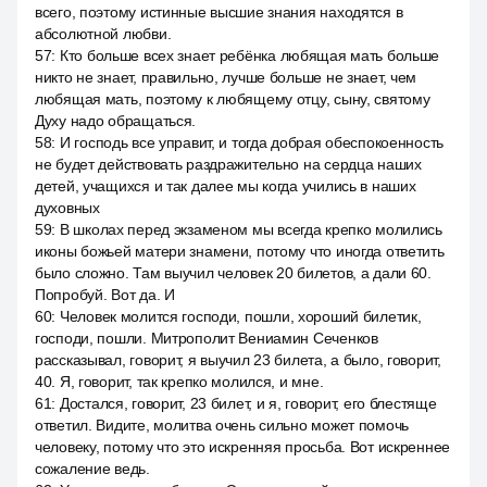
всего, поэтому истинные высшие знания находятся в
абсолютной любви.
57
:
Кто больше всех знает ребёнка любящая мать больше
никто не знает, правильно, лучше больше не знает, чем
любящая мать, поэтому к любящему отцу, сыну, святому
Духу надо обращаться.
58
:
И господь все управит, и тогда добрая обеспокоенность
не будет действовать раздражительно на сердца наших
детей, учащихся и так далее мы когда учились в наших
духовных
59
:
В школах перед экзаменом мы всегда крепко молились
иконы божьей матери знамени, потому что иногда ответить
было сложно. Там выучил человек 20 билетов, а дали 60.
Попробуй. Вот да. И
60
:
Человек молится господи, пошли, хороший билетик,
господи, пошли. Митрополит Вениамин Сеченков
рассказывал, говорит, я выучил 23 билета, а было, говорит,
40. Я, говорит, так крепко молился, и мне.
61
:
Достался, говорит, 23 билет, и я, говорит, его блестяще
ответил. Видите, молитва очень сильно может помочь
человеку, потому что это искренняя просьба. Вот искреннее
сожаление ведь.