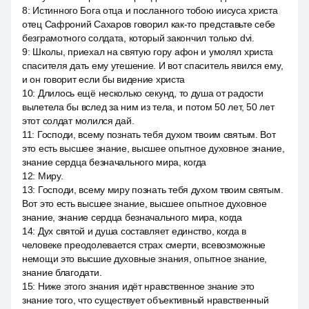
8
:
Истинного Бога отца и посланного тобою иисуса христа
отец Сафроний Сахаров говорил как-то представьте себе
безграмотного солдата, который закончил только dvi.
9
:
Школы, приехал на святую гору афон и умолял христа
спасителя дать ему утешение. И вот спаситель явился ему,
и он говорит если бы видение христа
10
:
Длилось ещё несколько секунд, то душа от радости
вылетела бы вслед за ним из тела, и потом 50 лет, 50 лет
этот солдат молился дай.
11
:
Господи, всему познать тебя духом твоим святым. Вот
это есть высшее знание, высшее опытное духовное знание,
знание сердца безначального мира, когда
12
:
Миру.
13
:
Господи, всему миру познать тебя духом твоим святым.
Вот это есть высшее знание, высшее опытное духовное
знание, знание сердца безначального мира, когда
14
:
Дух святой и душа составляет единство, когда в
человеке преодолевается страх смерти, всевозможные
немощи это высшие духовные знания, опытное знание,
знание благодати.
15
:
Ниже этого знания идёт нравственное знание это
знание того, что существует объективный нравственный