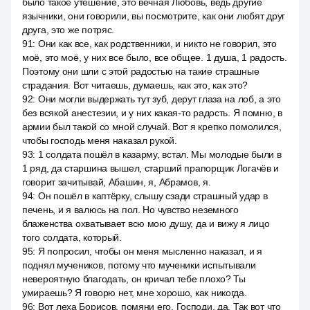
было такое утешение, это вечная Любовь, ведь другие
язычники, они говорили, вы посмотрите, как они любят друг
друга, это же потряс.
91
:
Они как все, как родственники, и никто не говорил, это
моё, это моё, у них все было, все общее. 1 душа, 1 радость.
Поэтому они шли с этой радостью на такие страшные
страдания. Вот читаешь, думаешь, как это, как это?
92
:
Они могли выдержать тут зуб, дерут глаза на лоб, а это
без всякой анестезии, и у них какая-то радость. Я помню, в
армии был такой со мной случай. Вот я крепко помолился,
чтобы господь меня наказал рукой.
93
:
1 солдата пошёл в казарму, встал. Мы молодые были в
1 ряд, да старшина вышел, старший прапорщик Логачёв и
говорит зачитывай, Абашин, я, Абрамов, я.
94
:
Он пошёл в каптёрку, слышу сзади страшный удар в
печень, и я валюсь на пол. Но чувство неземного
блаженства охватывает всю мою душу, да и вижу я лицо
того солдата, который.
95
:
Я попросил, чтобы он меня мысленно наказал, и я
поднял мучеников, потому что мученики испытывали
невероятную благодать, он кричал тебе плохо? Ты
умираешь? Я говорю нет, мне хорошо, как никогда.
96
:
Вот леха Борисов, помяни его. Господи, да. Так вот что