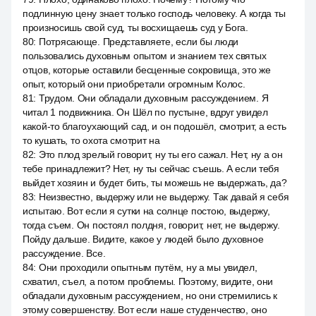
подлинную цену знает только господь человеку. А когда ты
произносишь свой суд, ты восхищаешь суд у Бога.
80
:
Потрясающе. Представляете, если бы люди
пользовались духовным опытом и знанием тех святых
отцов, которые оставили бесценные сокровища, это же
опыт, который они приобретали огромным Колос.
81
:
Трудом. Они обладали духовным рассуждением. Я
читал 1 подвижника. Он Шёл по пустыне, вдруг увидел
какой-то благоухающий сад, и он подошёл, смотрит, а есть
то кушать, то охота смотрит на
82
:
Это плод зрелый говорит, ну ты его сажал. Нет, ну а он
тебе принадлежит? Нет, ну ты сейчас съешь. А если тебя
выйдет хозяин и будет бить, ты можешь не выдержать, да?
83
:
Неизвестно, выдержу или не выдержу. Так давай я себя
испытаю. Вот если я сутки на солнце постою, выдержу,
тогда съем. Он постоял полдня, говорит, нет, не выдержу.
Пойду дальше. Видите, какое у людей было духовное
рассуждение. Все.
84
:
Они проходили опытным путём, ну а мы увидел,
схватил, съел, а потом проблемы. Поэтому, видите, они
обладали духовным рассуждением, но они стремились к
этому совершенству. Вот если наше студенчество, оно