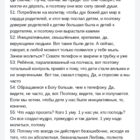
могли их дёргать, и поэтому они всю силу своей души.
51
:
Потребляли на молитву, чтобы дух божий дал мир в
сердца родителей, и этот мир послал детям, и поэтому
доверие родителей к детям большая была и детей к
родителям, и поэтому они вырастали какими
52
:
Инициативными, смышлёными, крепкими, да,
верующими людьми. Вот такие были дети. А сейчас,
говорит, в любой момент только появился у тебя мыль.
Зачем молиться? Схвати телефон и закричи в трубку и уже
53
:
Ребёнок, парализованный на полчаса, вот поэтому
тотальный контроль привёл к тому, что дети стали вялыми и
не энергичными. Вот так, сказал старец. Да, и спросим а мы
часто
54
:
Обращаемся к Богу больше, чем к телефону. Да,
видите, не часто, да, вот. Поэтому, видите, так и получается.
Если мы хотим, чтобы дети у нас были инициативные, то,
конечно,
55
:
Что надо просить? Кого 1 уму. 1 у нас ум, кто господь?
Он все создал мудро, премудро и так далее. 1 уму надо
молиться, потому
56
:
Потому что всегда он действует безошибочно, исходя из
того, что он абсолютная, безначальная Любовь, полнота