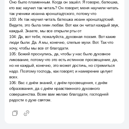
Оно было пламенным. Когда он зашёл. Я говорю, батюшка,
кто вас научил так читать? Он говорит, меня научили читать
так ученики иоанна кронштадтского, потому что
103
:
Их так научил читать батюшка иоанн кронштадтский.
Видите, это была гимн любви. Вот как он читал каждый звук,
каждый. Знаете, мы все открыли рты от
104
:
Да, вот тебе, пожалуйста, духовная поэзия. Вот какие
люди были. Да. А мы, конечно, слепые мухи. Вот. Так что
хочу, чтобы мы все от благодати.
105
:
Божий проснулись, да, чтобы у нас было духовное
ликование, потому что это есть истинное просвещение, да,
но не каждый, конечно, это может достичь, но стремиться
надо. Поэтому господь, как говорят, и намерение целует
всех.
106
:
Вас с днём знаний, с днём просвещения, с днём
образования, да с днём нравственного духовного
совершенства. Всем вам желаю благодати, господней
радости о духе святом.