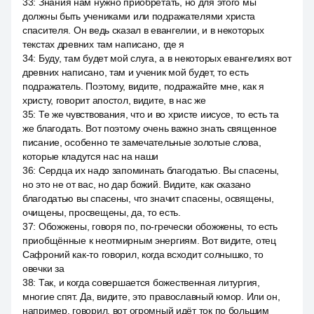
33
:
Знания нам нужно приобретать, но для этого мы
должны быть учениками или подражателями христа
спасителя. Он ведь сказал в евангелии, и в некоторых
текстах древних там написано, где я
34
:
Буду, там будет мой слуга, а в некоторых евангелиях вот
древних написано, там и ученик мой будет, то есть
подражатель. Поэтому, видите, подражайте мне, как я
христу, говорит апостол, видите, в нас же
35
:
Те же чувствования, что и во христе иисусе, то есть та
же благодать. Вот поэтому очень важно знать священное
писание, особенно те замечательные золотые слова,
которые кладутся нас на наши
36
:
Сердца их надо запоминать благодатью. Вы спасены,
но это не от вас, но дар божий. Видите, как сказано
благодатью вы спасены, что значит спасены, освящены,
очищены, просвещены, да, то есть.
37
:
Обожжены, говоря по, по-гречески обожжены, то есть
приобщённые к неотмирным энергиям. Вот видите, отец
Сафроний как-то говорил, когда всходит солнышко, то
овечки за
38
:
Так, и когда совершается божественная литургия,
многие спят. Да, видите, это православный юмор. Или он,
например, говорил, вот огромный идёт ток по большим