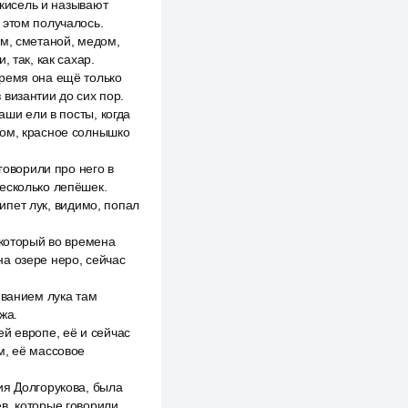
 кисель и называют
 этом получалось.
ом, сметаной, медом,
 так, как сахар.
время она ещё только
византии до сих пор.
аши ели в посты, когда
ром, красное солнышко
говорили про него в
есколько лепёшек.
гипет лук, видимо, попал
 который во времена
а озере неро, сейчас
иванием лука там
жа.
й европе, её и сейчас
м, её массовое
ия Долгорукова, была
в, которые говорили