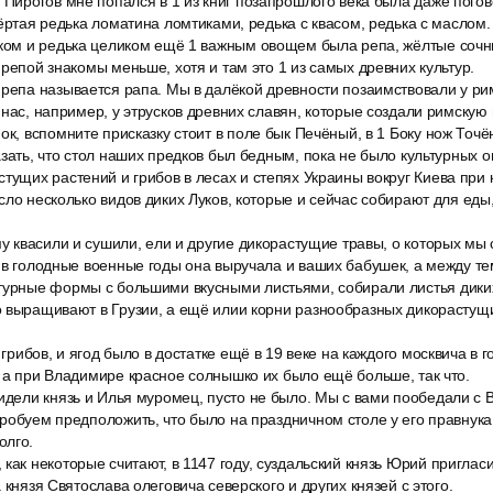
 Пирогов мне попался в 1 из книг позапрошлого века была даже погов
тёртая редька ломатина ломтиками, редька с квасом, редька с маслом.
ском и редька целиком ещё 1 важным овощем была репа, жёлтые сочн
 репой знакомы меньше, хотя и там это 1 из самых древних культур.
 репа называется рапа. Мы в далёкой древности позаимствовали у ри
 нас, например, у этрусков древних славян, которые создали римску
ок, вспомните присказку стоит в поле бык Печёный, в 1 Боку нож Точё
азать, что стол наших предков был бедным, пока не было культурных 
тущих растений и грибов в лесах и степях Украины вокруг Киева при
сло несколько видов диких Луков, которые и сейчас собирают для еды
му квасили и сушили, ели и другие дикорастущие травы, о которых мы
 в голодные военные годы она выручала и ваших бабушек, а между те
турные формы с большими вкусными листьями, собирали листья диких
 выращивают в Грузии, а ещё илии корни разнообразных дикорастущих
и грибов, и ягод было в достатке ещё в 19 веке на каждого москвича в 
 а при Владимире красное солнышко их было ещё больше, так что.
сидели князь и Илья муромец, пусто не было. Мы с вами пообедали с
робуем предположить, что было на праздничном столе у его правнука
олго.
как некоторые считают, в 1147 году, суздальский князь Юрий приглас
 князя Святослава олеговича северского и других князей с этого.