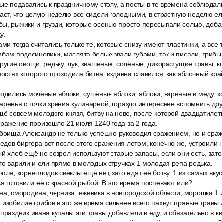
рые подавались к праздничному столу, а посты в те времена соблюдали
чает, что целую неделю все сидели голодными, в страстную неделю е
бы, рыжики и грузди, которые осенью просто пересыпали солью, доб
у.
ами тогда считались только те, которые снизу имеют пластинки, а все 
ибам подосиновики, маслята белые звали губами, так и писали, грибы
ругие овощи, редьку, лук, квашеные, солёные, дикорастущие травы, к
ностях которого проходила битва, издавна славился, как яблочный кра
водились мочёные яблоки, сушёные яблоки, яблоки, варёные в меду, 
аренья с точки зрения кулинарной, гораздо интереснее вспомнить др
щё совсем молодого князя, битву на неве, после которой двадцатиле
сражение произошло 21 июля 1240 года за 2 года.
обоища Александр не только успешно руководил сражением, но и сраж
дов биргера вот после этого сражения летом, конечно же, устроили 
й хлеб ещё не созрел используют старые запасы, если они есть, зат
его варили и ели прямо в молодых стручках 1 молодая репа редька.
юле, корнеплодов свёклы ещё нет, зато едят её ботву. 1 из самых вку
ья готовили её с красной рыбой. В это время поспевают или?
а, смородина, черника, ежевика в новгородской области, морошка 1 и
 изобилие грибов в это же время сильнее всего пахнут пряные травы 
праздник ивана купалы эти травы добавляли в еду, и обязательно в кв