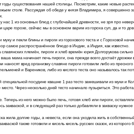
 годы существования нашей столицы. Посмотрим, какие новые расте
яжьем столе. Рассуждая об обеде у князя Владимира, я совершенно з
х.
у нас 1 из основных блюд с глубочайшей древности, не зря про неве
ри царе горохе, сейчас мы в основном варим из гороха суп, да и то дов
 муку и пекли блины и пироги из горохового теста и с Гороховой начи
пор самое распространённое блюдо в Индии, а Индия, как известно.
 славянских племён, пироги и хлеб времён юрия Долгорукова сильно 
 ваша мама начинает печь пироги, она прежде всего достаёт дрожжи в
ни наносят вред организму славяне пироги готовили либо из пресного т
пельменей и Вареников, либо из кислого теста оно называлось так по
й специальной посудине квашне 1 раз тесто замешивали из муки и Ко
е место. Через несколько дней тесто начинало пузыриться. Это работ
хе. Теперь из него можно было печь, готовя хлеб или пироги, оставлял
ось закваской, и в следующий раз только добавляли в закваску нужное
ка жила долгие годы, а невеста, если она уходила жить в собственны
акваской также готовили и кисель кисель русских сказок, из которого