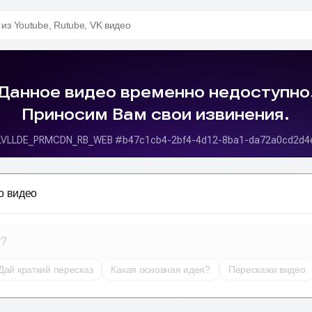
 из Youtube, Rutube, VK видео
о видео
т?
Дай краткий пересказ
Какая основная идея?
Перескажи видео