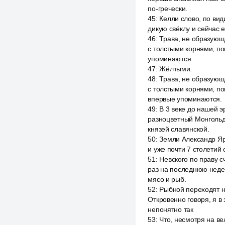
по-гречески.
45
:
Келли слово, по ви
дикую свёклу и сейчас 
46
:
Трава, не образующа
с толстыми корнями, п
упоминаются.
47
:
Жёлтыми.
48
:
Трава, не образующа
с толстыми корнями, п
впервые упоминаются.
49
:
В 3 веке до нашей э
разноцветный Монгольд
князей славянской.
50
:
Земли Александр Яр
и уже почти 7 столетий
51
:
Невского по праву 
раз на последнюю недел
мясо и рыб.
52
:
Рыбной переходят н
Откровенно говоря, я в 
непонятно так
53
:
Что, несмотря на ве