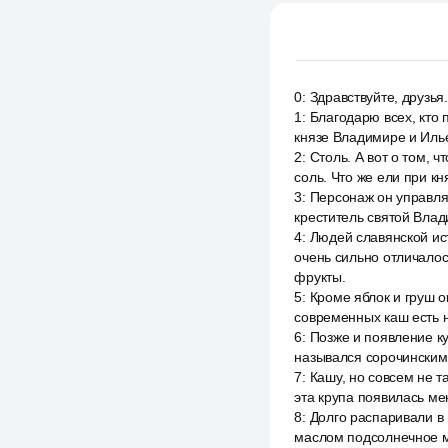
0
:
Здравствуйте, друзья
1
:
Благодарю всех, кто 
князе Владимире и Иль
2
:
Столь. А вот о том, 
соль. Что же ели при к
3
:
Персонаж он управлял
креститель святой Вла
4
:
Людей славянской ист
очень сильно отличалос
фрукты.
5
:
Кроме яблок и груш о
современных каш есть 
6
:
Позже и появление ку
назывался сорочинским 
7
:
Кашу, но совсем не т
эта крупа появилась мен
8
:
Долго распаривали в
маслом подсолнечное ма