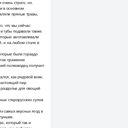
 очень строго, но.
ли в основном
авляли пряные травы,
то, что мы сейчас
 и губы подавали также.
оторые заготавливали
й, и на любом столе в
которые были гораздо
угое сражение.
тний полководец получил
ался, как рядовой воин,
настоящий пир.
о раздолье для овощей
сных старорусских супов
з самых вкусных ягод в
лучшее.
ас, который так и