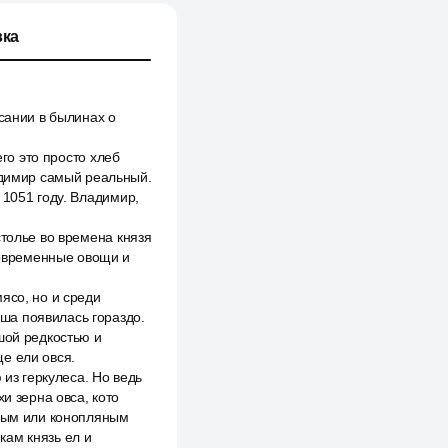
ка
сании в былинах о
его это просто хлеб
ладимир самый реальный.
 1051 году. Владимир,
столье во времена князя
 современные овощи и
ясо, но и среди
ша появилась гораздо.
шой редкостью и
е ели овся.
 из геркулеса. Но ведь
и зерна овса, кото
яным или конопляным
кам князь ел и