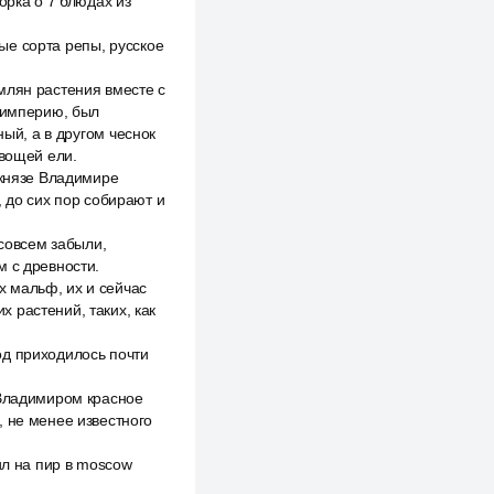
орка о 7 блюдах из
ые сорта репы, русское
млян растения вместе с
ю империю, был
ный, а в другом чеснок
овощей ели.
 князе Владимире
, до сих пор собирают и
 совсем забыли,
м с древности.
 мальф, их и сейчас
 растений, таких, как
год приходилось почти
 Владимиром красное
, не менее известного
ил на пир в moscow