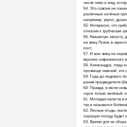
числе пиво и мед, кото
54
:
Это совсем не озна
различные солёные гри
например, укроп, душиц
55
:
Интересно, что гриб
относим к трубчатым гр
56
:
Квашеную капусту, д
на зиму Псков, в окрест
пост.
57
:
И всю зиму не пере
вкуснее современного в
58
:
Александра, тогда е
прозвище невский, это 
59
:
Года до ледового п
ранив предводителя Шве
60
:
Правда, в июле новы
горох только зелёный, 
61
:
Молодая капуста в и
так и назывался ботвин
62
:
Лесные ягоды, малин
хорошую погоду будет и
63
:
Время для их сбора 