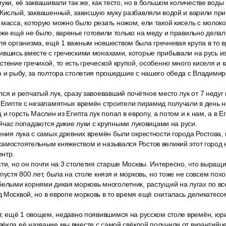
уки, её заквашивали так же, как тесто, но в большом количестве воды
 Кислый, заквашенный, закисшую муку разбавляли водой и варили при
 масса, которую можно было резать ножом, ели такой кисель с молок
же ещё не было, варенье готовили только на меду и правильно делали,
ля организма, ещё 1 важным новшеством была гречневая крупа в то 
ившись вместе с греческими монахами, которые прибывали на русь из 
тение гречихой, то есть греческой крупой, особенно много киселя и к
о и рыбу, за полтора столетия прошедшие с нашего обеда с Владими
ся и репчатый лук, сразу завоевавший почётное место лук от 7 недуг 
 Египте с незапамятных времён строители пирамид получали в день н
и горсть Маслин из Египта лук попал в европу, а потом и к нам, а в Е
сейчас попадаются дикие луки с крупными луковицами на руси.
ения лука с самых древних времён были окрестности города Ростова,
амостоятельным княжеством и назывался Ростов великий этот город н
ентр.
ти, но он почти на 3 столетия старше Москвы. Интересно, что выращ
пустя 800 лет, была на столе князя и морковь, но тоже не совсем похо
елыми корнями дикая морковь многолетник, растущий на лугах по все
 Москвой, но в европе морковь в то время ещё считалась деликатесо
.
ет, ещё 1 овощем, недавно появившимся на русском столе времён, юр
ёкла её название мы вместе с самой свёклой получили от византийце