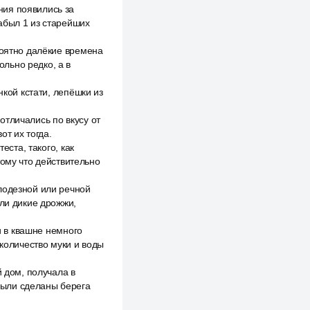
ния появились за
абыл 1 из старейших
роятно далёкие времена
ольно редко, а в
нкой кстати, лепёшки из
отличались по вкусу от
от их тогда.
еста, такого, как
тому что действительно
лодезной или речной
али дикие дрожжи,
и в квашне немного
 количество муки и воды
й дом, получала в
 были сделаны берега