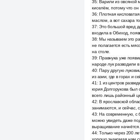
35
:
Варили из овсяной м
киселём, потому что он
36
:
Плотная кисловатая
маслом, а вот сахара то
37
:
Это большой вред д
входила в Обиход, появ
38
:
Мы называем это рас
не полагается есть мяс
на столе.
39
:
Правнука уже появил
народе лук разводили в
40
:
Пару другую луковиц 
из азии, где в горах и 
41
:
1 из центров развед
юрия Долгорукова был с
всего лишь районный ц
42
:
В ярославской облас
занимаются, и сейчас, с
43
:
На современную, с б
можно увидеть даже под
выращивание начнётся
44
:
Только через 200 л
хорошо знакомая нам св