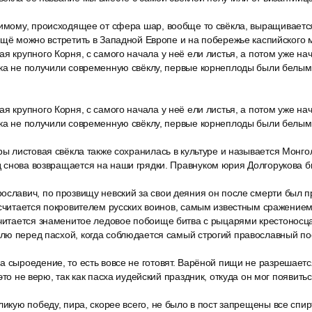
димому, происходящее от сфера шар, вообще то свёкла, выращивается
ещё можно встретить в Западной Европе и на побережье каспийского 
я крупного Корня, с самого начала у неё ели листья, а потом уже на
ока не получили современную свёклу, первые корнеплоды были белым
я крупного Корня, с самого начала у неё ели листья, а потом уже на
ока не получили современную свёклу, первые корнеплоды были белым
ры листовая свёкла также сохранилась в культуре и называется Монго
 снова возвращается на наши грядки. Правнуком юрия Долгорукова б
ославич, по прозвищу невский за свои деяния он после смерти был п
 считается покровителем русских воинов, самым известным сражение
считается знаменитое ледовое побоище битва с рыцарями крестоносц
ю перед пасхой, когда соблюдается самый строгий православный пост
а сыроедение, то есть вовсе не готовят. Варёной пищи не разрешает
это не верю, так как пасха иудейский праздник, откуда он мог появитьс
ликую победу, пира, скорее всего, не было в пост запрещены все спир