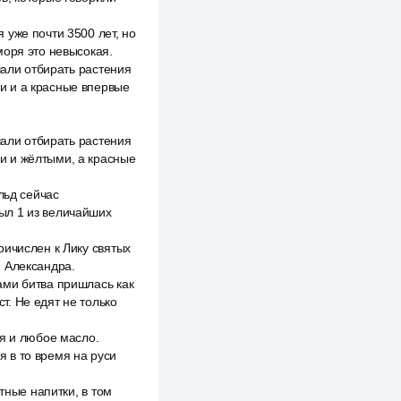
 уже почти 3500 лет, но
моря это невысокая.
чали отбирать растения
и и а красные впервые
чали отбирать растения
и и жёлтыми, а красные
льд сейчас
ыл 1 из величайших
ричислен к Лику святых
м Александра.
ами битва пришлась как
. Не едят не только
ся и любое масло.
я в то время на руси
тные напитки, в том