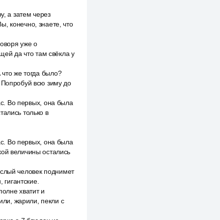
у, а затем через
, конечно, знаете, что
говоря уже о
щей да что там свёкла у
 что же тогда было?
. Попробуй всю зиму до
ас. Во первых, она была
тались только в
ас. Во первых, она была
кой величины остались
ослый человек поднимет
, гигантские.
полне хватит и
или, жарили, пекли с