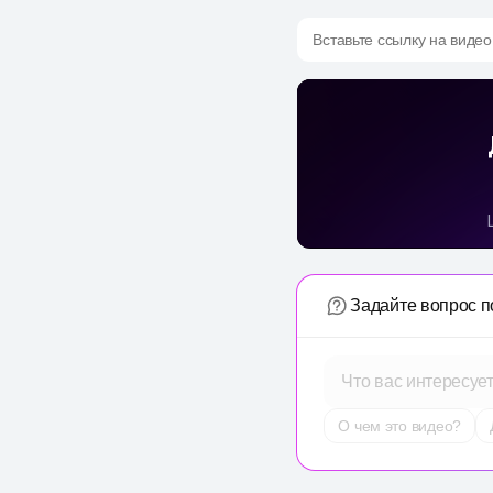
Вставьте ссылку на видео
Задайте вопрос п
Что вас интересуе
О чем это видео?