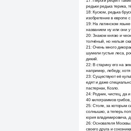
17
:
Пироги рецепт таких
редьки редька терика, 
18
:
Куском, редька бру
изобретение в европе с
19
:
На латинском языке
названием ну или они у
20
:
Знаком князю и чесн
толчёный, но нельзя ск
21
:
Очень много дикорас
шумели густые леса, ро
дикий.
22
:
В старину его на зи
например, лебеду, хотя
23
:
Существуют её куль
едят и даже специально
пастернак, Козло.
24
:
Родник, чистец, да 
40 килограммов грибов,
25
:
Столе, за которым 
солнышко, а теперь поп
юрия владимировича, д
26
:
Основателя Москвы, 
своего друга и союзника