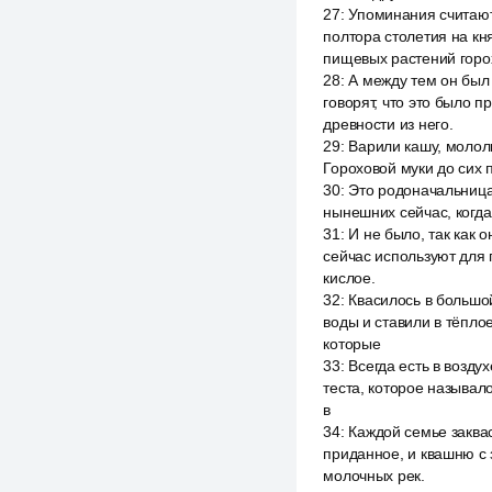
27
:
Упоминания считают
полтора столетия на кн
пищевых растений горо
28
:
А между тем он был 
говорят, что это было п
древности из него.
29
:
Варили кашу, мололи
Гороховой муки до сих 
30
:
Это родоначальница
нынешних сейчас, когда
31
:
И не было, так как о
сейчас используют для 
кислое.
32
:
Квасилось в большо
воды и ставили в тёпло
которые
33
:
Всегда есть в возду
теста, которое называл
в
34
:
Каждой семье заквас
приданное, и квашню с з
молочных рек.