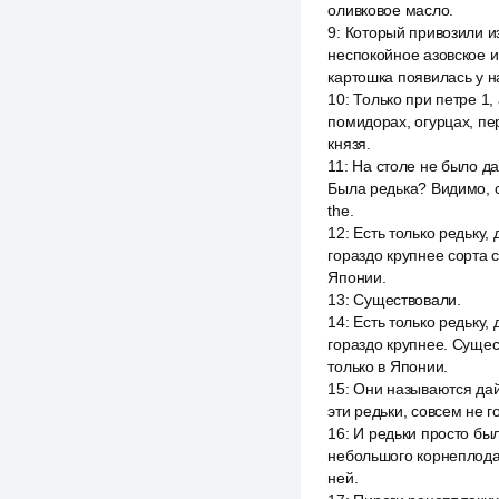
оливковое масло.
9
:
Который привозили из
неспокойное азовское и
картошка появилась у н
10
:
Только при петре 1,
помидорах, огурцах, пер
князя.
11
:
На столе не было да
Была редька? Видимо, с
the.
12
:
Есть только редьку,
гораздо крупнее сорта 
Японии.
13
:
Существовали.
14
:
Есть только редьку,
гораздо крупнее. Сущес
только в Японии.
15
:
Они называются дай
эти редьки, совсем не г
16
:
И редьки просто был
небольшого корнеплода. 
ней.