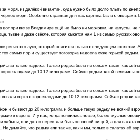
 за моря, из далёкой византии, куда нужно было долго плыть по днепр
 чёрное моря. Особенно странная для нас картина была с овощами. Вы
ас.
 а вот при князе Владимире ещё не было ни морковки, ни капусты, не 
це, тыкве и даже свёкле, которая кажется нам 1 из самых русских ово
же репчатого лука, который появится только в следующем столетии. А
 тех самых пор и существует поговорка надоела хуже горькой редьки
 действительно надоест. Только редька была не совсем такая, как сейч
с корнеплодами до 10 12 килограмм. Сейчас редьки такой величины ос
 действительно надоест. Только редька была не совсем такая, как сейч
твовали сорта с корнеплодами до 10 12 килограмм. Сейчас редьки та
кон и бывают до 20 килограмм, и больше такую редьку не всякий взр
орькие в европе. И у нас, когда появились новые, более вкусные овощи
и забыты, они давно перестали быть основной пищей, а для салата в
Не думайте, что редьку ели так же, как и мы, только в салатах её вар