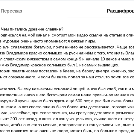
Пересказ
Расшифров
. Чем питались древние славяне?
подписался на мой канал и смотрит мои видео ссылка на статью в опи
е муромце очень часто упоминаются княжьи пиры.
что ели славянские богатыри, почти ничего не рассказывается. Чаще вс
нязе Владимире красно солнышко на руси начнём с того, что князь В
 славянским княжеством в самом конце 9 и начале 10 веков и умер в
димир Владимир красное солнышко был 1 из самых выдающих.
ории памятник ему поставлен в Киеве, на берегу днепра конечно, за
ь от современного, и если бы князь попал за наш стол, то почти все
казались бы ему незнакомы основной пищей князя был хлеб, каши и м
неизвестные князю и его богатырям самая наша привычная манная ка
курузной крупы нужно было ждать ещё 600 лет, а рис был очень боль
пшеном, а вот своего пшена было более чем достаточно, гораздо чащ
акую, как сейчас, при слове овсянка, мы сразу представляем размазню
ьше 200 лет назад, а князь ел кашу из цельного, очищенного от шелух
 печи, чтобы оно стало мягким, и заправлял он кашу сливочным, льн
сло появится тоже очень не скоро, может быть, по большим праздни