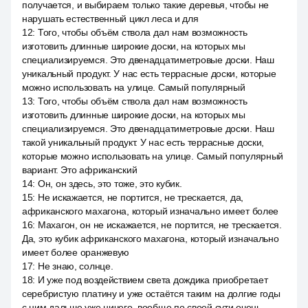
получается, и выбираем только такие деревья, чтобы не
нарушать естественный цикл леса и для
12
:
Того, чтобы объём ствола дал нам возможность
изготовить длинные широкие доски, на которых мы
специализируемся. Это двенадцатиметровые доски. Наш
уникальный продукт. У нас есть террасные доски, которые
можно использовать на улице. Самый популярный
13
:
Того, чтобы объём ствола дал нам возможность
изготовить длинные широкие доски, на которых мы
специализируемся. Это двенадцатиметровые доски. Наш
такой уникальный продукт. У нас есть террасные доски,
которые можно использовать на улице. Самый популярный
вариант. Это африканский
14
:
Он, он здесь, это тоже, это кубик.
15
:
Не искажается, не портится, не трескается, да,
африканского махагона, который изначально имеет более
16
:
Махагон, он не искажается, не портится, не трескается.
Да, это кубик африканского махагона, который изначально
имеет более оранжевую
17
:
Не знаю, солнце.
18
:
И уже под воздействием света дождика приобретает
серебристую платину и уже остаётся таким на долгие годы
с ним дальше уже ничего, вообще по своей сути очень