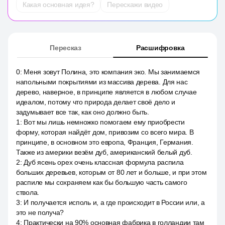
Какая основная идея?
Перескажи видео
Пересказ
Расшифровка
0
:
Меня зовут Полина, это компания эко. Мы занимаемся
напольными покрытиями из массива дерева. Для нас
дерево, наверное, в принципе является в любом случае
идеалом, потому что природа делает своё дело и
задумывает все так, как оно должно быть.
1
:
Вот мы лишь немножко помогаем ему приобрести
форму, которая найдёт дом, привозим со всего мира. В
принципе, в основном это европа, Франция, Германия.
Также из америки везём дуб, американский белый дуб.
2
:
Дуб ясень орех очень классная формула распила
больших деревьев, которым от 80 лет и больше, и при этом
распиле мы сохраняем как бы большую часть самого
ствола.
3
:
И получается исполь и, а где происходит в России или, а
это не получа?
4
:
Практически на 90% основная фабрика в голландии там