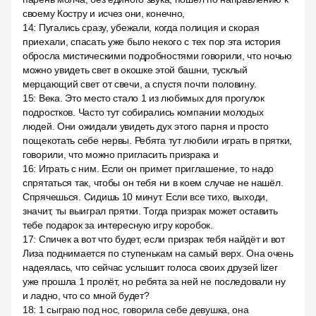
своему Костру и исчез они, конечно,
14
:
Пугались сразу, убежали, когда полиция и скорая
приехали, спасать уже было некого с тех пор эта история
обросла мистическими подробностями говорили, что ночью
можно увидеть свет в окошке этой башни, тусклый
мерцающий свет от свечи, а спустя почти половину.
15
:
Века. Это место стало 1 из любимых для прогулок
подростков. Часто тут собирались компании молодых
людей. Они ожидали увидеть дух этого парня и просто
пощекотать себе нервы. Ребята тут любили играть в прятки,
говорили, что можно пригласить призрака и
16
:
Играть с ним. Если он примет приглашение, то надо
спрятаться так, чтобы он тебя ни в коем случае не нашёл.
Спрячешься. Сидишь 10 минут. Если все тихо, выходи,
значит, ты выиграл прятки. Тогда призрак может оставить
тебе подарок за интересную игру коробок.
17
:
Спичек а вот что будет, если призрак тебя найдёт и вот
Лиза поднимается по ступенькам на самый верх. Она очень
надеялась, что сейчас услышит голоса своих друзей lizer
уже прошла 1 пролёт, но ребята за ней не последовали ну
и ладно, что со мной будет?
18
:
1 сыграю под нос, говорила себе девушка, она