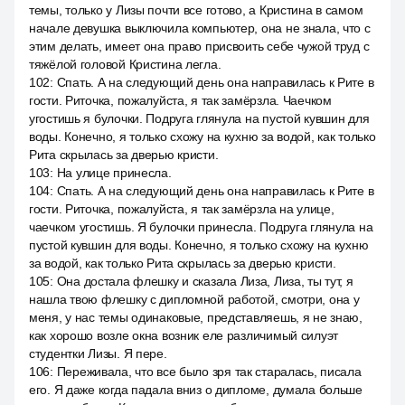
темы, только у Лизы почти все готово, а Кристина в самом
начале девушка выключила компьютер, она не знала, что с
этим делать, имеет она право присвоить себе чужой труд с
тяжёлой головой Кристина легла.
102
:
Спать. А на следующий день она направилась к Рите в
гости. Риточка, пожалуйста, я так замёрзла. Чаечком
угостишь я булочки. Подруга глянула на пустой кувшин для
воды. Конечно, я только схожу на кухню за водой, как только
Рита скрылась за дверью кристи.
103
:
На улице принесла.
104
:
Спать. А на следующий день она направилась к Рите в
гости. Риточка, пожалуйста, я так замёрзла на улице,
чаечком угостишь. Я булочки принесла. Подруга глянула на
пустой кувшин для воды. Конечно, я только схожу на кухню
за водой, как только Рита скрылась за дверью кристи.
105
:
Она достала флешку и сказала Лиза, Лиза, ты тут, я
нашла твою флешку с дипломной работой, смотри, она у
меня, у нас темы одинаковые, представляешь, я не знаю,
как хорошо возле окна возник еле различимый силуэт
студентки Лизы. Я пере.
106
:
Переживала, что все было зря так старалась, писала
его. Я даже когда падала вниз о дипломе, думала больше