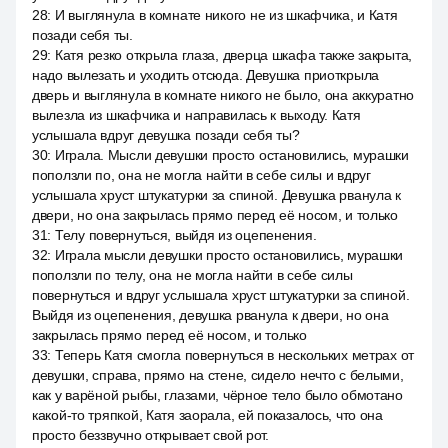
28
:
И выглянула в комнате никого не из шкафчика, и Катя
позади себя ты.
29
:
Катя резко открыла глаза, дверца шкафа также закрыта,
надо вылезать и уходить отсюда. Девушка приоткрыла
дверь и выглянула в комнате никого не было, она аккуратно
вылезла из шкафчика и направилась к выходу. Катя
услышала вдруг девушка позади себя ты?
30
:
Играла. Мысли девушки просто остановились, мурашки
поползли по, она не могла найти в себе силы и вдруг
услышала хруст штукатурки за спиной. Девушка рванула к
двери, но она закрылась прямо перед её носом, и только
31
:
Телу повернуться, выйдя из оцепенения.
32
:
Играла мысли девушки просто остановились, мурашки
поползли по телу, она не могла найти в себе силы
повернуться и вдруг услышала хруст штукатурки за спиной.
Выйдя из оцепенения, девушка рванула к двери, но она
закрылась прямо перед её носом, и только
33
:
Теперь Катя смогла повернуться в нескольких метрах от
девушки, справа, прямо на стене, сидело нечто с белыми,
как у варёной рыбы, глазами, чёрное тело было обмотано
какой-то тряпкой, Катя заорала, ей показалось, что она
просто беззвучно открывает свой рот.