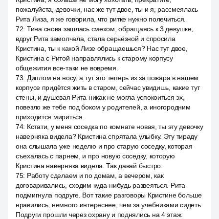
пожалуйста, девочки, нас же тут двое, ты и я, рассмеялась
Рита Лиза, я же говорила, что ритке нужно полечиться.
72
:
Тина снова зашлась смехом, обращаясь к 3 девушке,
вдруг Рита замолчала, стала серьёзной и спросила
Кристина, ты к какой Лизе обращаешься? Нас тут двое,
Кристина с Ритой направлялись к старому корпусу
общежития все-таки не вовремя.
73
:
Диплом на носу, а тут это теперь из за пожара в нашем
корпусе придётся жить в старом, сейчас увидишь, какие тут
стены, и душевая Рита никак не могла успокоиться эх,
повезло же тебе под боком у родителей, а иногородним
приходится мириться.
74
:
Кстати, у меня соседка по комнате новая, ты эту девочку
наверняка видела? Кристина спрятала улыбку. Эту тираду
она слышала уже неделю и про старую соседку, которая
съехалась с парнем, и про новую соседку, которую
Кристина наверняка видела. Так давай быстро.
75
:
Работу сделаем и по домам, а вечером, как
договаривались, сходим куда-нибудь развеяться. Рита
подмигнула подруге. Вот такие разговоры Кристине больше
нравились, немного интереснее, чем за учебниками сидеть.
Подруги прошли через охрану и поднялись на 4 этаж.