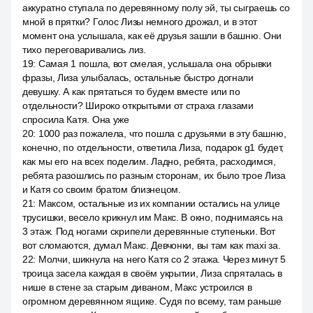
аккуратно ступала по деревянному полу эй, ты сыграешь со
мной в прятки? Голос Лизы немного дрожал, и в этот
момент она услышала, как её друзья зашли в башню. Они
тихо переговаривались лиз.
19
:
Самая 1 пошла, вот смелая, услышала она обрывки
фразы, Лиза улыбалась, остальные быстро догнали
девушку. А как прятаться то будем вместе или по
отдельности? Широко открытыми от страха глазами
спросила Катя. Она уже
20
:
1000 раз пожалела, что пошла с друзьями в эту башню,
конечно, по отдельности, ответила Лиза, подарок g1 будет,
как мы его на всех поделим. Ладно, ребята, расходимся,
ребята разошлись по разным сторонам, их было трое Лиза
и Катя со своим братом близнецом.
21
:
Максом, остальные из их компании остались на улице
трусишки, весело крикнул им Макс. В окно, поднимаясь на
3 этаж. Под ногами скрипели деревянные ступеньки. Вот
вот сломаются, думал Макс. Девчонки, вы там как maxi за.
22
:
Молчи, шикнула на него Катя со 2 этажа. Через минут 5
троица засела каждая в своём укрытии, Лиза спряталась в
нише в стене за старым диваном, Макс устроился в
огромном деревянном ящике. Судя по всему, там раньше