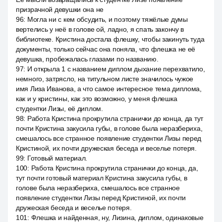
призрачной девушки она не
96
:
Могла ни с кем обсудить, и поэтому тяжёлые думы
вертелись у неё в голове ой, ладно, я спать закончу в
библиотеке. Кристина достала флешку, чтобы закинуть туда
документы, только сейчас она поняла, что флешка не её
девушка, пробежалась глазами по названию.
97
:
И открыла 1 с названием диплом дыхание перехватило,
немного, затрясло, на титульном листе значилось чужое
имя Лиза Иванова, а что самое интересное тема диплома,
как и у кристины, как это возможно, у меня флешка
студентки Лизы, её диплом.
98
:
Работа Кристина прокрутила странички до конца, да тут
почти Кристина закусила губы, в голове была неразбериха,
смешалось все странное появление студентки Лизы перед
Кристиной, их почти дружеская беседа и веселье потеря.
99
:
Готовый материал.
100
:
Работа Кристина прокрутила странички до конца, да,
тут почти готовый материал Кристина закусила губы, в
голове была неразбериха, смешалось все странное
появление студентки Лизы перед Кристиной, их почти
дружеская беседа и веселье потеря.
101
:
Флешка и найденная, ну, Лизина, диплом, одинаковые