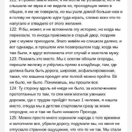
слышала ни звука и не видела их, проходящих мимо в
общем, я им не поверила, но мы ушли домой больше нам и
в голову не приходило идти туда играть, словно всех что-то
напугало и отвадило от этого желания.
122
:
Я бы, может, и не вспомнила эту историю, но когда мы
переехали, то иногда приезжали в старый двор, позднее
уже с мужем приходили, благо живём не слишком далеко, и
вот однажды, в прошлом или позапрошлом году, когда мы
там были, я вдруг вспомнила этот случай и захотела мужу.
123
:
Показать это место. Мы с олегом обошли огороды,
перешли железку и упёрлись прямо в кладбище, там, где
должна была быть дорога, широкая, асфальтированная,
такая, что машина проедет или толпой можно пройти. Её
не было, не было. Понимаешь, мы прошли все.
124
:
Ту сторону вдоль её нигде не было, за исключением
протоптанных то там, то сям меж могилок узеньких
дорожек, где с трудом пройдёт только 1 человек, я нашла
место, откуда мы в детстве стартовали сразу за моим
огородом, но и там не было никакого Прохода.
125
:
Можно просто много хоронили народа с того времени
и заполнили все, убрали дорогу, подумали мы, но меня не
отпускало странное ощущение, что что-то не так. Мы стали