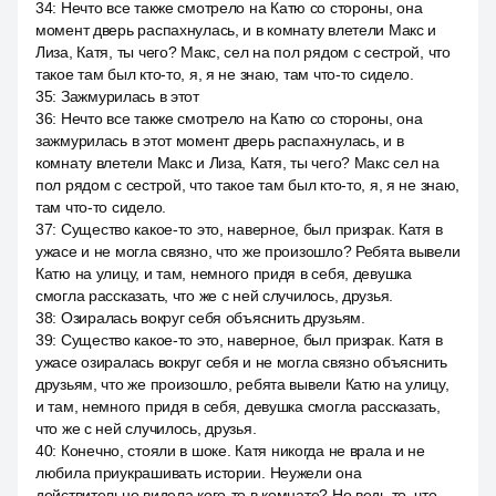
34
:
Нечто все также смотрело на Катю со стороны, она
момент дверь распахнулась, и в комнату влетели Макс и
Лиза, Катя, ты чего? Макс, сел на пол рядом с сестрой, что
такое там был кто-то, я, я не знаю, там что-то сидело.
35
:
Зажмурилась в этот
36
:
Нечто все также смотрело на Катю со стороны, она
зажмурилась в этот момент дверь распахнулась, и в
комнату влетели Макс и Лиза, Катя, ты чего? Макс сел на
пол рядом с сестрой, что такое там был кто-то, я, я не знаю,
там что-то сидело.
37
:
Существо какое-то это, наверное, был призрак. Катя в
ужасе и не могла связно, что же произошло? Ребята вывели
Катю на улицу, и там, немного придя в себя, девушка
смогла рассказать, что же с ней случилось, друзья.
38
:
Озиралась вокруг себя объяснить друзьям.
39
:
Существо какое-то это, наверное, был призрак. Катя в
ужасе озиралась вокруг себя и не могла связно объяснить
друзьям, что же произошло, ребята вывели Катю на улицу,
и там, немного придя в себя, девушка смогла рассказать,
что же с ней случилось, друзья.
40
:
Конечно, стояли в шоке. Катя никогда не врала и не
любила приукрашивать истории. Неужели она
действительно видела кого-то в комнате? Но ведь то, что