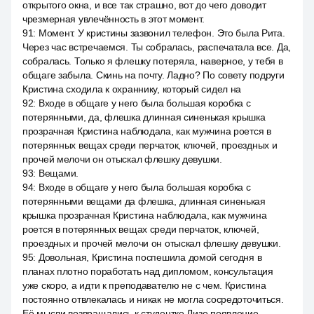
открытого окна, и все так страшно, вот до чего доводит
чрезмерная увлечённость в этот момент.
91
:
Момент. У кристины зазвонил телефон. Это была Рита.
Через час встречаемся. Ты собралась, распечатала все. Да,
собралась. Только я флешку потеряла, наверное, у тебя в
общаге забыла. Скинь на почту. Ладно? По совету подруги
Кристина сходила к охраннику, который сидел на
92
:
Входе в общаге у него была большая коробка с
потерянными, да, флешка длинная синенькая крышка
прозрачная Кристина наблюдала, как мужчина роется в
потерянных вещах среди перчаток, ключей, проездных и
прочей мелочи он отыскал флешку девушки.
93
:
Вещами.
94
:
Входе в общаге у него была большая коробка с
потерянными вещами да флешка, длинная синенькая
крышка прозрачная Кристина наблюдала, как мужчина
роется в потерянных вещах среди перчаток, ключей,
проездных и прочей мелочи он отыскал флешку девушки.
95
:
Довольная, Кристина поспешила домой сегодня в
планах плотно поработать над дипломом, консультация
уже скоро, а идти к преподавателю не с чем. Кристина
постоянно отвлекалась и никак не могла сосредоточиться.
Её мысли возвращались к студентке Лизе появление