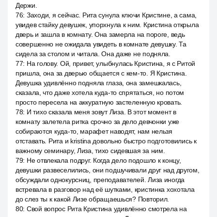
Держи.
76
:
Заходи, я сейчас. Рита сунула ключи Кристине, а сама,
увидев стайку девушек, упорхнула к ним. Кристина открыла
дверь и зашла в комнату. Она замерла на пороге, ведь
совершенно не ожидала увидеть в комнате девушку. Та
сидела за столом и читала. Она даже не подняла.
77
:
На голову. Ой, привет, улыбнулась Кристина, я с Ритой
пришла, она за дверью общается с кем-то. Я Кристина.
Девушка удивлённо подняла глаза, она замешкалась,
сказала, что даже хотела куда-то спрятаться, но потом
просто пересела на аккуратную застеленную кровать.
78
:
И тихо сказала меня зовут Лиза. В этот момент в
комнату залетела ритка срочно за дело девчонки уже
собираются куда-то, марафет наводят, нам нельзя
отставать. Рита и kristina довольно быстро подготовились к
важному семинару, Лиза, тихо сидевшая за ним.
79
:
Не отвлекала подруг. Когда дело подошло к концу,
девушки развеселились, они подшучивали друг над другом,
обсуждали однокурсниц, преподавателей. Лиза иногда
встревала в разговор над её шутками, кристинка хохотала
до слез ты к какой Лизе обращаешься? Повторил.
80
:
Свой вопрос Рита Кристина удивлённо смотрела на