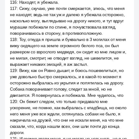
116
:
Находят, я убежала.
117
:
Сижу, скучаю, уже почти смеркается, злюсь, что меня
не находят, ведь не так уж и далеко я убежала осторожно,
насколько могу, выглядываю на дорогу никого, и тут вдруг
мурашки побежали по спине, я почувствовала взгляд,
поворачиваюсь в сторону, в противоположную.
118
:
Toy, откуда я пришла и буквально в 3 могилах от меня
вижу сидящего на земле огромного белого пса, он был
размером со взрослого медведя, он сидит ко мне лицом и,
не мигая, смотрит, не отводит взгляд, не шевелится, не
выражает никаких эмоций, я аж застыл.
119
:
Вижу, как он Ровно дышит, и боюсь пошевелиться, но
уже довольно быстро смеркалось, и в какой-то момент я
осторожно выбралась из укрытия и попятилась на дорогу.
Собака поворачивает голову, следит за мной, но не
двигается. Я повернулась и побежала. Мне чудилось, что
120
:
Он бежит следом, что только придавало мне
ускорение, не помню, как выбралась с кладбища, но около
него меня уже все ждали, оглянулась собаки не было, я
накричала на друзей, что они не искали меня, на что мне
сказали, что, когда нашли всех, они шли почти до конца
дороги.
121
:
И громко звали меня, я не могла не услышать, но я не