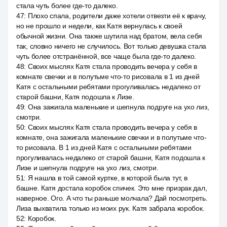
стала чуть более где-то далеко.
47
:
Плохо спала, родители даже хотели отвезти её к врачу,
но не прошло и недели, как Катя вернулась к своей
обычной жизни. Она также шутила над братом, вела себя
так, словно ничего не случилось. Вот только девушка стала
чуть более отстранённой, все чаще была где-то далеко.
48
:
Своих мыслях Катя стала проводить вечера у себя в
комнате свечки и в полутьме что-то рисовала в 1 из дней
Катя с остальными ребятами прогуливалась недалеко от
старой башни, Катя подошла к Лизе.
49
:
Она зажигала маленькие и шепнула подруге на ухо лиз,
смотри.
50
:
Своих мыслях Катя стала проводить вечера у себя в
комнате, она зажигала маленькие свечки и в полутьме что-
то рисовала. В 1 из дней Катя с остальными ребятами
прогуливалась недалеко от старой башни, Катя подошла к
Лизе и шепнула подруге на ухо лиз, смотри.
51
:
Я нашла в той самой куртке, в которой была тут, в
башне. Катя достала коробок спичек. Это мне призрак дал,
наверное. Ого. А что ты раньше молчала? Дай посмотреть.
Лиза выхватила только из моих рук. Катя забрала коробок.
52
:
Коробок.