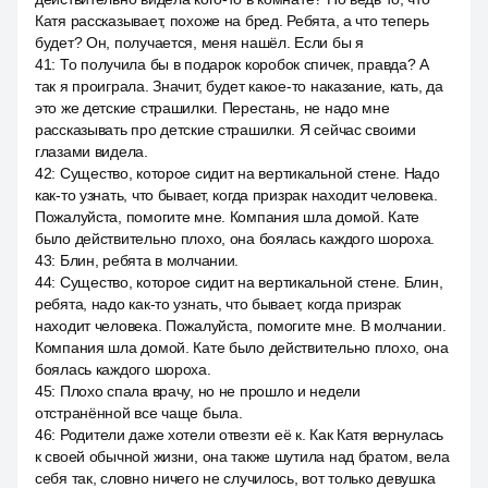
Катя рассказывает, похоже на бред. Ребята, а что теперь
будет? Он, получается, меня нашёл. Если бы я
41
:
То получила бы в подарок коробок спичек, правда? А
так я проиграла. Значит, будет какое-то наказание, кать, да
это же детские страшилки. Перестань, не надо мне
рассказывать про детские страшилки. Я сейчас своими
глазами видела.
42
:
Существо, которое сидит на вертикальной стене. Надо
как-то узнать, что бывает, когда призрак находит человека.
Пожалуйста, помогите мне. Компания шла домой. Кате
было действительно плохо, она боялась каждого шороха.
43
:
Блин, ребята в молчании.
44
:
Существо, которое сидит на вертикальной стене. Блин,
ребята, надо как-то узнать, что бывает, когда призрак
находит человека. Пожалуйста, помогите мне. В молчании.
Компания шла домой. Кате было действительно плохо, она
боялась каждого шороха.
45
:
Плохо спала врачу, но не прошло и недели
отстранённой все чаще была.
46
:
Родители даже хотели отвезти её к. Как Катя вернулась
к своей обычной жизни, она также шутила над братом, вела
себя так, словно ничего не случилось, вот только девушка