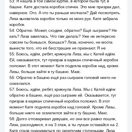
53
:
Я нашла в той самой куртке, в которой была тут, в
башне. Катя достала коробок спичек. Это мне призрак дал,
наверное. Ого. А что ты раньше молчала? Дай посмотреть.
Лиза выхватила коробок только из моих рук. Катя забрала
коробок.
54
:
Обратно. Может, сходим, обратно? Ещё сыграем? Не
кать? Лиза замялась. Что там делать? Уже не интересно
совсем ты боишься, боишься? Лиза, конечно, не могла
вынести того, что её бесстрашие не признают. Я не
55
:
Боюсь, идём, ребят, крикнула Лиза, мы с Катей идём.
Ей, оказывается, тут призрак в карман спичечный коробок
положил. В этот момент Катя подняла коробок над, кроме
Лизы, больше зайти в ту башню. Макс.
56
:
Обратно в башню ещё раз сыграем головой никто не
осмелился.
57
:
Боюсь, идём, ребят, крикнула Лиза. Мы с Катей идём
обратно в башню, ещё раз сыграем ей. Оказывается, тут
призрак в карман спичечный коробок положил. В этот
момент Катя подняла коробок над головой. Кроме Лизы,
больше никто не осмелился зайти в ту башню, Макс.
58
:
Долго отговаривал девушек, но они все равно пошли,
Лиза, расходимся, я на 3 этаж, а ты лучше оставайся на 2.
Катя стала подниматься по скрипучим ступенькам. Лиза