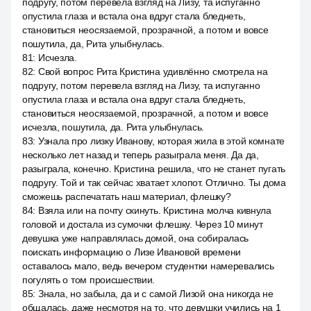
подругу, потом перевела взгляд на Лизу, та испуганно
опустила глаза и встала она вдруг стала бледнеть,
становиться неосязаемой, прозрачной, а потом и вовсе
пошутила, да, Рита улыбнулась.
81
:
Исчезла.
82
:
Свой вопрос Рита Кристина удивлённо смотрела на
подругу, потом перевела взгляд на Лизу, та испуганно
опустила глаза и встала она вдруг стала бледнеть,
становиться неосязаемой, прозрачной, а потом и вовсе
исчезла, пошутила, да. Рита улыбнулась.
83
:
Узнала про лизку Иванову, которая жила в этой комнате
несколько лет назад и теперь разыграла меня. Да да,
разыграла, конечно. Кристина решила, что не станет пугать
подругу. Той и так сейчас хватает хлопот. Отлично. Ты дома
сможешь распечатать наш материал, флешку?
84
:
Взяла или на почту скинуть. Кристина молча кивнула
головой и достала из сумочки флешку. Через 10 минут
девушка уже направлялась домой, она собиралась
поискать информацию о Лизе Ивановой времени
оставалось мало, ведь вечером студентки намеревались
погулять о том происшествии.
85
:
Знала, но забыла, да и с самой Лизой она никогда не
общалась, даже несмотря на то, что девушки учились на 1