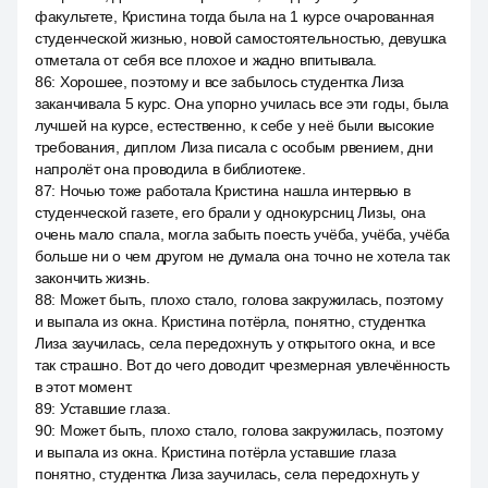
факультете, Кристина тогда была на 1 курсе очарованная
студенческой жизнью, новой самостоятельностью, девушка
отметала от себя все плохое и жадно впитывала.
86
:
Хорошее, поэтому и все забылось студентка Лиза
заканчивала 5 курс. Она упорно училась все эти годы, была
лучшей на курсе, естественно, к себе у неё были высокие
требования, диплом Лиза писала с особым рвением, дни
напролёт она проводила в библиотеке.
87
:
Ночью тоже работала Кристина нашла интервью в
студенческой газете, его брали у однокурсниц Лизы, она
очень мало спала, могла забыть поесть учёба, учёба, учёба
больше ни о чем другом не думала она точно не хотела так
закончить жизнь.
88
:
Может быть, плохо стало, голова закружилась, поэтому
и выпала из окна. Кристина потёрла, понятно, студентка
Лиза заучилась, села передохнуть у открытого окна, и все
так страшно. Вот до чего доводит чрезмерная увлечённость
в этот момент.
89
:
Уставшие глаза.
90
:
Может быть, плохо стало, голова закружилась, поэтому
и выпала из окна. Кристина потёрла уставшие глаза
понятно, студентка Лиза заучилась, села передохнуть у