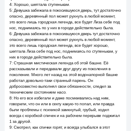
4
:
Хорошо, шептала ступенькам.
5
:
Девушка забежала в покосившуюся дверь, тут достаточно
опасно, деревянный пол может рухнуть в любой момент,
это всего лишь городская легенда, все будет Лиза себе под
нос, поднимаясь по у них в городе действительно была.
6
:
Девушка забежала в покосившуюся дверь тут достаточно
опасно, деревянный пол может рухнуть в любой момент,
это всего лишь городская легенда, все будет хорошо,
шептала Лиза себе под нос, поднимаясь по ступенькам, у
них в городе действительно была.
7
:
Страшная мистическая легенда об этой башне. Её
рассказывали и передавали друг другу из поколения в
поколение. Много лет назад на этой водонапорной башне
работал довольно-таки странный парень. Он
добросовестно выполнял свои обязанности, следил за
техническим состоянием насо.
8
:
Но его все избегали и даже посмеивались над ним,
говорили, что он или в секту какую-то попал, или правда
были проблемы с психикой замкнутый, грубый, ходил
всегда с коробкой спичек и на рабочем перерыве поджигал
1 за другой.
9
:
Смотрел, как спички горят, и всегда улыбался в этот