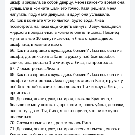
шкаф и закрыла за собой дверцу. Через какое-то время она
услышала в комнате шаги это точно. Катя решила меня
напугать, подумала девушка, и вдруг она услышала.
65
:
Как в комнате что-то льётся, будто вода. Лиза
посмотрела на часы ещё сидеть минуты 3 звук льющейся
жидкости прекратился, в комнате опять тишина. Наконец
мучительные 10 минут истекли, и Лиза открыла дверь
шкафчика, в комнате пахло.
66
:
Как на заправке откуда здесь бензин? Лиза вылезла из
шкафа, дверях стояла Катя, в руках у неё был коробок
спичек, она достала 1 и чиркнула Лиза, ты проиграла.
67
:
И осмотрелась Лиза в
68
:
Как на заправке откуда здесь бензин? Лиза вылезла из
шкафа и осмотрелась Лиза в дверях стояла Катя, в руках у
неё был коробок спичек, она достала 1 и чиркнула Лиза, ты
проиграла.
69
:
Девочки, хватит, уже, вытирая, сказала Кристина, я
больше не могу хохотать, прекратите, пожалуйста, девочки,
нас же тут двое. Ты, Лиза, я же говорила, что ритке нужно
полечиться.
70
:
Слезы от смеха и я, рассмеялась Рита.
71
:
Девочки, хватит, уже, вытирая слезы от смеха, сказала
Кристина, я больше не могу хохотать, прекратите,