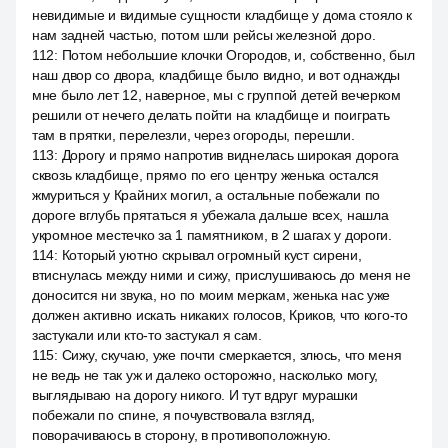
невидимые и видимые сущности кладбище у дома стояло к
нам задней частью, потом шли рейсы железной доро.
112
:
Потом небольшие клочки Огородов, и, собственно, был
наш двор со двора, кладбище было видно, и вот однажды
мне было лет 12, наверное, мы с группой детей вечерком
решили от нечего делать пойти на кладбище и поиграть
там в прятки, перелезли, через огороды, перешли.
113
:
Дорогу и прямо напротив виднелась широкая дорога
сквозь кладбище, прямо по его центру женька остался
жмуриться у Крайних могил, а остальные побежали по
дороге вглубь прятаться я убежала дальше всех, нашла
укромное местечко за 1 памятником, в 2 шагах у дороги.
114
:
Который уютно скрывал огромный куст сирени,
втиснулась между ними и сижу, прислушиваюсь до меня не
доносится ни звука, но по моим меркам, женька нас уже
должен активно искать никаких голосов, Криков, что кого-то
застукали или кто-то застукал я сам.
115
:
Сижу, скучаю, уже почти смеркается, злюсь, что меня
не ведь не так уж и далеко осторожно, насколько могу,
выглядываю на дорогу никого. И тут вдруг мурашки
побежали по спине, я почувствовала взгляд,
поворачиваюсь в сторону, в противоположную.