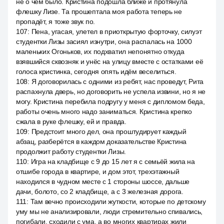
не о чем было. Кристина подошла ближе и протянула
флешку Лизе. Та прошептала моя работа теперь не
пропадёт, я тоже звук по.
107
:
Пена, угасая, улетел в приоткрытую форточку, силуэт
студентки Лизы засиял изнутри, она распалась на 1000
маленьких Огоньков, их подхватил непонятно откуда
взявшийся сквозняк и унёс на улицу вместе с остатками её
голоса кристинка, сегодня опять идём веселиться.
108
:
Я договорилась с одними из ребят, нас проведут, Рита
распахнула дверь, но договорить не успела извини, но я не
могу. Кристина перебила подругу у меня с дипломом беда,
работы очень много надо заниматься. Кристина крепко
сжала в руке флешку, ей и правда.
109
:
Предстоит много дел, она проштудирует каждый
абзац, разберётся в каждом доказательстве Кристина
продолжит работу студентки Лизы.
110
:
Игра на кладбище с 9 до 15 лет я с семьёй жила на
отшибе города в квартире, и дом этот, трехэтажный
находился в чудном месте с 1 стороны шоссе, дальше
дачи, болото, со 2 кладбище, а с 3 железная дорога.
111
:
Там вечно происходили жуткости, которые по детскому
уму мы не анализировали, люди стремительно спивались,
погибали, сходили с ума, а во многих квартирах жили