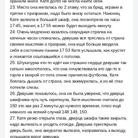
хранили книги. Катя долго не могла найти себе.
23
:
Место она металась по 2 этажу, что за бред, играем в
прятки с призраком, надо было внизу остаться. Наконец
Катя залезла в большой шкаф, она посмотрела на часы
17:45, значит, в 17 55 можно будет выходить минуту.
24
:
Очень медленно казалось секундная стрелка на
катиных часах сломалась, девушка вся тряслась от страха
своими мыслями о призраке, она ещё больше вводила
себя в состояние паники 17 53 Катя услышала, как хрустит
и ломается осыпавшийся с потолка.
25
:
Штукатурка кто-то идёт как страшно сердце девушки так
сильно заколотилось, что она почувствовала его где-то в
горле к мокрой от пота спине прилипла футболка, Катя
боялась дышать от страха, она зажмурилась, и из её глаз
потекли слезы.
26
:
Девушке показалось, она не была уверена, что дверца
шкафчика чуть чуть скрипнула, Катя мысленно считала до
150 это как раз 2 минуты до нужного времени, плюс ещё
немного на всякий случай 148 149, 150.
27
:
Катя резко открыла глаза, дверца шкафа также закрыта,
надо вылезать и уходить отсюда. Девушка приоткрыла
дверь было, она аккуратно вылезла, направилась к выходу,
услышала вдруг девушка.