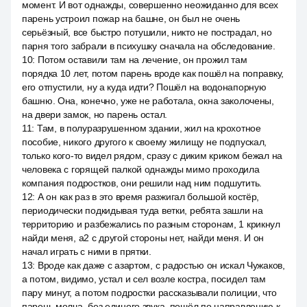
момент. И вот однажды, совершенно неожиданно для всех
парень устроил пожар на башне, он был не очень
серьёзный, все быстро потушили, никто не пострадал, но
парня того забрали в психушку сначала на обследование.
10
:
Потом оставили там на лечение, он прожил там
порядка 10 лет, потом парень вроде как пошёл на поправку,
его отпустили, ну а куда идти? Пошёл на водонапорную
башню. Она, конечно, уже не работала, окна заколочены,
на двери замок, но парень остал.
11
:
Там, в полуразрушенном здании, жил на крохотное
пособие, никого другого к своему жилищу не подпускал,
только кого-то видел рядом, сразу с диким криком бежал на
человека с горящей палкой однажды мимо проходила
компания подростков, они решили над ним подшутить.
12
:
А он как раз в это время разжигал большой костёр,
периодически подкидывая туда ветки, ребята зашли на
территорию и разбежались по разным сторонам, 1 крикнул
найди меня, a2 с другой стороны нет, найди меня. И он
начал играть с ними в прятки.
13
:
Вроде как даже с азартом, с радостью он искал Чужаков,
а потом, видимо, устал и сел возле костра, посидел там
пару минут, а потом подростки рассказывали полиции, что
парень молча, без единого звука, пошёл по направлению к