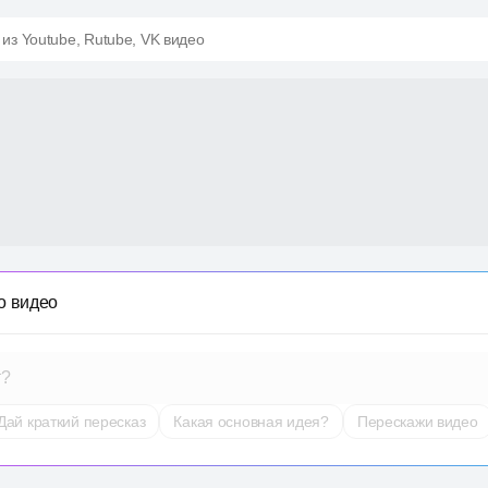
 из Youtube, Rutube, VK видео
о видео
т?
Дай краткий пересказ
Какая основная идея?
Перескажи видео