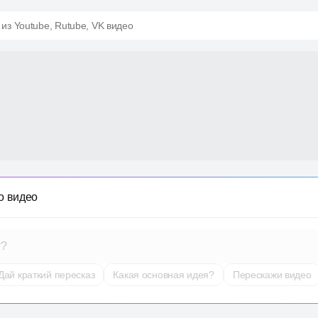
 из Youtube, Rutube, VK видео
о видео
т?
Дай краткий пересказ
Какая основная идея?
Перескажи видео