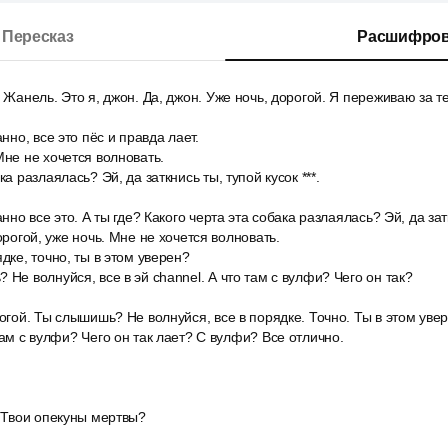
Пересказ
Расшифров
, Жанель. Это я, джон. Да, джон. Уже ночь, дорогой. Я переживаю за т
анно, все это пёс и правда лает.
Мне не хочется волновать.
ка разлаялась? Эй, да заткнись ты, тупой кусок ***.
анно все это. А ты где? Какого черта эта собака разлаялась? Эй, да зат
дорогой, уже ночь. Мне не хочется волновать.
дке, точно, ты в этом уверен?
 Не волнуйся, все в эй channel. А что там с вулфи? Чего он так?
рогой. Ты слышишь? Не волнуйся, все в порядке. Точно. Ты в этом увер
там с вулфи? Чего он так лает? С вулфи? Все отлично.
? Твои опекуны мертвы?