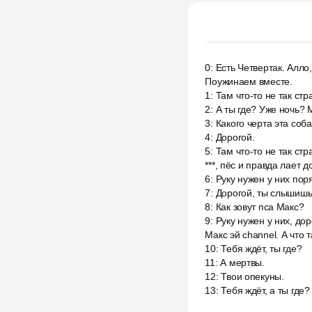
0
:
Есть Четвертак. Алло
Поужинаем вместе.
1
:
Там что-то не так стр
2
:
А ты где? Уже ночь? 
3
:
Какого черта эта соба
4
:
Дорогой.
5
:
Там что-то не так стр
***, пёс и правда лает 
6
:
Руку нужен у них поря
7
:
Дорогой, ты слышишь?
8
:
Как зовут пса Макс?
9
:
Руку нужен у них, до
Макс эй channel. А что 
10
:
Тебя ждёт, ты где?
11
:
А мертвы.
12
:
Твои опекуны.
13
:
Тебя ждёт, а ты где