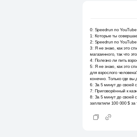
0
:
Speedrun по YouTube 
1
:
Которые ты совершае
2
:
Speedrun по YouTube
3
:
Я не знаю, как это с
магазинного, так что эт
4
:
Полезно ли пить взр
5
:
Я не знаю, как это с
для взрослого человека
конечно. Только где вы
6
:
За 5 минут до своей 
7
:
Приговорённый к казни
8
:
За 5 минут до своей 
заплатили 100 000 $ за 