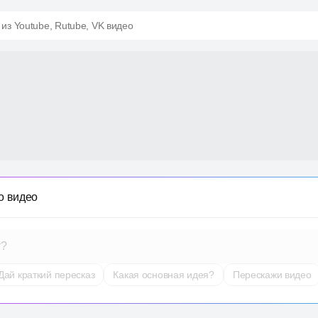
 из Youtube, Rutube, VK видео
о видео
т?
Дай краткий пересказ
Какая основная идея?
Перескажи видео