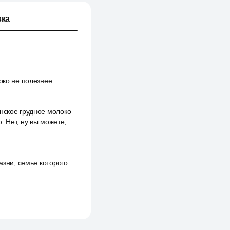
ка
око не полезнее
енское грудное молоко
. Нет, ну вы можете,
азни, семье которого