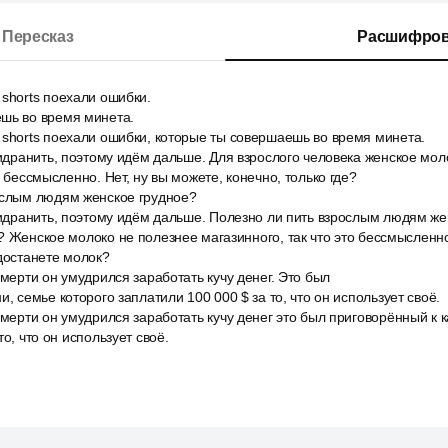
Пересказ
Расшифров
shorts поехали ошибки.
шь во время минета.
 shorts поехали ошибки, которые ты совершаешь во время минета.
пидранить, поэтому идём дальше. Для взрослого человека женское мол
о бессмысленно. Нет, ну вы можете, конечно, только где?
ослым людям женское грудное?
пидранить, поэтому идём дальше. Полезно ли пить взрослым людям ж
? Женское молоко не полезнее магазинного, так что это бессмысленно
 достанете молок?
смерти он умудрился заработать кучу денег. Это был
, семье которого заплатили 100 000 $ за то, что он использует своё.
смерти он умудрился заработать кучу денег это был приговорённый к к
то, что он использует своё.