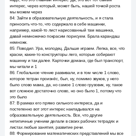
интерес, через который, может быть, нашей точкой роста
мы можем через
84
:
Зайти в образовательную деятельность, и я стала
приносить что-то, что содержало в себе машинки,
например, какой-то лист нарисованный там машинка,
давай немножечко покрасим порисуем. Брала карандаш
немножк.
85
:
Поводил. Ура, молодец. Дальше играем. Лепка, все, что
краски, какие-то конструкторы лего, которые собирают
машинку и так далее. Карточки домана, где был транспорт,
мы читали и 1
86
:
Глобальное чтение развивали, и в том числе 1 слово,
которое тетран произнёс, был, ну, помимо звуков, у него
было слово мама, да, но самое 1 слово грузовик, ну, такое
вот сложное достаточно слово, но оно было 1, потому что
это было
87
:
В рамках его прямо сильного интереса, да и
постепенно вот этот интерес накладывался на
образовательную деятельность. Все, что другие
нетипичные ученики делали в своих рабочих тетрадях и
листах любые занятия, развитие речи.
88
:
Формирование математических представлений мы все