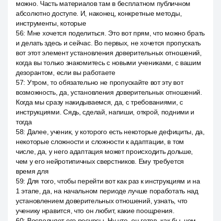
можно. Часть материалов там в бесплатном публичном
абсолютно доступе. И, наконец, конкретные методы,
инструменты, которые
56
:
Мне хочется поделиться. Это вот прям, что можно брать
и делать здесь и сейчас. Во первых, не хочется пропускать
вот этот элемент установления доверительных отношений,
когда вы только знакомитесь с новыми учениками, с вашим
дезорантом, если вы работаете
57
:
Утром, то обязательно не пропускайте вот эту вот
возможность, да, установления доверительных отношений.
Когда мы сразу накидываемся, да, с требованиями, с
инструкциями. Сядь, сделай, напиши, открой, подними и
тогда
58
:
Далее, ученик, у которого есть некоторые дефициты, да,
некоторые сложности и сложности к адаптации, в том
числе, да, у него адаптация может происходить дольше,
чем у его нейротипичных сверстников. Ему требуется
время для
59
:
Для того, чтобы перейти вот как раз к инструкциям и на
1 этапе, да, на начальном периоде лучше поработать над
установлением доверительных отношений, узнать, что
ученику нравится, что он любит, какие поощрения.
60
:
Восполняет его ресурсы. Ну что, он готов, как бы, чем