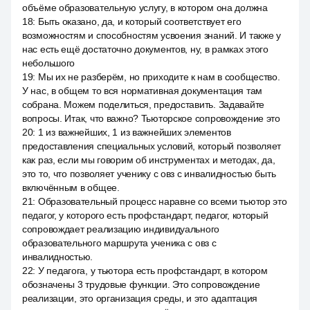
объёме образовательную услугу, в котором она должна
18
:
Быть оказано, да, и который соответствует его
возможностям и способностям усвоения знаний. И также у
нас есть ещё достаточно документов, ну, в рамках этого
небольшого
19
:
Мы их не разберём, но приходите к нам в сообщество.
У нас, в общем то вся нормативная документация там
собрана. Можем поделиться, предоставить. Задавайте
вопросы. Итак, что важно? Тьюторское сопровождение это
20
:
1 из важнейших, 1 из важнейших элементов
предоставления специальных условий, который позволяет
как раз, если мы говорим об инструментах и методах, да,
это то, что позволяет ученику с овз с инвалидностью быть
включённым в общее.
21
:
Образовательный процесс наравне со всеми тьютор это
педагог, у которого есть профстандарт, педагог, который
сопровождает реализацию индивидуального
образовательного маршрута ученика с овз с
инвалидностью.
22
:
У педагога, у тьютора есть профстандарт, в котором
обозначены 3 трудовые функции. Это сопровождение
реализации, это организация среды, и это адаптация