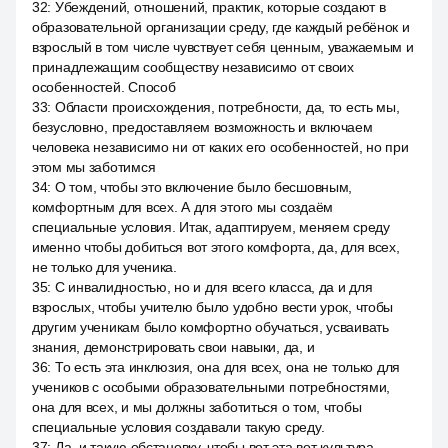
32
:
Убеждений, отношений, практик, которые создают в
образовательной организации среду, где каждый ребёнок и
взрослый в том числе чувствует себя ценным, уважаемым и
принадлежащим сообществу независимо от своих
особенностей. Способ
33
:
Области происхождения, потребности, да, то есть мы,
безусловно, предоставляем возможность и включаем
человека независимо ни от каких его особенностей, но при
этом мы заботимся
34
:
О том, чтобы это включение было бесшовным,
комфортным для всех. А для этого мы создаём
специальные условия. Итак, адаптируем, меняем среду
именно чтобы добиться вот этого комфорта, да, для всех,
не только для ученика.
35
:
С инвалидностью, но и для всего класса, да и для
взрослых, чтобы учителю было удобно вести урок, чтобы
другим ученикам было комфортно обучаться, усваивать
знания, демонстрировать свои навыки, да, и
36
:
То есть эта инклюзия, она для всех, она не только для
учеников с особыми образовательными потребностями,
она для всех, и мы должны заботиться о том, чтобы
специальные условия создавали такую среду.
37
:
Да, и такую обстановку, чтобы вот эта вот культура