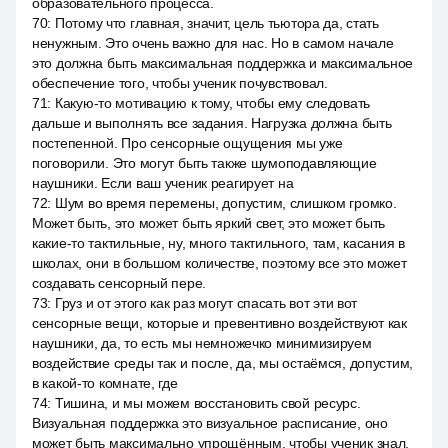
образовательного процесса.
70
:
Потому что главная, значит, цель тьютора да, стать
ненужным. Это очень важно для нас. Но в самом начале
это должна быть максимальная поддержка и максимальное
обеспечение того, чтобы ученик почувствовал.
71
:
Какую-то мотивацию к тому, чтобы ему следовать
дальше и выполнять все задания. Нагрузка должна быть
постепенной. Про сенсорные ощущения мы уже
поговорили. Это могут быть также шумоподавляющие
наушники. Если ваш ученик реагирует на
72
:
Шум во время перемены, допустим, слишком громко.
Может быть, это может быть яркий свет, это может быть
какие-то тактильные, ну, много тактильного, там, касания в
школах, они в большом количестве, поэтому все это может
создавать сенсорный пере.
73
:
Груз и от этого как раз могут спасать вот эти вот
сенсорные вещи, которые и превентивно воздействуют как
наушники, да, то есть мы немножечко минимизируем
воздействие среды так и после, да, мы остаёмся, допустим,
в какой-то комнате, где
74
:
Тишина, и мы можем восстановить свой ресурс.
Визуальная поддержка это визуальное расписание, оно
может быть максимально упрощённым, чтобы ученик знал,