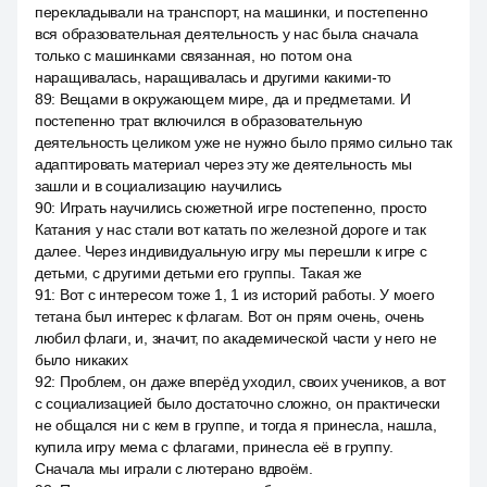
перекладывали на транспорт, на машинки, и постепенно
вся образовательная деятельность у нас была сначала
только с машинками связанная, но потом она
наращивалась, наращивалась и другими какими-то
89
:
Вещами в окружающем мире, да и предметами. И
постепенно трат включился в образовательную
деятельность целиком уже не нужно было прямо сильно так
адаптировать материал через эту же деятельность мы
зашли и в социализацию научились
90
:
Играть научились сюжетной игре постепенно, просто
Катания у нас стали вот катать по железной дороге и так
далее. Через индивидуальную игру мы перешли к игре с
детьми, с другими детьми его группы. Такая же
91
:
Вот с интересом тоже 1, 1 из историй работы. У моего
тетана был интерес к флагам. Вот он прям очень, очень
любил флаги, и, значит, по академической части у него не
было никаких
92
:
Проблем, он даже вперёд уходил, своих учеников, а вот
с социализацией было достаточно сложно, он практически
не общался ни с кем в группе, и тогда я принесла, нашла,
купила игру мема с флагами, принесла её в группу.
Сначала мы играли с лютерано вдвоём.