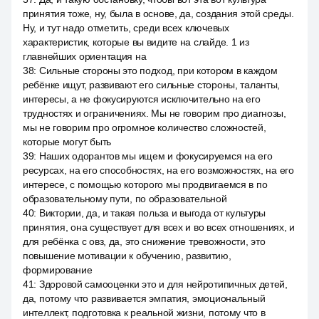
принятия тоже, ну, была в основе, да, создания этой среды.
Ну, и тут надо отметить, среди всех ключевых
характеристик, которые вы видите на слайде. 1 из
главнейших ориентация на
38
:
Сильные стороны это подход, при котором в каждом
ребёнке ищут, развивают его сильные стороны, таланты,
интересы, а не фокусируются исключительно на его
трудностях и ограничениях. Мы не говорим про диагнозы,
мы не говорим про огромное количество сложностей,
которые могут быть
39
:
Наших одорантов мы ищем и фокусируемся на его
ресурсах, на его способностях, на его возможностях, на его
интересе, с помощью которого мы продвигаемся в по
образовательному пути, по образовательной
40
:
Виктории, да, и такая польза и выгода от культуры
принятия, она существует для всех и во всех отношениях, и
для ребёнка с овз, да, это снижение тревожности, это
повышение мотивации к обучению, развитию,
формирование
41
:
Здоровой самооценки это и для нейротипичных детей,
да, потому что развивается эмпатия, эмоциональный
интеллект, подготовка к реальной жизни, потому что в