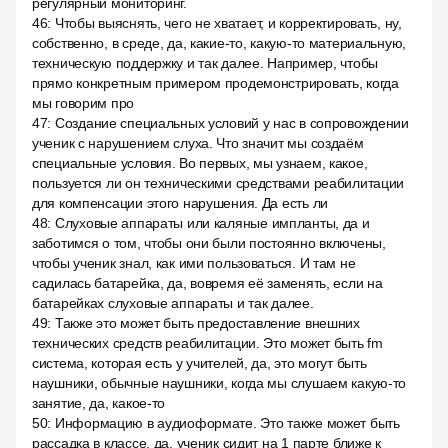
регулярный мониторинг.
46
:
Чтобы выяснять, чего не хватает, и корректировать, ну,
собственно, в среде, да, какие-то, какую-то материальную,
техническую поддержку и так далее. Например, чтобы
прямо конкретным примером продемонстрировать, когда
мы говорим про
47
:
Создание специальных условий у нас в сопровождении
ученик с нарушением слуха. Что значит мы создаём
специальные условия. Во первых, мы узнаем, какое,
пользуется ли он техническими средствами реабилитации
для компенсации этого нарушения. Да есть ли
48
:
Слуховые аппараты или каляные импланты, да и
заботимся о том, чтобы они были постоянно включены,
чтобы ученик знал, как ими пользоваться. И там не
садилась батарейка, да, вовремя её заменять, если на
батарейках слуховые аппараты и так далее.
49
:
Также это может быть предоставление внешних
технических средств реабилитации. Это может быть fm
система, которая есть у учителей, да, это могут быть
наушники, обычные наушники, когда мы слушаем какую-то
занятие, да, какое-то
50
:
Информацию в аудиоформате. Это также может быть
рассадка в классе, да, ученик сидит на 1 парте ближе к