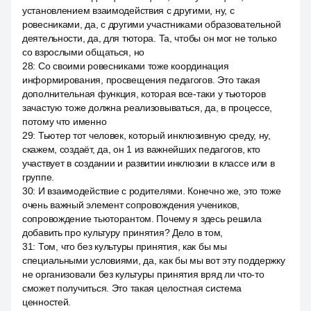
установлением взаимодействия с другими, ну, с
ровесниками, да, с другими участниками образовательной
деятельности, да, для тютора. Та, чтобы он мог не только
со взрослыми общаться, но
28
:
Со своими ровесниками тоже координация
информирования, просвещения педагогов. Это такая
дополнительная функция, которая все-таки у тьюторов
зачастую тоже должна реализовываться, да, в процессе,
потому что именно
29
:
Тьютер тот человек, который инклюзивную среду, ну,
скажем, создаёт, да, он 1 из важнейших педагогов, кто
участвует в создании и развитии инклюзии в классе или в
группе.
30
:
И взаимодействие с родителями. Конечно же, это тоже
очень важный элемент сопровождения учеников,
сопровождение тьюторантом. Почему я здесь решила
добавить про культуру принятия? Дело в том,
31
:
Том, что без культуры принятия, как бы мы
специальными условиями, да, как бы мы вот эту поддержку
не организовали без культуры принятия вряд ли что-то
сможет получиться. Это такая целостная система
ценностей.