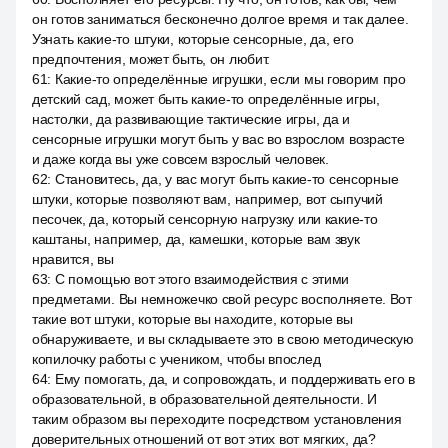
он готов заниматься бесконечно долгое время и так далее.
Узнать какие-то штуки, которые сенсорные, да, его
предпочтения, может быть, он любит.
61
:
Какие-то определённые игрушки, если мы говорим про
детский сад, может быть какие-то определённые игры,
настолки, да развивающие тактические игры, да и
сенсорные игрушки могут быть у вас во взрослом возрасте
и даже когда вы уже совсем взрослый человек.
62
:
Становитесь, да, у вас могут быть какие-то сенсорные
штуки, которые позволяют вам, например, вот сыпучий
песочек, да, который сенсорную нагрузку или какие-то
каштаны, например, да, камешки, которые вам звук
нравится, вы
63
:
С помощью вот этого взаимодействия с этими
предметами. Вы немножечко свой ресурс восполняете. Вот
такие вот штуки, которые вы находите, которые вы
обнаруживаете, и вы складываете это в свою методическую
копилочку работы с учеником, чтобы впослед
64
:
Ему помогать, да, и сопровождать, и поддерживать его в
образовательной, в образовательной деятельности. И
таким образом вы переходите посредством установления
доверительных отношений от вот этих вот мягких, да?