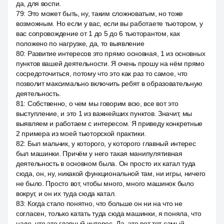
да, для воспи.
79
:
Это может быть, ну, таким сложноватым, но тоже
возможным. Но если у вас, если вы работаете тьютором, у
вас сопровождение от 1 до 5 до 6 тьюторантом, как
положено по нагрузке, да, то выявление
80
:
Развитие интересов это прямо основная, 1 из основных
пунктов вашей деятельности. Я очень прошу на нём прямо
сосредоточиться, потому что это как раз то самое, что
позволит максимально включить ребят в образовательную
деятельность.
81
:
Собственно, о чем мы говорим всю, все вот это
выступление, и это 1 из важнейших пунктов. Значит, мы
выявляем и работаем с интересом. Я приведу конкретные
2 примера из моей тьюторской практики.
82
:
Был мальчик, у которого, у которого главный интерес
был машинки. Причём у него такая манипулятивная
деятельность в основном была. Он просто их катал туда
сюда, он, ну, никакой функциональной там, ни игры, ничего
не было. Просто вот, чтобы много, много машинок было
вокруг, и он их туда сюда катал.
83
:
Когда стало понятно, что больше он ни на что не
согласен, только катать туда сюда машинки, я поняла, что
надо, что это главный интерес. Да, это вот тот самый