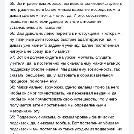
65
:
Вы играете вам хорошо, вы вместе взаимодействуете к
инструкциям, но в более мягком варианте посредством, а
давай сделаем что-то, что-то, да. И это, собственно,
позволяет вам, если доверительные отношения
установлены, это позволяет
66
:
Вам довольно легко перейти к инструкциям, к которым,
ну, типичные дети гораздо быстрее адаптируются, да, и
давать уже какие-то задания ученику. Далее постепенная
нагрузка не сразу, все 45 минут.
67
:
Вот он должен сидеть на уроке, молчать, слушать
учителя, да, а постепенно мы сначала ему максимальную
поддержку обеспечиваем. Мы даём ему возможность, так
сказать, бесшовно, да, участвовать в образовательном
процессе, помогаем ему.
68
:
Максимально, возможно, где-то делаем что-то за него,
чтобы он смог почувствовать, не переживал неудачи, да,
чтобы он мог почувствовать свою успешность, что у него
получается затем постепенно мы определёнными
методиками эту
69
:
Поддержку снижаем, снижаем уровень физических
подсказок, да, снижаем вообще. Вот постепенно убираем
подсказок и мы постепенно также уходим из поддержки, из