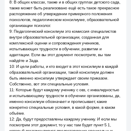
8
:
В общих классах, также и в общих группах детского сада,
также может быть реализовано ещё есть такое прекрасное
распоряжение об утверждении примерного положения
психологов, педагогическом консилиуме, образовательной
организации психолог.
9
:
Педагогический консилиум это комиссия специалистов
внутри образовательной организации, созданная для
комплексной оценки и сопровождения учеников,
испытывающих трудности в обучении, развитии и
адаптации. Если вы этот документ посмотрите, вы там
найдёте и Зада.
10
:
И цели работы, и кто входит в этот консилиум в каждой
образовательной организации, такой консилиум должен
быть именно консилиум утверждает своим приказом.
Собственно, вот эти специальные условия.
11
:
Которые будут каждому ученику с овз, с инвалидностью
и испытывающему трудности в обучении организованы, да,
именно консилиум обозначает и прописывает, какие
конкретно специальные условия, в какой форме, в каком
объёме.
12
:
Да, будут предоставлены каждому ученику. И если мы
посмотрим этот документ, то у нас там будет пункт 5 1,
который регламентирует предоставление специальных