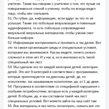
учителю. Также мы говорим с учителем о том, что лучше не
поворачиваться спиной к ученику, чтобы он всегда видел
лицо, чтобы мог считывать
51
:
По губам, да, информацию, если вдруг он что-то не
услышит. Также это побольше визуализации и поменьше
аудиоформата, то есть побольше сопровождения
визуальной визуальных материалов, чтобы ученик смог
больше информ.
52
:
Информации воспринимать и понимать и так далее. Вот
это та самая организация среды и специальные условия,
которыми мы занимаемся. Как вы видите, ничего сильно
сложного в этом нет. И у нас в, но в инклюзии есть такой
специальный чек лист.
53
:
Мы сделали его по каждой категории детей, категории
детей. Это вот 9 категорий в соответствии с программами,
которые ориентируются на диагнозы детей, да, по
нозологиям, так называемым нозологиям, да, от 1 до девя.
54
:
Программа в соответствии со спецификой нарушения с
особыми потребностями, которые есть у каждой категории
детей. В общем, да, и мы составили такой чек лист
специальных условий. Вот можете зайти на наш сайт там
55
:
Все материалы и чек листы посмотреть, скачать все это