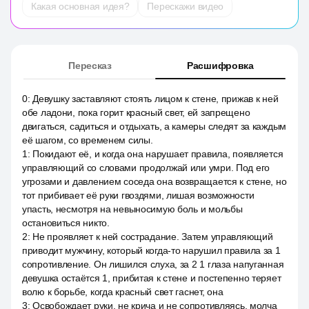
Какая основная идея?
Перескажи видео
Пересказ
Расшифровка
0
:
Девушку заставляют стоять лицом к стене, прижав к ней
обе ладони, пока горит красный свет, ей запрещено
двигаться, садиться и отдыхать, а камеры следят за каждым
её шагом, со временем силы.
1
:
Покидают её, и когда она нарушает правила, появляется
управляющий со словами продолжай или умри. Под его
угрозами и давлением соседа она возвращается к стене, но
тот прибивает её руки гвоздями, лишая возможности
упасть, несмотря на невыносимую боль и мольбы
остановиться никто.
2
:
Не проявляет к ней сострадание. Затем управляющий
приводит мужчину, который когда-то нарушил правила за 1
сопротивление. Он лишился слуха, за 2 1 глаза напуганная
девушка остаётся 1, прибитая к стене и постепенно теряет
волю к борьбе, когда красный свет гаснет, она
3
:
Освобождает руки, не крича и не сопротивляясь, молча