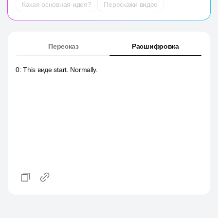
Какая основная идея?
Перескажи видео
Пересказ
Расшифровка
0
:
This виде start. Normally.