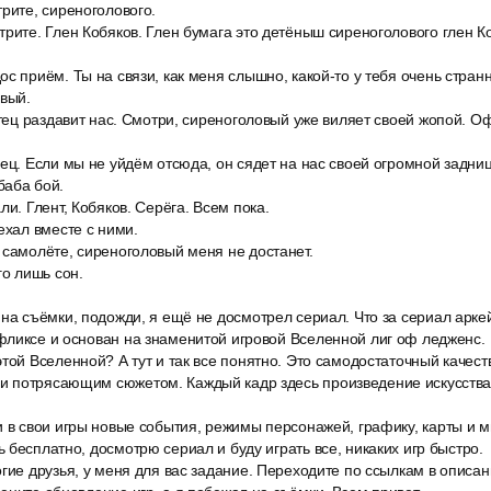
рите, сиреноголового.
рите. Глен Кобяков. Глен бумага это детёныш сиреноголового глен Ко
с приём. Ты на связи, как меня слышно, какой-то у тебя очень странн
овый.
отец раздавит нас. Смотри, сиреноголовый уже виляет своей жопой. Оф
ец. Если мы не уйдём отсюда, он сядет на нас своей огромной задниц
баба бой.
ли. Глент, Кобяков. Серёга. Всем пока.
ехал вместе с ними.
 самолёте, сиреноголовый меня не достанет.
го лишь сон.
на съёмки, подожди, я ещё не досмотрел сериал. Что за сериал аркей
фликсе и основан на знаменитой игровой Вселенной лиг оф ледженс.
той Вселенной? А тут и так все понятно. Это самодостаточный качес
 потрясающим сюжетом. Каждый кадр здесь произведение искусства,
и в свои игры новые события, режимы персонажей, графику, карты и 
 бесплатно, досмотрю сериал и буду играть все, никаких игр быстро.
гие друзья, у меня для вас задание. Переходите по ссылкам в описан