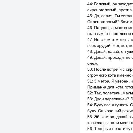
44
:
Головый, он заходит
сиреноголовый, против 
45
:
Да, серия. Ты сегод
Сиреноголовый? Зачем 
46
:
Пацаны, а можно мне
головым, говноголовых 
47
:
Не с кем отметить н
всех орудий. Нет, нет, 
48
:
Давай, давай, он уш
49
:
Давай, проходи, не 
олеж.
50
:
После встречи с сир
огромного кота именно е
51
:
3 метра. Я уверен, 
Приманка для кота готов
52
:
Так, полетели, малыш
53
:
Дрон перехвачен? Э 
54
:
Буду вас я кушать. 
буду. Он хороший режис
55
:
Эй, котяра, давай 
хозяева выгнали меня н
56
:
Теперь я ненавижу 