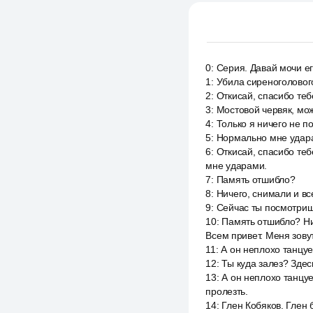
0
:
Серия. Давай мочи его
1
:
Убила сиреноголовог
2
:
Откисай, спасибо теб
3
:
Мостовой червяк, мо
4
:
Только я ничего не п
5
:
Нормально мне удар
6
:
Откисай, спасибо теб
мне ударами.
7
:
Память отшибло?
8
:
Ничего, снимали и вс
9
:
Сейчас ты посмотришь
10
:
Память отшибло? Ни
Всем привет. Меня зову
11
:
А он неплохо танцуе
12
:
Ты куда залез? Здес
13
:
А он неплохо танцуе
пролезть.
14
:
Глен Кобяков. Глен 