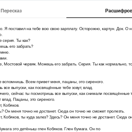
Пересказ
Расшифров
. Я поставил на тебе всю свою зарплату. Осторожно, картун. Док. О не
о.
е серия. Ты как?
жешь его забрать?
омню.
ами.
е, Мостовой червяк. Можешь его забрать. Серия. Ты как нормально, т
е вспомнишь. Всем привет меня, пацаны, это сиреного.
 все выпуски, как посвящённые тебе зовут, влад.
чего, сейчас ты посмотришь все выпуски, как снимали посвящённые т
т влад. Пацаны, это сиреного.
т, Кобяков.
ь? Он меня точно не достанет. Сюда он точно не сможет пролезть.
т, Кобяков, ты куда залез? Здесь? Он меня точно не достанет. Сюда о
бумага это детёныш глен Кобяков. Глен бумага. Он по