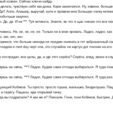
вый хозяин. Сейчас ключи найду.
 делать, чувствую себя как дома. Корм закончился. Ну, извини, больше
Да? Алло, Алишер, выручай, купи и привези мне большую пачку китике
 побольше закупил.
Да, да. И не ***. Туя китикэта. Знаете, во что я щас пинаю это все пе
ложись. Не, не, не, не, не. Только не в мою кровать. Ладно, ладно, ка
, кис, кис, кис.
воримся, что больше никогда не поедем снимать в тот заброшенный л
оедем и next day черт опа, это случайно не картун дог похоже на его э
 пострадал, все целы, да, а где этот серёга? Серёга, влад, звони в сл
дишь на связь, ***? Ладно, будем сами отсюда выбираться. Я туда пока
дишь на связь, ***? Ладно, будем сами отсюда выбираться. Я туда раз
дующий Кобяков. Ты просто, просто пушка, малышка. Безделушка. П
 и серёгу. Пацаны, иди открывай тачку.
да вы подрапали? А как же я? Поехали. Гони, гони Кобяков, быстрее. Д