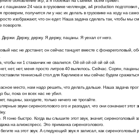
ените обновление игр, а я побежал на съёмки. Всем привет.
с пацанами 24 часа в грузовике челлендж, a4 production подготовил
я проверим, получится ли у нас их делать в грузовике на ходу на сам
 просто изображают, что он едет. Наша задача сделать так, чтобы мы см
е повороте.
 Держи. Держу, держу. Я держу, пацаны. Я уехал от него.
овый нас не достанет, он сейчас танцует вместе с фонареголовый, об
.
, чтобы ни 1 стаканчик не свалился. Ой ой ой ой ой ой ой.
 нет, нет, нет, меня просто литров 40 вылилось. Сейчас. Сорян, пацаны
поставили теннисный стол для Карликов и мы сейчас будем сражаться
пасное место, нам надо решить, что делать дальше. Наша задача прог
о бы, пока он всех нас не убил.
ет, пацаны, заходите, только ничего не трогайте.
лярные звуки сиреноголового ого и разгадал, что они означают этот зв
ку.
 Я гоню быстро. Когда вы слышите этот звук, значит, сиреноголовый з
дажа на алиэкспресс. Это приманка сиреноголового.
 бегите на этот звук. А следующий звук я записал, как сиреноголовый 