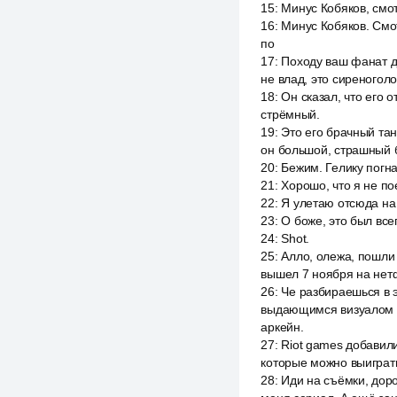
15
:
Минус Кобяков, смот
16
:
Минус Кобяков. Смот
по
17
:
Походу ваш фанат до
не влад, это сиреногол
18
:
Он сказал, что его 
стрёмный.
19
:
Это его брачный тан
он большой, страшный 
20
:
Бежим. Гелику погна
21
:
Хорошо, что я не по
22
:
Я улетаю отсюда на
23
:
О боже, это был все
24
:
Shot.
25
:
Алло, олежа, пошли 
вышел 7 ноября на нет
26
:
Че разбираешься в э
выдающимся визуалом и
аркейн.
27
:
Riot games добавил
которые можно выиграть
28
:
Иди на съёмки, доро