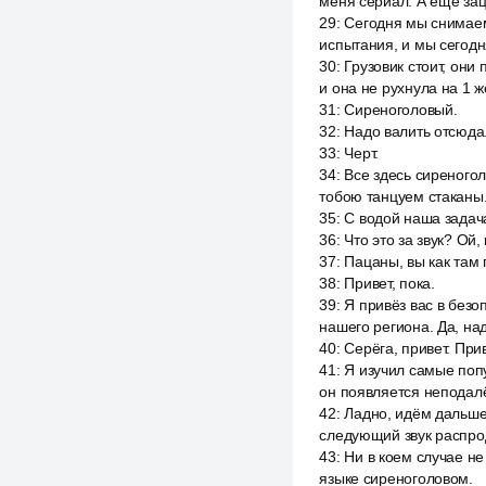
меня сериал. А ещё зац
29
:
Сегодня мы снимаем 
испытания, и мы сегодн
30
:
Грузовик стоит, они
и она не рухнула на 1 ж
31
:
Сиреноголовый.
32
:
Надо валить отсюда.
33
:
Черт.
34
:
Все здесь сиреногол
тобою танцуем стаканы
35
:
С водой наша задача
36
:
Что это за звук? Ой,
37
:
Пацаны, вы как там 
38
:
Привет, пока.
39
:
Я привёз вас в безо
нашего региона. Да, над
40
:
Серёга, привет. Прив
41
:
Я изучил самые попу
он появляется неподалё
42
:
Ладно, идём дальше.
следующий звук распро
43
:
Ни в коем случае не
языке сиреноголовом.