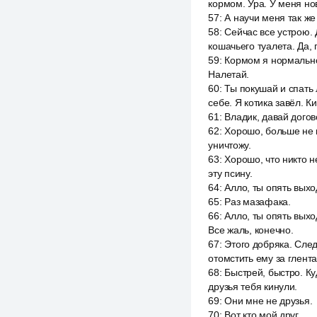
кормом. Ура. У меня но
57
:
А научи меня так же
58
:
Сейчас все устрою. 
кошачьего туалета. Да,
59
:
Кормом я нормально. 
Налетай.
60
:
Ты покушай и спать 
себе. Я котика завёл. Кис
61
:
Владик, давай дого
62
:
Хорошо, больше не п
уничтожу.
63
:
Хорошо, что никто не
эту псину.
64
:
Алло, ты опять выхо
65
:
Раз мазафака.
66
:
Алло, ты опять выхо
Все жаль, конечно.
67
:
Этого добряка. Сле
отомстить ему за глента
68
:
Быстрей, быстро. Ку
друзья тебя кинули.
69
:
Они мне не друзья.
70
:
Вот кто мой друг.