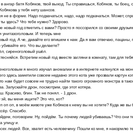
 в ангар батя Кобяков, твой выход. Ты справишься, Кобяков, ты боец, 
Кобякова у тебя нету шансов.
ня не в форме. Надо подкачаться, надо, надо подкачаться. Может, спр
ты здесь? Что тебе нужно? Здорово.
 новый год отметить с вами? Просто я поссорился со своими друзьям
и унитазоголовым. И теперь мне
овый год. А че, давайте его впишем к нам. Да я вам отвечаю, пацаны, 
не убивайте его. Что вы делаете?
ёл, сиреноголовый ушёл.
стесняйся. Встретим новый год вместе загляни в комнату, там для теб
еноголовым я много изучал аномалии и в интернете наткнулся на мон
го здесь заметили совсем недавно этого кота уже прозвали картун кэт 
что нам будет совсем не трудно найти такого огромного монстра в так
а. Запускайте дрон, посмотрим, где этот котяра.
. Красиво, блин. Так не понял. - 1 дрон.
эй, вы меня ищите? Это что, кот?
Оп оп оп, в моём животе уже Кобяков к нему вы не хотите? Куда же вы
сёр. Спасибо.
выйдем, поговорим. Ну, пойдём. Ты почему людей убиваешь? Что они 
а улицу и.
всех людей. Все, хватит есть человечину. Пошли ко мне, я накормлю