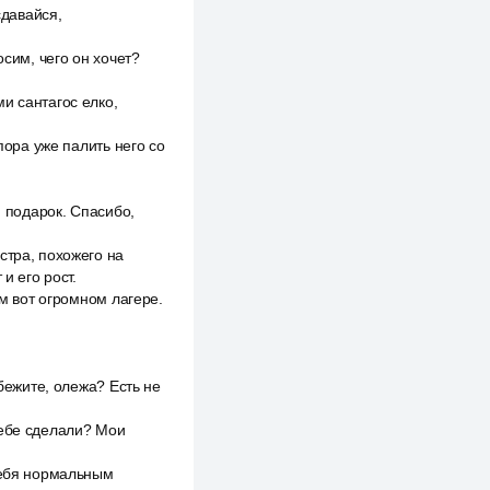
сдавайся,
осим, чего он хочет?
и сантагос елко,
пора уже палить него со
я подарок. Спасибо,
стра, похожего на
и его рост.
ом вот огромном лагере.
 бежите, олежа? Есть не
тебе сделали? Мои
 тебя нормальным