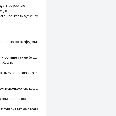
 для нас разные
ом деле.
огли поиграть в дженгу,
становка по кайфу, мы с
, я больше так не буду.
. Удачи.
нать сиреноголового с
ук используется, когда
а кем-то гонится
разговаривает на своём