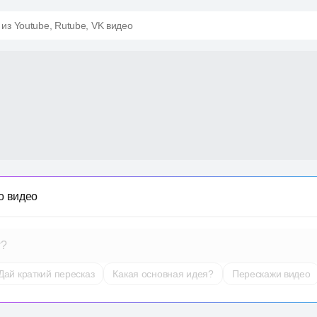
 из Youtube, Rutube, VK видео
о видео
т?
Дай краткий пересказ
Какая основная идея?
Перескажи видео