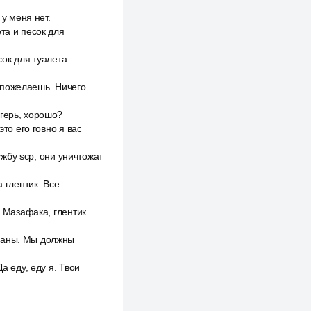
 у меня нет.
та и песок для
сок для туалета.
к пожелаешь. Ничего
агерь, хорошо?
то его говно я вас
ужбу scp, они уничтожат
 глентик. Все.
. Мазафака, глентик.
ацаны. Мы должны
а еду, еду я. Твои