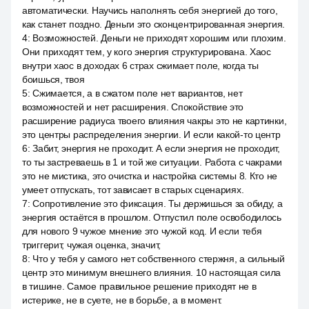
автоматически. Научись наполнять себя энергией до того,
как станет поздно. Деньги это сконцентрированная энергия.
4
:
Возможностей. Деньги не приходят хорошим или плохим.
Они приходят тем, у кого энергия структурирована. Хаос
внутри хаос в доходах 6 страх сжимает поле, когда ты
боишься, твоя
5
:
Сжимается, а в сжатом поле нет вариантов, нет
возможностей и нет расширения. Спокойствие это
расширение радиуса твоего влияния чакры это не картинки,
это центры распределения энергии. И если какой-то центр
6
:
Забит, энергия не проходит. А если энергия не проходит,
то ты застреваешь в 1 и той же ситуации. Работа с чакрами
это не мистика, это очистка и настройка системы 8. Кто не
умеет отпускать, тот зависает в старых сценариях.
7
:
Сопротивление это фиксация. Ты держишься за обиду, а
энергия остаётся в прошлом. Отпустил поле освободилось
для нового 9 чужое мнение это чужой код. И если тебя
триггерит, чужая оценка, значит,
8
:
Что у тебя у самого нет собственного стержня, а сильный
центр это минимум внешнего влияния. 10 настоящая сила
в тишине. Самое правильное решение приходят не в
истерике, не в суете, не в борьбе, а в момент.