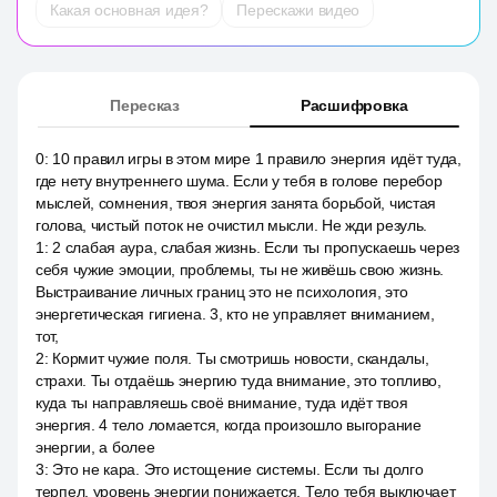
Какая основная идея?
Перескажи видео
Пересказ
Расшифровка
0
:
10 правил игры в этом мире 1 правило энергия идёт туда,
где нету внутреннего шума. Если у тебя в голове перебор
мыслей, сомнения, твоя энергия занята борьбой, чистая
голова, чистый поток не очистил мысли. Не жди резуль.
1
:
2 слабая аура, слабая жизнь. Если ты пропускаешь через
себя чужие эмоции, проблемы, ты не живёшь свою жизнь.
Выстраивание личных границ это не психология, это
энергетическая гигиена. 3, кто не управляет вниманием,
тот,
2
:
Кормит чужие поля. Ты смотришь новости, скандалы,
страхи. Ты отдаёшь энергию туда внимание, это топливо,
куда ты направляешь своё внимание, туда идёт твоя
энергия. 4 тело ломается, когда произошло выгорание
энергии, а более
3
:
Это не кара. Это истощение системы. Если ты долго
терпел, уровень энергии понижается. Тело тебя выключает