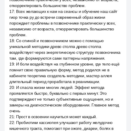
откорректировать большинство проблем.
17
:
Всех желающих к нам на сеансы и обучение наш сайт
гиор точка ру до встречи современный образ жизни
порождает проблемы в позвоночнике практически у всех,
независимо от возраста, откорректировать большинство
проблем.
18
:
Со спиной и позвоночником можно с помощью
уникальной методики древо столпа древо столпа
воздействует через энергетическую структуру позвоночника
там, где формируются сами паттерны напряжения.
19
:
И боли воздействуя на глубинном уровне, где тело ещё
помнит свою правильную форму, метод родился не в
кабинете теоретика создатель методики, мастер аллея
длительный период проработала в реанимации.
20
:
И спасла жизни многих людей. Эффект метода
проявляется быстро, буквально с первых минут. Это
подтверждают не только субъективные ощущения, но и
замеры на диагностическом оборудовании. Главное метод
очень
21
:
Прост в освоении научиться может каждый.
22
:
Пробиотики кассиопея улучшают работу желудочно
кишечного тракта, помогают при ожоге, диареи, болях в