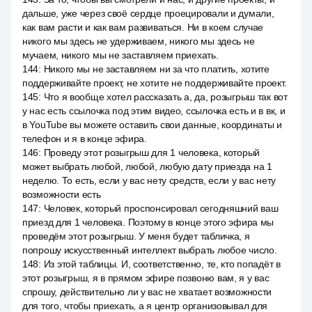
дальше, уже через своё сердце проецировали и думали,
как вам расти и как вам развиваться. Ни в коем случае
никого мы здесь не удерживаем, никого мы здесь не
мучаем, никого мы не заставляем приехать.
144
:
Никого мы не заставляем ни за что платить, хотите
поддерживайте проект, не хотите не поддерживайте проект.
145
:
Что я вообще хотел рассказать а, да, розыгрыш так вот
у нас есть ссылочка под этим видео, ссылочка есть и в вк, и
в YouTube вы можете оставить свои данные, координаты и
телефон и я в конце эфира.
146
:
Проведу этот розыгрыш для 1 человека, который
может выбрать любой, любой, любую дату приезда на 1
неделю. То есть, если у вас нету средств, если у вас нету
возможности есть
147
:
Человек, который проспонсировал сегодняшний ваш
приезд для 1 человека. Поэтому в конце этого эфира мы
проведём этот розыгрыш. У меня будет табличка, я
попрошу искусственный интеллект выбрать любое число.
148
:
Из этой таблицы. И, соответственно, те, кто попадёт в
этот розыгрыш, я в прямом эфире позвоню вам, я у вас
спрошу, действительно ли у вас не хватает возможности
для того, чтобы приехать, а я центр организовывал для