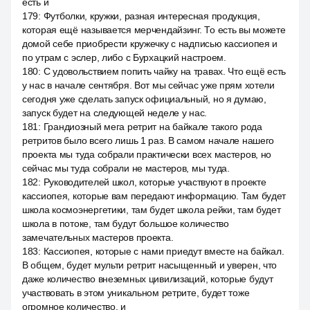
есть и
179
:
Футболки, кружки, разная интересная продукция,
которая ещё называется мерчендайзинг. То есть вы можете
домой себе приобрести кружечку с надписью кассиопея и
по утрам с эслер, либо с Бурхацкий настроем.
180
:
С удовольствием попить чайку на травах. Что ещё есть
у нас в начале сентября. Вот мы сейчас уже прям хотели
сегодня уже сделать запуск официальный, но я думаю,
запуск будет на следующей неделе у нас.
181
:
Грандиозный мега ретрит на байкале такого рода
ретритов было всего лишь 1 раз. В самом начале нашего
проекта мы туда собрали практически всех мастеров, но
сейчас мы туда собрали не мастеров, мы туда.
182
:
Руководителей школ, которые участвуют в проекте
кассиопея, которые вам передают информацию. Там будет
школа космоэнергетики, там будет школа рейки, там будет
школа в потоке, там будут большое количество
замечательных мастеров проекта.
183
:
Кассиопея, которые с нами приедут вместе на байкал.
В общем, будет мульти ретрит насыщенный и уверен, что
даже количество внеземных цивилизаций, которые будут
участвовать в этом уникальном ретрите, будет тоже
огромное количество, и