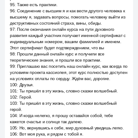
95
:
Также есть практики.
96
:
Соединение с высшим я и как вести другого человека к
высшему я, задавать вопросы, помогать человеку выйти из
деструктивных состояний страха, вины, обиды.
97
:
После окончания онлайн курса на пути духовного
развития каждый участник получает именной сертификат с
индивидуальным номером, вашим фамилией и именем.
Этот сертификат будет подтверждением, что вы
98
:
Прошли данный онлайн курс и получили все
теоретические знания, и прошли все практики.
99
:
Приглашаю вас посетить наш онлайн курс, как всегда по
условиям проекта кассиопея, этот курс полностью доступен
на условиях оплаты по сердцу. Ждём вас, дорогие.
100
:
Друзья.
101
:
Ты пришёл в эту жизнь, словно сказки волшебный.
102
:
Герой.
103
:
Ты пришёл в эту жизнь, словно сказки волшебный
герой.
104
:
И когда нелегко, я прошу оставайся собой, тебе
кажется счастье и солнце так далеко.
105
:
Но, вернувшись к себе, мир духовный увидишь легко.
106
:
Вот моя рука, и рядом с тобой я.