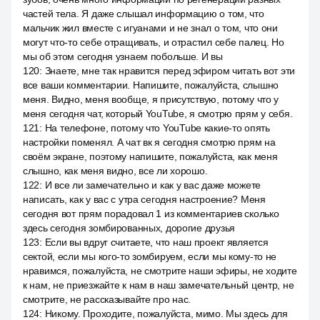
частей тела. Я даже слышал информацию о том, что
мальчик жил вместе с игуанами и не знал о том, что они
могут что-то себе отращивать, и отрастил себе палец. Но
мы об этом сегодня узнаем побольше. И вы
120
:
Знаете, мне так нравится перед эфиром читать вот эти
все ваши комментарии. Напишите, пожалуйста, слышно
меня. Видно, меня вообще, я присутствую, потому что у
меня сегодня чат, который YouTube, я смотрю прям у себя.
121
:
На телефоне, потому что YouTube какие-то опять
настройки поменял. А чат вк я сегодня смотрю прям на
своём экране, поэтому напишите, пожалуйста, как меня
слышно, как меня видно, все ли хорошо.
122
:
И все ли замечательно и как у вас даже можете
написать, как у вас с утра сегодня настроение? Меня
сегодня вот прям порадовал 1 из комментариев сколько
здесь сегодня зомбированных, дорогие друзья
123
:
Если вы вдруг считаете, что наш проект является
сектой, если мы кого-то зомбируем, если мы кому-то не
нравимся, пожалуйста, не смотрите наши эфиры, не ходите
к нам, не приезжайте к нам в наш замечательный центр, не
смотрите, не рассказывайте про нас.
124
:
Никому. Проходите, пожалуйста, мимо. Мы здесь для