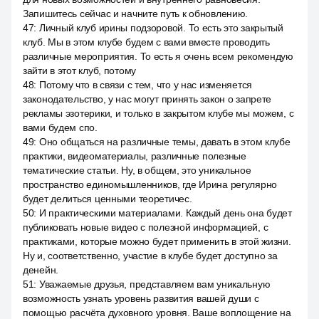
Запишитесь сейчас и начните путь к обновлению.
47
:
Личный клуб ирины подзоровой. То есть это закрытый
клуб. Мы в этом клубе будем с вами вместе проводить
различные мероприятия. То есть я очень всем рекомендую
зайти в этот клуб, потому
48
:
Потому что в связи с тем, что у нас изменяется
законодательство, у нас могут принять закон о запрете
рекламы эзотерики, и только в закрытом клубе мы можем, с
вами будем спо.
49
:
Оно общаться на различные темы, давать в этом клубе
практики, видеоматериалы, различные полезные
тематические статьи. Ну, в общем, это уникальное
пространство единомышленников, где Ирина регулярно
будет делиться ценными теоретичес.
50
:
И практическими материалами. Каждый день она будет
публиковать новые видео с полезной информацией, с
практиками, которые можно будет применить в этой жизни.
Ну и, соответственно, участие в клубе будет доступно за
денейн.
51
:
Уважаемые друзья, представляем вам уникальную
возможность узнать уровень развития вашей души с
помощью расчёта духовного уровня. Ваше воплощение на