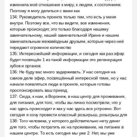
изменила моё отношение к миру, к людям, к состояниям.
Поэтому я могу делиться с вами как
134
:
Руководитель проекта только тем, что есть у меня
внутри. Поэтому все, что вы видите, все изменения,
которые происходят, это только благодаря нашему
замечательному, нашей замечательной Ирине и нашим
замечательным межзвёздным друзьям, которые через неё
передают огромное количество
135
:
Интереснейшей информации, и сегодня как раз эфир
будет посвящён 1 из такой информации это регенерация
зубов и органов.
136
:
Не буду вас много задерживать. У нас сегодня на
самом деле эфир, посвящённый интересной теме, но у нас
начали появляться люди в проекте, которые готовы
проспонсировать ваш приезд.
137
:
Сюда, к нам, в Воронеж, в наш центр для проживания,
для питания, для того, чтобы вы лично посмотрели, что у
нас здесь происходит и как у нас здесь все устроено. Вот
сегодня я хочу провести классный розыгрыш, розыгрыш для
138
:
Того человека, у которого действительно нету денег
для того, чтобы потратить их на проживание, на питание в
нашем центре. То есть сегодня мы уже 2. Нет, мы уже