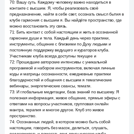
70
:
Вашу суть. Каждому человеку важно находиться в
контакте с высшим. Я, чтобы реализовать своё
предназначение, найти в себе свет, осознать смысл бытия в
клубе гармония с высшим я. Вы найдёте пространство, где
можно восстановить эту связь.
71
:
Бить контакт с собой настоящим и жить в осознанной
гармонии души и тела. Каждый день через практики,
инструменты, общение с близкими по Духу людьми и
постоянную поддержку ведущего и кураторов клуба.
Участникам клуба всегда доступны текущее и
72
:
Прошедшие авторские интенсивы с уникальной
программой и набором инструментов, включая личные
коды и матрицы осознанности, ежедневные практики
благодарностей и общения с высшим я тематические
вебинары, энергетические сеансы, темати.
73
:
И глобальные медитации, база знаний по высшему. Я
полезная информация, живое общение, прямые эфиры с
ответами на вопросы участников, групповая онлайн
мантра, терапия и многое другое. Клуб это живое
пространство.
74
:
Осознанных людей, в котором можно быть собой
настоящим, говорить без масок, делиться, слушать,
поддерживать и помогать друг другу куратор клуба