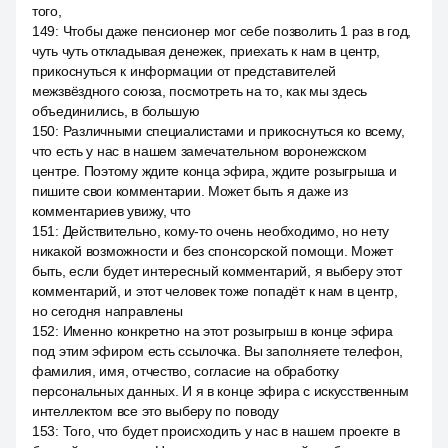
того,
149
:
Чтобы даже пенсионер мог себе позволить 1 раз в год,
чуть чуть откладывая денежек, приехать к нам в центр,
прикоснуться к информации от представителей
межзвёздного союза, посмотреть на то, как мы здесь
объединились, в большую
150
:
Различными специалистами и прикоснуться ко всему,
что есть у нас в нашем замечательном воронежском
центре. Поэтому ждите конца эфира, ждите розыгрыша и
пишите свои комментарии. Может быть я даже из
комментариев увижу, что
151
:
Действительно, кому-то очень необходимо, но нету
никакой возможности и без спонсорской помощи. Может
быть, если будет интересный комментарий, я выберу этот
комментарий, и этот человек тоже попадёт к нам в центр,
но сегодня направлены
152
:
Именно конкретно на этот розыгрыш в конце эфира
под этим эфиром есть ссылочка. Вы заполняете телефон,
фамилия, имя, отчество, согласие на обработку
персональных данных. И я в конце эфира с искусственным
интеллектом все это выберу по поводу
153
:
Того, что будет происходить у нас в нашем проекте в