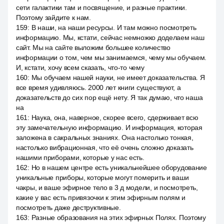
сети галактики там и посвящение, и разные практики.
Поэтому зайдите к нам.
159
:
В наши, на наши ресурсы. И там можно посмотреть
информацию. Мы, кстати, сейчас немножко доделаем наш
сайт. Мы на сайте выложим большее количество
информации о том, чем мы занимаемся, чему мы обучаем.
И, кстати, хочу всем сказать, что-то чему
160
:
Мы обучаем нашей науки, не имеет доказательства. Я
все время удивляюсь. 2000 лет книги существуют, а
доказательств до сих пор ещё нету. Я так думаю, что наша
на
161
:
Наука, она, наверное, скорее всего, сдерживает всю
эту замечательную информацию. И информация, которая
заложена в сакральных знаниях. Она настолько тонкая,
настолько вибрационная, что её очень сложно доказать
нашими приборами, которые у нас есть.
162
:
Но в нашем центре есть уникальнейшее оборудование
уникальные приборы, которые могут померить и ваши
чакры, и ваше эфирное тело в 3 д модели, и посмотреть,
какие у вас есть привязочки к этим эфирным полям и
посмотреть даже деструктивные.
163
:
Разные образования на этих эфирных Полях. Поэтому