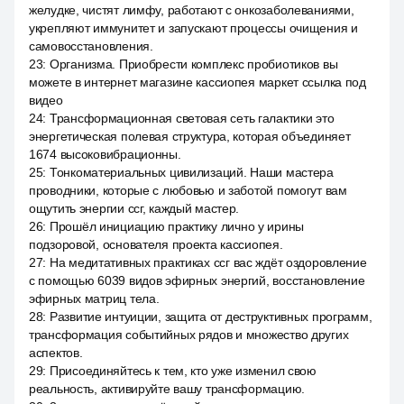
желудке, чистят лимфу, работают с онкозаболеваниями,
укрепляют иммунитет и запускают процессы очищения и
самовосстановления.
23
:
Организма. Приобрести комплекс пробиотиков вы
можете в интернет магазине кассиопея маркет ссылка под
видео
24
:
Трансформационная световая сеть галактики это
энергетическая полевая структура, которая объединяет
1674 высоковибрационны.
25
:
Тонкоматериальных цивилизаций. Наши мастера
проводники, которые с любовью и заботой помогут вам
ощутить энергии ссг, каждый мастер.
26
:
Прошёл инициацию практику лично у ирины
подзоровой, основателя проекта кассиопея.
27
:
На медитативных практиках ссг вас ждёт оздоровление
с помощью 6039 видов эфирных энергий, восстановление
эфирных матриц тела.
28
:
Развитие интуиции, защита от деструктивных программ,
трансформация событийных рядов и множество других
аспектов.
29
:
Присоединяйтесь к тем, кто уже изменил свою
реальность, активируйте вашу трансформацию.