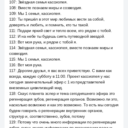
107
:
Звёздная семья кассиопея.
108
:
Вместе познаем миры и созвездия.
109
:
Мы 1 семья, кассиопея.
110
:
Ты пришёл в этот мир любимых вести за собой,
доверять и любить, и помнить, кто ты такой.
111
:
Подари яркий свет и тепло всем, кто рядом с тобой.
112
:
И на небе ты будешь сиять путеводной звездой.
113
:
Вот моя рука, и рядом с тобой я.
114
:
Звёздная семья, кассиопея, вместе познаем миры и
созвездия.
115
:
Мы 1 семья, кассиопея.
116
:
Вот моя рука.
117
:
Дорогие друзья, я вас всех приветствую. С вами как
всегда, каждую субботу в 11:00. Проект кассиопея у нас
сегодня замечательный эфир с 1 из представителей
внеземных цивилизаций мид.
118
:
Скаус планета эслер и тема сегодняшнего эфира это
регенерация зубов, регенерация органов. Возможно ли это,
насколько возможно и как это возможно. То есть мы сегодня
будем говорить о регенерации внутренних органов,
структур и, соответственно, зубов, потому
119
:
Потому что очень много информации по регенерации
зубов, очень много информации по регенерации разных