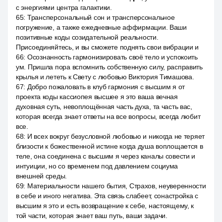
с энергиями центра галактики.
65
:
Трансперсональный сон и трансперсональное
погружение, а также ежедневные аффирмации. Ваши
позитивные коды созидательной реальности.
Присоединяйтесь, и вы сможете поднять свои вибрации и
66
:
Осознанность гармонизировать своё тело и успокоить
ум. Пришла пора вспомнить собственную силу, расправить
крылья и лететь к Свету с любовью Виктория Тимашова.
67
:
Добро пожаловать в клуб гармония с высшим я от
проекта коды кассиопея высшее я это ваша вечная
духовная суть, невоплощённая часть духа, та часть вас,
которая всегда знает ответы на все вопросы, всегда любит
все.
68
:
И всех вокруг безусловной любовью и никогда не теряет
близости к божественной истине когда душа воплощается в
теле, она соединена с высшим я через каналы совести и
интуиции, но со временем под давлением социума
внешней среды.
69
:
Материальности нашего бытия, Страхов, неуверенности
в себе и иного негатива. Эта связь слабеет, сонастройка с
высшим я это и есть возвращение к себе, настоящему, к
той части, которая знает ваш путь, ваши задачи.