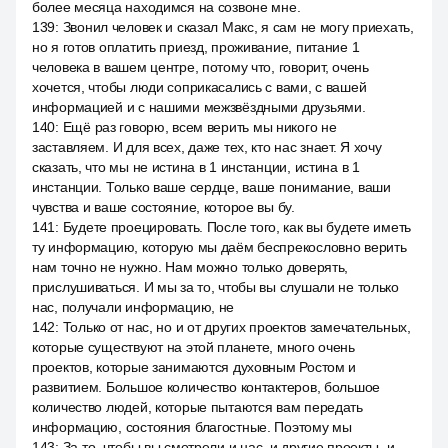
более месяца находимся на созвоне мне.
139
:
Звонил человек и сказал Макс, я сам не могу приехать,
но я готов оплатить приезд, проживание, питание 1
человека в вашем центре, потому что, говорит, очень
хочется, чтобы люди соприкасались с вами, с вашей
информацией и с нашими межзвёздными друзьями.
140
:
Ещё раз говорю, всем верить мы никого не
заставляем. И для всех, даже тех, кто нас знает. Я хочу
сказать, что мы не истина в 1 инстанции, истина в 1
инстанции. Только ваше сердце, ваше понимание, ваши
чувства и ваше состояние, которое вы бу.
141
:
Будете проецировать. После того, как вы будете иметь
ту информацию, которую мы даём беспрекословно верить
нам точно не нужно. Нам можно только доверять,
прислушиваться. И мы за то, чтобы вы слушали не только
нас, получали информацию, не
142
:
Только от нас, но и от других проектов замечательных,
которые существуют на этой планете, много очень
проектов, которые занимаются духовным Ростом и
развитием. Большое количество контактеров, большое
количество людей, которые пытаются вам передать
информацию, состояния благостные. Поэтому мы
143
:
За то, чтобы вы смотрели и нас, и другие проекты, и