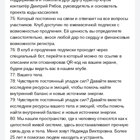
контактёр Дмитрий Рябов, руководитель и основатель
проекта коды кассиопея.
75
:
Который постоянно на связи и отвечает на все вопросы
участников. Клуб доступен по ежемесячной подписке с
возможностью продления. Её ценность вы определяете
самостоятельно, внося любой дар по сердцу и финансовые
возможности регистра.
76
:
В клуб и продление подписки проходит через
специальный бот, перейти в который можно по ссылке в
описании или отсканировав QR-код на вашем экране,
будем рады видеть вас в нашем клубе.
77
:
Вашего тела.
78
:
Чувствуете постоянный упадок сил? Давайте вместе
исследуем ресурсы и эмоций, чтобы помочь найти
внутренний баланс и новые источники энергии.
79
:
Чувствуете постоянный упадок сил? Давайте вместе
исследуем ресурсы вашего тела и эмоций, чтобы помочь
найти внутренний баланс и новые источники энергии.
80
:
Мы нашли пространство, где к человеку относятся как к
целостной живой системе, здесь восстанавливают прочную
связь духа и тела. Меня зовут Надежда Викторовна. Более
25 лет я помогаю людям находить и устранять.