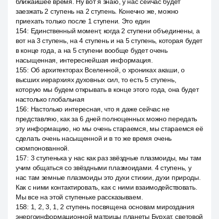
ближайшее время. Ну вот я знаю, у нас сейчас будет
заезжать 2 ступень на 2 ступень. Конечно же, можно
приехать только после 1 ступени. Это един
154
:
Единственный момент, когда 2 ступени объединены, а
вот на 3 ступень, на 4 ступень и на 5 ступень, которая будет
в конце года, а на 5 ступени вообще будет очень
насыщенная, интереснейшая информация.
155
:
Об архитекторах Вселенной, о хрониках акаши, о
высших иерархиях духовных сил, то есть 5 ступень,
которую мы будем открывать в конце этого года, она будет
настолько глобальная
156
:
Настолько интересная, что я даже сейчас не
представляю, как за 6 дней полноценных можно передать
эту информацию, но мы очень стараемся, мы стараемся её
сделать очень насыщенной и в то же время очень
скомпонованной.
157
:
3 ступенька у нас как раз звёздные плазмоиды, мы там
учим общаться со звёздными плазмоидами. 4 ступень, у
нас там земные плазмоиды это духи стихии, духи природы.
Как с ними контактировать, как с ними взаимодействовать.
Мы все на этой ступеньке рассказываем.
158
:
1, 2, 3, 1, 2 ступень посвящена основам мироздания
энергоинформационной матрицы планеты Бурхат, световой