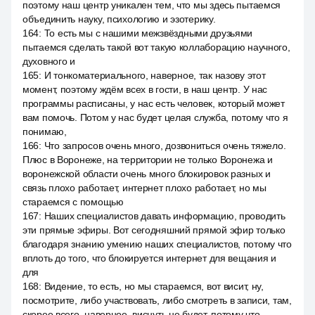
поэтому наш центр уникален тем, что мы здесь пытаемся
объединить науку, психологию и эзотерику.
164
:
То есть мы с нашими межзвёздными друзьями
пытаемся сделать такой вот такую коллаборацию научного,
духовного и
165
:
И тонкоматериального, наверное, так назову этот
момент, поэтому ждём всех в гости, в наш центр. У нас
программы расписаны, у нас есть человек, который может
вам помочь. Потом у нас будет целая служба, потому что я
понимаю,
166
:
Что запросов очень много, дозвониться очень тяжело.
Плюс в Воронеже, на территории не только Воронежа и
воронежской области очень много блокировок разных и
связь плохо работает, интернет плохо работает, но мы
стараемся с помощью
167
:
Наших специалистов давать информацию, проводить
эти прямые эфиры. Вот сегодняшний прямой эфир только
благодаря знанию умению наших специалистов, потому что
вплоть до того, что блокируется интернет для вещания и
для
168
:
Видение, то есть, но мы стараемся, вот висит, ну,
посмотрите, либо участвовать, либо смотреть в записи, там,
скорее всего, наверное, виснуть не будет, потому что