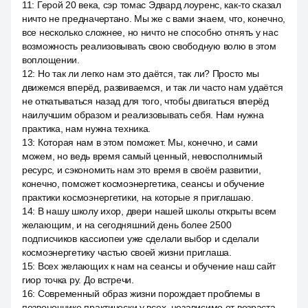
11
:
Герой 20 века, сэр томас Эдвард лоуренс, как-то сказал
ничто не предначертано. Мы же с вами знаем, что, конечно,
все несколько сложнее, но ничто не способно отнять у нас
возможность реализовывать свою свободную волю в этом
воплощении.
12
:
Но так ли легко нам это даётся, так ли? Просто мы
движемся вперёд, развиваемся, и так ли часто нам удаётся
не откатываться назад для того, чтобы двигаться вперёд
наилучшим образом и реализовывать себя. Нам нужна
практика, нам нужна техника.
13
:
Которая нам в этом поможет. Мы, конечно, и сами
можем, но ведь время самый ценный, невосполнимый
ресурс, и сэкономить нам это время в своём развитии,
конечно, поможет космоэнергетика, сеансы и обучение
практики космоэнергетики, на которые я приглашаю.
14
:
В нашу школу ихор, двери нашей школы открыты всем
желающим, и на сегодняшний день более 2500
подписчиков кассиопеи уже сделали выбор и сделали
космоэнергетику частью своей жизни приглаша.
15
:
Всех желающих к нам на сеансы и обучение наш сайт
гиор точка ру. До встречи.
16
:
Современный образ жизни порождает проблемы в
позвоночнике практически у всех, независимо от возраста,