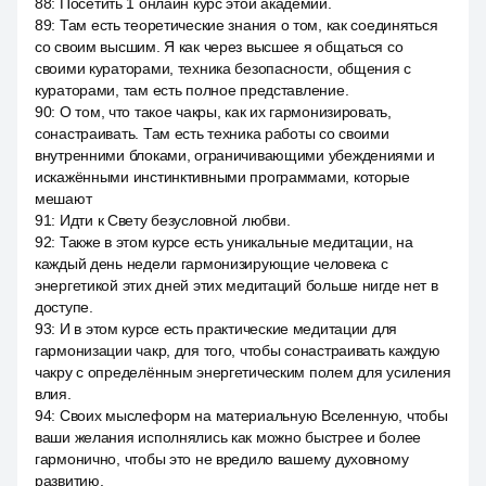
88
:
Посетить 1 онлайн курс этой академии.
89
:
Там есть теоретические знания о том, как соединяться
со своим высшим. Я как через высшее я общаться со
своими кураторами, техника безопасности, общения с
кураторами, там есть полное представление.
90
:
О том, что такое чакры, как их гармонизировать,
сонастраивать. Там есть техника работы со своими
внутренними блоками, ограничивающими убеждениями и
искажёнными инстинктивными программами, которые
мешают
91
:
Идти к Свету безусловной любви.
92
:
Также в этом курсе есть уникальные медитации, на
каждый день недели гармонизирующие человека с
энергетикой этих дней этих медитаций больше нигде нет в
доступе.
93
:
И в этом курсе есть практические медитации для
гармонизации чакр, для того, чтобы сонастраивать каждую
чакру с определённым энергетическим полем для усиления
влия.
94
:
Своих мыслеформ на материальную Вселенную, чтобы
ваши желания исполнялись как можно быстрее и более
гармонично, чтобы это не вредило вашему духовному
развитию.