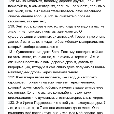
129
:
Мы занимаемся, поэтому, дорогие друзья, напишите,
пожалуйста, в комментариях, если вы нас знаете, если вы у
нас были, если вы с нами сталкиваетесь, своё маленькое
личное мнение вообще, что вы считаете о проекте
кассиопея, это для тех,
130
:
Хейтеров, которые нас только издалека видят и нас не
знают и не понимают, чем мы занимаемся. О
существовании внеземных цивилизаций. Говорят уже очень
давно. И вы знаете, я когда-то был жёстким материалистом,
который вообще сомневался в
131
:
Существование даже Бога. Поэтому, находясь сейчас
на этом месте, конечно же, мне очень интересно. И мне
очень познавательно вам, дорогие друзья, давать ту
информацию, которую я сам лично даже получаю от наших
межзвёздных друзей через замечательного
132
:
Контактёра через человека, чьё сердце настолько
огромное, что хватит на всю планету, через человека,
который может своей любовью изменить ваше внутреннее
состояние. Конечно же, это контактёр с неземными
цивилизациями, с духовным, с тонкоматериальным миром.
133
:
Это Ирина Подзорова, и я с ней уже нахожусь рядом. 7
лет, и вы знаете, за 7 лет она изменила даже меня. Она
изменила моё восприятие, она изменила моё сердце, она