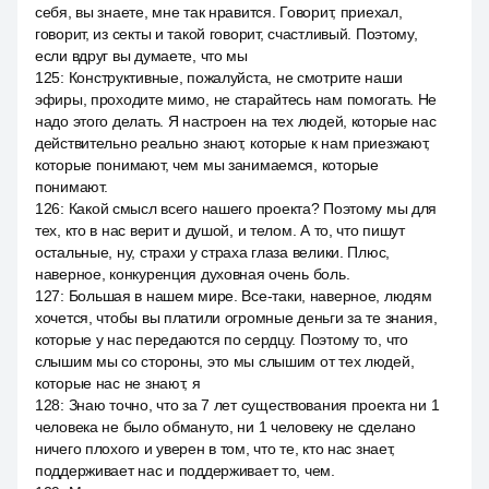
себя, вы знаете, мне так нравится. Говорит, приехал,
говорит, из секты и такой говорит, счастливый. Поэтому,
если вдруг вы думаете, что мы
125
:
Конструктивные, пожалуйста, не смотрите наши
эфиры, проходите мимо, не старайтесь нам помогать. Не
надо этого делать. Я настроен на тех людей, которые нас
действительно реально знают, которые к нам приезжают,
которые понимают, чем мы занимаемся, которые
понимают.
126
:
Какой смысл всего нашего проекта? Поэтому мы для
тех, кто в нас верит и душой, и телом. А то, что пишут
остальные, ну, страхи у страха глаза велики. Плюс,
наверное, конкуренция духовная очень боль.
127
:
Большая в нашем мире. Все-таки, наверное, людям
хочется, чтобы вы платили огромные деньги за те знания,
которые у нас передаются по сердцу. Поэтому то, что
слышим мы со стороны, это мы слышим от тех людей,
которые нас не знают, я
128
:
Знаю точно, что за 7 лет существования проекта ни 1
человека не было обмануто, ни 1 человеку не сделано
ничего плохого и уверен в том, что те, кто нас знает,
поддерживает нас и поддерживает то, чем.