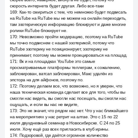
скорость интернета будет другая. Либо все-таки
169
:
Как-то смириться с тем, что немножко будет подвисать
на RuTube на RuTube мы не можем на онлайн переходить,
там эзотерическую информацию блокируют и даже многие
ролики RuTube блокирует не.
170
:
Невозможно пройти модерацию, поэтому на RuTube
мы точно подвиснем с нашей эзотерикой, потому что
RuTube эзотерику не позиционирует, эзотерику не
принимает, поэтому мы можем проецироваться на площад.
171
:
Вк и на площадках YouTube это самые
просматриваемые платформы теллеграм, к сожалению,
заблокирован, ватсап заблокирован, Макс удалён из
эпстора на для айфонов, поэтому по.
172
:
Поэтому делаем все, что возможно, но я уверен, что
наша техническая команда сделает все для того, чтобы вы
смогли нас видеть, вы смогли нас посещать, вы смогли нас
ощущать, и если вы нас не видите,
173
:
Это не значит, что рядом нас нет. Что у нас ближайшего
на мероприятиях у нас ретрит на алтае. Это с 15 по 22
июля двухдневный семинар в Новосибирске. С 24 по 25
июля. Хочу ещё раз всех пригласить в клуб ирины.
174
:
Подзоровой, где даётся огромное количество