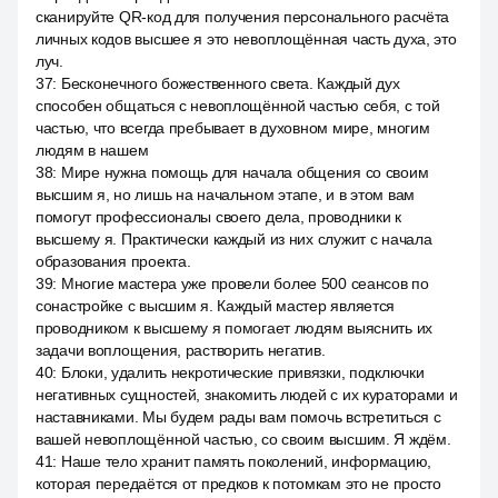
сканируйте QR-код для получения персонального расчёта
личных кодов высшее я это невоплощённая часть духа, это
луч.
37
:
Бесконечного божественного света. Каждый дух
способен общаться с невоплощённой частью себя, с той
частью, что всегда пребывает в духовном мире, многим
людям в нашем
38
:
Мире нужна помощь для начала общения со своим
высшим я, но лишь на начальном этапе, и в этом вам
помогут профессионалы своего дела, проводники к
высшему я. Практически каждый из них служит с начала
образования проекта.
39
:
Многие мастера уже провели более 500 сеансов по
сонастройке с высшим я. Каждый мастер является
проводником к высшему я помогает людям выяснить их
задачи воплощения, растворить негатив.
40
:
Блоки, удалить некротические привязки, подключки
негативных сущностей, знакомить людей с их кураторами и
наставниками. Мы будем рады вам помочь встретиться с
вашей невоплощённой частью, со своим высшим. Я ждём.
41
:
Наше тело хранит память поколений, информацию,
которая передаётся от предков к потомкам это не просто