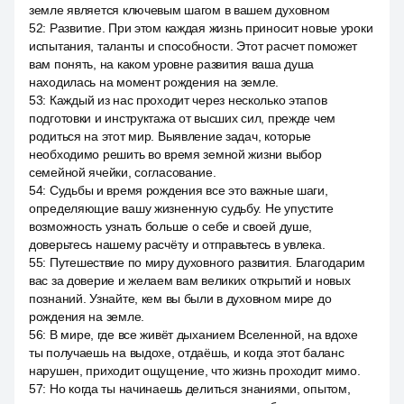
земле является ключевым шагом в вашем духовном
52
:
Развитие. При этом каждая жизнь приносит новые уроки
испытания, таланты и способности. Этот расчет поможет
вам понять, на каком уровне развития ваша душа
находилась на момент рождения на земле.
53
:
Каждый из нас проходит через несколько этапов
подготовки и инструктажа от высших сил, прежде чем
родиться на этот мир. Выявление задач, которые
необходимо решить во время земной жизни выбор
семейной ячейки, согласование.
54
:
Судьбы и время рождения все это важные шаги,
определяющие вашу жизненную судьбу. Не упустите
возможность узнать больше о себе и своей душе,
доверьтесь нашему расчёту и отправьтесь в увлека.
55
:
Путешествие по миру духовного развития. Благодарим
вас за доверие и желаем вам великих открытий и новых
познаний. Узнайте, кем вы были в духовном мире до
рождения на земле.
56
:
В мире, где все живёт дыханием Вселенной, на вдохе
ты получаешь на выдохе, отдаёшь, и когда этот баланс
нарушен, приходит ощущение, что жизнь проходит мимо.
57
:
Но когда ты начинаешь делиться знаниями, опытом,