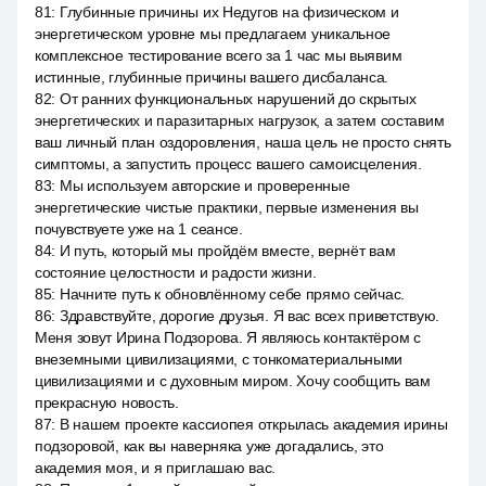
81
:
Глубинные причины их Недугов на физическом и
энергетическом уровне мы предлагаем уникальное
комплексное тестирование всего за 1 час мы выявим
истинные, глубинные причины вашего дисбаланса.
82
:
От ранних функциональных нарушений до скрытых
энергетических и паразитарных нагрузок, а затем составим
ваш личный план оздоровления, наша цель не просто снять
симптомы, а запустить процесс вашего самоисцеления.
83
:
Мы используем авторские и проверенные
энергетические чистые практики, первые изменения вы
почувствуете уже на 1 сеансе.
84
:
И путь, который мы пройдём вместе, вернёт вам
состояние целостности и радости жизни.
85
:
Начните путь к обновлённому себе прямо сейчас.
86
:
Здравствуйте, дорогие друзья. Я вас всех приветствую.
Меня зовут Ирина Подзорова. Я являюсь контактёром с
внеземными цивилизациями, с тонкоматериальными
цивилизациями и с духовным миром. Хочу сообщить вам
прекрасную новость.
87
:
В нашем проекте кассиопея открылась академия ирины
подзоровой, как вы наверняка уже догадались, это
академия моя, и я приглашаю вас.