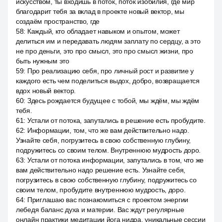
искусством, ты входишь в поток, поток изобилия, где мир
благодарит тебя за вклад в проекте новый вектор, мы
создаём пространство, где
58
:
Каждый, кто обладает навыком и опытом, может
делиться им и передавать людям заплату по сердцу, а это
не про деньги, это про смысл, это про смысл жизни, про
быть нужным это
59
:
Про реализацию себя, про личный рост и развитие у
каждого есть чем поделиться выдох, добро, возвращается
вдох новый вектор.
60
:
Здесь рождается будущее с тобой, мы ждём, мы ждём
тебя.
61
:
Устали от потока, запутались в решение есть пробудите.
62
:
Информации, том, что же вам действительно надо.
Узнайте себя, погрузитесь в свою собственную глубину,
подружитесь со своим телом. Внутреннюю мудрость доро.
63
:
Устали от потока информации, запутались в том, что же
вам действительно надо решение есть. Узнайте себя,
погрузитесь в свою собственную глубину, подружитесь со
своим телом, пробудите внутреннюю мудрость, доро.
64
:
Приглашаю вас познакомиться с проектом энергии
лебедя баланс духа и материи. Вас ждут регулярные
онлайн практики медитации йога нидра, уникальные сессии