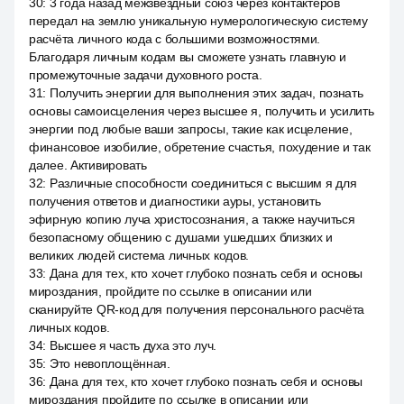
30
:
3 года назад межзвёздный союз через контактеров
передал на землю уникальную нумерологическую систему
расчёта личного кода с большими возможностями.
Благодаря личным кодам вы сможете узнать главную и
промежуточные задачи духовного роста.
31
:
Получить энергии для выполнения этих задач, познать
основы самоисцеления через высшее я, получить и усилить
энергии под любые ваши запросы, такие как исцеление,
финансовое изобилие, обретение счастья, похудение и так
далее. Активировать
32
:
Различные способности соединиться с высшим я для
получения ответов и диагностики ауры, установить
эфирную копию луча христосознания, а также научиться
безопасному общению с душами ушедших близких и
великих людей система личных кодов.
33
:
Дана для тех, кто хочет глубоко познать себя и основы
мироздания, пройдите по ссылке в описании или
сканируйте QR-код для получения персонального расчёта
личных кодов.
34
:
Высшее я часть духа это луч.
35
:
Это невоплощённая.
36
:
Дана для тех, кто хочет глубоко познать себя и основы
мироздания пройдите по ссылке в описании или