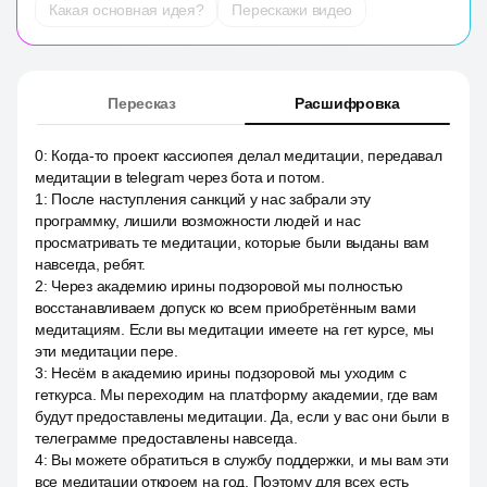
Какая основная идея?
Перескажи видео
Пересказ
Расшифровка
0
:
Когда-то проект кассиопея делал медитации, передавал
медитации в telegram через бота и потом.
1
:
После наступления санкций у нас забрали эту
программку, лишили возможности людей и нас
просматривать те медитации, которые были выданы вам
навсегда, ребят.
2
:
Через академию ирины подзоровой мы полностью
восстанавливаем допуск ко всем приобретённым вами
медитациям. Если вы медитации имеете на гет курсе, мы
эти медитации пере.
3
:
Несём в академию ирины подзоровой мы уходим с
геткурса. Мы переходим на платформу академии, где вам
будут предоставлены медитации. Да, если у вас они были в
телеграмме предоставлены навсегда.
4
:
Вы можете обратиться в службу поддержки, и мы вам эти
все медитации откроем на год. Поэтому для всех есть