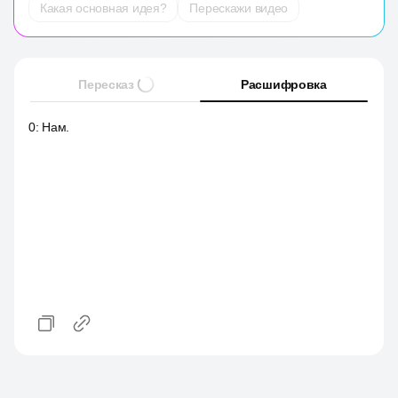
Какая основная идея?
Перескажи видео
Пересказ
Расшифровка
0
:
Нам.