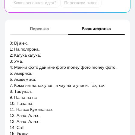
Какая основная идея?
Перескажи видео
Пересказ
Расшифровка
0
:
Dj alex.
1
:
На полтрона.
2
:
Катука катука.
3
:
Ума.
4
:
Майни фото дай мне фото money фото money фото.
5
:
Америка.
6
:
Академика.
7
:
Коми ям на так упал, и чау ната упали. Так, так.
8
:
Так упал.
9
:
Па па па па
10
:
Папа па.
11
:
На все Кумина все.
12
:
Алло. Алло.
13
:
Алло. Алло.
14
:
Call.
15
:
Укажу.