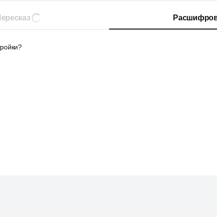
ересказ
Расшифров
тройки?