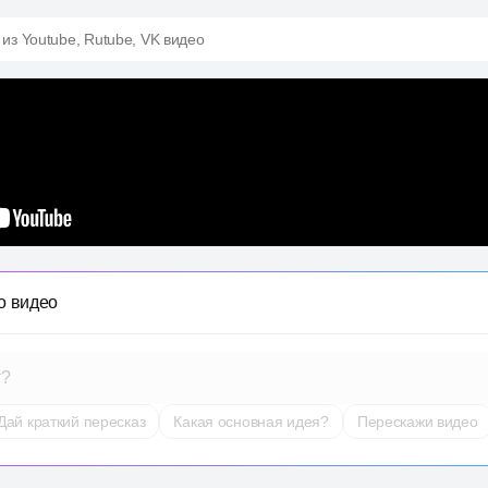
 из Youtube, Rutube, VK видео
о видео
т?
Дай краткий пересказ
Какая основная идея?
Перескажи видео