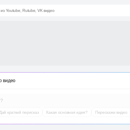
 из Youtube, Rutube, VK видео
о видео
т?
Дай краткий пересказ
Какая основная идея?
Перескажи видео