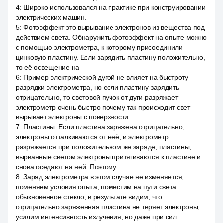
4
:
Широко использовался на практике при конструировании
электрических машин.
5
:
Фотоэффект это вырывание электронов из вещества под
действием света. Обнаружить фотоэффект на опыте можно
с помощью электрометра, к которому присоединили
цинковую пластину. Если зарядить пластину положительно,
то её освещение на
6
:
Пример электрической дугой не влияет на быстроту
разрядки электрометра, но если пластину зарядить
отрицательно, то световой пучок от дуги разряжает
электрометр очень быстро почему так происходит свет
вырывает электроны с поверхности.
7
:
Пластины. Если пластина заряжена отрицательно,
электроны отталкиваются от неё, и электрометр
разряжается при положительном же заряде, пластины,
вырванные светом электроны притягиваются к пластине и
снова оседают на ней. Поэтому
8
:
Заряд электрометра в этом случае не изменяется,
поменяем условия опыта, поместим на пути света
обыкновенное стекло, в результате видим, что
отрицательно заряженная пластина не теряет электроны,
усилим интенсивность излучения, но даже при сил.