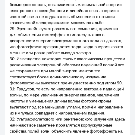
безынерционность, независимость максимальной энергии
электронов от освещённости и линейная связь энергии с
частотой света не поддавались объяснению с позиции
классической электродинамики максвелла альбе.
29
:
Эренштейн сумел развеять все сомнения, применив
для объяснения фотоэффекта гипотезу планка о
дискретности энергии электромагнитного поля он доказал,
что фотоэффект прекращается тогда, когда энергия кванта
меньше или равна работе выхода электро.
30
:
Из вещества некоторая связь с классическим процессом
раскачивания электронной оболочки падающей волной все
же сохраняется при малой энергии квантов это
соответствует более длинноволновому излучению
фотоэлектроны вылетают преимущественно под углом 90.
31
:
Градусов, то есть по направлению вектора е падающей
волны, по мере увеличения энергии квантов, увеличения
частоты и уменьшения длины волны фотоэлектроны
вылетают под все меньшими углами, причём направление
их импульса совпадает с направлением падения.
32
:
Ультрафиолетового или рентгеновского излучения здесь
начинают все заметнее проявляться корпускулярные
свойства полей волн, объяснить явление фотоэффекта на