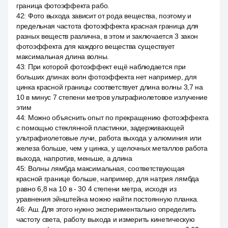
граница фотоэффекта рабо.
42
:
Фото выхода зависит от рода вещества, поэтому и
предельная частота фотоэффекта красная граница для
разных веществ различна, в этом и заключается 3 закон
фотоэффекта для каждого вещества существует
максимальная длина волны.
43
:
При которой фотоэффект ещё наблюдается при
больших длинах волн фотоэффекта нет например, для
цинка красной границы соответствует длина волны 3,7 на
10 в минус 7 степени метров ультрафиолетовое излучение
этим
44
:
Можно объяснить опыт по прекращению фотоэффекта
с помощью стеклянной пластинки, задерживающей
ультрафиолетовые лучи, работа выхода у алюминия или
железа больше, чем у цинка, у щелочных металлов работа
выхода, напротив, меньше, а длина
45
:
Волны лямбда максимальная, соответствующая
красной границе больше, например, для натрия лямбда
равно 6,8 на 10 в - 30 4 степени метра, исходя из
уравнения эйнштейна можно найти постоянную планка.
46
:
Аш. Для этого нужно экспериментально определить
частоту света, работу выхода и измерить кинетическую