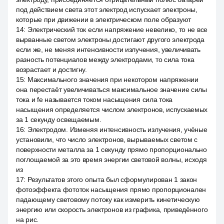
под действием света этот электрод испускает электроны,
которые при движении в электрическом поле образуют
14
:
Электрический ток если напряжение невелико, то не все
вырванные светом электроны достигают другого электрода
если же, не меняя интенсивности излучения, увеличивать
разность потенциалов между электродами, то сила тока
возрастает и достигну.
15
:
Максимального значения при некотором напряжении
она перестаёт увеличиваться максимальное значение силы
тока и fe называется током насыщения сила тока
насыщения определяется числом электронов, испускаемых
за 1 секунду освещаемым.
16
:
Электродом. Изменяя интенсивность излучения, учёные
установили, что число электронов, вырываемых светом с
поверхности металла за 1 секунду прямо пропорционально
поглощаемой за это время энергии световой волны, исходя
из
17
:
Результатов этого опыта был сформулирован 1 закон
фотоэффекта фототок насыщения прямо пропорционален
падающему световому потоку как измерить кинетическую
энергию или скорость электронов из графика, приведённого
на рис.