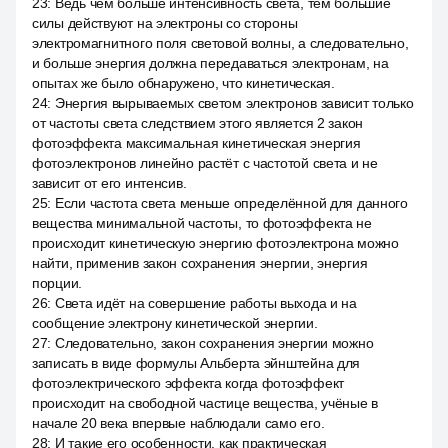
23
:
Ведь чем больше интенсивность света, тем большие
силы действуют на электроны со стороны
электромагнитного поля световой волны, а следовательно,
и больше энергия должна передаваться электронам, на
опытах же было обнаружено, что кинетическая.
24
:
Энергия вырываемых светом электронов зависит только
от частоты света следствием этого является 2 закон
фотоэффекта максимальная кинетическая энергия
фотоэлектронов линейно растёт с частотой света и не
зависит от его интенсив.
25
:
Если частота света меньше определённой для данного
вещества минимальной частоты, то фотоэффекта не
происходит кинетическую энергию фотоэлектрона можно
найти, применив закон сохранения энергии, энергия
порции.
26
:
Света идёт на совершение работы выхода и на
сообщение электрону кинетической энергии.
27
:
Следовательно, закон сохранения энергии можно
записать в виде формулы Альберта эйнштейна для
фотоэлектрического эффекта когда фотоэффект
происходит на свободной частице вещества, учёные в
начале 20 века впервые наблюдали само его.
28
:
И такие его особенности, как практическая