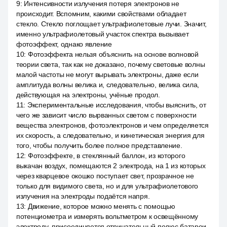
9
:
Интенсивности излучения потеря электронов не
происходит. Вспомним, какими свойствами обладает
стекло. Стекло поглощает ультрафиолетовые лучи. Значит,
именно ультрафиолетовый участок спектра вызывает
фотоэффект, однако явление
10
:
Фотоэффекта нельзя объяснить на основе волновой
теории света, так как не доказано, почему световые волны
малой частоты не могут вырывать электроны, даже если
амплитуда волны велика и, следовательно, велика сила,
действующая на электроны, учёные продол.
11
:
Экспериментальные исследования, чтобы выяснить, от
чего же зависит число вырванных светом с поверхности
вещества электронов, фотоэлектронов и чем определяется
их скорость, а следовательно, и кинетическая энергия для
того, чтобы получить более полное представление.
12
:
Фотоэффекте, в стеклянный баллон, из которого
выкачан воздух, помещаются 2 электрода, на 1 из которых
через кварцевое окошко поступает свет, прозрачное не
только для видимого света, но и для ультрафиолетового
излучения на электроды подаётся напря.
13
:
Движение, которое можно менять с помощью
потенциометра и измерять вольтметром к освещённому
электроду, присоединяется отрицательный полюс батареи