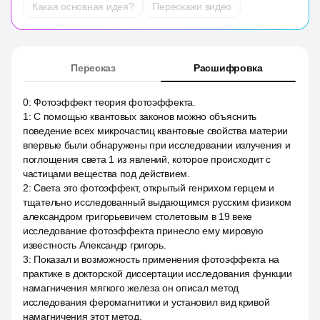
Какая основная идея?
Перескажи видео
Пересказ
Расшифровка
0
:
Фотоэффект теория фотоэффекта.
1
:
С помощью квантовых законов можно объяснить
поведение всех микрочастиц квантовые свойства материи
впервые были обнаружены при исследовании излучения и
поглощения света 1 из явлений, которое происходит с
частицами вещества под действием.
2
:
Света это фотоэффект, открытый генрихом герцем и
тщательно исследованный выдающимся русским физиком
александром григорьевичем столетовым в 19 веке
исследование фотоэффекта принесло ему мировую
известность Александр григорь.
3
:
Показал и возможность применения фотоэффекта на
практике в докторской диссертации исследования функции
намагничения мягкого железа он описал метод
исследования феромагнитики и установил вид кривой
намагничения этот метод.