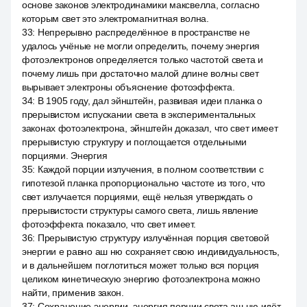
основе законов электродинамики максвелла, согласно
которым свет это электромагнитная волна.
33
:
Непрерывно распределённое в пространстве не
удалось учёные не могли определить, почему энергия
фотоэлектронов определяется только частотой света и
почему лишь при достаточно малой длине волны свет
вырывает электроны объяснение фотоэффекта.
34
:
В 1905 году, дал эйнштейн, развивая идеи планка о
прерывистом испускании света в экспериментальных
законах фотоэлектрона, эйнштейн доказал, что свет имеет
прерывистую структуру и поглощается отдельными
порциями. Энергия
35
:
Каждой порции излучения, в полном соответствии с
гипотезой планка пропорционально частоте из того, что
свет излучается порциями, ещё нельзя утверждать о
прерывистости структуры самого света, лишь явление
фотоэффекта показало, что свет имеет.
36
:
Прерывистую структуру излучённая порция световой
энергии е равно аш ню сохраняет свою индивидуальность,
и в дальнейшем поглотиться может только вся порция
целиком кинетическую энергию фотоэлектрона можно
найти, применив закон.
37
:
Сохранение энергии, энергия порции света аш ню идёт